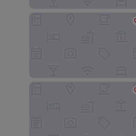
Classic Lodges - Bagden Hall Hotel
Premier Inn Wakefield South - M1 Jct39