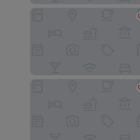
Waterton Park Hotel
Premier Inn Barnsley Central M1 J37