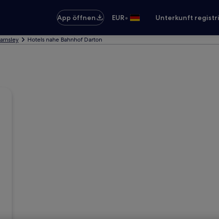
•
App öffnen
EUR
Unterkunft registr
Barnsley
Hotels nahe Bahnhof Darton