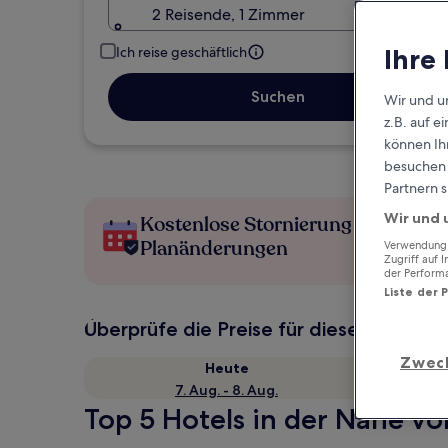
2 Reisende, 1 Zimmer
Ihre
Ich reise geschäftlich
Suchen
Wir und u
z.B. auf 
können Ihr
besuchen S
Partnern s
Wir und 
Kostenlose Stornierung bei
Planänderungen
Verwendung g
Zugriff auf 
der Perform
Liste der 
Überprüfe die Preise für diese Daten
Zwec
Heute
7. Aug. - 8. Aug.
Top 5 Hotels in der Nähe vo