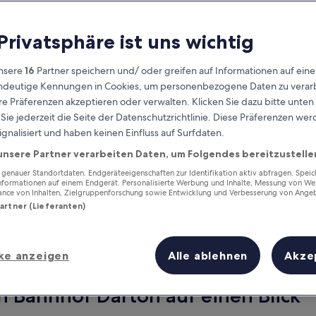
 Privatsphäre ist uns wichtig
nsere
16
Partner speichern und/ oder greifen auf Informationen auf ein
eindeutige Kennungen in Cookies, um personenbezogene Daten zu verarb
e Präferenzen akzeptieren oder verwalten. Klicken Sie dazu bitte unten
ie jederzeit die Seite der Datenschutzrichtlinie. Diese Präferenzen we
ignalisiert und haben keinen Einfluss auf Surfdaten.
unsere Partner verarbeiten Daten, um Folgendes bereitzustelle
Verdiene Prämien für jede
wahrgenommene Übernachtung
enauer Standortdaten. Endgeräteeigenschaften zur Identifikation aktiv abfragen. Spei
Informationen auf einem Endgerät. Personalisierte Werbung und Inhalte, Messung von We
ance von Inhalten, Zielgruppenforschung sowie Entwicklung und Verbesserung von Ange
Partner (Lieferanten)
ke anzeigen
Alle ablehnen
Akze
Morgen
Dieses Wochenende
8. Aug. - 9. Aug.
7. Aug. - 9. Aug.
n Bahnhof Darton auf einen Blick