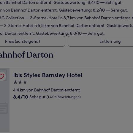
von Bahnhof Darton entfernt. Gästebewertung: 8,4/10 — Sehr gut.
m von Bahnhof Darton entfernt. Gästebewertung: 8,2/10 — Sehr gut.
 AG Collection
— 3-Sterne-Hotel in 8,7 km von Bahnhof Darton entfernt.
— 3-Sterne-Hotel in 5,5 km von Bahnhof Darton entfernt. Gästebewertu
of Darton entfernt. Gästebewertung: 8,0/10 — Sehr gut.
Preis (aufsteigend)
Entfernung
ahnhof Darton
Ibis Styles Barnsley Hotel
Ibis Styles Barnsley Hotel
3.0-
Sterne-
4,4 km von Bahnhof Darton entfernt
Unterkunft
8.4
8,4/10
Sehr gut
(1.004 Bewertungen)
von
10,
Sehr
gut,
(1.004
Bewertungen)