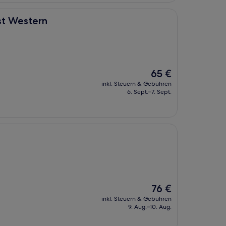
est Western
Der
65 €
Preis
inkl. Steuern & Gebühren
beträgt
6. Sept.–7. Sept.
65 €
Der
76 €
Preis
inkl. Steuern & Gebühren
beträgt
9. Aug.–10. Aug.
76 €