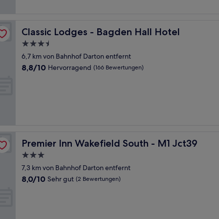
Classic Lodges - Bagden Hall Hotel
Classic Lodges - Bagden Hall Hotel
3.5-
Sterne-
6,7 km von Bahnhof Darton entfernt
Unterkunft
8.8
8,8/10
Hervorragend
(166 Bewertungen)
von
10,
Hervorragend,
(166
Bewertungen)
Premier Inn Wakefield South - M1 Jct39
Premier Inn Wakefield South - M1 Jct39
3.0-
Sterne-
7,3 km von Bahnhof Darton entfernt
Unterkunft
8.0
8,0/10
Sehr gut
(2 Bewertungen)
von
10,
Sehr
gut,