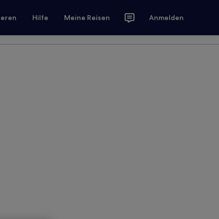
ieren
Hilfe
Meine Reisen
Anmelden