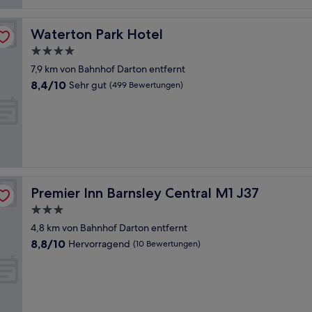
Bewertungen)
Waterton Park Hotel
Waterton Park Hotel
4.0-
Sterne-
7,9 km von Bahnhof Darton entfernt
Unterkunft
8.4
8,4/10
Sehr gut
(499 Bewertungen)
von
10,
Sehr
gut,
(499
Bewertungen)
Premier Inn Barnsley Central M1 J37
Premier Inn Barnsley Central M1 J37
3.0-
Sterne-
4,8 km von Bahnhof Darton entfernt
Unterkunft
8.8
8,8/10
Hervorragend
(10 Bewertungen)
von
10,
Hervorragend,
(10
Bewertungen)