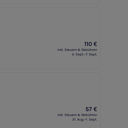
Der
110 €
Preis
inkl. Steuern & Gebühren
beträgt
6. Sept.–7. Sept.
110 €
Der
57 €
Preis
inkl. Steuern & Gebühren
beträgt
31. Aug.–1. Sept.
57 €