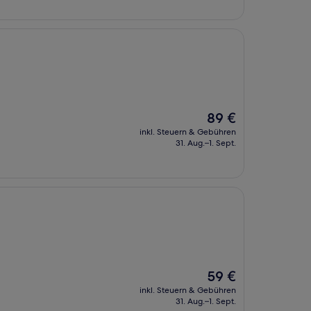
Der
89 €
Preis
inkl. Steuern & Gebühren
beträgt
31. Aug.–1. Sept.
89 €
Der
59 €
Preis
inkl. Steuern & Gebühren
beträgt
31. Aug.–1. Sept.