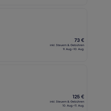
Der
73 €
Preis
inkl. Steuern & Gebühren
beträgt
9. Aug.–10. Aug.
73 €
Der
125 €
Preis
inkl. Steuern & Gebühren
beträgt
10. Aug.–11. Aug.
125 €