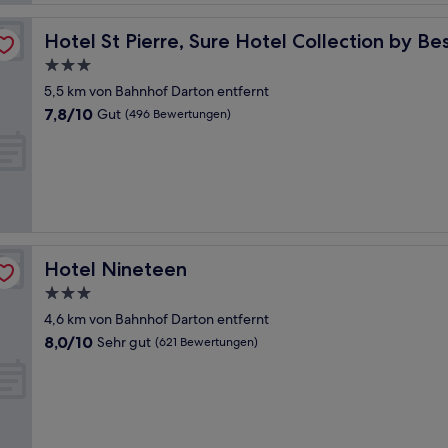
estern
Hotel St Pierre, Sure Hotel Collection by Best Western
Hotel St Pierre, Sure Hotel Collection by B
3.0-
Sterne-
5,5 km von Bahnhof Darton entfernt
Unterkunft
7.8
7,8/10
Gut
(496 Bewertungen)
von
10,
Gut,
(496
Bewertungen)
Hotel Nineteen
Hotel Nineteen
3.0-
Sterne-
4,6 km von Bahnhof Darton entfernt
Unterkunft
8.0
8,0/10
Sehr gut
(621 Bewertungen)
von
10,
Sehr
gut,
(621