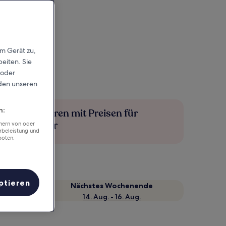
em Gerät zu,
eiten. Sie
 oder
rden unseren
n:
Mehr sparen mit Preisen für
Mitglieder
chern von oder
rbeleistung und
boten.
ptieren
Nächstes Wochenende
14. Aug. - 16. Aug.