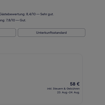
 Gästebewertung: 8,4/10 — Sehr gut.
ng: 7,8/10 — Gut.
Unterkunftsstandard
Der
58 €
Preis
inkl. Steuern & Gebühren
beträgt
23. Aug.–24. Aug.
58 €