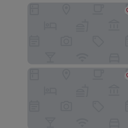
Holiday Inn Barnsley by IHG
The Kiln Hotel, Wakefield (West Yorkshire), Part