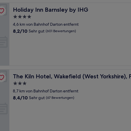
Holiday Inn Barnsley by IHG
Holiday Inn Barnsley by IHG
4.0-
Sterne-
4,6 km von Bahnhof Darton entfernt
Unterkunft
8.2
8,2/10
Sehr gut
(601 Bewertungen)
von
10,
Sehr
gut,
(601
Bewertungen)
 of the AG Collection
The Kiln Hotel, Wakefield (West Yorkshire), Part of the 
The Kiln Hotel, Wakefield (West Yorkshire), 
3.0-
Sterne-
8,7 km von Bahnhof Darton entfernt
Unterkunft
8.4
8,4/10
Sehr gut
(67 Bewertungen)
von
10,
Sehr
gut,
(67
Bewertungen)