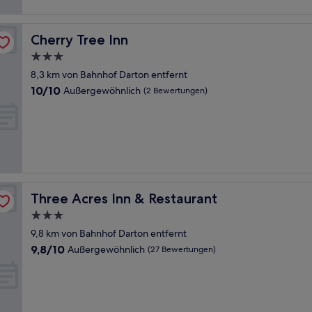
Cherry Tree Inn
Cherry Tree Inn
3.0-
Sterne-
8,3 km von Bahnhof Darton entfernt
Unterkunft
10.0
10/10
Außergewöhnlich
(2 Bewertungen)
von
10,
Außergewöhnlich,
(2
Bewertungen)
Three Acres Inn & Restaurant
Three Acres Inn & Restaurant
3.0-
Sterne-
9,8 km von Bahnhof Darton entfernt
Unterkunft
9.8
9,8/10
Außergewöhnlich
(27 Bewertungen)
von
10,
Außergewöhnlich,
(27
Bewertungen)