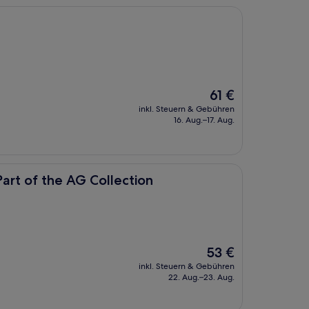
Der
61 €
Preis
inkl. Steuern & Gebühren
beträgt
16. Aug.–17. Aug.
61 €
AG Collection
Part of the AG Collection
Der
53 €
Preis
inkl. Steuern & Gebühren
beträgt
22. Aug.–23. Aug.
53 €