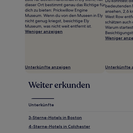
mit
Du könntest di
dieser Ort bestimmt genau das Richtige für
1 Übernachtung
bedeutenden M
dich zu bieten: Prickwillow Engine
von
ansehen, 2,6 
Museum. Wenn du von den Museen in Ely
2 Erwachsenen
West Row entf
nicht genug kriegst, besichtige Ely
gefunden
schätzen auch 
Museum, was nicht weit entfernt ist.
wurde.
Warum startest
Weniger anzeigen
Preise
Besichtigungst
und
Weniger anz
Verfügbarkeiten
können
sich
ändern.
Es
Unterkünfte anzeigen
Unterkünfte 
können
zusätzliche
Bedingungen
Weiter erkunden
gelten.
Unterkünfte
3-Sterne-Hotels in Boston
4-Sterne-Hotels in Colchester