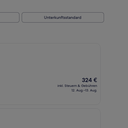
Unterkunftsstandard
Der
324 €
Preis
inkl. Steuern & Gebühren
beträgt
12. Aug.–13. Aug.
324 €