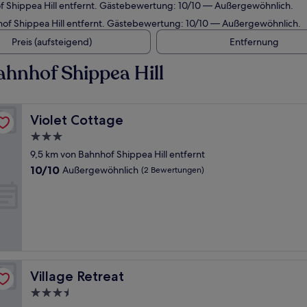
f Shippea Hill entfernt. Gästebewertung: 10/10 — Außergewöhnlich.
hof Shippea Hill entfernt. Gästebewertung: 10/10 — Außergewöhnlich.
Preis (aufsteigend)
Entfernung
hnhof Shippea Hill
Violet Cottage
Violet Cottage
3.0-
Sterne-
9,5 km von Bahnhof Shippea Hill entfernt
Unterkunft
10.0
10/10
Außergewöhnlich
(2 Bewertungen)
von
10,
Außergewöhnlich,
(2
Bewertungen)
Village Retreat
Village Retreat
3.5-