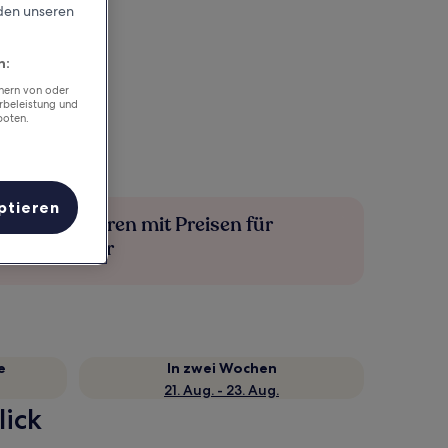
rden unseren
n:
chern von oder
rbeleistung und
boten.
ptieren
Mehr sparen mit Preisen für
Mitglieder
e
In zwei Wochen
21. Aug. - 23. Aug.
lick