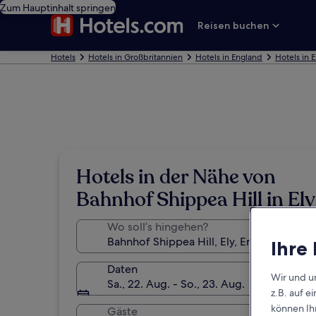
Zum Hauptinhalt springen
Reisen buchen
Hotels
Hotels in Großbritannien
Hotels in England
Hotels in E
Hotels in der Nähe von
Bahnhof Shippea Hill in Ely
Wo soll’s hingehen?
Ihre
Daten
Wir und u
Sa., 22. Aug. - So., 23. Aug.
z.B. auf 
können Ihr
Gäste