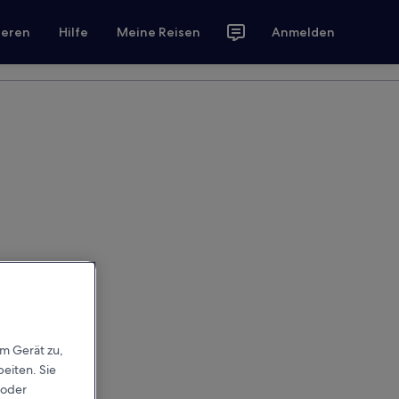
ieren
Hilfe
Meine Reisen
Anmelden
em Gerät zu,
eiten. Sie
 oder