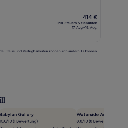
Der
414 €
Preis
inkl. Steuern & Gebühren
beträgt
17. Aug.–18. Aug.
414 €
rde. Preise und Verfügbarkeiten können sich ändern. Es können
ll
Babylon Gallery
Waterside Antiques Ce
10.0/10 (1 Bewertung)
8.8/10 (8 Bewertungen)