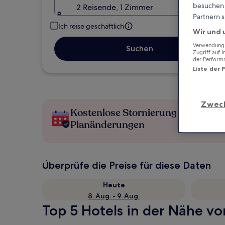
besuchen S
2 Reisende, 1 Zimmer
Partnern s
Ich reise geschäftlich
Wir und 
Verwendung g
Suchen
Zugriff auf 
der Perform
Liste der 
Zwec
Kostenlose Stornierung bei
Planänderungen
Überprüfe die Preise für diese Daten
Heute
8. Aug. - 9. Aug.
Top 5 Hotels in der Nähe vo