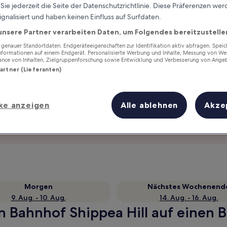
ie jederzeit die Seite der Datenschutzrichtlinie. Diese Präferenzen we
ignalisiert und haben keinen Einfluss auf Surfdaten.
unsere Partner verarbeiten Daten, um Folgendes bereitzustelle
enauer Standortdaten. Endgeräteeigenschaften zur Identifikation aktiv abfragen. Spei
Informationen auf einem Endgerät. Personalisierte Werbung und Inhalte, Messung von We
ance von Inhalten, Zielgruppenforschung sowie Entwicklung und Verbesserung von Ange
Partner (Lieferanten)
ke anzeigen
Alle ablehnen
Akze
Verdiene Prämien für jede
wahrgenommene Übernachtung
Morgen
Nächstes Wochenend
9. Aug. - 10. Aug.
14. Aug. - 16. Aug.
n Bahnhof Shippea Hill auf einen B