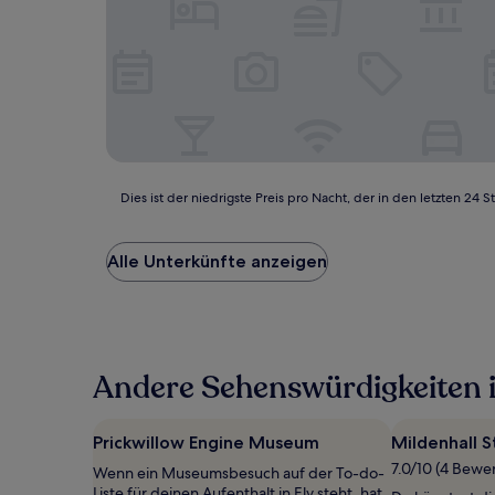
Dies
Dies ist der niedrigste Preis pro Nacht, der in den letzten 
ist
der
niedrigste
Alle Unterkünfte anzeigen
Preis
pro
Nacht,
der
in
Andere Sehenswürdigkeiten i
den
letzten
24 Stunden
für
Prickwillow Engine Museum
Mildenhall 
einen
7.0/10 (4 Bewe
Wenn ein Museumsbesuch auf der To-do-
Aufenthalt
Liste für deinen Aufenthalt in Ely steht, hat