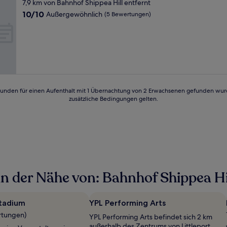
Sterne-
7,9 km von Bahnhof Shippea Hill entfernt
Unterkunft
10.0
10/10
Außergewöhnlich
(5 Bewertungen)
von
10,
Außergewöhnlich,
(5
Bewertungen)
24 Stunden für einen Aufenthalt mit 1 Übernachtung von 2 Erwachsenen gefunden wu
zusätzliche Bedingungen gelten.
n der Nähe von: Bahnhof Shippea Hi
Stadium
YPL Performing Arts
rtungen)
YPL Performing Arts befindet sich 2 km
außerhalb des Zentrums von Littleport,