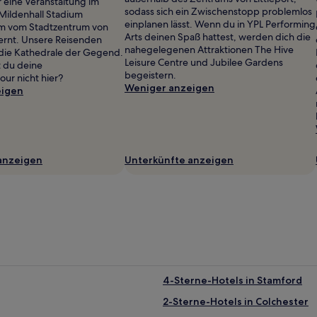
r eine Veranstaltung im
sodass sich ein Zwischenstopp problemlos
ildenhall Stadium
einplanen lässt. Wenn du in YPL Performing
km vom Stadtzentrum von
Arts deinen Spaß hattest, werden dich die
ernt. Unsere Reisenden
nahegelegenen Attraktionen The Hive
die Kathedrale der Gegend.
Leisure Centre und Jubilee Gardens
 du deine
begeistern.
our nicht hier?
Weniger anzeigen
eigen
anzeigen
Unterkünfte anzeigen
4-Sterne-Hotels in Stamford
2-Sterne-Hotels in Colchester