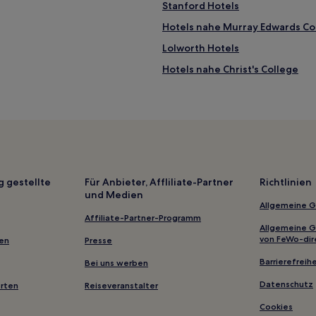
Stanford Hotels
Hotels nahe Murray Edwards Co
Lolworth Hotels
Hotels nahe Christ's College
Breckland District: Hotels
Hotels nahe Bahnhof Littleport
Hotels nahe Trinity Hall
Thompson Hotels
Stanton Hotels
g gestellte
Für Anbieter, Affliliate-Partner
Richtlinien
und Medien
Hotels nahe Emmanuel College
Allgemeine 
King's Lynn Hotels
Affiliate-Partner-Programm
Allgemeine 
Brockley Hotels
von FeWo-dir
gen
Presse
Denver Hotels
Barrierefreihe
Bei uns werben
Swavesey Hotels
Datenschutz
erten
Reiseveranstalter
Ferienwohnungen in Ipswich
Cookies