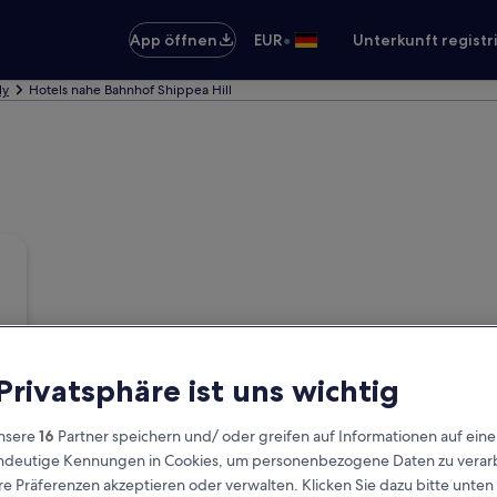
•
App öffnen
EUR
Unterkunft registr
ly
Hotels nahe Bahnhof Shippea Hill
 Privatsphäre ist uns wichtig
nsere
16
Partner speichern und/ oder greifen auf Informationen auf ein
eindeutige Kennungen in Cookies, um personenbezogene Daten zu verarb
e Präferenzen akzeptieren oder verwalten. Klicken Sie dazu bitte unten