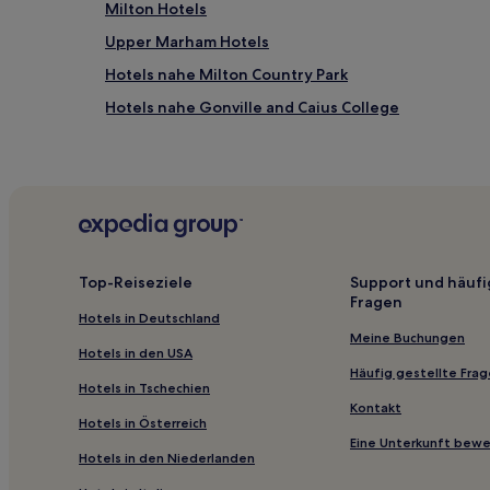
Milton Hotels
Upper Marham Hotels
Hotels nahe Milton Country Park
Hotels nahe Gonville and Caius College
King's Lynn and West Norfolk District: Hotels
Hotels nahe The Orchard Tea Garden
Hotels nahe Sidney Sussex College
Oakington Hotels
Balsham Hotels
Top-Reiseziele
Support und häufi
Fragen
Hotels nahe Bahnhof Cambridge
Hotels in Deutschland
Fornham All Saints Hotels
Meine Buchungen
Hotels in den USA
Bar Hill Hotels
Häufig gestellte Fra
Hotels in Tschechien
Hotels nahe University of Cambridge
Kontakt
Hotels in Österreich
Dalham Hotels
Eine Unterkunft bew
Hotels in den Niederlanden
Gasthöfe in Ipswich