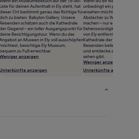
Wenn ein Museumsbesuch auf der To-do-
Wenn du dir während deiner
Liste für deinen Aufenthalt in Ely steht, hat
unbedingt ein paar Sehensw
dieser Ort bestimmt genau das Richtige für
ansehen möchtest, solltest d
dich zu bieten: Babylon Gallery. Unsere
Abstecher zu Waterside Ant
Reisenden schätzen auch die Kathedrale
machen – nur eine von vielen
der Gegend – ein toller Ausgangspunkt für
Sehenswürdigkeiten, 0,7 k
deine Besichtigungstour. Wenn du das
von Ely entfernt. Auch ein B
Angebot an Museen in Ely voll ausschöpfen
Kathedrale der Gegend ist b
möchtest, besichtige Ely Museum,
Reisenden beliebt. Mach di
bequem zu Fuß erreichbar.
und entdecke auch alles, was
Weniger anzeigen
sehen gibt.
Weniger anzeigen
Unterkünfte anzeigen
Unterkünfte anzeigen