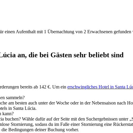
den für einen Aufenthalt mit 1 Übernachtung von 2 Erwachsenen gefunde
úcia an, die bei Gästen sehr beliebt sind
forderungen bereits ab 142 €. Um ein
erschwingliches Hotel in Santa Lú
mien sammeln?
Suche am besten auch unter der Woche oder in der Nebensaison nach H
tels in Santa Lúcia.
en kann?
cia buchen? Wähle dafür auf der Seite mit den Suchergebnissen unter „
lose Stornierung, sodass du im Falle einer Stornierung eine Rückerstattun
so die Bedingungen deiner Buchung vorher.