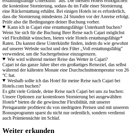
erstattungsfähige Unterkunft" aus. Die meisten Hotels ermöglichen
die kostenlose Stornierung, sodass du im Falle einer Stornierung
eine Rückerstattung erhältst. Bei einigen Hotels ist es erforderlich,
dass die Stornierung mindestens 24 Stunden vor der Anreise erfolgt.
Prüfe also die Bedingungen deiner Buchung vorher.
Kann ich in Cajari eine erstattungsfähige Unterkunft buchen?
Wenn Sie sich für die Buchung Ihrer Reise nach Cajari möglichst
viel Flexibilität wünschen, bieten viele Hotels erstattungsfähige*
Raten. Du kannst diese Unterkünfte finden, indem du wie gewohnt
auf unserer Website suchst und den Filter „Voll erstattungsfähig"
verwendest, um die Suchergebnisse einzugrenzen.
Wie wird während meiner Reise das Wetter in Cajari?
Cajari ist das ganze Jahre über ein großartiges Reiseziel, das selbst
während der kältesten Monate eine Durchschnittstemperatur von 26
°C hat.
Weshalb sollte ich das Hotel für meine Reise nach Cajari bei
Hotels.com buchen?
Es gibt viele Gründe, deine Reise nach Cajari bei uns zu buchen:
Unsere Optionen zur kostenlosen Stornierung bei ausgewählten
Hotels* bieten dir die gewünschte Flexibilität, mit unserer
Preisgarantie profitierst du von niedrigsten Preisen und mit unserem
Bonusprogramm sparst du nicht nur ordentlich, sondern verdienst
auch Prämiennächte im Schlaf.
Weiter erkunden