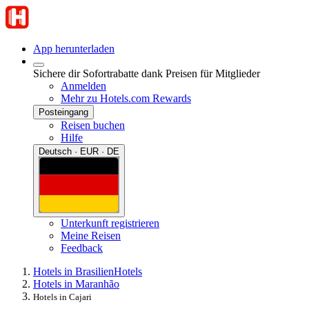
App herunterladen
Sichere dir Sofortrabatte dank Preisen für Mitglieder
Anmelden
Mehr zu Hotels.com Rewards
Posteingang
Reisen buchen
Hilfe
Deutsch · EUR · DE
Unterkunft registrieren
Meine Reisen
Feedback
Hotels in Brasilien
Hotels
Hotels in Maranhão
Hotels in Cajari