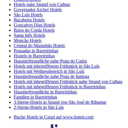
Hotels nahe Strand von Calhau
Governador Archer Hotels
São Luís Hotels
Bacabeira Hotels
Gonçalves Dias Hotels
Barra do Corda Hotels
Santa Inês Hotels
Monção Hotels
Central do Maranhão Hotels
Pousadas in Barreirinhas
Hostels in Barreirinhas
Haustierfreundliche nahe Praia do Caúra
Hotels mit inbegriffenem Frühstück in São Luís
Hotels mit Wellnessbereich in São Luís
Haustierfreundliche nahe Praia de Itatinga
Hotels mit inbegriffenem Frühstück nahe Strand von Calhau
Hotels mit inbegriffenem Frühstück in Barreirinhas
Haustierfreundliche in Barreirinhas
Familien in Barreirinhas
3-Sterne-Hotels in Strand von São José de Ribamar
2-Sterne-Hotels in São Luís
Buche Hotels in Cajari auf www.hoteis.com