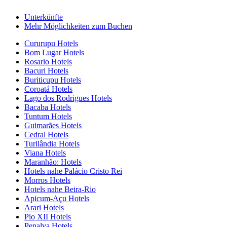
Unterkünfte
Mehr Möglichkeiten zum Buchen
Cururupu Hotels
Bom Lugar Hotels
Rosario Hotels
Bacuri Hotels
Buriticupu Hotels
Coroatá Hotels
Lago dos Rodrigues Hotels
Bacaba Hotels
Tuntum Hotels
Guimarães Hotels
Cedral Hotels
Turilândia Hotels
Viana Hotels
Maranhão: Hotels
Hotels nahe Palácio Cristo Rei
Morros Hotels
Hotels nahe Beira-Rio
Apicum-Açu Hotels
Arari Hotels
Pio XII Hotels
Penalva Hotels