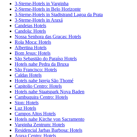
3-Sterne-Hotels in Varginha
2-Sterne-Hotels in Belo Horizonte
3-Sterne-Hotels in Stadtstrand Lagoa da Prata
3-Sterne-Hotels in Araxá
Candeias Hotels
Candola: Hotels
Nossa Senhora das Graças: Hotels
Rola Moça: Hotels
Albertina Hotels
Bom Jesus: Hotels
São Sebastião do Paraíso Hotels
Hotels nahe Pedra da Bruxa
São Francisco: Hotels
Caldas Hotels
Hotels nahe Igreja São Thomé
Capitolio Centro: Hotels
Hotels nahe Staatspark Nova Baden
Cambuquira Centro: Hotels
Sion: Hotels
Luz Hotels
Campos Altos Hotels
Hotels nahe Kirche von Sacramento
Varginha Zentrum: Hotels
Residencial Jarbas Barbosa: Hotels
Araxa Centro: Hotels