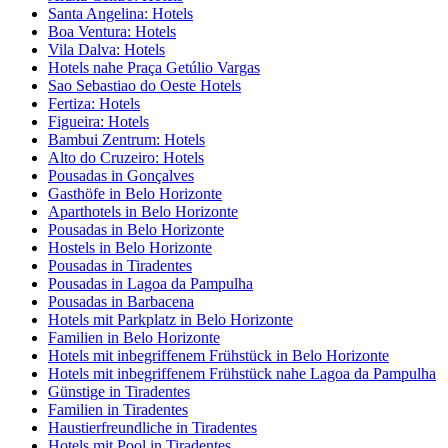
Santa Angelina: Hotels
Boa Ventura: Hotels
Vila Dalva: Hotels
Hotels nahe Praça Getúlio Vargas
Sao Sebastiao do Oeste Hotels
Fertiza: Hotels
Figueira: Hotels
Bambui Zentrum: Hotels
Alto do Cruzeiro: Hotels
Pousadas in Gonçalves
Gasthöfe in Belo Horizonte
Aparthotels in Belo Horizonte
Pousadas in Belo Horizonte
Hostels in Belo Horizonte
Pousadas in Tiradentes
Pousadas in Lagoa da Pampulha
Pousadas in Barbacena
Hotels mit Parkplatz in Belo Horizonte
Familien in Belo Horizonte
Hotels mit inbegriffenem Frühstück in Belo Horizonte
Hotels mit inbegriffenem Frühstück nahe Lagoa da Pampulha
Günstige in Tiradentes
Familien in Tiradentes
Haustierfreundliche in Tiradentes
Hotels mit Pool in Tiradentes