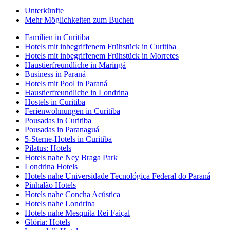
Unterkünfte
Mehr Möglichkeiten zum Buchen
Familien in Curitiba
Hotels mit inbegriffenem Frühstück in Curitiba
Hotels mit inbegriffenem Frühstück in Morretes
Haustierfreundliche in Maringá
Business in Paraná
Hotels mit Pool in Paraná
Haustierfreundliche in Londrina
Hostels in Curitiba
Ferienwohnungen in Curitiba
Pousadas in Curitiba
Pousadas in Paranaguá
5-Sterne-Hotels in Curitiba
Pilatus: Hotels
Hotels nahe Ney Braga Park
Londrina Hotels
Hotels nahe Universidade Tecnológica Federal do Paraná
Pinhalão Hotels
Hotels nahe Concha Acústica
Hotels nahe Londrina
Hotels nahe Mesquita Rei Faiçal
Glória: Hotels