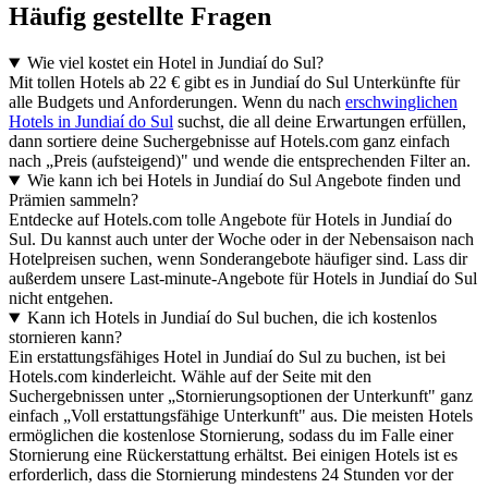
Häufig gestellte Fragen
Wie viel kostet ein Hotel in Jundiaí do Sul?
Mit tollen Hotels ab 22 € gibt es in Jundiaí do Sul Unterkünfte für
alle Budgets und Anforderungen. Wenn du nach
erschwinglichen
Hotels in Jundiaí do Sul
suchst, die all deine Erwartungen erfüllen,
dann sortiere deine Suchergebnisse auf Hotels.com ganz einfach
nach „Preis (aufsteigend)" und wende die entsprechenden Filter an.
Wie kann ich bei Hotels in Jundiaí do Sul Angebote finden und
Prämien sammeln?
Entdecke auf Hotels.com tolle Angebote für Hotels in Jundiaí do
Sul. Du kannst auch unter der Woche oder in der Nebensaison nach
Hotelpreisen suchen, wenn Sonderangebote häufiger sind. Lass dir
außerdem unsere Last-minute-Angebote für Hotels in Jundiaí do Sul
nicht entgehen.
Kann ich Hotels in Jundiaí do Sul buchen, die ich kostenlos
stornieren kann?
Ein erstattungsfähiges Hotel in Jundiaí do Sul zu buchen, ist bei
Hotels.com kinderleicht. Wähle auf der Seite mit den
Suchergebnissen unter „Stornierungsoptionen der Unterkunft" ganz
einfach „Voll erstattungsfähige Unterkunft" aus. Die meisten Hotels
ermöglichen die kostenlose Stornierung, sodass du im Falle einer
Stornierung eine Rückerstattung erhältst. Bei einigen Hotels ist es
erforderlich, dass die Stornierung mindestens 24 Stunden vor der