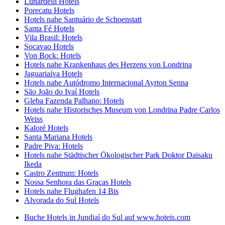
Lunardelli Hotels
Porecatu Hotels
Hotels nahe Santuário de Schoenstatt
Santa Fé Hotels
Vila Brasil: Hotels
Socavao Hotels
Von Bock: Hotels
Hotels nahe Krankenhaus des Herzens von Londrina
Jaguariaíva Hotels
Hotels nahe Autódromo Internacional Ayrton Senna
São João do Ivaí Hotels
Gleba Fazenda Palhano: Hotels
Hotels nahe Historisches Museum von Londrina Padre Carlos
Weiss
Kaloré Hotels
Santa Mariana Hotels
Padre Piva: Hotels
Hotels nahe Städtischer Ökologischer Park Doktor Daisaku
Ikeda
Castro Zentrum: Hotels
Nossa Senhora das Graças Hotels
Hotels nahe Flughafen 14 Bis
Alvorada do Sul Hotels
Buche Hotels in Jundiaí do Sul auf www.hoteis.com