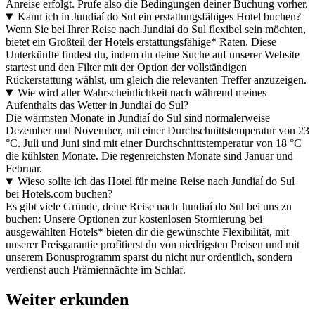
Anreise erfolgt. Prüfe also die Bedingungen deiner Buchung vorher.
Kann ich in Jundiaí do Sul ein erstattungsfähiges Hotel buchen?
Wenn Sie bei Ihrer Reise nach Jundiaí do Sul flexibel sein möchten,
bietet ein Großteil der Hotels erstattungsfähige* Raten. Diese
Unterkünfte findest du, indem du deine Suche auf unserer Website
startest und den Filter mit der Option der vollständigen
Rückerstattung wählst, um gleich die relevanten Treffer anzuzeigen.
Wie wird aller Wahrscheinlichkeit nach während meines
Aufenthalts das Wetter in Jundiaí do Sul?
Die wärmsten Monate in Jundiaí do Sul sind normalerweise
Dezember und November, mit einer Durchschnittstemperatur von 23
°C. Juli und Juni sind mit einer Durchschnittstemperatur von 18 °C
die kühlsten Monate. Die regenreichsten Monate sind Januar und
Februar.
Wieso sollte ich das Hotel für meine Reise nach Jundiaí do Sul
bei Hotels.com buchen?
Es gibt viele Gründe, deine Reise nach Jundiaí do Sul bei uns zu
buchen: Unsere Optionen zur kostenlosen Stornierung bei
ausgewählten Hotels* bieten dir die gewünschte Flexibilität, mit
unserer Preisgarantie profitierst du von niedrigsten Preisen und mit
unserem Bonusprogramm sparst du nicht nur ordentlich, sondern
verdienst auch Prämiennächte im Schlaf.
Weiter erkunden