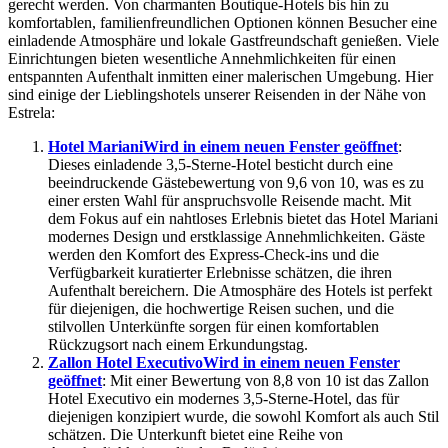
gerecht werden. Von charmanten Boutique-Hotels bis hin zu
komfortablen, familienfreundlichen Optionen können Besucher eine
einladende Atmosphäre und lokale Gastfreundschaft genießen. Viele
Einrichtungen bieten wesentliche Annehmlichkeiten für einen
entspannten Aufenthalt inmitten einer malerischen Umgebung. Hier
sind einige der Lieblingshotels unserer Reisenden in der Nähe von
Estrela:
Hotel Mariani
Wird in einem neuen Fenster geöffnet
:
Dieses einladende 3,5-Sterne-Hotel besticht durch eine
beeindruckende Gästebewertung von 9,6 von 10, was es zu
einer ersten Wahl für anspruchsvolle Reisende macht. Mit
dem Fokus auf ein nahtloses Erlebnis bietet das Hotel Mariani
modernes Design und erstklassige Annehmlichkeiten. Gäste
werden den Komfort des Express-Check-ins und die
Verfügbarkeit kuratierter Erlebnisse schätzen, die ihren
Aufenthalt bereichern. Die Atmosphäre des Hotels ist perfekt
für diejenigen, die hochwertige Reisen suchen, und die
stilvollen Unterkünfte sorgen für einen komfortablen
Rückzugsort nach einem Erkundungstag.
Zallon Hotel Executivo
Wird in einem neuen Fenster
geöffnet
: Mit einer Bewertung von 8,8 von 10 ist das Zallon
Hotel Executivo ein modernes 3,5-Sterne-Hotel, das für
diejenigen konzipiert wurde, die sowohl Komfort als auch Stil
schätzen. Die Unterkunft bietet eine Reihe von