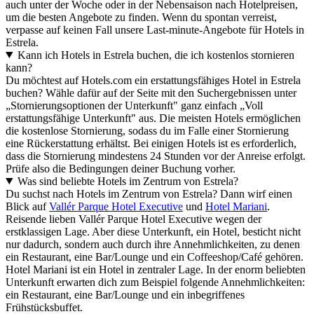
auch unter der Woche oder in der Nebensaison nach Hotelpreisen,
um die besten Angebote zu finden. Wenn du spontan verreist,
verpasse auf keinen Fall unsere Last-minute-Angebote für Hotels in
Estrela.
Kann ich Hotels in Estrela buchen, die ich kostenlos stornieren
kann?
Du möchtest auf Hotels.com ein erstattungsfähiges Hotel in Estrela
buchen? Wähle dafür auf der Seite mit den Suchergebnissen unter
„Stornierungsoptionen der Unterkunft" ganz einfach „Voll
erstattungsfähige Unterkunft" aus. Die meisten Hotels ermöglichen
die kostenlose Stornierung, sodass du im Falle einer Stornierung
eine Rückerstattung erhältst. Bei einigen Hotels ist es erforderlich,
dass die Stornierung mindestens 24 Stunden vor der Anreise erfolgt.
Prüfe also die Bedingungen deiner Buchung vorher.
Was sind beliebte Hotels im Zentrum von Estrela?
Du suchst nach Hotels im Zentrum von Estrela? Dann wirf einen
Blick auf
Vallér Parque Hotel Executive
und
Hotel Mariani
.
Reisende lieben Vallér Parque Hotel Executive wegen der
erstklassigen Lage. Aber diese Unterkunft, ein Hotel, besticht nicht
nur dadurch, sondern auch durch ihre Annehmlichkeiten, zu denen
ein Restaurant, eine Bar/Lounge und ein Coffeeshop/Café gehören.
Hotel Mariani ist ein Hotel in zentraler Lage. In der enorm beliebten
Unterkunft erwarten dich zum Beispiel folgende Annehmlichkeiten:
ein Restaurant, eine Bar/Lounge und ein inbegriffenes
Frühstücksbuffet.