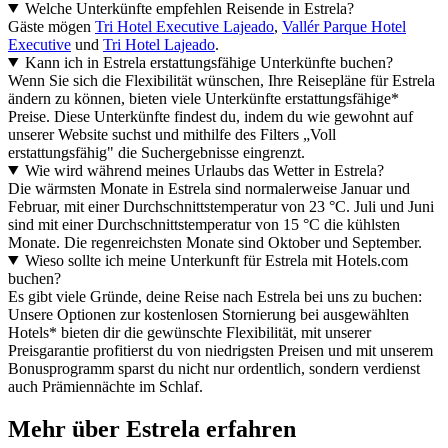
Welche Unterkünfte empfehlen Reisende in Estrela?
Gäste mögen
Tri Hotel Executive Lajeado
,
Vallér Parque Hotel
Executive
und
Tri Hotel Lajeado
.
Kann ich in Estrela erstattungsfähige Unterkünfte buchen?
Wenn Sie sich die Flexibilität wünschen, Ihre Reisepläne für Estrela
ändern zu können, bieten viele Unterkünfte erstattungsfähige*
Preise. Diese Unterkünfte findest du, indem du wie gewohnt auf
unserer Website suchst und mithilfe des Filters „Voll
erstattungsfähig" die Suchergebnisse eingrenzt.
Wie wird während meines Urlaubs das Wetter in Estrela?
Die wärmsten Monate in Estrela sind normalerweise Januar und
Februar, mit einer Durchschnittstemperatur von 23 °C. Juli und Juni
sind mit einer Durchschnittstemperatur von 15 °C die kühlsten
Monate. Die regenreichsten Monate sind Oktober und September.
Wieso sollte ich meine Unterkunft für Estrela mit Hotels.com
buchen?
Es gibt viele Gründe, deine Reise nach Estrela bei uns zu buchen:
Unsere Optionen zur kostenlosen Stornierung bei ausgewählten
Hotels* bieten dir die gewünschte Flexibilität, mit unserer
Preisgarantie profitierst du von niedrigsten Preisen und mit unserem
Bonusprogramm sparst du nicht nur ordentlich, sondern verdienst
auch Prämiennächte im Schlaf.
Mehr über Estrela erfahren