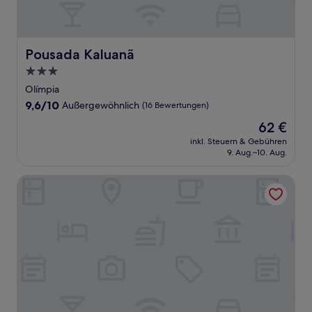
Pousada Kaluanã
Pousada Kaluanã
3.0-
Sterne-
Olímpia
Unterkunft
9.6
9,6/10
Außergewöhnlich
(16 Bewertungen)
von
Der
62 €
10,
Preis
Außergewöhnlich,
inkl. Steuern & Gebühren
beträgt
9. Aug.–10. Aug.
(16
62 €
Bewertungen)
JS Thermas Hotel