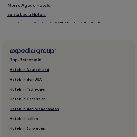
Morro Agudo Hotels
Santa Lúcia Hotels
Hotels nahe Teatro do SESI São José Do Rio Preto
Novo Horizonte Hotels
Pindorama Hotels
Tabatinga Hotels
Top-Reiseziele
Hotels nahe Austa Krankenhaus
Poloni Hotels
Hotels in Deutschland
Nipoã Hotels
Hotels in den USA
Hotels nahe Museu de Arte Primitivista José Antônio da
Hotels in Tschechien
Silva
Hotels in Österreich
Cosmorama Hotels
Hotels in den Niederlanden
Hotels nahe Museu de Arte Naïf
Hotels in Italien
Ariranha Hotels
Hotels in Schweden
Colômbia Hotels