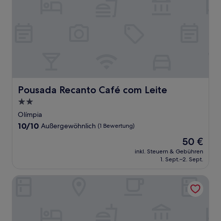
Pousada Recanto Café com Leite
Pousada Recanto Café com Leite
2.0-
Sterne-
Olímpia
Unterkunft
10.0
10/10
Außergewöhnlich
(1 Bewertung)
von
Der
50 €
10,
Preis
Außergewöhnlich,
inkl. Steuern & Gebühren
beträgt
1. Sept.–2. Sept.
(1
50 €
Bewertung)
Flat Thermas Olimpia unidade 1