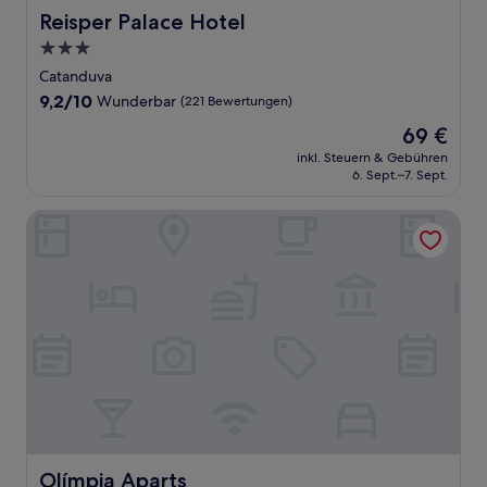
Reisper Palace Hotel
Reisper Palace Hotel
3.0-
Sterne-
Catanduva
Unterkunft
9.2
9,2/10
Wunderbar
(221 Bewertungen)
von
Der
69 €
10,
Preis
Wunderbar,
inkl. Steuern & Gebühren
beträgt
6. Sept.–7. Sept.
(221
69 €
Bewertungen)
Olímpia Aparts
Olímpia Aparts
Olímpia Aparts