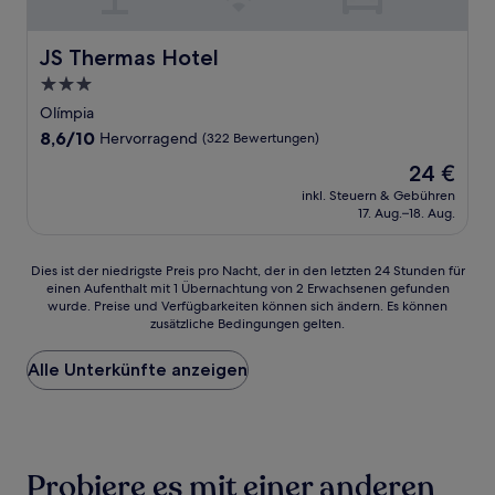
JS Thermas Hotel
JS Thermas Hotel
3.0-
Sterne-
Olímpia
Unterkunft
8.6
8,6/10
Hervorragend
(322 Bewertungen)
von
Der
24 €
10,
Preis
Hervorragend,
inkl. Steuern & Gebühren
beträgt
17. Aug.–18. Aug.
(322
24 €
Bewertungen)
Dies
Dies ist der niedrigste Preis pro Nacht, der in den letzten 24 Stunden für
einen Aufenthalt mit 1 Übernachtung von 2 Erwachsenen gefunden
ist
wurde. Preise und Verfügbarkeiten können sich ändern. Es können
der
zusätzliche Bedingungen gelten.
niedrigste
Preis
Alle Unterkünfte anzeigen
pro
Nacht,
der
in
den
letzten
Probiere es mit einer anderen
24 Stunden