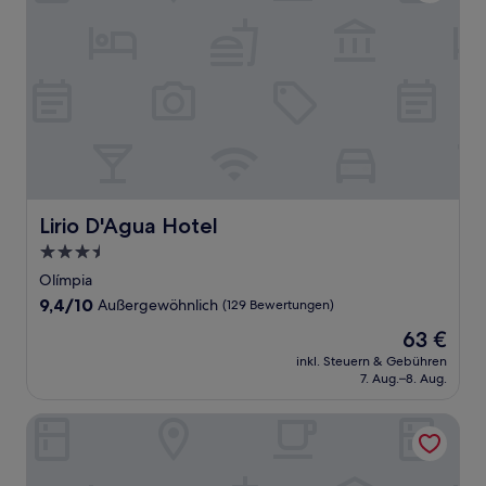
Lirio D'Agua Hotel
Lirio D'Agua Hotel
3.5-
Sterne-
Olímpia
Unterkunft
9.4
9,4/10
Außergewöhnlich
(129 Bewertungen)
von
Der
63 €
10,
Preis
Außergewöhnlich,
inkl. Steuern & Gebühren
beträgt
7. Aug.–8. Aug.
(129
63 €
Bewertungen)
Pousada Recanto Café com Leite