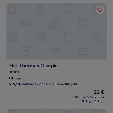
Flat Thermas Olimpia
Flat Thermas Olimpia
Flat Thermas Olimpia
2.5-
Sterne-
Olímpia
Unterkunft
9.4
9,4/10
Außergewöhnlich
(40 Bewertungen)
von
Der
22 €
10,
Preis
Außergewöhnlich,
inkl. Steuern & Gebühren
beträgt
11. Aug.–12. Aug.
(40
22 €
Bewertungen)
Hotel Portela III