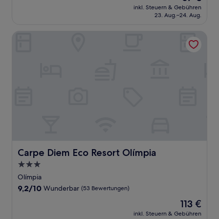
Preis
Außergewöhnlich,
inkl. Steuern & Gebühren
beträgt
23. Aug.–24. Aug.
(91
67 €
Bewertungen)
Carpe Diem Eco Resort Olímpia
Carpe Diem Eco Resort Olímpia
Carpe Diem Eco Resort Olímpia
3.0-
Sterne-
Olímpia
Unterkunft
9.2
9,2/10
Wunderbar
(53 Bewertungen)
von
Der
113 €
10,
Preis
Wunderbar,
inkl. Steuern & Gebühren