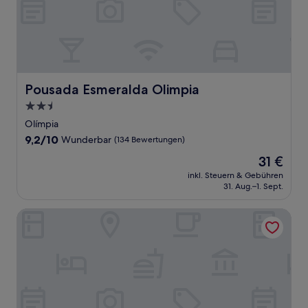
Pousada Esmeralda Olimpia
Pousada Esmeralda Olimpia
2.5-
Sterne-
Olímpia
Unterkunft
9.2
9,2/10
Wunderbar
(134 Bewertungen)
von
Der
31 €
10,
Preis
Wunderbar,
inkl. Steuern & Gebühren
beträgt
31. Aug.–1. Sept.
(134
31 €
Bewertungen)
OLIMPIA PARK RESORT