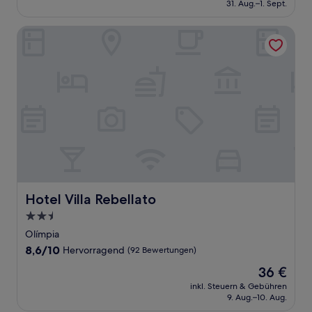
beträgt
31. Aug.–1. Sept.
(53
113 €
Bewertungen)
Hotel Villa Rebellato
Hotel Villa Rebellato
Hotel Villa Rebellato
2.5-
Sterne-
Olímpia
Unterkunft
8.6
8,6/10
Hervorragend
(92 Bewertungen)
von
Der
36 €
10,
Preis
Hervorragend,
inkl. Steuern & Gebühren
beträgt
9. Aug.–10. Aug.
(92
36 €
Bewertungen)