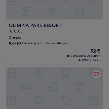
OLIMPIA PARK RESORT
OLIMPIA PARK RESORT
3.5-
Sterne-
Olímpia
Unterkunft
8.6
8,6/10
Hervorragend
(26 Bewertungen)
von
Der
52 €
10,
Preis
Hervorragend,
inkl. Steuern & Gebühren
beträgt
2. Sept.–3. Sept.
(26
52 €
Bewertungen)
Pousada Kaluanã