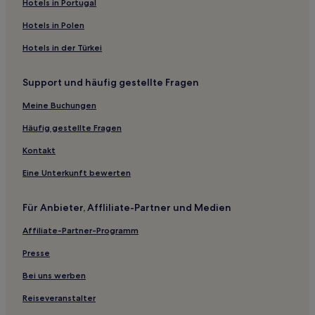
Hotels in Portugal
Hotels nahe CEASA Campinas
Ibitinga Hotels
Hotels in Polen
Hotels nahe HMC Krankenhaus des Herzens des IMC
Hotels in der Türkei
Ipuã Hotels
Support und häufig gestellte Fragen
Parque Estoril: Hotels
Meine Buchungen
Estancia Santa Catarina: Hotels
Häufig gestellte Fragen
Guaíra Hotels
Kontakt
Nova Aliança Hotels
Palestina Hotels
Eine Unterkunft bewerten
Hotels nahe Plaza Avenida Shopping
Für Anbieter, Affliliate-Partner und Medien
São José do Rio Preto Hotels
Affiliate-Partner-Programm
Hotels nahe Zoológico Municipal São José do Rio Preto
Presse
Adolfo Hotels
Bei uns werben
Pousadas in Olímpia
Reiseveranstalter
Pousadas in Brotas