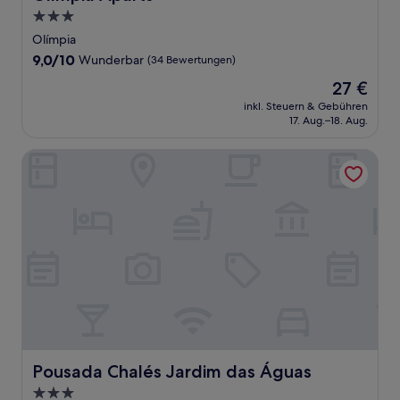
3.0-
Sterne-
Olímpia
Unterkunft
9.0
9,0/10
Wunderbar
(34 Bewertungen)
von
Der
27 €
10,
Preis
Wunderbar,
inkl. Steuern & Gebühren
beträgt
17. Aug.–18. Aug.
(34
27 €
Bewertungen)
Pousada Chalés Jardim das Águas
Pousada Chalés Jardim das Águas
Pousada Chalés Jardim das Águas
3.0-