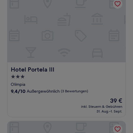
Hotel Portela III
Hotel Portela III
3.0-
Sterne-
Olímpia
Unterkunft
9.4
9,4/10
Außergewöhnlich
(3 Bewertungen)
von
Der
39 €
10,
Preis
Außergewöhnlich,
inkl. Steuern & Gebühren
beträgt
31. Aug.–1. Sept.
(3
39 €
Bewertungen)
Lirio D'Agua Hotel