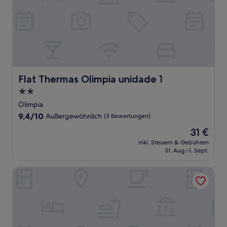
Flat Thermas Olimpia unidade 1
Flat Thermas Olimpia unidade 1
2.0-
Sterne-
Olimpia
Unterkunft
9.4
9,4/10
Außergewöhnlich
(3 Bewertungen)
von
Der
31 €
10,
Preis
Außergewöhnlich,
inkl. Steuern & Gebühren
beträgt
31. Aug.–1. Sept.
(3
31 €
Bewertungen)
Pousada Esmeralda Olimpia