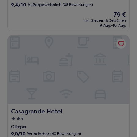
Unterkunft
9.4
9,4/10
Außergewöhnlich
(38 Bewertungen)
von
Der
79 €
10,
Preis
Außergewöhnlich,
inkl. Steuern & Gebühren
beträgt
9. Aug.–10. Aug.
(38
79 €
Bewertungen)
Casagrande Hotel
Casagrande Hotel
Casagrande Hotel
2.5-
Sterne-
Olímpia
Unterkunft
9.0
9,0/10
Wunderbar
(40 Bewertungen)