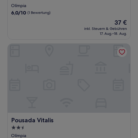
Sterne-
Olímpia
Unterkunft
6.0
6,0/10
(1 Bewertung)
von
Der
37 €
10,
Preis
(1
inkl. Steuern & Gebühren
beträgt
17. Aug.–18. Aug.
Bewertung)
37 €
Pousada Vitalis
Pousada Vitalis
Pousada Vitalis
2.5-
Sterne-
Olímpia