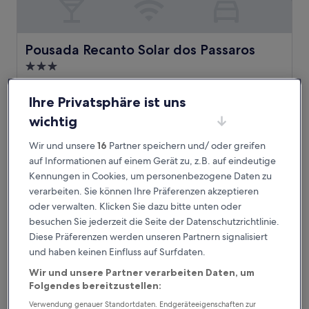
Pousada Recanto Solar dos Passaros
Pousada Recanto Solar dos Passaros
3.0-
Sterne-
Olímpia
Unterkunft
9.8
9,8/10
Außergewöhnlich
Ihre Privatsphäre ist uns
(87 Bewertungen)
von
Der
wichtig
47 €
10,
Preis
Außergewöhnlich,
inkl. Steuern & Gebühren
beträgt
Wir und unsere
16
Partner speichern und/ oder greifen
10. Aug.–11. Aug.
(87
47 €
Bewertungen)
auf Informationen auf einem Gerät zu, z.B. auf eindeutige
Mirante Praia Hotel
Kennungen in Cookies, um personenbezogene Daten zu
verarbeiten. Sie können Ihre Präferenzen akzeptieren
oder verwalten. Klicken Sie dazu bitte unten oder
besuchen Sie jederzeit die Seite der Datenschutzrichtlinie.
Diese Präferenzen werden unseren Partnern signalisiert
und haben keinen Einfluss auf Surfdaten.
Wir und unsere Partner verarbeiten Daten, um
Folgendes bereitzustellen:
Verwendung genauer Standortdaten. Endgeräteeigenschaften zur