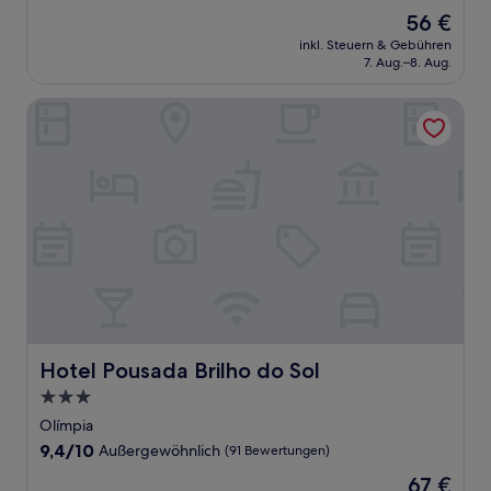
von
Der
56 €
10,
Preis
Wunderbar,
inkl. Steuern & Gebühren
beträgt
7. Aug.–8. Aug.
(40
56 €
Bewertungen)
Hotel Pousada Brilho do Sol
Hotel Pousada Brilho do Sol
Hotel Pousada Brilho do Sol
3.0-
Sterne-
Olímpia
Unterkunft
9.4
9,4/10
Außergewöhnlich
(91 Bewertungen)
von
Der
67 €
10,