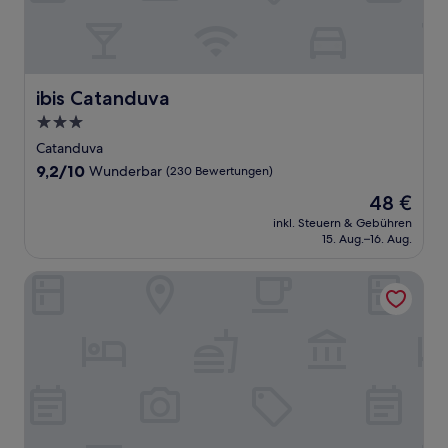
ibis Catanduva
ibis Catanduva
3.0-
Sterne-
Catanduva
Unterkunft
9.2
9,2/10
Wunderbar
(230 Bewertungen)
von
Der
48 €
10,
Preis
Wunderbar,
inkl. Steuern & Gebühren
beträgt
15. Aug.–16. Aug.
(230
48 €
Bewertungen)
Pousada Recanto Solar dos Passaros