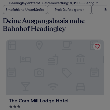
Headingley entfernt. Gästebewertung: 8,0/10 — Sehr gut.
Empfohlene Unterkünfte
Preis (aufsteigend)
Ent
Deine Ausgangsbasis nahe
Bahnhof Headingley
The Corn Mill Lodge Hotel
The Corn Mill Lodge Hotel
The Corn Mill Lodge Hotel
3.0-