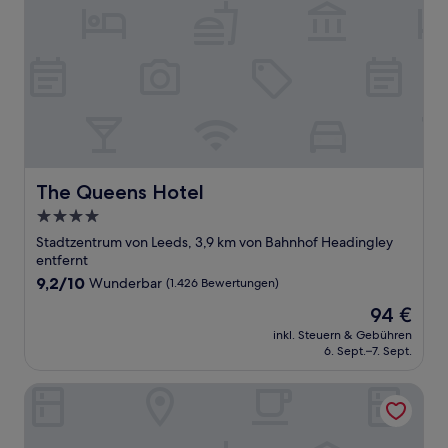
The Queens Hotel
The Queens Hotel
4.0-
Sterne-
Stadtzentrum von Leeds, 3,9 km von Bahnhof Headingley
Unterkunft
entfernt
9.2
9,2/10
Wunderbar
(1.426 Bewertungen)
von
Der
94 €
10,
Preis
Wunderbar,
inkl. Steuern & Gebühren
beträgt
6. Sept.–7. Sept.
(1.426
94 €
Bewertungen)
Roomzzz Leeds City