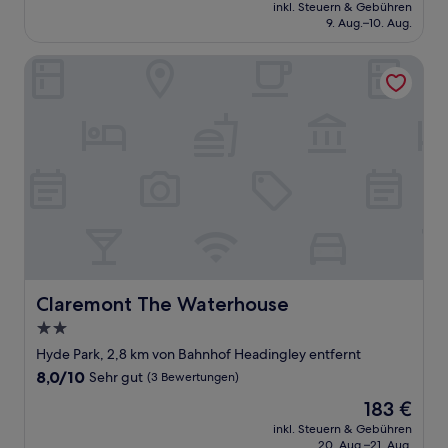
Preis
Sehr
inkl. Steuern & Gebühren
beträgt
9. Aug.–10. Aug.
gut,
155 €
(2
Bewertungen)
Claremont The Waterhouse
Claremont The Waterhouse
Claremont The Waterhouse
2.0-
Sterne-
Hyde Park, 2,8 km von Bahnhof Headingley entfernt
Unterkunft
8.0
8,0/10
Sehr gut
(3 Bewertungen)
von
Der
183 €
10,
Preis
Sehr
inkl. Steuern & Gebühren
beträgt
20. Aug.–21. Aug.
gut,