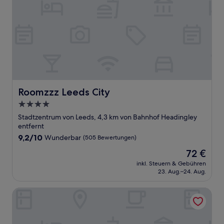
Roomzzz Leeds City
Roomzzz Leeds City
4.0-
Sterne-
Stadtzentrum von Leeds, 4,3 km von Bahnhof Headingley
Unterkunft
entfernt
9.2
9,2/10
Wunderbar
(505 Bewertungen)
von
Der
72 €
10,
Preis
Wunderbar,
inkl. Steuern & Gebühren
beträgt
23. Aug.–24. Aug.
(505
72 €
Bewertungen)
Mansio Suites The Headrow