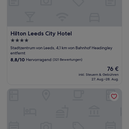
Hilton Leeds City Hotel
Hilton Leeds City Hotel
4.0-
Sterne-
Stadtzentrum von Leeds, 4,1 km von Bahnhof Headingley
Unterkunft
entfernt
8.8
8,8/10
Hervorragend
(321 Bewertungen)
von
Der
76 €
10,
Preis
Hervorragend,
inkl. Steuern & Gebühren
beträgt
27. Aug.–28. Aug.
(321
76 €
Bewertungen)
Radisson Blu Hotel, Leeds City Centre