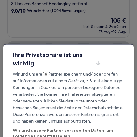
Sterne-
3,1 km von Bahnhof Headingley entfernt
Unterkunft
9.0
9,0/10
Wunderbar
(1.004 Bewertungen)
von
Der
105 €
10,
Preis
Wunderbar,
inkl. Steuern & Gebühren
beträgt
17. Aug.–18. Aug.
(1.004
105 €
Bewertungen)
Ascot Grange Hotel & Apartments
Ihre Privatsphäre ist uns
wichtig
Wir und unsere
16
Partner speichern und/ oder greifen
auf Informationen auf einem Gerät zu, z.B. auf eindeutige
Kennungen in Cookies, um personenbezogene Daten zu
verarbeiten. Sie können Ihre Präferenzen akzeptieren
oder verwalten. Klicken Sie dazu bitte unten oder
besuchen Sie jederzeit die Seite der Datenschutzrichtlinie.
Diese Präferenzen werden unseren Partnern signalisiert
Ascot Grange Hotel & Apartments
Ascot Grange Hotel & Apartments
und haben keinen Einfluss auf Surfdaten.
3.0-
Wir und unsere Partner verarbeiten Daten, um
Sterne-
1,4 km von Bahnhof Headingley entfernt
Folgendes bereitzustellen: