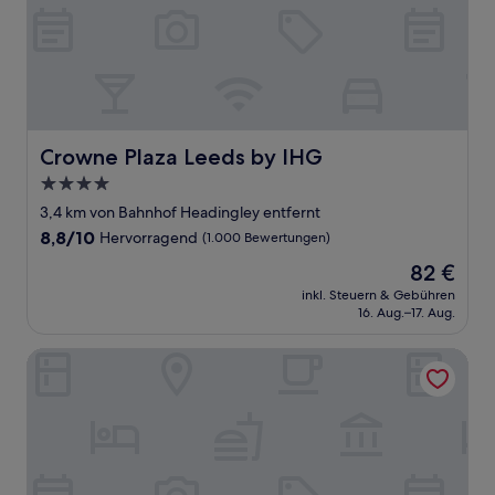
Crowne Plaza Leeds by IHG
Crowne Plaza Leeds by IHG
4.0-
Sterne-
3,4 km von Bahnhof Headingley entfernt
Unterkunft
8.8
8,8/10
Hervorragend
(1.000 Bewertungen)
von
Der
82 €
10,
Preis
Hervorragend,
inkl. Steuern & Gebühren
beträgt
16. Aug.–17. Aug.
(1.000
82 €
Bewertungen)
Hilton Leeds City Hotel