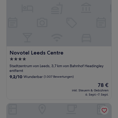
Novotel Leeds Centre
Novotel Leeds Centre
4.0-
Sterne-
Stadtzentrum von Leeds, 3,7 km von Bahnhof Headingley
Unterkunft
entfernt
9.2
9,2/10
Wunderbar
(1.007 Bewertungen)
von
Der
78 €
10,
Preis
Wunderbar,
inkl. Steuern & Gebühren
beträgt
6. Sept.–7. Sept.
(1.007
78 €
Bewertungen)
The Queens Hotel