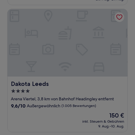
183 €
(3
Bewertungen)
Dakota Leeds
Dakota Leeds
Dakota Leeds
4.0-
Sterne-
Arena Viertel, 3,8 km von Bahnhof Headingley entfernt
Unterkunft
9.6
9,6/10
Außergewöhnlich
(1.005 Bewertungen)
von
Der
150 €
10,
Preis
Außergewöhnlich,
inkl. Steuern & Gebühren
beträgt
9. Aug.–10. Aug.
(1.005
150 €
Bewertungen)