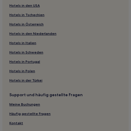
Hotels in den USA
Hotels nahe Shibden Hall
Hotels in Tschechien
Lofthouse Hotels
Hotels in Österreich
Hotels nahe The Light
Hotels in den Niederlanden
Hotels nahe Bahnhof Halifax
Haworth Hotels
Hotels in Italien
Metropolitan Borough of Kirklees: Hotels
Hotels in Schweden
Hotels nahe St George's Hall
Hotels in Portugal
Hotels nahe White Rose Shopping Center
Hotels in Polen
Morley Hotels
Hotels in der Türkei
Hotels nahe Bahnhof Normanton
Support und häufig gestellte Fragen
Hotels nahe Halifax Piece Hall
Hotels nahe Little Germany
Meine Buchungen
Hotels nahe Turk's Head Yard
Häufig gestellte Fragen
Churwell Hotels
Kontakt