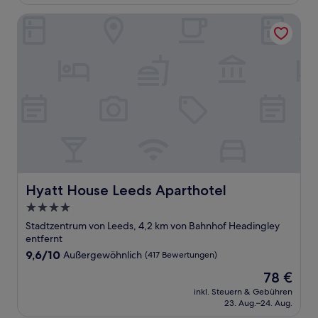
82 €
Bewertungen)
Hyatt House Leeds Aparthotel
Hyatt House Leeds Aparthotel
Hyatt House Leeds Aparthotel
4.0-
Sterne-
Stadtzentrum von Leeds, 4,2 km von Bahnhof Headingley
Unterkunft
entfernt
9.6
9,6/10
Außergewöhnlich
(417 Bewertungen)
von
Der
78 €
10,
Preis
Außergewöhnlich,
inkl. Steuern & Gebühren
beträgt
23. Aug.–24. Aug.
(417
78 €
Bewertungen)