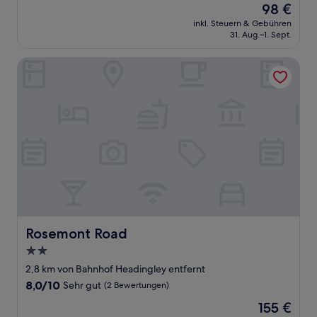
Der
98 €
10,
Preis
Hervorragend,
inkl. Steuern & Gebühren
beträgt
31. Aug.–1. Sept.
(1.004
98 €
Bewertungen)
Rosemont Road
Rosemont Road
Rosemont Road
2.0-
Sterne-
2,8 km von Bahnhof Headingley entfernt
Unterkunft
8.0
8,0/10
Sehr gut
(2 Bewertungen)
von
Der
155 €
10,