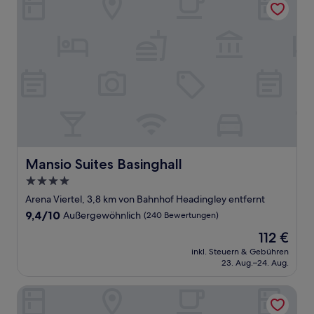
Mansio Suites Basinghall
Mansio Suites Basinghall
4.0-
Sterne-
Arena Viertel, 3,8 km von Bahnhof Headingley entfernt
Unterkunft
9.4
9,4/10
Außergewöhnlich
(240 Bewertungen)
von
Der
112 €
10,
Preis
Außergewöhnlich,
inkl. Steuern & Gebühren
beträgt
23. Aug.–24. Aug.
(240
112 €
Bewertungen)
Hyatt Place Leeds