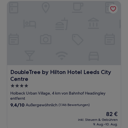
DoubleTree by Hilton Hotel Leeds City Centre
DoubleTree by Hilton Hotel Leeds City Centre
DoubleTree by Hilton Hotel Leeds City
Centre
4.0-
Sterne-
Holbeck Urban Village, 4 km von Bahnhof Headingley
Unterkunft
entfernt
9.4
9,4/10
Außergewöhnlich
(1.146 Bewertungen)
von
Der
82 €
10,
Preis
Außergewöhnlich,
inkl. Steuern & Gebühren
beträgt
9. Aug.–10. Aug.
(1.146