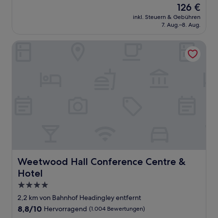
Der
126 €
10,
Preis
Gut,
inkl. Steuern & Gebühren
beträgt
7. Aug.–8. Aug.
(10
126 €
Bewertungen)
Weetwood Hall Conference Centre & Hotel
Weetwood Hall Conference Centre & Hotel
Weetwood Hall Conference Centre &
Hotel
4.0-
Sterne-
2,2 km von Bahnhof Headingley entfernt
Unterkunft
8.8
8,8/10
Hervorragend
(1.004 Bewertungen)
von