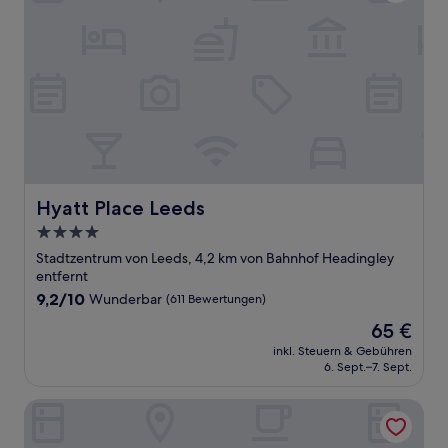
Hyatt Place Leeds
Hyatt Place Leeds
4.0-
Sterne-
Stadtzentrum von Leeds, 4,2 km von Bahnhof Headingley
Unterkunft
entfernt
9.2
9,2/10
Wunderbar
(611 Bewertungen)
von
Der
65 €
10,
Preis
Wunderbar,
inkl. Steuern & Gebühren
beträgt
6. Sept.–7. Sept.
(611
65 €
Bewertungen)
Novotel Leeds Centre