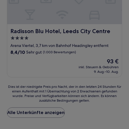
Radisson Blu Hotel, Leeds City Centre
Radisson Blu Hotel, Leeds City Centre
4.0-
Sterne-
Arena Viertel, 3,7 km von Bahnhof Headingley entfernt
Unterkunft
8.4
8,4/10
Sehr gut
(1.003 Bewertungen)
von
Der
93 €
10,
Preis
Sehr
inkl. Steuern & Gebühren
beträgt
9. Aug.–10. Aug.
gut,
93 €
(1.003
Bewertungen)
Dies
Dies ist der niedrigste Preis pro Nacht, der in den letzten 24 Stunden für
einen Aufenthalt mit 1 Übernachtung von 2 Erwachsenen gefunden
ist
wurde. Preise und Verfügbarkeiten können sich ändern. Es können
der
zusätzliche Bedingungen gelten.
niedrigste
Preis
Alle Unterkünfte anzeigen
pro
Nacht,
der
in