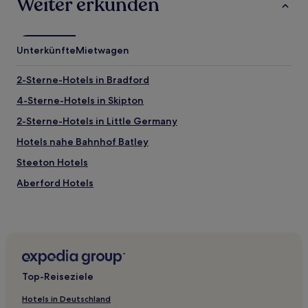
Weiter erkunden
Unterkünfte
Mietwagen
2-Sterne-Hotels in Bradford
4-Sterne-Hotels in Skipton
2-Sterne-Hotels in Little Germany
Hotels nahe Bahnhof Batley
Steeton Hotels
Aberford Hotels
Linton Hotels
Haigh Hotels
Keighley Hotels
Hotels nahe Kongresszentrum Harrogate
Top-Reiseziele
Hotels nahe Royal Pump Room Museum
Hotels in Deutschland
Grafschaft West Yorkshire: Hotels