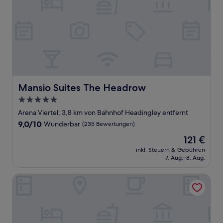
Mansio Suites The Headrow
Mansio Suites The Headrow
5.0-
Sterne-
Arena Viertel, 3,8 km von Bahnhof Headingley entfernt
Unterkunft
9.0
9,0/10
Wunderbar
(235 Bewertungen)
von
Der
121 €
10,
Preis
Wunderbar,
inkl. Steuern & Gebühren
beträgt
7. Aug.–8. Aug.
(235
121 €
Bewertungen)
Clayton Hotel Leeds