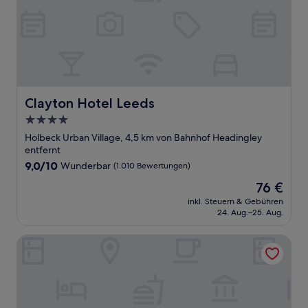
Clayton Hotel Leeds
Clayton Hotel Leeds
4.0-
Sterne-
Holbeck Urban Village, 4,5 km von Bahnhof Headingley
Unterkunft
entfernt
9.0
9,0/10
Wunderbar
(1.010 Bewertungen)
von
Der
76 €
10,
Preis
Wunderbar,
inkl. Steuern & Gebühren
beträgt
24. Aug.–25. Aug.
(1.010
76 €
Bewertungen)
Crowne Plaza Leeds by IHG