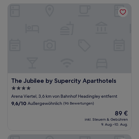
The Jubilee by Supercity Aparthotels
The Jubilee by Supercity Aparthotels
The Jubilee by Supercity Aparthotels
4.0-
Sterne-
Arena Viertel, 3,6 km von Bahnhof Headingley entfernt
Unterkunft
9.6
9,6/10
Außergewöhnlich
(96 Bewertungen)
von
Der
89 €
10,
Preis
Außergewöhnlich,
inkl. Steuern & Gebühren
beträgt
9. Aug.–10. Aug.
(96
89 €
Bewertungen)
Mansio Suites Basinghall