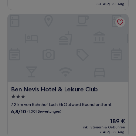
beträgt
30. Aug.–31. Aug.
210 €
Ben Nevis Hotel & Leisure Club
Ben Nevis Hotel & Leisure Club
Ben Nevis Hotel & Leisure Club
3.0-
Sterne-
7,2 km von Bahnhof Loch Eli Outward Bound entfernt
Unterkunft
6.8
6,8/10
(1.001 Bewertungen)
von
Der
189 €
10,
Preis
(1.001
inkl. Steuern & Gebühren
beträgt
17. Aug.–18. Aug.
Bewertungen)