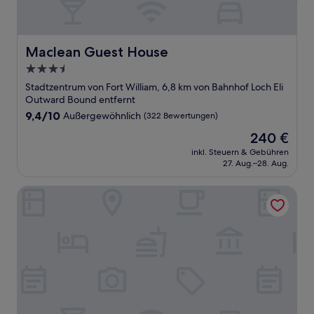
Maclean Guest House
Maclean Guest House
3.5-
Sterne-
Stadtzentrum von Fort William, 6,8 km von Bahnhof Loch Eli
Unterkunft
Outward Bound entfernt
9.4
9,4/10
Außergewöhnlich
(322 Bewertungen)
von
Der
240 €
10,
Preis
Außergewöhnlich,
inkl. Steuern & Gebühren
beträgt
27. Aug.–28. Aug.
(322
240 €
Bewertungen)
The Garrison