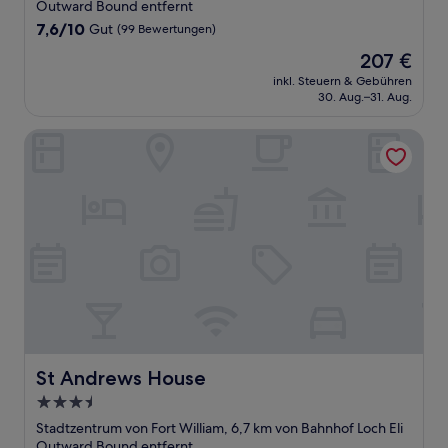
Unterkunft
Outward Bound entfernt
7.6
7,6/10
Gut
(99 Bewertungen)
von
Der
207 €
10,
Preis
Gut,
inkl. Steuern & Gebühren
beträgt
30. Aug.–31. Aug.
(99
207 €
Bewertungen)
St Andrews House
St Andrews House
St Andrews House
3.5-
Sterne-
Stadtzentrum von Fort William, 6,7 km von Bahnhof Loch Eli
Unterkunft
Outward Bound entfernt