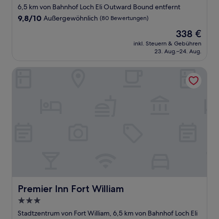
Sterne-
6,5 km von Bahnhof Loch Eli Outward Bound entfernt
Unterkunft
9.8
9,8/10
Außergewöhnlich
(80 Bewertungen)
von
Der
338 €
10,
Preis
Außergewöhnlich,
inkl. Steuern & Gebühren
beträgt
23. Aug.–24. Aug.
(80
338 €
Bewertungen)
Premier Inn Fort William
Premier Inn Fort William
Premier Inn Fort William
3.0-
Sterne-
Stadtzentrum von Fort William, 6,5 km von Bahnhof Loch Eli