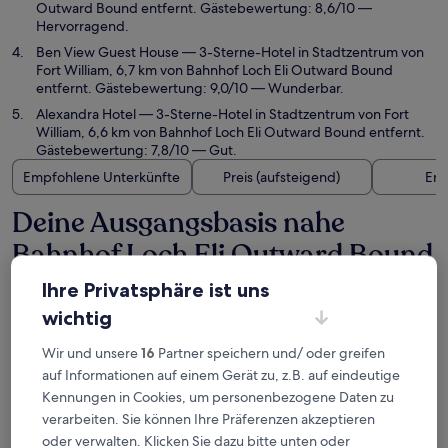
Outward Bound entfernt. Gästebewertung: 8,6/10 —
Hervorragend.
Ben View Guest House
— 3-Sterne-Hotel in Stadtzentrum von
Fort William, 6,7 km von Bahnhof Loch Eli Outward Bound
entfernt. Gästebewertung: 9,0/10 — Wunderbar.
Alexandra Hotel
— 3-Sterne-Hotel in Stadtzentrum von Fort
William, 6,6 km von Bahnhof Loch Eli Outward Bound entfernt.
Gästebewertung: 7,8/10 — Gut.
Empfohlene Unterkünfte
Preis (aufsteigend)
Ent
Deine Ausgangsbasis nahe
Bahnhof Loch Eli Outward Bound
Ihre Privatsphäre ist uns
Linnhe Lochside Holidays
wichtig
Wir und unsere
16
Partner speichern und/ oder greifen
auf Informationen auf einem Gerät zu, z.B. auf eindeutige
Kennungen in Cookies, um personenbezogene Daten zu
verarbeiten. Sie können Ihre Präferenzen akzeptieren
oder verwalten. Klicken Sie dazu bitte unten oder