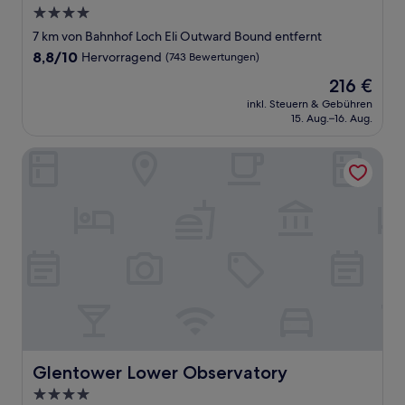
4.0-
Sterne-
7 km von Bahnhof Loch Eli Outward Bound entfernt
Unterkunft
8.8
8,8/10
Hervorragend
(743 Bewertungen)
von
Der
216 €
10,
Preis
Hervorragend,
inkl. Steuern & Gebühren
beträgt
15. Aug.–16. Aug.
(743
216 €
Bewertungen)
Glentower Lower Observatory
Glentower Lower Observatory
Glentower Lower Observatory
4.0-