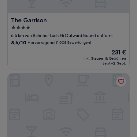
The Garrison
The Garrison
4.0-
Sterne-
6,5 km von Bahnhof Loch Eli Outward Bound entfernt
Unterkunft
8.6
8,6/10
Hervorragend
(1.008 Bewertungen)
von
Der
231 €
10,
Preis
Hervorragend,
inkl. Steuern & Gebühren
beträgt
1. Sept.–2. Sept.
(1.008
231 €
Bewertungen)
Ben View Guest House