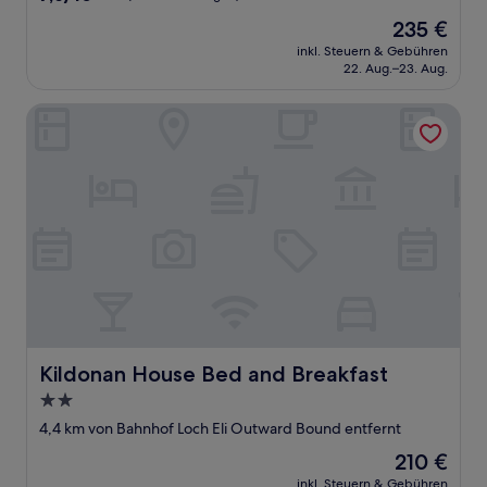
von
Der
235 €
10,
Preis
Gut,
inkl. Steuern & Gebühren
beträgt
22. Aug.–23. Aug.
(567
235 €
Bewertungen)
Kildonan House Bed and Breakfast
Kildonan House Bed and Breakfast
Kildonan House Bed and Breakfast
2.0-
Sterne-
4,4 km von Bahnhof Loch Eli Outward Bound entfernt
Unterkunft
Der
210 €
Preis
inkl. Steuern & Gebühren