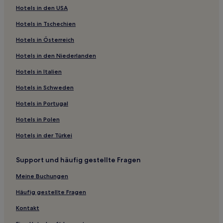
Hotels in den USA
Hotels nahe Gallery An Talla Dearg
Hotels in Tschechien
Arnisdale Hotels
Hotels in Österreich
Hotels nahe Tralee Beach
Hotels in den Niederlanden
Ardchattan Hotels
Hotels nahe Steall Falls
Hotels in Italien
Hotels nahe Buachaille Etive Mòr
Hotels in Schweden
Corrour Hotels
Hotels in Portugal
Lerags Hotels
Hotels in Polen
Hotels nahe Ganavan Sands
Hotels in der Türkei
Clunes Hotels
Support und häufig gestellte Fragen
Balmacara Hotels
Fort Augustus Hotels
Meine Buchungen
Corpach Hotels
Häufig gestellte Fragen
Strontian Hotels
Kontakt
Hotels nahe Bahnhof Rannoch