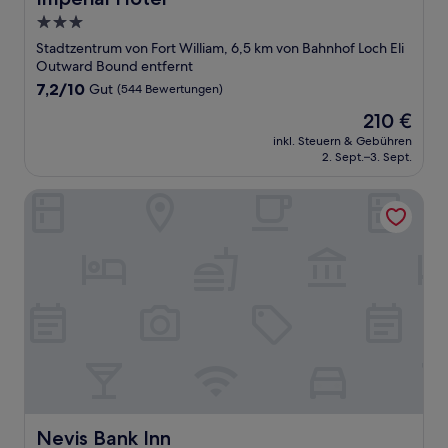
3.0-
Sterne-
Stadtzentrum von Fort William, 6,5 km von Bahnhof Loch Eli
Unterkunft
Outward Bound entfernt
7.2
7,2/10
Gut
(544 Bewertungen)
von
Der
210 €
10,
Preis
Gut,
inkl. Steuern & Gebühren
beträgt
2. Sept.–3. Sept.
(544
210 €
Bewertungen)
Nevis Bank Inn
Nevis Bank Inn
Nevis Bank Inn