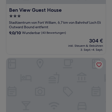
Ben View Guest House
Ben View Guest House
3.0-
Sterne-
Stadtzentrum von Fort William, 6,7 km von Bahnhof Loch Eli
Unterkunft
Outward Bound entfernt
9.0
9,0/10
Wunderbar
(43 Bewertungen)
von
Der
304 €
10,
Preis
Wunderbar,
inkl. Steuern & Gebühren
beträgt
3. Sept.–4. Sept.
(43
304 €
Bewertungen)
Alexandra Hotel