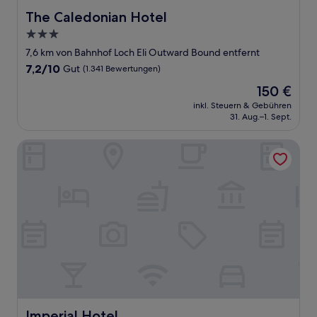
The Caledonian Hotel
The Caledonian Hotel
3.0-
Sterne-
7,6 km von Bahnhof Loch Eli Outward Bound entfernt
Unterkunft
7.2
7,2/10
Gut
(1.341 Bewertungen)
von
Der
150 €
10,
Preis
Gut,
inkl. Steuern & Gebühren
beträgt
31. Aug.–1. Sept.
(1.341
150 €
Bewertungen)
Imperial Hotel
Imperial Hotel
Imperial Hotel