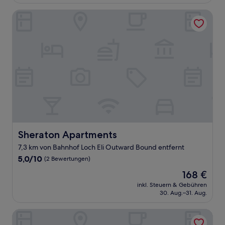
189 €
Sheraton Apartments
Sheraton Apartments
Sheraton Apartments
7,3 km von Bahnhof Loch Eli Outward Bound entfernt
5.0
5,0/10
(2 Bewertungen)
von
Der
168 €
10,
Preis
(2
inkl. Steuern & Gebühren
beträgt
30. Aug.–31. Aug.
Bewertungen)
168 €
The Glebe