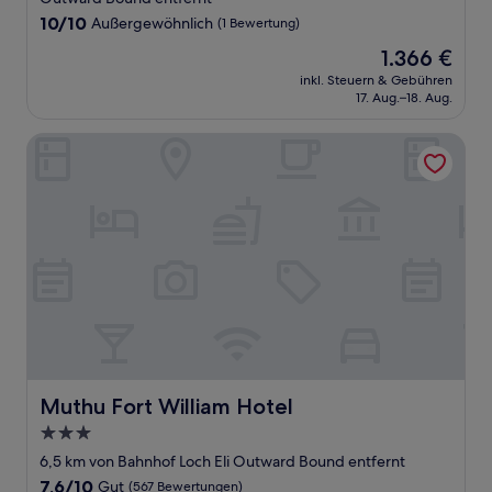
10.0
10/10
Außergewöhnlich
(1 Bewertung)
von
Der
1.366 €
10,
Preis
Außergewöhnlich,
inkl. Steuern & Gebühren
beträgt
17. Aug.–18. Aug.
(1
1.366 €
Bewertung)
Muthu Fort William Hotel
Muthu Fort William Hotel
Muthu Fort William Hotel
3.0-
Sterne-
6,5 km von Bahnhof Loch Eli Outward Bound entfernt
Unterkunft
7.6
7,6/10
Gut
(567 Bewertungen)