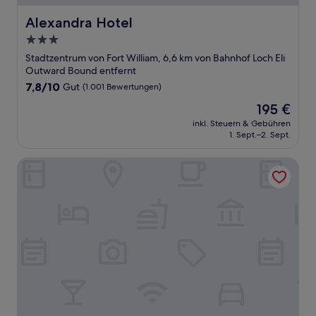
Alexandra Hotel
Alexandra Hotel
3.0-
Sterne-
Stadtzentrum von Fort William, 6,6 km von Bahnhof Loch Eli
Unterkunft
Outward Bound entfernt
7.8
7,8/10
Gut
(1.001 Bewertungen)
von
Der
195 €
10,
Preis
Gut,
inkl. Steuern & Gebühren
beträgt
1. Sept.–2. Sept.
(1.001
195 €
Bewertungen)
The Caledonian Hotel