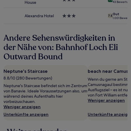
Es
House
43 Bewertun
Sterne-
können
Unterkunft
zusätzliche
Gut
Bedingungen
Alexandra Hotel
3.0-
7.8
1.001 Bewert
gelten.
Sterne-
Unterkunft
Andere Sehenswürdigkeiten in
der Nähe von: Bahnhof Loch Eli
Outward Bound
Neptune's Staircase
beach near Camusn
8.8/10 (280 Bewertungen)
Wenn du gerne am Stran
Camusnagaul bestimmt 
Neptune's Staircase befindet sich im Zentrum
Ausflugsziel – es ist n
von Banavie. Ideale Voraussetzungen also, um
von Fort William entfern
während deines Aufenthalts hier
Weniger anzeigen
vorbeizuschauen.
Weniger anzeigen
Unterkünfte anzeigen
Unterkünfte anzeige