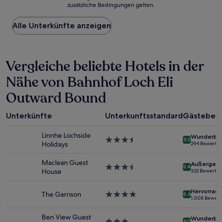
zusätzliche Bedingungen gelten.
niedrigste
Preis
Alle Unterkünfte anzeigen
pro
Nacht,
der
in
Vergleiche beliebte Hotels in der
den
letzten
Nähe von Bahnhof Loch Eli
24 Stunden
für
Outward Bound
einen
Aufenthalt
mit
Unterkünfte
Unterkunftsstandard
Gästebew
1 Übernachtung
von
Linnhe Lochside
Wunderba
3.5-
9.2
2 Erwachsenen
Holidays
294 Bewertu
Sterne-
gefunden
Unterkunft
wurde.
Maclean Guest
Außergewö
3.5-
9.4
Preise
House
322 Bewertu
Sterne-
und
Unterkunft
Verfügbarkeiten
Hervorrag
The Garrison
4.0-
können
8.6
1.008 Bewer
Sterne-
sich
Unterkunft
ändern.
Ben View Guest
Wunderba
3.0-
9.0