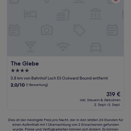
The Glebe
The Glebe
4.0-
Sterne-
3,8 km von Bahnhof Loch Eli Outward Bound entfernt
Unterkunft
2.0
2,0/10
(1 Bewertung)
von
Der
319 €
10,
Preis
(1
inkl. Steuern & Gebühren
beträgt
2. Sept.–3. Sept.
Bewertung)
319 €
Dies
Dies ist der niedrigste Preis pro Nacht, der in den letzten 24 Stunden für
einen Aufenthalt mit 1 Übernachtung von 2 Erwachsenen gefunden
ist
wurde. Preise und Verfügbarkeiten können sich ändern. Es können
der