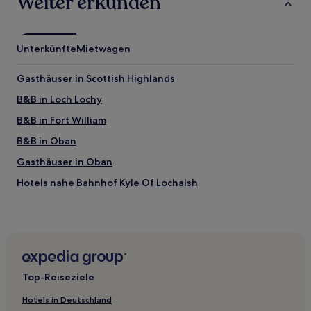
Weiter erkunden
Unterkünfte
Mietwagen
Gasthäuser in Scottish Highlands
B&B in Loch Lochy
B&B in Fort William
B&B in Oban
Gasthäuser in Oban
Hotels nahe Bahnhof Kyle Of Lochalsh
Knipoch Hotels
Dornie Hotels
Breakish: Hotels
Arisaig Hotels
Top-Reiseziele
Inverinate Hotels
Hotels in Deutschland
Hotels nahe Glencoe Mountain Resort