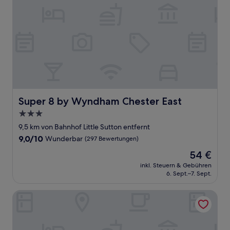
Super 8 by Wyndham Chester East
Super 8 by Wyndham Chester East
3.0-
Sterne-
9,5 km von Bahnhof Little Sutton entfernt
Unterkunft
9.0
9,0/10
Wunderbar
(297 Bewertungen)
von
Der
54 €
10,
Preis
Wunderbar,
inkl. Steuern & Gebühren
beträgt
6. Sept.–7. Sept.
(297
54 €
Bewertungen)
Brook Mollington Banastre Hotel and Spa