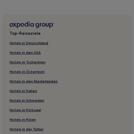
Hotels nahe Walker Art Gallery
Hotels nahe Liverpool Town Hall
Liverpool Hotels
Great Barrow Hotels
Top-Reiseziele
Hotels nahe Walton Hall Park
Hotels in Deutschland
Cheshire West and Chester: Hotels
Hotels in den USA
Hotels nahe Royal Court Theatre
Hotels in Tschechien
Hotels nahe Hope Street Quarter
Hotels in Österreich
Hotels nahe Bahnhof Halewood
Hotels in den Niederlanden
Hotels nahe Wavertree Botanic Gardens
Hotels nahe Liverpool Central Library
Hotels in Italien
Parkgate Hotels
Hotels in Schweden
Halewood: Hotels
Hotels in Portugal
Hotels nahe Manley Mere
Hotels in Polen
Hotels nahe Coronation Gardens
Hotels in der Türkei