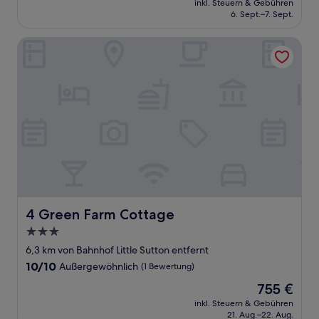
Sehr
inkl. Steuern & Gebühren
beträgt
6. Sept.–7. Sept.
gut,
81 €
(1.005
Bewertungen)
4 Green Farm Cottage
4 Green Farm Cottage
4 Green Farm Cottage
3.0-
Sterne-
6,3 km von Bahnhof Little Sutton entfernt
Unterkunft
10.0
10/10
Außergewöhnlich
(1 Bewertung)
von
Der
755 €
10,
Preis
Außergewöhnlich,
inkl. Steuern & Gebühren
beträgt
21. Aug.–22. Aug.
(1