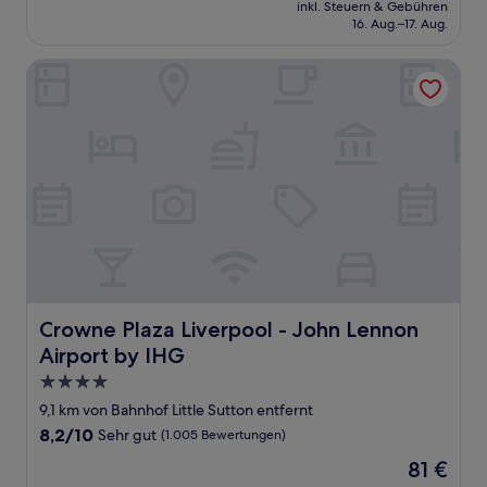
Preis
Sehr
inkl. Steuern & Gebühren
beträgt
16. Aug.–17. Aug.
gut,
63 €
(476
Bewertungen)
Crowne Plaza Liverpool - John Lennon Airport by IHG
Crowne Plaza Liverpool - John Lennon Airport by IHG
Crowne Plaza Liverpool - John Lennon
Airport by IHG
4.0-
Sterne-
9,1 km von Bahnhof Little Sutton entfernt
Unterkunft
8.2
8,2/10
Sehr gut
(1.005 Bewertungen)
von
Der
81 €
10,
Preis