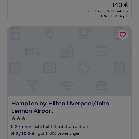
von
Der
140 €
10,
Preis
Hervorragend,
inkl. Steuern & Gebühren
beträgt
1. Sept.–2. Sept.
(609
140 €
Bewertungen)
Hampton by Hilton Liverpool/John Lennon Airport
Hampton by Hilton Liverpool/John Lennon Airport
Hampton by Hilton Liverpool/John
Lennon Airport
3.0-
Sterne-
8,2 km von Bahnhof Little Sutton entfernt
Unterkunft
8.2
8,2/10
Sehr gut
(1.006 Bewertungen)
von