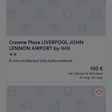
Crowne Plaza LIVERPOOL JOHN LENNON AIRPORT by I
Crowne Plaza LIVERPOOL JOHN
LENNON AIRPORT by IHG
2.0-
Sterne-
8,1 km von Bahnhof Little Sutton entfernt
Unterkunft
Der
100 €
Preis
inkl. Steuern & Gebühren
beträgt
21. Aug.–22. Aug.
100 €
Bridge Inn Hotel by Greene King Inns