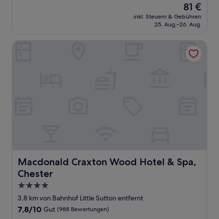
Der
81 €
10,
Preis
Sehr
inkl. Steuern & Gebühren
beträgt
25. Aug.–26. Aug.
gut,
81 €
(1.006
Bewertungen)
Macdonald Craxton Wood Hotel & Spa, Chester
Macdonald Craxton Wood Hotel & Spa, Chester
Macdonald Craxton Wood Hotel & Spa,
Chester
4.0-
Sterne-
3,8 km von Bahnhof Little Sutton entfernt
Unterkunft
7.8
7,8/10
Gut
(988 Bewertungen)
von