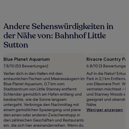
der
in
den
letzten
Andere Sehenswürdigkeiten in
24 Stunden
für
der Nähe von: Bahnhof Little
einen
Aufenthalt
Sutton
mit
1 Übernachtung
von
Blue Planet Aquarium
Rivacre Country Pa
2 Erwachsenen
7.8/10 (53 Bewertungen)
6.8/10 (3 Bewertungen
gefunden
wurde.
Verlier dich in den Hallen mit den
Auf in die Natur! Erkun
Preise
erstaunlichen Fischen und Meeressäugern im
Park in 2,1 km Entfern
und
Blue Planet Aquarium, 0,7 km vom
von Ellesmere Port. Wen
Verfügbarkeiten
Stadtzentrum von Little Stanney entfernt.
vertreten möchtest – N
können
Schlender gemütlich am Hafen entlang und
und Stanney Woods sin
sich
beobachte, wie die Sonne langsam
geeignet und obendrein
ändern.
untergeht. Verbringe den Nachmittag mit
Nähe.
Es
einem gemütlichen Spaziergang und plane
Weniger anzeigen
können
den einen oder anderen Zwischenstopp in
zusätzliche
den zahlreichen Geschäften und Restaurants
Bedingungen
ein, die sich hier aneinanderreihen. Wenn du
gelten.