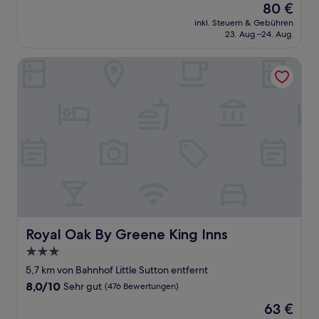
Der
80 €
10,
Preis
Gut,
inkl. Steuern & Gebühren
beträgt
23. Aug.–24. Aug.
(988
80 €
Bewertungen)
Royal Oak By Greene King Inns
Royal Oak By Greene King Inns
Royal Oak By Greene King Inns
3.0-
Sterne-
5,7 km von Bahnhof Little Sutton entfernt
Unterkunft
8.0
8,0/10
Sehr gut
(476 Bewertungen)
von
Der
63 €
10,