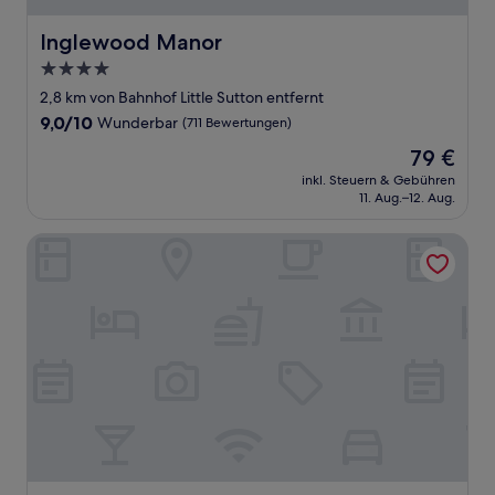
Inglewood Manor
Inglewood Manor
4.0-
Sterne-
2,8 km von Bahnhof Little Sutton entfernt
Unterkunft
9.0
9,0/10
Wunderbar
(711 Bewertungen)
von
Der
79 €
10,
Preis
Wunderbar,
inkl. Steuern & Gebühren
beträgt
11. Aug.–12. Aug.
(711
79 €
Bewertungen)
Cheshire Yeoman Station Hotel