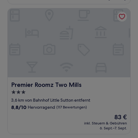
755 €
Bewertung)
Premier Roomz Two Mills
Premier Roomz Two Mills
Premier Roomz Two Mills
3.0-
Sterne-
3,6 km von Bahnhof Little Sutton entfernt
Unterkunft
8.8
8,8/10
Hervorragend
(117 Bewertungen)
von
Der
83 €
10,
Preis
Hervorragend,
inkl. Steuern & Gebühren
beträgt
6. Sept.–7. Sept.
(117
83 €
Bewertungen)