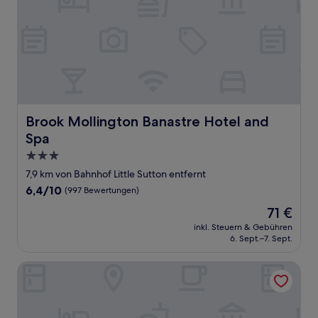
Brook Mollington Banastre Hotel and Spa
Brook Mollington Banastre Hotel and
Spa
3.0-
Sterne-
7,9 km von Bahnhof Little Sutton entfernt
Unterkunft
6.4
6,4/10
(997 Bewertungen)
von
Der
71 €
10,
Preis
(997
inkl. Steuern & Gebühren
beträgt
6. Sept.–7. Sept.
Bewertungen)
71 €
Crowne Plaza LIVERPOOL JOHN LENNON AIRPORT by IHG