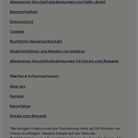
Allgemeine Geschäftsbedingungen von FeWo-direkt
Gasthäuser in Manchester
B&B in Saint Annes on the Sea
Barrierefreiheit
Ferienwohnungen in Chester
Datenschutz
B&B in Chester
Cookies
Cottages in West Kirby Beach
Rechtliche Hinweise/Kontakt
Gasthäuser in West Kirby Beach
Inhaltsrichtlinien und Melden von Inhalten
Gasthöfe in West Kirby Beach
Allgemeine Geschäftsbedingungen für Hotels.com Rewards
B&B in Lytham St. Anne's
Weitere Informationen
Gasthäuser in North West England
B&B in Formby Beach
Über uns
B&B in Blackpool
Karriere
Gasthäuser in Preston
Reiseführer
B&B in Crosby Beach
Hotels.com Rewards
Gasthäuser in Crosby Beach
*Bei einigen Hotels muss die Stornierung mehr als 24 Stunden vor
Hostels in Crosby Beach
Check-in erfolgen. Weitere Details auf der Website.