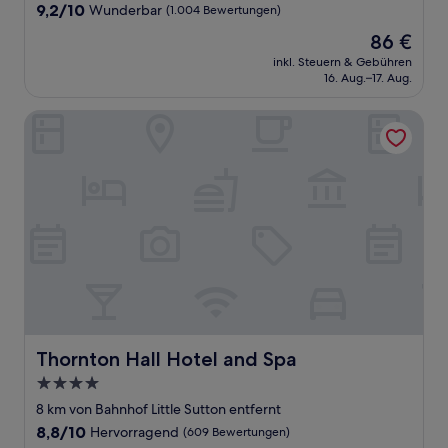
Unterkunft
9.2
9,2/10
Wunderbar
(1.004 Bewertungen)
von
Der
86 €
10,
Preis
Wunderbar,
inkl. Steuern & Gebühren
beträgt
16. Aug.–17. Aug.
(1.004
86 €
Bewertungen)
Thornton Hall Hotel and Spa
Thornton Hall Hotel and Spa
Thornton Hall Hotel and Spa
4.0-
Sterne-
8 km von Bahnhof Little Sutton entfernt
Unterkunft
8.8
8,8/10
Hervorragend
(609 Bewertungen)