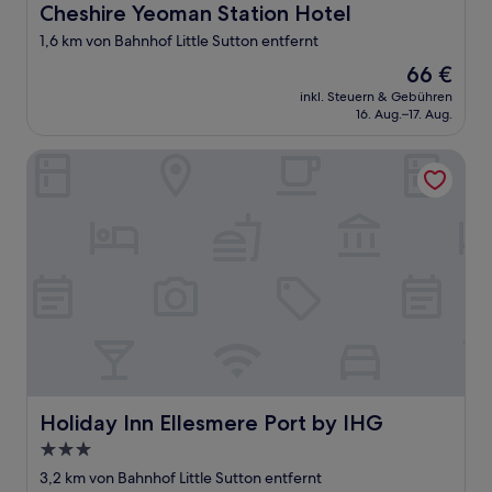
Cheshire Yeoman Station Hotel
Cheshire Yeoman Station Hotel
1,6 km von Bahnhof Little Sutton entfernt
Der
66 €
Preis
inkl. Steuern & Gebühren
beträgt
16. Aug.–17. Aug.
66 €
Holiday Inn Ellesmere Port by IHG
Holiday Inn Ellesmere Port by IHG
Holiday Inn Ellesmere Port by IHG
3.0-
Sterne-
3,2 km von Bahnhof Little Sutton entfernt