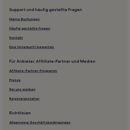
Hotels nahe Bahnhof West Kirby
Support und häufig gestellte Fragen
Hotels nahe Port Sunlight Museum
Frodsham Hotels
Meine Buchungen
Whiston: Hotels
Häufig gestellte Fragen
New Ferry: Hotels
Kontakt
Greasby: Hotels
Eine Unterkunft bewerten
Hale Village: Hotels
Für Anbieter, Affliliate-Partner und Medien
Hotels nahe M&S Bank Arena
Affiliate-Partner-Programm
West Kirby: Hotels
Hotels nahe Cunard Building
Presse
Bootle Hotels
Bei uns werben
Hotels nahe Skate Academy
Reiseveranstalter
Hotels nahe St. George's Hall
Richtlinien
Hotels nahe West Kirby Museum
Allgemeine Geschäftsbedingungen
Gasthöfe in Manchester