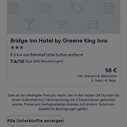
Bridge Inn Hotel by Greene King Inns
Bridge Inn Hotel by Greene King Inns
3.0-
Sterne-
8,2 km von Bahnhof Little Sutton entfernt
Unterkunft
7.6
7,6/10
Gut
(256 Bewertungen)
von
Der
58 €
10,
Preis
Gut,
inkl. Steuern & Gebühren
beträgt
3. Sept.–4. Sept.
(256
58 €
Bewertungen)
Dies
Dies ist der niedrigste Preis pro Nacht, der in den letzten 24 Stunden für
einen Aufenthalt mit 1 Übernachtung von 2 Erwachsenen gefunden
ist
wurde. Preise und Verfügbarkeiten können sich ändern. Es können
der
zusätzliche Bedingungen gelten.
niedrigste
Preis
Alle Unterkünfte anzeigen
pro
Nacht,