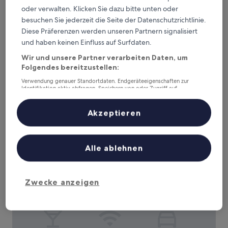
oder verwalten. Klicken Sie dazu bitte unten oder
besuchen Sie jederzeit die Seite der Datenschutzrichtlinie.
Woodcote Hotel
Woodcote Hotel
Diese Präferenzen werden unseren Partnern signalisiert
und haben keinen Einfluss auf Surfdaten.
3.5-
Sterne-
Wir und unsere Partner verarbeiten Daten, um
1,9 km von Bahnhof Little Sutton entfernt
Unterkunft
Folgendes bereitzustellen:
9.2
9,2/10
Wunderbar
(308 Bewertungen)
von
Verwendung genauer Standortdaten. Endgeräteeigenschaften zur
Der
93 €
10,
Identifikation aktiv abfragen. Speichern von oder Zugriff auf
Preis
Wunderbar,
Informationen auf einem Endgerät. Personalisierte Werbung und
inkl. Steuern & Gebühren
beträgt
Inhalte, Messung von Werbeleistung und der Performance von Inhalten,
11. Aug.–12. Aug.
(308
Zielgruppenforschung sowie Entwicklung und Verbesserung von
93 €
Akzeptieren
Bewertungen)
Angeboten.
Inglewood Manor
Liste der Partner (Lieferanten)
Alle ablehnen
Zwecke anzeigen