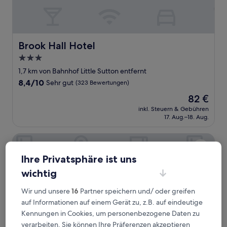
Brook Hall Hotel
Brook Hall Hotel
3.0-
Sterne-
1,7 km von Bahnhof Little Sutton entfernt
Unterkunft
8.4
8,4/10
Sehr gut
(323 Bewertungen)
von
Der
82 €
10,
Preis
Sehr
inkl. Steuern & Gebühren
beträgt
17. Aug.–18. Aug.
gut,
82 €
(323
Bewertungen)
Woodcote Hotel
Ihre Privatsphäre ist uns
wichtig
Wir und unsere
16
Partner speichern und/ oder greifen
auf Informationen auf einem Gerät zu, z.B. auf eindeutige
Kennungen in Cookies, um personenbezogene Daten zu
verarbeiten. Sie können Ihre Präferenzen akzeptieren