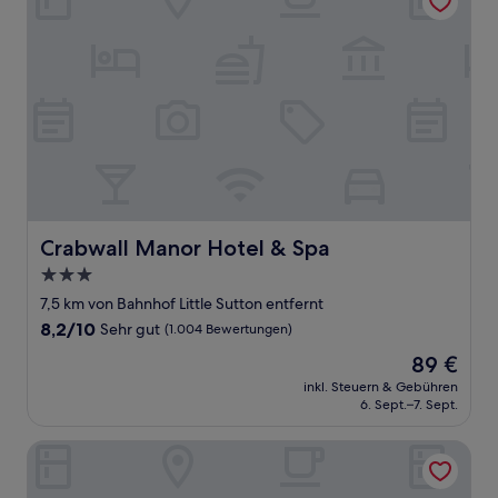
Crabwall Manor Hotel & Spa
Crabwall Manor Hotel & Spa
3.0-
Sterne-
7,5 km von Bahnhof Little Sutton entfernt
Unterkunft
8.2
8,2/10
Sehr gut
(1.004 Bewertungen)
von
Der
89 €
10,
Preis
Sehr
inkl. Steuern & Gebühren
beträgt
6. Sept.–7. Sept.
gut,
89 €
(1.004
Bewertungen)
Super 8 by Wyndham Chester East