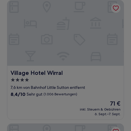
Village Hotel Wirral
Village Hotel Wirral
Village Hotel Wirral
4.0-
Sterne-
7,6 km von Bahnhof Little Sutton entfernt
Unterkunft
8.4
8,4/10
Sehr gut
(1.006 Bewertungen)
von
Der
71 €
10,
Preis
Sehr
inkl. Steuern & Gebühren
beträgt
6. Sept.–7. Sept.
gut,
71 €
(1.006
Bewertungen)
Crabwall Manor Hotel & Spa