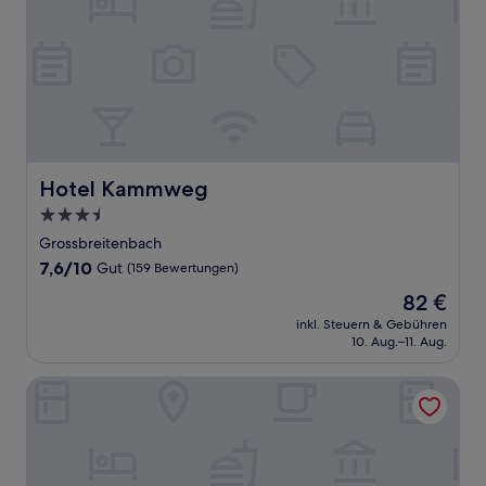
Hotel Kammweg
Hotel Kammweg
3.5-
Sterne-
Grossbreitenbach
Unterkunft
7.6
7,6/10
Gut
(159 Bewertungen)
von
Der
82 €
10,
Preis
Gut,
inkl. Steuern & Gebühren
beträgt
10. Aug.–11. Aug.
(159
82 €
Bewertungen)
Boutique Hotel Am Bahndamm