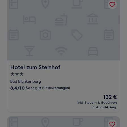
Hotel zum Steinhof
Hotel zum Steinhof
3.0-
Sterne-
Bad Blankenburg
Unterkunft
8.4
8,4/10
Sehr gut
(27 Bewertungen)
von
Der
132 €
10,
Preis
Sehr
inkl. Steuern & Gebühren
beträgt
13. Aug.–14. Aug.
gut,
132 €
(27
Bewertungen)
Hotel Schieferhof - GlasLUST