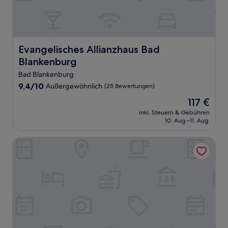
Evangelisches Allianzhaus Bad Blankenburg
Evangelisches Allianzhaus Bad
Blankenburg
Bad Blankenburg
9.4
9,4/10
Außergewöhnlich
(25 Bewertungen)
von
Der
117 €
10,
Preis
Außergewöhnlich,
inkl. Steuern & Gebühren
beträgt
10. Aug.–11. Aug.
(25
117 €
Bewertungen)
Pension zur Bergbahn