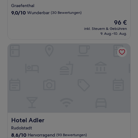
Sterne-
Graefenthal
Unterkunft
9.0
9,0/10
Wunderbar
(30 Bewertungen)
von
Der
96 €
10,
Preis
Wunderbar,
inkl. Steuern & Gebühren
beträgt
9. Aug.–10. Aug.
(30
96 €
Bewertungen)
Hotel Adler
Hotel Adler
Hotel Adler
Rudolstadt
8.6
8,6/10
Hervorragend
(93 Bewertungen)