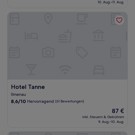
beträgt
10. Aug.–11. Aug.
(6
149 €
Bewertungen)
Hotel Tanne
Hotel Tanne
Hotel Tanne
Ilmenau
8.6
8,6/10
Hervorragend
(61 Bewertungen)
von
Der
87 €
10,
Preis
Hervorragend,
inkl. Steuern & Gebühren
beträgt
9. Aug.–10. Aug.
(61
87 €
Bewertungen)
Hotel zum Steinhof