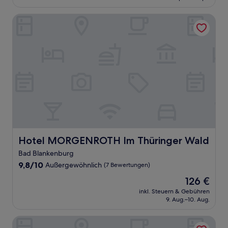
76 €
Bewertungen)
Hotel MORGENROTH Im Thüringer Wald
Hotel MORGENROTH Im Thüringer Wald
Hotel MORGENROTH Im Thüringer Wald
Bad Blankenburg
9.8
9,8/10
Außergewöhnlich
(7 Bewertungen)
von
Der
126 €
10,
Preis
Außergewöhnlich,
inkl. Steuern & Gebühren
beträgt
9. Aug.–10. Aug.
(7
126 €
Bewertungen)
Landgasthof Kemter