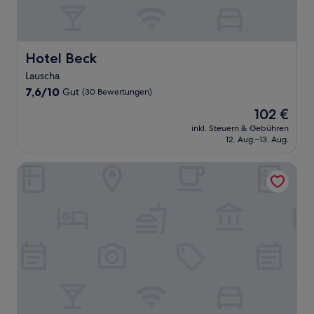
Hotel Beck
Hotel Beck
Lauscha
7.6
7,6/10
Gut
(30 Bewertungen)
von
Der
102 €
10,
Preis
Gut,
inkl. Steuern & Gebühren
beträgt
12. Aug.–13. Aug.
(30
102 €
Bewertungen)
Hotel Ilmenauer Hof