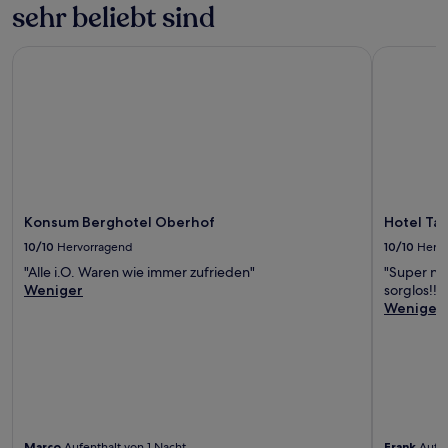
sehr beliebt sind
Konsum Berghotel Oberhof
Hotel Tan
Konsum Berghotel Oberhof
Hotel Ta
10/10
Hervorragend
10/10
Herv
"Alle i.O. Waren wie immer zufrieden"
"Super net
Weniger
sorglos!!
Weniger
Marco
Aufenthalt von 1 Nacht
Frank
Aufen