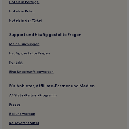
Hotels nahe Bahnhof München
Hotels in Portugal
Hotels nahe Bahnhof Plaue
Hotels in Polen
Schwarza Hotels
Hotels in der Türkei
Wolfsberg Hotels
Support und häufig gestellte Fragen
Meuselbach Hotels
Altstadt Erfurt: Hotels
Meine Buchungen
Lichtenhain Hotels
Häufig gestellte Fragen
Stedten Hotels
Kontakt
Hotels nahe Bahnhof Manebach
Eine Unterkunft bewerten
Hotels nahe Bahnhof Neuhaus-Igelshieb
Für Anbieter, Affliliate-Partner und Medien
Landkreis Saalfeld-Rudolstadt: Hotels
Affiliate-Partner-Programm
Pensionen in Eisenach
Gasthäuser in Erfurt
Presse
Haustierfreundliche in Neuhaus am Rennweg
Bei uns werben
Hotels mit Parkplatz in Neuhaus am Rennweg
Reiseveranstalter