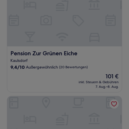
Pension Zur Grünen Eiche
Pension Zur Grünen Eiche
Kaulsdorf
9.4
9,4/10
Außergewöhnlich
(20 Bewertungen)
von
Der
101 €
10,
Preis
Außergewöhnlich,
inkl. Steuern & Gebühren
beträgt
7. Aug.–8. Aug.
(20
101 €
Bewertungen)
Haus des Volkes - Das Bauhaushotel