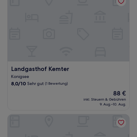
Landgasthof Kemter
Landgasthof Kemter
Konigsee
8.0
8,0/10
Sehr gut
(1 Bewertung)
von
Der
88 €
10,
Preis
Sehr
inkl. Steuern & Gebühren
beträgt
9. Aug.–10. Aug.
gut,
88 €
(1
Bewertung)
Hotel Kammweg