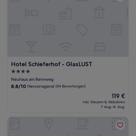
Hotel Schieferhof - GlasLUST
Hotel Schieferhof - GlasLUST
4.0-
Sterne-
Neuhaus am Rennweg
Unterkunft
8.8
8,8/10
Hervorragend
(54 Bewertungen)
von
Der
119 €
10,
Preis
Hervorragend,
inkl. Steuern & Gebühren
beträgt
7. Aug.–8. Aug.
(54
119 €
Bewertungen)
Pension Zur Grünen Eiche