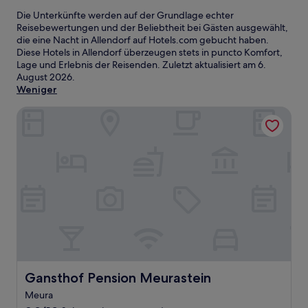
Die Unterkünfte werden auf der Grundlage echter
Reisebewertungen und der Beliebtheit bei Gästen ausgewählt,
die eine Nacht in Allendorf auf Hotels.com gebucht haben.
Diese Hotels in Allendorf überzeugen stets in puncto Komfort,
Lage und Erlebnis der Reisenden. Zuletzt aktualisiert am
6.
August 2026
.
Weniger
Gansthof Pension Meurastein
Gansthof Pension Meurastein
Gansthof Pension Meurastein
Meura