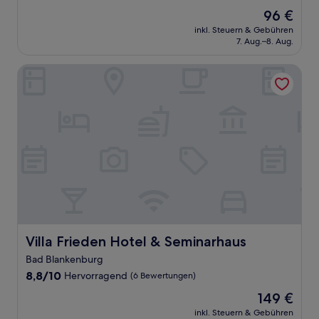
von
Der
96 €
10,
Preis
Hervorragend,
inkl. Steuern & Gebühren
beträgt
7. Aug.–8. Aug.
(93
96 €
Bewertungen)
Villa Frieden Hotel & Seminarhaus
Villa Frieden Hotel & Seminarhaus
Villa Frieden Hotel & Seminarhaus
Bad Blankenburg
8.8
8,8/10
Hervorragend
(6 Bewertungen)
von
Der
149 €
10,
Preis
Hervorragend,
inkl. Steuern & Gebühren