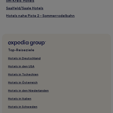
Ilm-Kreis: Hotels
Saalfeld/Saale Hotels
Hotels nahe Piste 2 – Sommerrodelbahn
Hotels nahe Bahnhof Rudolstadt Schwarza
Hotels nahe Bahnhof Unterloquitz
Neuhaus am Rennweg Hotels
Hotels nahe Bahnhof Ilmenau Bad
Top-Reiseziele
Hotels nahe Bahnhof Stützerbach
Hotels in Deutschland
Ilmenau Hotels
Hotels in den USA
Arnstadt Hotels
Hotels in Tschechien
Uhlstädt Hotels
Hotels in Österreich
Dröbischau Hotels
Hotels in den Niederlanden
Rittersdorf Hotels
Kaulsdorf Hotels
Hotels in Italien
Hotels nahe Bahnhof Ilmenau-Roda
Hotels in Schweden