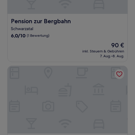
Pension zur Bergbahn
Pension zur Bergbahn
Schwarzatal
6.0
6,0/10
(1 Bewertung)
von
Der
90 €
10,
Preis
(1
inkl. Steuern & Gebühren
beträgt
7. Aug.–8. Aug.
Bewertung)
90 €
Schlosshotel Eyba