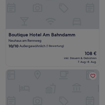
Boutique Hotel Am Bahndamm
Boutique Hotel Am Bahndamm
Neuhaus am Rennweg
10.0
10/10
Außergewöhnlich
(1 Bewertung)
von
Der
108 €
10,
Preis
Außergewöhnlich,
inkl. Steuern & Gebühren
beträgt
7. Aug.–8. Aug.
(1
108 €
Bewertung)
Evangelisches Allianzhaus Bad Blankenburg