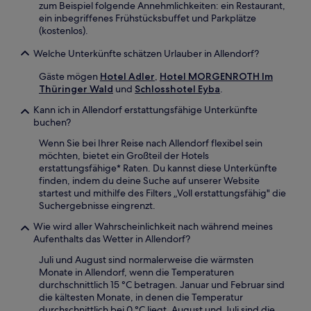
zum Beispiel folgende Annehmlichkeiten: ein Restaurant,
ein inbegriffenes Frühstücksbuffet und Parkplätze
(kostenlos).
Welche Unterkünfte schätzen Urlauber in Allendorf?
Gäste mögen
Hotel Adler
,
Hotel MORGENROTH Im
Thüringer Wald
und
Schlosshotel Eyba
.
Kann ich in Allendorf erstattungsfähige Unterkünfte
buchen?
Wenn Sie bei Ihrer Reise nach Allendorf flexibel sein
möchten, bietet ein Großteil der Hotels
erstattungsfähige* Raten. Du kannst diese Unterkünfte
finden, indem du deine Suche auf unserer Website
startest und mithilfe des Filters „Voll erstattungsfähig" die
Suchergebnisse eingrenzt.
Wie wird aller Wahrscheinlichkeit nach während meines
Aufenthalts das Wetter in Allendorf?
Juli und August sind normalerweise die wärmsten
Monate in Allendorf, wenn die Temperaturen
durchschnittlich 15 °C betragen. Januar und Februar sind
die kältesten Monate, in denen die Temperatur
durchschnittlich bei 0 °C liegt. August und Juli sind die