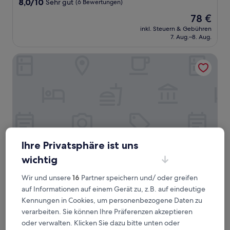
8.0
8,0/10
Sehr gut
(6 Bewertungen)
von
Der
78 €
10,
Preis
Sehr
inkl. Steuern & Gebühren
beträgt
7. Aug.–8. Aug.
gut,
78 €
(6
Bewertungen)
Ferienhof Domäne Groschwitz
Ihre Privatsphäre ist uns
wichtig
Wir und unsere
16
Partner speichern und/ oder greifen
Ferienhof Domäne Groschwitz
Ferienhof Domäne Groschwitz
auf Informationen auf einem Gerät zu, z.B. auf eindeutige
Rudolstadt
Kennungen in Cookies, um personenbezogene Daten zu
8.0
8,0/10
Sehr gut
(6 Bewertungen)
verarbeiten. Sie können Ihre Präferenzen akzeptieren
von
Der
77 €
oder verwalten. Klicken Sie dazu bitte unten oder
10,
Preis