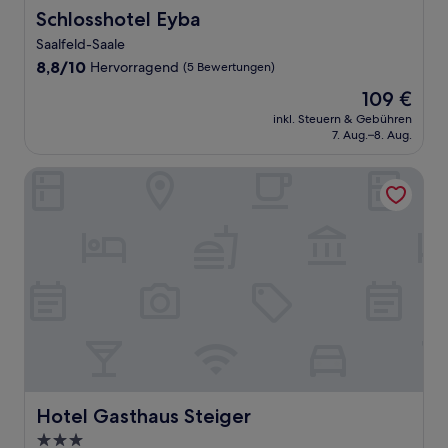
Schlosshotel Eyba
Schlosshotel Eyba
Saalfeld-Saale
8.8
8,8/10
Hervorragend
(5 Bewertungen)
von
Der
109 €
10,
Preis
Hervorragend,
inkl. Steuern & Gebühren
beträgt
7. Aug.–8. Aug.
(5
109 €
Bewertungen)
Hotel Gasthaus Steiger
Hotel Gasthaus Steiger
Hotel Gasthaus Steiger
3.0-