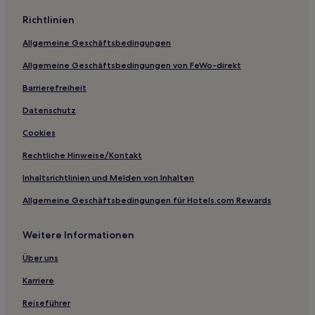
Hotels mit Parkplatz in Fahner Höhe
Richtlinien
Luxus nahe Altenstein
Allgemeine Geschäftsbedingungen
Familien nahe Altenstein
Allgemeine Geschäftsbedingungen von FeWo-direkt
Hotels mit inbegriffenem Frühstück nahe Altenstein
Haustierfreundliche nahe Altenstein
Barrierefreiheit
Familien in Oberhof
Datenschutz
Haustierfreundliche in Suhl
Cookies
Hotels mit inbegriffenem Frühstück in Gotha
Rechtliche Hinweise/Kontakt
Haustierfreundliche in Meiningen
Inhaltsrichtlinien und Melden von Inhalten
Hotels mit Parkplatz in Eisfeld
Allgemeine Geschäftsbedingungen für Hotels.com Rewards
Familien in Eisenach
Weitere Informationen
Haustierfreundliche in Masserberg
Haustierfreundliche in Oberes Geratal
Über uns
Hotels mit Küchenzeile in Thüringen
Karriere
Hotels mit WLAN in Thüringen
Reiseführer