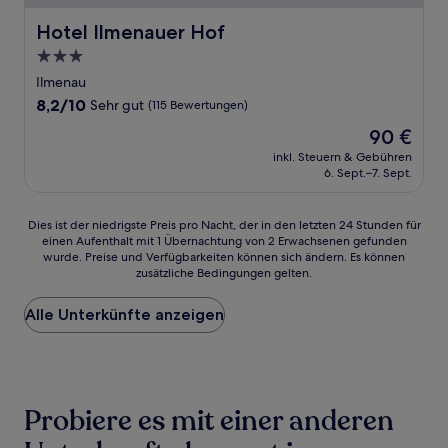
Hotel Ilmenauer Hof
Hotel Ilmenauer Hof
3.0-
Sterne-
Ilmenau
Unterkunft
8.2
8,2/10
Sehr gut
(115 Bewertungen)
von
Der
90 €
10,
Preis
Sehr
inkl. Steuern & Gebühren
beträgt
6. Sept.–7. Sept.
gut,
90 €
(115
Bewertungen)
Dies
Dies ist der niedrigste Preis pro Nacht, der in den letzten 24 Stunden für
einen Aufenthalt mit 1 Übernachtung von 2 Erwachsenen gefunden
ist
wurde. Preise und Verfügbarkeiten können sich ändern. Es können
der
zusätzliche Bedingungen gelten.
niedrigste
Preis
Alle Unterkünfte anzeigen
pro
Nacht,
der
in
den
letzten
Probiere es mit einer anderen
24 Stunden
für