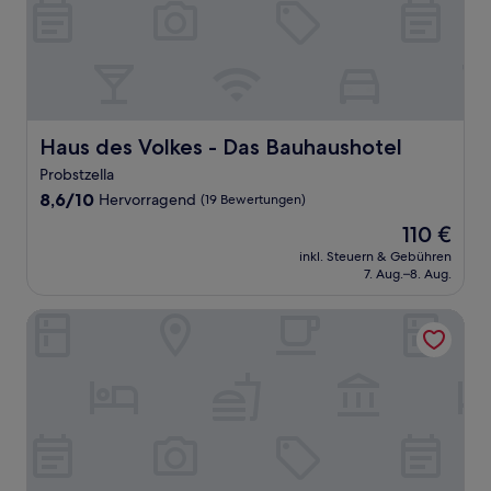
Haus des Volkes - Das Bauhaushotel
Haus des Volkes - Das Bauhaushotel
Probstzella
8.6
8,6/10
Hervorragend
(19 Bewertungen)
von
Der
110 €
10,
Preis
Hervorragend,
inkl. Steuern & Gebühren
beträgt
7. Aug.–8. Aug.
(19
110 €
Bewertungen)
Hotel Beck