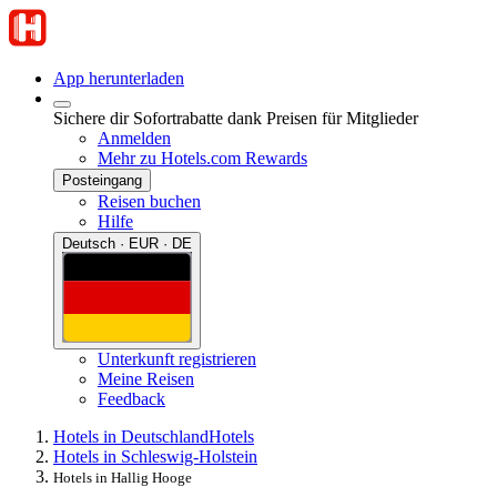
App herunterladen
Sichere dir Sofortrabatte dank Preisen für Mitglieder
Anmelden
Mehr zu Hotels.com Rewards
Posteingang
Reisen buchen
Hilfe
Deutsch · EUR · DE
Unterkunft registrieren
Meine Reisen
Feedback
Hotels in Deutschland
Hotels
Hotels in Schleswig-Holstein
Hotels in Hallig Hooge