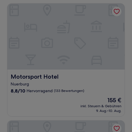
Motorsport Hotel
Motorsport Hotel
Motorsport Hotel
Nuerburg
8.8
8,8/10
Hervorragend
(133 Bewertungen)
von
Der
155 €
10,
Preis
Hervorragend,
inkl. Steuern & Gebühren
beträgt
9. Aug.–10. Aug.
(133
155 €
Bewertungen)
Nürburgring Ferienpark