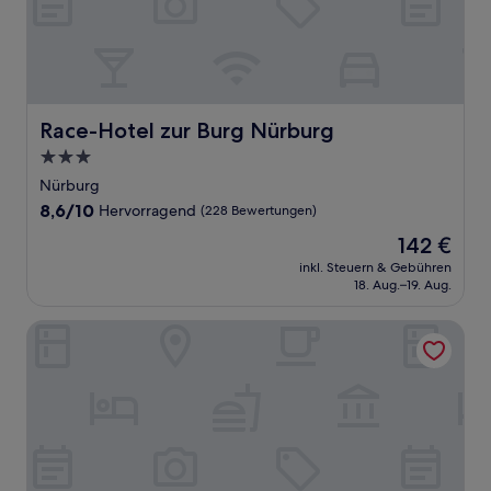
Race-Hotel zur Burg Nürburg
Race-Hotel zur Burg Nürburg
3.0-
Sterne-
Nürburg
Unterkunft
8.6
8,6/10
Hervorragend
(228 Bewertungen)
von
Der
142 €
10,
Preis
Hervorragend,
inkl. Steuern & Gebühren
beträgt
18. Aug.–19. Aug.
(228
142 €
Bewertungen)
DF am Ring Nürburg