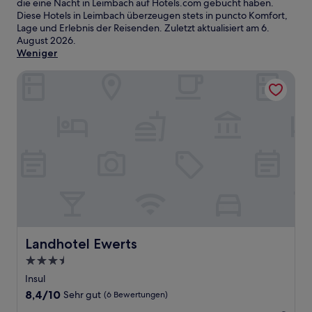
die eine Nacht in Leimbach auf Hotels.com gebucht haben.
Diese Hotels in Leimbach überzeugen stets in puncto Komfort,
Lage und Erlebnis der Reisenden. Zuletzt aktualisiert am
6.
August 2026
.
Weniger
Landhotel Ewerts
Landhotel Ewerts
Landhotel Ewerts
3.5-
Sterne-
Insul
Unterkunft
8.4
8,4/10
Sehr gut
(6 Bewertungen)
von