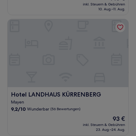
Preis
Wunderbar,
inkl. Steuern & Gebühren
beträgt
10. Aug.–11. Aug.
(9
143 €
Bewertungen)
Hotel LANDHAUS KÜRRENBERG
Hotel LANDHAUS KÜRRENBERG
Hotel LANDHAUS KÜRRENBERG
Mayen
9.2
9,2/10
Wunderbar
(56 Bewertungen)
von
Der
93 €
10,
Preis
Wunderbar,
inkl. Steuern & Gebühren
beträgt
23. Aug.–24. Aug.
(56
93 €
Bewertungen)