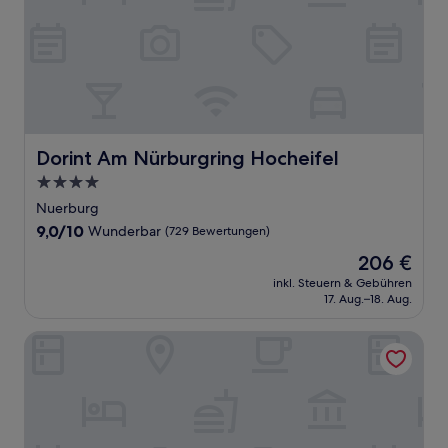
Dorint Am Nürburgring Hocheifel
Dorint Am Nürburgring Hocheifel
4.0-
Sterne-
Nuerburg
Unterkunft
9.0
9,0/10
Wunderbar
(729 Bewertungen)
von
Der
206 €
10,
Preis
Wunderbar,
inkl. Steuern & Gebühren
beträgt
17. Aug.–18. Aug.
(729
206 €
Bewertungen)
Hotel Forsthaus