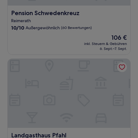
Pension Schwedenkreuz
Pension Schwedenkreuz
Reimerath
10.0
10/10
Außergewöhnlich
(60 Bewertungen)
von
Der
106 €
10,
Preis
Außergewöhnlich,
inkl. Steuern & Gebühren
beträgt
6. Sept.–7. Sept.
(60
106 €
Bewertungen)
Landgasthaus Pfahl
Landgasthaus Pfahl
Landgasthaus Pfahl