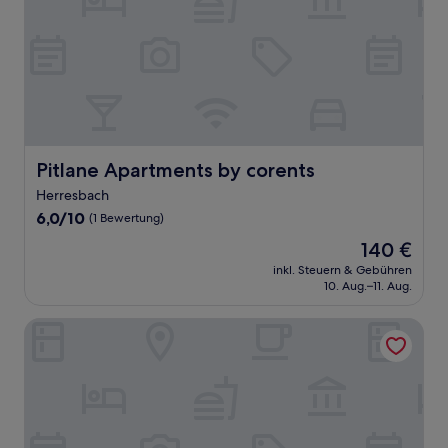
Pitlane Apartments by corents
Pitlane Apartments by corents
Herresbach
6.0
6,0/10
(1 Bewertung)
von
Der
140 €
10,
Preis
(1
inkl. Steuern & Gebühren
beträgt
10. Aug.–11. Aug.
Bewertung)
140 €
Race-Hotel zur Burg Nürburg