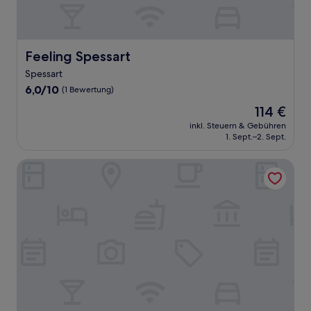
Feeling Spessart
Feeling Spessart
Spessart
6.0
6,0/10
(1 Bewertung)
von
Der
114 €
10,
Preis
(1
inkl. Steuern & Gebühren
beträgt
1. Sept.–2. Sept.
Bewertung)
114 €
Hotel Kalenborner Hoehe