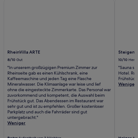
RheinVilla ARTE
Steigenbe
RheinVilla ARTE
Steigenb
8/10
Gut
10/10
Herv
"In unserem großzügigen Premium Zimmer zur
"Sauna sch
Rheinseite gab es einen Kühlschrank, eine
Hotel. Ru
Kaffeemaschine und jeden Tag eine Flasche
Frühstück 
Mineralwasser. Die Klimaanlage war leise und lief
Weniger
ohne die eingesteckte Zimmerkarte. Das Personal war
zuvorkommend und kompetent, die Auswahl beim
Frühstück gut. Das Abendessen im Restaurant war
sehr gut und ist zu empfehlen. Großer kostenloser
Parkplatz und auch die Fahrräder sind gut
untergebracht."
Weniger
Petra
Aufenthalt von 3 Nächten
Holger
Auf