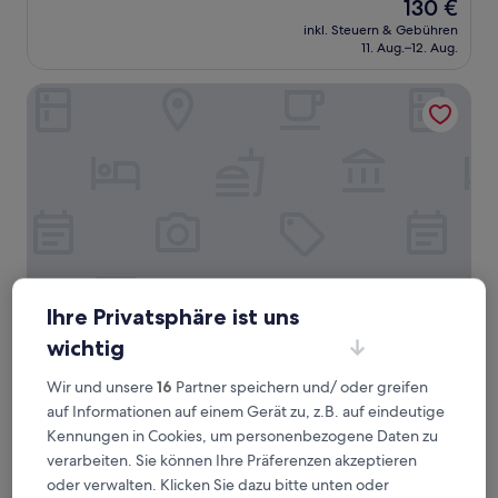
Der
130 €
10,
Preis
Sehr
inkl. Steuern & Gebühren
beträgt
11. Aug.–12. Aug.
gut,
130 €
(6
Bewertungen)
Race & Rest Apartments
Ihre Privatsphäre ist uns
wichtig
Race & Rest Apartments
Race & Rest Apartments
3.0-
Wir und unsere
16
Partner speichern und/ oder greifen
Sterne-
auf Informationen auf einem Gerät zu, z.B. auf eindeutige
Baar
Unterkunft
Kennungen in Cookies, um personenbezogene Daten zu
9.4
9,4/10
Außergewöhnlich
(3 Bewertungen)
von
verarbeiten. Sie können Ihre Präferenzen akzeptieren
Der
101 €
10,
oder verwalten. Klicken Sie dazu bitte unten oder
Preis