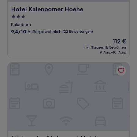
Hotel Kalenborner Hoehe
Hotel Kalenborner Hoehe
3.0-
Sterne-
Kalenborn
Unterkunft
9.4
9,4/10
Außergewöhnlich
(22 Bewertungen)
von
Der
112 €
10,
Preis
Außergewöhnlich,
inkl. Steuern & Gebühren
beträgt
9. Aug.–10. Aug.
(22
112 €
Bewertungen)
Nürburgring Motorsport Hotel