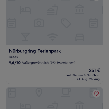
Nürburgring Ferienpark
Nürburgring Ferienpark
Drees
9.6
9,6/10
Außergewöhnlich
(293 Bewertungen)
von
Der
251 €
10,
Preis
Außergewöhnlich,
inkl. Steuern & Gebühren
beträgt
24. Aug.–25. Aug.
(293
251 €
Bewertungen)
Dorint Am Nürburgring Hocheifel