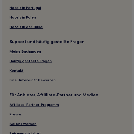
Hotels nahe Bahnhof Dernau
Hotels in Portugal
Hotels nahe Schloss Bürresheim
Hotels in Polen
Ringen Hotels
Hotels in der Türkei
Blindert Hotels
Support und häufig gestellte Fragen
Hönningen Hotels
Breidscheid Hotels
Meine Buchungen
Bermel Hotels
Häufig gestellte Fragen
Lind Hotels
Kontakt
Bad Neuenahr-Ahrweiler Hotels
Eine Unterkunft bewerten
Kolverath Hotels
Für Anbieter, Affliliate-Partner und Medien
Hotels nahe Laacher See
Affiliate-Partner-Programm
Sankt Johann Hotels
Ulmen Hotels
Presse
Siebenbach Hotels
Bei uns werben
Köttelbach Hotels
Reiseveranstalter