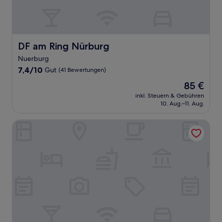
DF am Ring Nürburg
DF am Ring Nürburg
Nuerburg
7.4
7,4/10
Gut
(41 Bewertungen)
von
Der
85 €
10,
Preis
Gut,
inkl. Steuern & Gebühren
beträgt
10. Aug.–11. Aug.
(41
85 €
Bewertungen)
Pension Schwedenkreuz