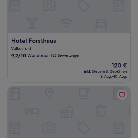
Hotel Forsthaus
Hotel Forsthaus
Volkesfeld
9.2
9,2/10
Wunderbar
(32 Bewertungen)
von
Der
120 €
10,
Preis
Wunderbar,
inkl. Steuern & Gebühren
beträgt
9. Aug.–10. Aug.
(32
120 €
Bewertungen)
Feeling Spessart