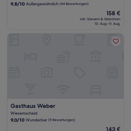
9.8
9,8/10
Außergewöhnlich
(44 Bewertungen)
von
Der
158 €
10,
Preis
Außergewöhnlich,
inkl. Steuern & Gebühren
beträgt
10. Aug.–11. Aug.
(44
158 €
Bewertungen)
Gasthaus Weber
Gasthaus Weber
Gasthaus Weber
Wiesemscheid
9.0
9,0/10
Wunderbar
(9 Bewertungen)
von
Der
143 €
10,