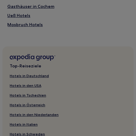
Gasthäuser in Cochem
Ueß Hotels
Mosbruch Hotels
Brück Hotels
Reimerath Hotels
Nürburg Hotels
Hillesheim Hotels
Top-Reiseziele
Dankerath Hotels
Hotels in Deutschland
Dreis-Brück Hotels
Hotels in den USA
Landkreis Vulkaneifel: Hotels
Hotels in Tschechien
Sarmersbach Hotels
Hotels in Österreich
Brücktal Hotels
Hotels in den Niederlanden
Rodder Hotels
Acht Hotels
Hotels in Italien
Luxem Hotels
Hotels in Schweden