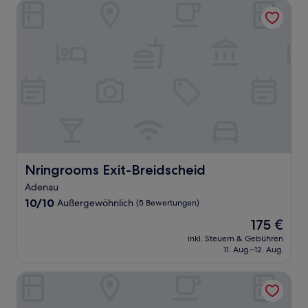
Nringrooms Exit-Breidscheid
Nringrooms Exit-Breidscheid
Nringrooms Exit-Breidscheid
Adenau
10.0
10/10
Außergewöhnlich
(5 Bewertungen)
von
Der
175 €
10,
Preis
Außergewöhnlich,
inkl. Steuern & Gebühren
beträgt
11. Aug.–12. Aug.
(5
175 €
Bewertungen)
Hotel Retterath am Nürburgring