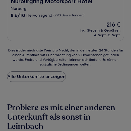
Nürburgring Motorsport Hotel
Nürburgring Motorsport Hotel
Nürburg
8.6
8,6/10
Hervorragend
(293 Bewertungen)
von
Der
216 €
10,
Preis
Hervorragend,
inkl. Steuern & Gebühren
beträgt
4. Sept.–5. Sept.
(293
216 €
Bewertungen)
Dies
Dies ist der niedrigste Preis pro Nacht, der in den letzten 24 Stunden für
einen Aufenthalt mit 1 Übernachtung von 2 Erwachsenen gefunden
ist
wurde. Preise und Verfügbarkeiten können sich ändern. Es können
der
zusätzliche Bedingungen gelten.
niedrigste
Preis
Alle Unterkünfte anzeigen
pro
Nacht,
der
in
den
letzten
Probiere es mit einer anderen
24 Stunden
für
Unterkunft als sonst in
einen
Leimbach
Aufenthalt
mit