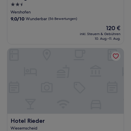
2.5-
Sterne-
Wershofen
Unterkunft
9.0
9,0/10
Wunderbar
(56 Bewertungen)
von
Der
120 €
10,
Preis
Wunderbar,
inkl. Steuern & Gebühren
beträgt
10. Aug.–11. Aug.
(56
120 €
Bewertungen)
Hotel Rieder
Hotel Rieder
Hotel Rieder
Wiesemscheid