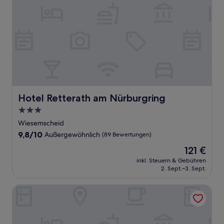
Hotel Retterath am Nürburgring
Hotel Retterath am Nürburgring
3.0-
Sterne-
Wiesemscheid
Unterkunft
9.8
9,8/10
Außergewöhnlich
(89 Bewertungen)
von
Der
121 €
10,
Preis
Außergewöhnlich,
inkl. Steuern & Gebühren
beträgt
2. Sept.–3. Sept.
(89
121 €
Bewertungen)
Pitlane Apartments by corents