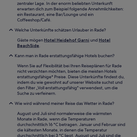
zentraler Lage. In der enorm beliebten Unterkunft
erwarten dich zum Beispiel folgende Annehmlichkeiten:
ein Restaurant, eine Bar/Lounge und ein
Coffeeshop/Café.
Welche Unterkünfte schätzen Urlauber in Rade?
Gäste mögen
Hotel Heidehof Garni
und
Hotel
BeachSide
.
Kann man in Rade erstattungsfähige Hotels buchen?
Wenn Sie auf Flexibilität bei Ihren Reiseplänen für Rade
nicht verzichten möchten, bieten die meisten Hotels
erstattungsfähige* Preise. Diese Unterkünfte findest du,
indem du wie gewohnt auf unserer Website suchst und
den Filter „Voll erstattungsfähig" verwendest, um die
Suche zu verfeinern.
Wie wird während meiner Reise das Wetter in Rade?
August und Juli sind normalerweise die wärmsten
Monate in Rade, wenn die Temperaturen
durchschnittlich 16 °C betragen. Januar und Februar sind
die kältesten Monate, in denen die Temperatur
durchschnittlich bei 3 °C liegt. August und Juli sind die