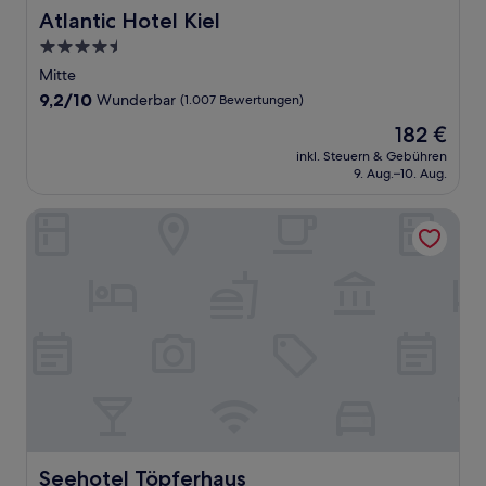
Atlantic Hotel Kiel
Atlantic Hotel Kiel
4.5-
Sterne-
Mitte
Unterkunft
9.2
9,2/10
Wunderbar
(1.007 Bewertungen)
von
Der
182 €
10,
Preis
Wunderbar,
inkl. Steuern & Gebühren
beträgt
9. Aug.–10. Aug.
(1.007
182 €
Bewertungen)
Seehotel Töpferhaus
Seehotel Töpferhaus
Seehotel Töpferhaus