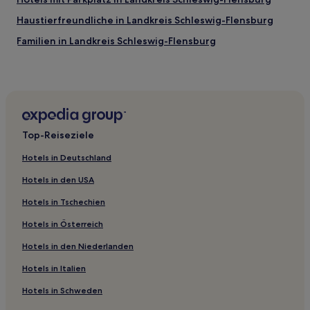
Haustierfreundliche in Landkreis Schleswig-Flensburg
Familien in Landkreis Schleswig-Flensburg
Hotels mit WLAN in Schleswig-Holstein Binnenland
Haustierfreundliche in Oldenswort
Hotels mit Parkplatz in Bad Segeberg
Haustierfreundliche in Flensburg
Top-Reiseziele
Familien in Flensburg
Hotels in Deutschland
Haustierfreundliche in Büsum
Hotels in den USA
Hotels mit inbegriffenem Frühstück in Büsum
Hotels in Tschechien
Familien in Ellenberg
Hotels in Österreich
Haustierfreundliche in Ellenberg
Hotels in den Niederlanden
Familien in Schleswig
Haustierfreundliche in Schönberger Strand
Hotels in Italien
Familien in Schönberg
Hotels in Schweden