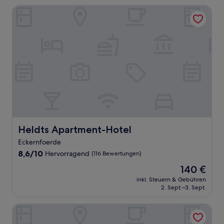
Heldts Apartment-Hotel
Heldts Apartment-Hotel
Heldts Apartment-Hotel
Eckernfoerde
8.6
8,6/10
Hervorragend
(116 Bewertungen)
von
Der
140 €
10,
Preis
Hervorragend,
inkl. Steuern & Gebühren
beträgt
2. Sept.–3. Sept.
(116
140 €
Bewertungen)
Hotel Seeblick am Sankelmarker See