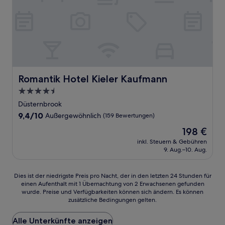
Romantik Hotel Kieler Kaufmann
Romantik Hotel Kieler Kaufmann
4.5-
Sterne-
Düsternbrook
Unterkunft
9.4
9,4/10
Außergewöhnlich
(159 Bewertungen)
von
Der
198 €
10,
Preis
Außergewöhnlich,
inkl. Steuern & Gebühren
beträgt
9. Aug.–10. Aug.
(159
198 €
Bewertungen)
Dies
Dies ist der niedrigste Preis pro Nacht, der in den letzten 24 Stunden für
einen Aufenthalt mit 1 Übernachtung von 2 Erwachsenen gefunden
ist
wurde. Preise und Verfügbarkeiten können sich ändern. Es können
der
zusätzliche Bedingungen gelten.
niedrigste
Preis
Alle Unterkünfte anzeigen
pro