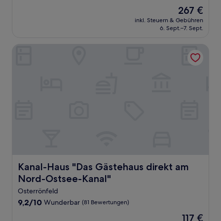
von
Der
267 €
10,
Preis
Wunderbar,
inkl. Steuern & Gebühren
beträgt
6. Sept.–7. Sept.
(149
267 €
Bewertungen)
Kanal-Haus "Das Gästehaus direkt am Nord-Ostsee-Kanal"
Kanal-Haus "Das Gästehaus direkt am Nord-Ostsee-Kana
Kanal-Haus "Das Gästehaus direkt am
Nord-Ostsee-Kanal"
Osterrönfeld
9.2
9,2/10
Wunderbar
(81 Bewertungen)
von
Der
117 €
10,