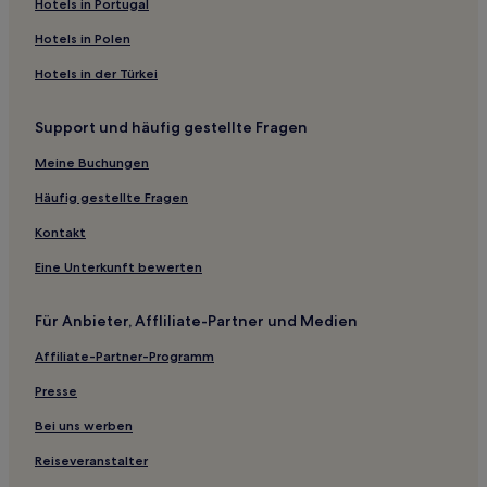
Haustierfreundliche in Schönberg
Hotels in Portugal
Haustierfreundliche in Landkreis Plön
Hotels in Polen
Hotels mit WLAN in Landkreis Plön
Hotels in der Türkei
Familien in Kappeln
Support und häufig gestellte Fragen
Hotels mit inbegriffenem Frühstück in Sankt Peter-Ording
Haustierfreundliche in Husum
Meine Buchungen
Familien in Kiel
Häufig gestellte Fragen
Haustierfreundliche in Kiel
Kontakt
Hotels mit Parkplatz in Friedrichstadt
Eine Unterkunft bewerten
Haustierfreundliche in Plön
Für Anbieter, Affliliate-Partner und Medien
Familien in Neumünster
Affiliate-Partner-Programm
Familien in Karschau
Hotels mit Parkplatz in Laboe
Presse
Haustierfreundliche in Schleswig-Holstein
Bei uns werben
Hotels mit Pool in Schleswig-Holstein
Reiseveranstalter