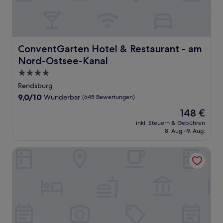
ConventGarten Hotel & Restaurant - am Nord-Ostsee-K
ConventGarten Hotel & Restaurant - am
Nord-Ostsee-Kanal
4.0-
Sterne-
Rendsburg
Unterkunft
9.0
9,0/10
Wunderbar
(645 Bewertungen)
von
Der
148 €
10,
Preis
Wunderbar,
inkl. Steuern & Gebühren
beträgt
8. Aug.–9. Aug.
(645
148 €
Bewertungen)
Hotel Seeblick Försterhaus