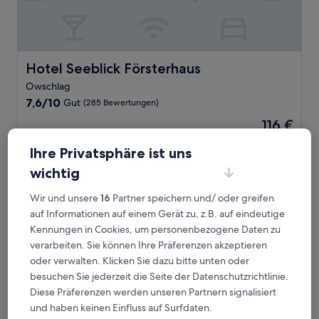
Hotel Seeblick Försterhaus
Hotel Seeblick Försterhaus
Owschlag
7.6
7,6/10
Gut
(285 Bewertungen)
von
Der
116 €
10,
Preis
Gut,
inkl. Steuern & Gebühren
beträgt
Ihre Privatsphäre ist uns
9. Aug.–10. Aug.
(285
116 €
Bewertungen)
wichtig
Hotel Heidehof Garni
Wir und unsere
16
Partner speichern und/ oder greifen
auf Informationen auf einem Gerät zu, z.B. auf eindeutige
Kennungen in Cookies, um personenbezogene Daten zu
verarbeiten. Sie können Ihre Präferenzen akzeptieren
oder verwalten. Klicken Sie dazu bitte unten oder
besuchen Sie jederzeit die Seite der Datenschutzrichtlinie.
Diese Präferenzen werden unseren Partnern signalisiert
und haben keinen Einfluss auf Surfdaten.