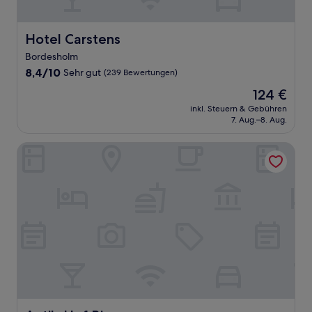
Hotel Carstens
Hotel Carstens
Bordesholm
8.4
8,4/10
Sehr gut
(239 Bewertungen)
von
Der
124 €
10,
Preis
Sehr
inkl. Steuern & Gebühren
beträgt
7. Aug.–8. Aug.
gut,
124 €
(239
Bewertungen)
Antik-Hof Bissee