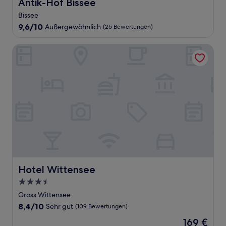
Antik-Hof Bissee
Antik-Hof Bissee
Bissee
9.6
9,6/10
Außergewöhnlich
(25 Bewertungen)
von
10,
Hotel Wittensee
Außergewöhnlich,
(25
Bewertungen)
Hotel Wittensee
Hotel Wittensee
3.5-
Sterne-
Gross Wittensee
Unterkunft
8.4
8,4/10
Sehr gut
(109 Bewertungen)
von
Der
169 €
10,