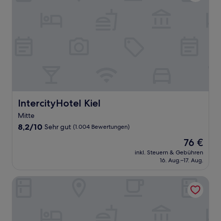
IntercityHotel Kiel
IntercityHotel Kiel
Mitte
8.2
8,2/10
Sehr gut
(1.004 Bewertungen)
von
Der
76 €
10,
Preis
Sehr
inkl. Steuern & Gebühren
beträgt
16. Aug.–17. Aug.
gut,
76 €
(1.004
Bewertungen)
ONNO Boutique Hotel & Apartments