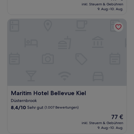
Preis
Wunderbar,
inkl. Steuern & Gebühren
beträgt
9. Aug.–10. Aug.
(81
117 €
Bewertungen)
Maritim Hotel Bellevue Kiel
Maritim Hotel Bellevue Kiel
Maritim Hotel Bellevue Kiel
Düsternbrook
8.4
8,4/10
Sehr gut
(1.007 Bewertungen)
von
Der
77 €
10,
Preis
Sehr
inkl. Steuern & Gebühren
beträgt
9. Aug.–10. Aug.
gut,
77 €
(1.007