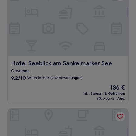
Hotel Seeblick am Sankelmarker See
Hotel Seeblick am Sankelmarker See
Oeversee
9.2
9,2/10
Wunderbar
(232 Bewertungen)
von
Der
136 €
10,
Preis
Wunderbar,
inkl. Steuern & Gebühren
beträgt
20. Aug.–21. Aug.
(232
136 €
Bewertungen)
Romantik Hotel Kieler Kaufmann