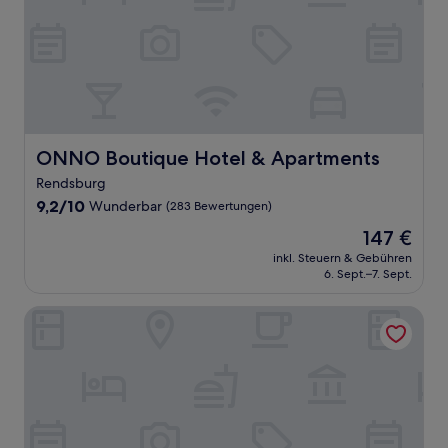
ONNO Boutique Hotel & Apartments
ONNO Boutique Hotel & Apartments
Rendsburg
9.2
9,2/10
Wunderbar
(283 Bewertungen)
von
Der
147 €
10,
Preis
Wunderbar,
inkl. Steuern & Gebühren
beträgt
6. Sept.–7. Sept.
(283
147 €
Bewertungen)
Hampton by Hilton Kiel City Centre