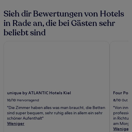
gelten.
Sieh dir Bewertungen von Hotels
in Rade an, die bei Gästen sehr
beliebt sind
unique by ATLANTIC Hotels Kiel
Four Point
unique by ATLANTIC Hotels Kiel
Four Poin
10/10
Hervorragend
8/10
Gut
"Die Zimmer haben alles was man braucht, die Betten
"Von innen
sind super bequem, sehr ruhig alles in allem ein sehr
profession
schöner Aufenthalt"
in Richtu
Weniger
am Morgen
Weniger