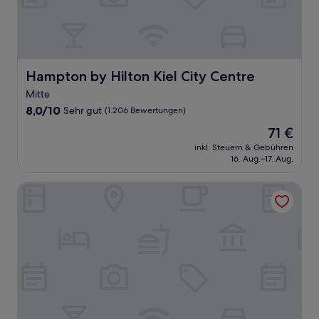
Hampton by Hilton Kiel City Centre
Hampton by Hilton Kiel City Centre
Mitte
8.0
8,0/10
Sehr gut
(1.206 Bewertungen)
von
Der
71 €
10,
Preis
Sehr
inkl. Steuern & Gebühren
beträgt
16. Aug.–17. Aug.
gut,
71 €
(1.206
Bewertungen)
Hotel Carstens