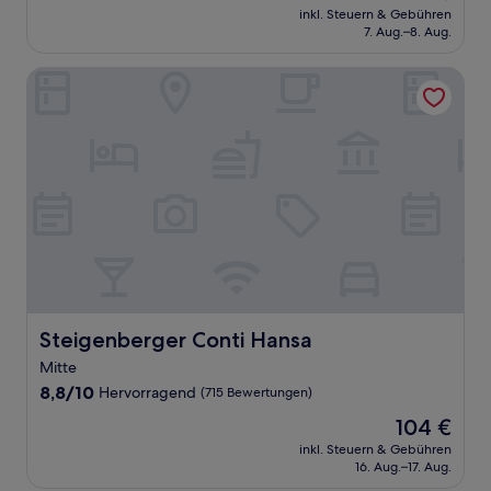
Preis
Sehr
inkl. Steuern & Gebühren
beträgt
7. Aug.–8. Aug.
gut,
169 €
(109
Bewertungen)
Steigenberger Conti Hansa
Steigenberger Conti Hansa
Steigenberger Conti Hansa
Mitte
8.8
8,8/10
Hervorragend
(715 Bewertungen)
von
Der
104 €
10,
Preis
Hervorragend,
inkl. Steuern & Gebühren
beträgt
16. Aug.–17. Aug.
(715
104 €
Bewertungen)