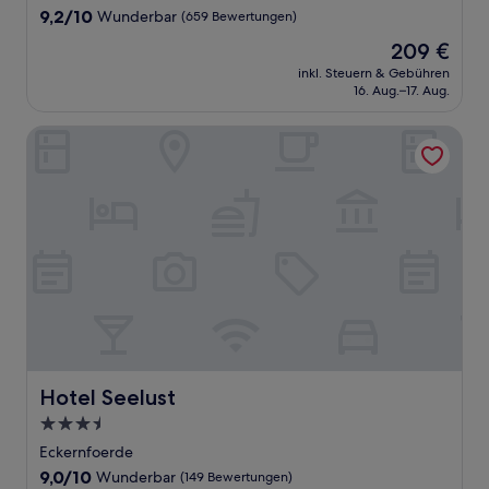
Unterkunft
9.2
9,2/10
Wunderbar
(659 Bewertungen)
von
Der
209 €
10,
Preis
Wunderbar,
inkl. Steuern & Gebühren
beträgt
16. Aug.–17. Aug.
(659
209 €
Bewertungen)
Hotel Seelust
Hotel Seelust
Hotel Seelust
3.5-
Sterne-
Eckernfoerde
Unterkunft
9.0
9,0/10
Wunderbar
(149 Bewertungen)