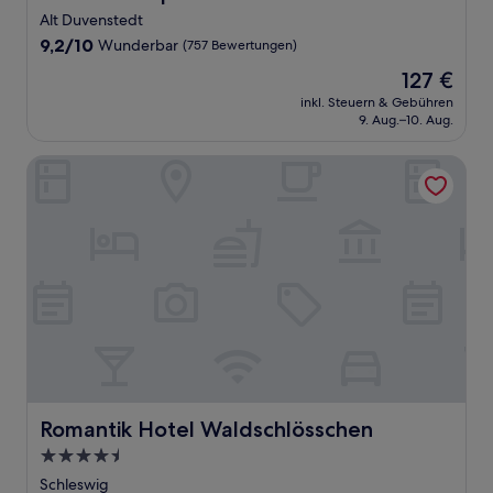
Alt Duvenstedt
9.2
9,2/10
Wunderbar
(757 Bewertungen)
von
Der
127 €
10,
Preis
Wunderbar,
inkl. Steuern & Gebühren
beträgt
9. Aug.–10. Aug.
(757
127 €
Bewertungen)
Romantik Hotel Waldschlösschen
Romantik Hotel Waldschlösschen
Romantik Hotel Waldschlösschen
4.5-
Sterne-
Schleswig