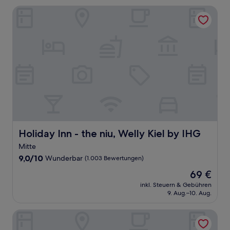
Bewertungen)
Holiday Inn - the niu, Welly Kiel by IHG
Holiday Inn - the niu, Welly Kiel by IHG
Holiday Inn - the niu, Welly Kiel by IHG
Mitte
9.0
9,0/10
Wunderbar
(1.003 Bewertungen)
von
Der
69 €
10,
Preis
Wunderbar,
inkl. Steuern & Gebühren
beträgt
9. Aug.–10. Aug.
(1.003
69 €
Bewertungen)
IntercityHotel Kiel