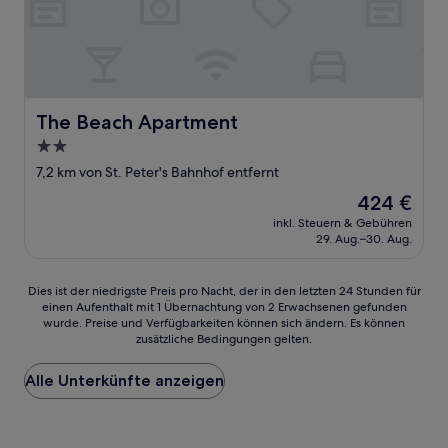
The Beach Apartment
The Beach Apartment
2.0-
Sterne-
7,2 km von St. Peter's Bahnhof entfernt
Unterkunft
Der
424 €
Preis
inkl. Steuern & Gebühren
beträgt
29. Aug.–30. Aug.
424 €
Dies
Dies ist der niedrigste Preis pro Nacht, der in den letzten 24 Stunden für
einen Aufenthalt mit 1 Übernachtung von 2 Erwachsenen gefunden
ist
wurde. Preise und Verfügbarkeiten können sich ändern. Es können
der
zusätzliche Bedingungen gelten.
niedrigste
Preis
Alle Unterkünfte anzeigen
pro
Nacht,
der
in