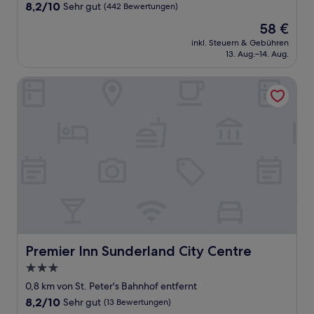
Unterkunft
8.2
8,2/10
Sehr gut
(442 Bewertungen)
von
Der
58 €
10,
Preis
Sehr
inkl. Steuern & Gebühren
beträgt
13. Aug.–14. Aug.
gut,
58 €
(442
Bewertungen)
Premier Inn Sunderland City Centre
Premier Inn Sunderland City Centre
Premier Inn Sunderland City Centre
3.0-
Sterne-
0,8 km von St. Peter's Bahnhof entfernt
Unterkunft
8.2
8,2/10
Sehr gut
(13 Bewertungen)
von