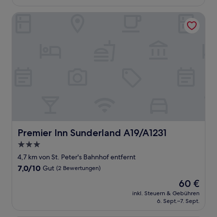
78 €
(1.008
Bewertungen)
Premier Inn Sunderland A19/A1231
Premier Inn Sunderland A19/A1231
Premier Inn Sunderland A19/A1231
3.0-
Sterne-
4,7 km von St. Peter's Bahnhof entfernt
Unterkunft
7.0
7,0/10
Gut
(2 Bewertungen)
von
Der
60 €
10,
Preis
Gut,
inkl. Steuern & Gebühren
beträgt
6. Sept.–7. Sept.
(2
60 €
Bewertungen)