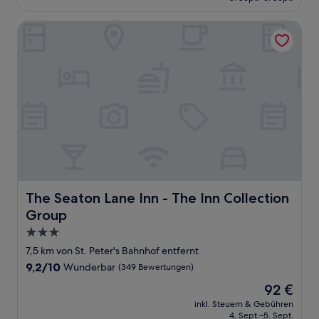
396 €
(1
Bewertung)
The Seaton Lane Inn - The Inn Collection Group
The Seaton Lane Inn - The Inn Collection Group
The Seaton Lane Inn - The Inn Collection
Group
3.0-
Sterne-
7,5 km von St. Peter's Bahnhof entfernt
Unterkunft
9.2
9,2/10
Wunderbar
(349 Bewertungen)
von
Der
92 €
10,
Preis
Wunderbar,
inkl. Steuern & Gebühren
beträgt
4. Sept.–5. Sept.
(349