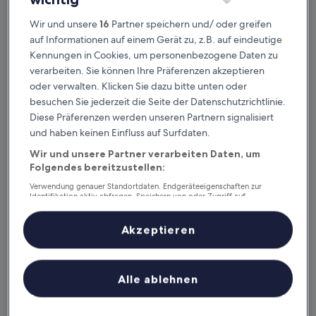
The Beach House Boutique Hotel
The Beach House Boutique Hotel
Wir und unsere
16
Partner speichern und/ oder greifen
3.5-
auf Informationen auf einem Gerät zu, z.B. auf eindeutige
Sterne-
Roker, 1,7 km von St. Peter's Bahnhof entfernt
Kennungen in Cookies, um personenbezogene Daten zu
Unterkunft
9.6
9,6/10
Außergewöhnlich
(4 Bewertungen)
verarbeiten. Sie können Ihre Präferenzen akzeptieren
von
Der
175 €
oder verwalten. Klicken Sie dazu bitte unten oder
10,
Preis
besuchen Sie jederzeit die Seite der Datenschutzrichtlinie.
Außergewöhnlich,
inkl. Steuern & Gebühren
beträgt
21. Aug.–22. Aug.
(4
Diese Präferenzen werden unseren Partnern signalisiert
175 €
Bewertungen)
und haben keinen Einfluss auf Surfdaten.
The Roker Hotel, BW Premier Collection
Wir und unsere Partner verarbeiten Daten, um
Folgendes bereitzustellen:
Verwendung genauer Standortdaten. Endgeräteeigenschaften zur
Identifikation aktiv abfragen. Speichern von oder Zugriff auf
Informationen auf einem Endgerät. Personalisierte Werbung und
Inhalte, Messung von Werbeleistung und der Performance von Inhalten,
Zielgruppenforschung sowie Entwicklung und Verbesserung von
Akzeptieren
Angeboten.
Liste der Partner (Lieferanten)
Alle ablehnen
The Roker Hotel, BW Premier Collection
The Roker Hotel, BW Premier Collection