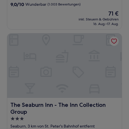
Unterkunft
9.0
9,0/10
Wunderbar
(1.003 Bewertungen)
von
Der
71 €
10,
Preis
Wunderbar,
inkl. Steuern & Gebühren
beträgt
16. Aug.–17. Aug.
(1.003
71 €
Bewertungen)
The Seaburn Inn - The Inn Collection Group
The Seaburn Inn - The Inn Collection Group
The Seaburn Inn - The Inn Collection
Group
3.0-
Sterne-
Seaburn, 3 km von St. Peter's Bahnhof entfernt