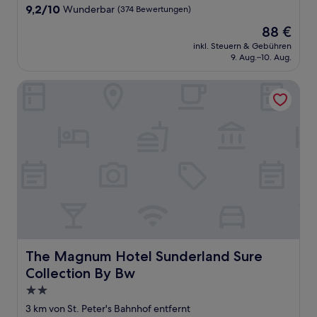
Unterkunft
9.2
9,2/10
Wunderbar
(374 Bewertungen)
von
Der
88 €
10,
Preis
Wunderbar,
inkl. Steuern & Gebühren
beträgt
9. Aug.–10. Aug.
(374
88 €
Bewertungen)
The Magnum Hotel Sunderland Sure Collection By Bw
The Magnum Hotel Sunderland Sure Collection By Bw
The Magnum Hotel Sunderland Sure
Collection By Bw
2.0-
Sterne-
3 km von St. Peter's Bahnhof entfernt