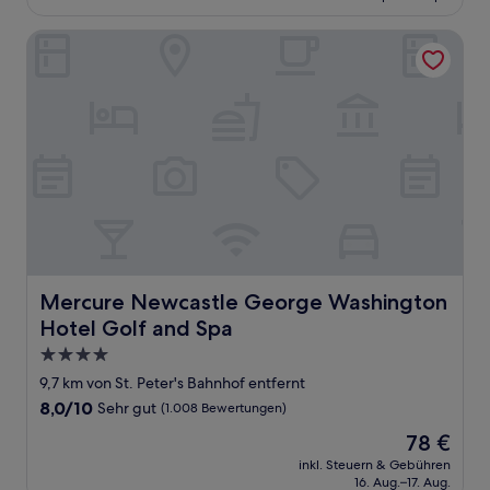
92 €
Bewertungen)
Mercure Newcastle George Washington Hotel Golf and S
Mercure Newcastle George Washington Hotel Golf and
Mercure Newcastle George Washington
Hotel Golf and Spa
4.0-
Sterne-
9,7 km von St. Peter's Bahnhof entfernt
Unterkunft
8.0
8,0/10
Sehr gut
(1.008 Bewertungen)
von
Der
78 €
10,
Preis
Sehr
inkl. Steuern & Gebühren
beträgt
16. Aug.–17. Aug.
gut,