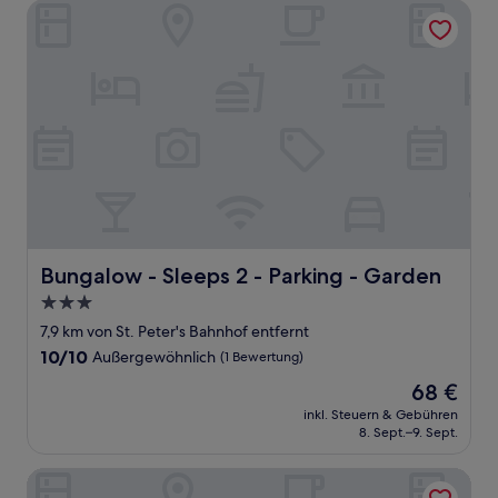
Bungalow - Sleeps 2 - Parking - Garden
Bungalow - Sleeps 2 - Parking - Garden
Bungalow - Sleeps 2 - Parking - Garden
3.0-
Sterne-
7,9 km von St. Peter's Bahnhof entfernt
Unterkunft
10.0
10/10
Außergewöhnlich
(1 Bewertung)
von
Der
68 €
10,
Preis
Außergewöhnlich,
inkl. Steuern & Gebühren
beträgt
8. Sept.–9. Sept.
(1
68 €
Bewertung)
2 Bed Flat - Sleeps 3 - Parking - Wifi