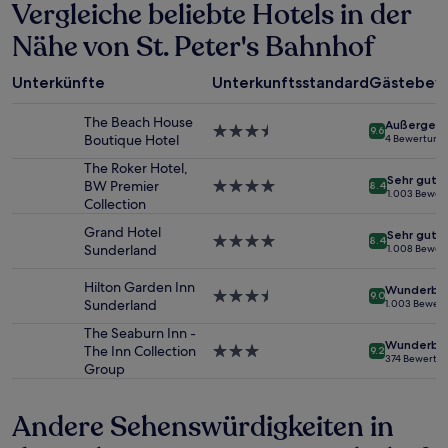
Vergleiche beliebte Hotels in der
den
letzten
Nähe von St. Peter's Bahnhof
24 Stunden
für
einen
Unterkünfte
Unterkunftsstandard
Gästebew
Aufenthalt
mit
The Beach House
Außergewö
1 Übernachtung
3.5-
9.6
Boutique Hotel
4 Bewertung
von
Sterne-
2 Erwachsenen
Unterkunft
The Roker Hotel,
Sehr gut
gefunden
BW Premier
4.0-
8.4
1.003 Bewer
wurde.
Collection
Sterne-
Preise
Unterkunft
Grand Hotel
Sehr gut
und
4.0-
8.4
Sunderland
1.008 Bewer
Verfügbarkeiten
Sterne-
können
Unterkunft
Hilton Garden Inn
Wunderba
sich
3.5-
9.0
Sunderland
1.003 Bewer
ändern.
Sterne-
Es
Unterkunft
The Seaburn Inn -
Wunderba
können
The Inn Collection
3.0-
9.2
374 Bewertu
zusätzliche
Group
Sterne-
Bedingungen
Unterkunft
gelten.
Andere Sehenswürdigkeiten in