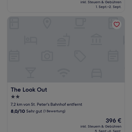
Preis
Außergewöhnlich,
inkl. Steuern & Gebühren
beträgt
1. Sept.–2. Sept.
(3
92 €
Bewertungen)
The Look Out
The Look Out
The Look Out
2.0-
Sterne-
7,2 km von St. Peter's Bahnhof entfernt
Unterkunft
8.0
8,0/10
Sehr gut
(1 Bewertung)
von
Der
396 €
10,
Preis
Sehr
inkl. Steuern & Gebühren
beträgt
5. Sept.–6. Sept.
gut,