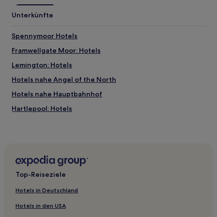
Unterkünfte
Spennymoor Hotels
Framwellgate Moor: Hotels
Lemington: Hotels
Hotels nahe Angel of the North
Hotels nahe Hauptbahnhof
Hartlepool: Hotels
Hotels nahe Ocean Beach Pleasure Park
Hotels nahe Durham University
Sunderland District: Hotels
Esh Hotels
Top-Reiseziele
North Tyneside District: Hotels
Hotels in Deutschland
Winlaton Mill: Hotels
Hotels in den USA
Backworth Hotels