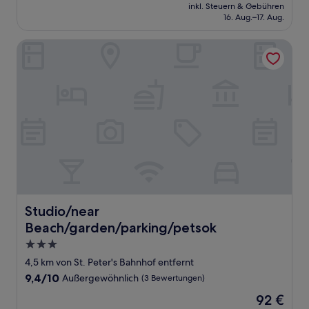
Preis
Wunderbar,
inkl. Steuern & Gebühren
beträgt
16. Aug.–17. Aug.
(36
69 €
Bewertungen)
Studio/near Beach/garden/parking/petsok
Studio/near Beach/garden/parking/petsok
Studio/near
Beach/garden/parking/petsok
3.0-
Sterne-
4,5 km von St. Peter's Bahnhof entfernt
Unterkunft
9.4
9,4/10
Außergewöhnlich
(3 Bewertungen)
von
Der
92 €
10,