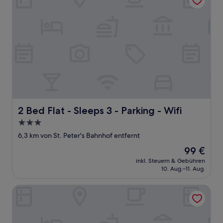
2 Bed Flat - Sleeps 3 - Parking - Wifi
2 Bed Flat - Sleeps 3 - Parking - Wifi
3.0-
Sterne-
6,3 km von St. Peter's Bahnhof entfernt
Unterkunft
Der
99 €
Preis
inkl. Steuern & Gebühren
beträgt
10. Aug.–11. Aug.
99 €
Premier Inn South Shields Port Of Tyne