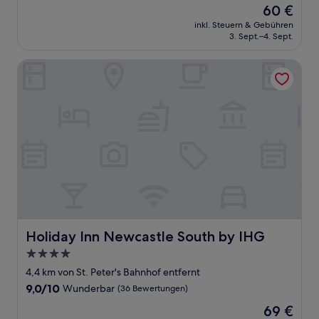
Der
60 €
10,
Preis
Sehr
inkl. Steuern & Gebühren
beträgt
3. Sept.–4. Sept.
gut,
60 €
(13
Bewertungen)
Holiday Inn Newcastle South by IHG
Holiday Inn Newcastle South by IHG
Holiday Inn Newcastle South by IHG
4.0-
Sterne-
4,4 km von St. Peter's Bahnhof entfernt
Unterkunft
9.0
9,0/10
Wunderbar
(36 Bewertungen)
von
Der
69 €
10,