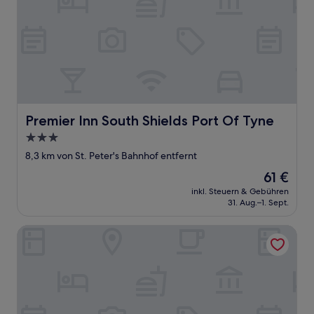
Premier Inn South Shields Port Of Tyne
Premier Inn South Shields Port Of Tyne
3.0-
Sterne-
8,3 km von St. Peter's Bahnhof entfernt
Unterkunft
Der
61 €
Preis
inkl. Steuern & Gebühren
beträgt
31. Aug.–1. Sept.
61 €
The Beach Apartment