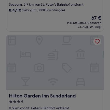
Sterne-
Seaburn, 2,7 km von St. Peter's Bahnhof entfernt
Unterkunft
8.4
8,4/10
Sehr gut
(1.008 Bewertungen)
von
Der
67 €
10,
Preis
Sehr
inkl. Steuern & Gebühren
beträgt
23. Aug.–24. Aug.
gut,
67 €
(1.008
Bewertungen)
Hilton Garden Inn Sunderland
Hilton Garden Inn Sunderland
Hilton Garden Inn Sunderland
3.5-
Sterne-
0,5 km von St. Peter's Bahnhof entfernt