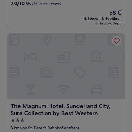
Unterkunft
7.0
7,0/10
Gut
(2 Bewertungen)
von
Der
58 €
10,
Preis
Gut,
inkl. Steuern & Gebühren
beträgt
6. Sept.–7. Sept.
(2
58 €
Bewertungen)
The Magnum Hotel, Sunderland City, Sure Collection by B
The Magnum Hotel, Sunderland City, Sure Collection by
The Magnum Hotel, Sunderland City,
Sure Collection by Best Western
3.0-
Sterne-
3 km von St. Peter's Bahnhof entfernt