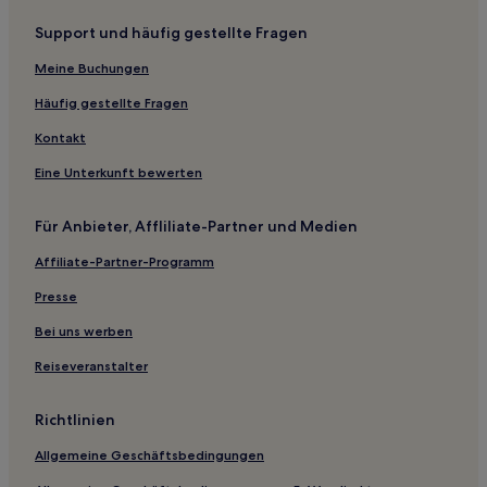
Wythenshawe Hotels
Support und häufig gestellte Fragen
Hotels nahe Straßenbahnhaltestelle Salford Quays
Hotels nahe The Opera House
Meine Buchungen
First Street: Hotels
Häufig gestellte Fragen
Burnage Hotels
Kontakt
Trafford: Hotels
Eine Unterkunft bewerten
Hotels nahe Didsbury Park
Für Anbieter, Affliliate-Partner und Medien
Hotels nahe Exchange Square
Affiliate-Partner-Programm
Hotels nahe Castlefield Urban Heritage Park
Hotels nahe Bahnhof Deansgate
Presse
Piccadilly: Hotels
Bei uns werben
Hotels nahe Manchester Academy
Reiseveranstalter
Hotels nahe King Street Manchester
Richtlinien
Hotels nahe The Crystal Maze LIVE Experience
Allgemeine Geschäftsbedingungen
B&B in Dovedale National Nature Reserve