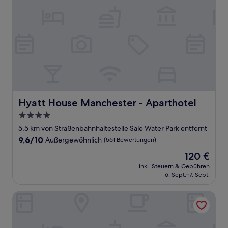
Hyatt House Manchester - Aparthotel
Hyatt House Manchester - Aparthotel
4.0-
Sterne-
5,5 km von Straßenbahnhaltestelle Sale Water Park entfernt
Unterkunft
9.6
9,6/10
Außergewöhnlich
(561 Bewertungen)
von
Der
120 €
10,
Preis
Außergewöhnlich,
inkl. Steuern & Gebühren
beträgt
6. Sept.–7. Sept.
(561
120 €
Bewertungen)
Eskdale Lodge