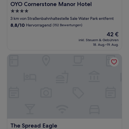
OYO Cornerstone Manor Hotel
OYO Cornerstone Manor Hotel
4.0-
Sterne-
3 km von Straßenbahnhaltestelle Sale Water Park entfernt
Unterkunft
8.8
8,8/10
Hervorragend
(152 Bewertungen)
von
Der
42 €
10,
Preis
Hervorragend,
inkl. Steuern & Gebühren
beträgt
18. Aug.–19. Aug.
(152
42 €
Bewertungen)
The Spread Eagle
The Spread Eagle
The Spread Eagle