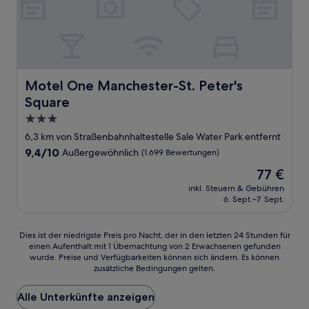
Motel One Manchester-St. Peter's Square
Motel One Manchester-St. Peter's
Square
3.0-
Sterne-
6,3 km von Straßenbahnhaltestelle Sale Water Park entfernt
Unterkunft
9.4
9,4/10
Außergewöhnlich
(1.699 Bewertungen)
von
Der
77 €
10,
Preis
Außergewöhnlich,
inkl. Steuern & Gebühren
beträgt
6. Sept.–7. Sept.
(1.699
77 €
Bewertungen)
Dies
Dies ist der niedrigste Preis pro Nacht, der in den letzten 24 Stunden für
einen Aufenthalt mit 1 Übernachtung von 2 Erwachsenen gefunden
ist
wurde. Preise und Verfügbarkeiten können sich ändern. Es können
der
zusätzliche Bedingungen gelten.
niedrigste
Preis
Alle Unterkünfte anzeigen
pro