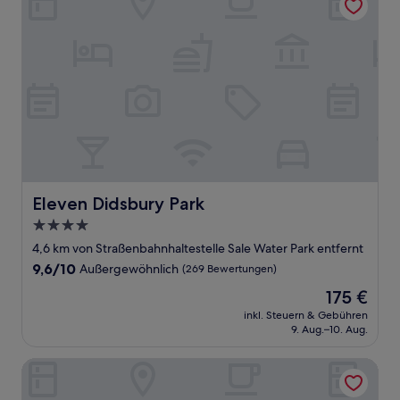
Eleven Didsbury Park
Eleven Didsbury Park
4.0-
Sterne-
4,6 km von Straßenbahnhaltestelle Sale Water Park entfernt
Unterkunft
9.6
9,6/10
Außergewöhnlich
(269 Bewertungen)
von
Der
175 €
10,
Preis
Außergewöhnlich,
inkl. Steuern & Gebühren
beträgt
9. Aug.–10. Aug.
(269
175 €
Bewertungen)
Hyatt House Manchester - Aparthotel