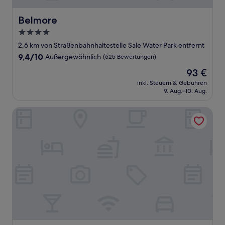
Belmore
Belmore
4.0-
Sterne-
2,6 km von Straßenbahnhaltestelle Sale Water Park entfernt
Unterkunft
9.4
9,4/10
Außergewöhnlich
(625 Bewertungen)
von
Der
93 €
10,
Preis
Außergewöhnlich,
inkl. Steuern & Gebühren
beträgt
9. Aug.–10. Aug.
(625
93 €
Bewertungen)
OYO Cornerstone Manor Hotel