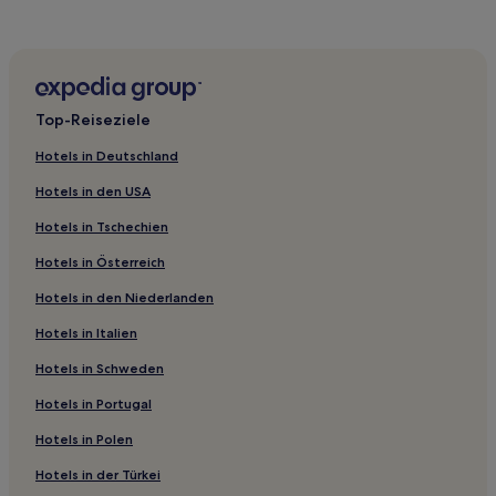
Hotels nahe Station Shudehill
Hotels nahe Manchester Central Library
Hotels nahe Bahnhof Stockport
Hotels nahe Wythenshawe Hospital
Top-Reiseziele
Hotels nahe Bahnhof Manchester Airport
Hotels in Deutschland
Hotels nahe Albert Square
Hotels in den USA
Cheadle Hulme Hotels
Hotels in Tschechien
Hotels nahe Abbotsfield Park
Hotels in Österreich
Hotels nahe National Football Museum
Hotels in den Niederlanden
Manchester Hotels
Hotels nahe Bahnhof Levenshulme
Hotels in Italien
Hotels nahe University of Salford
Hotels in Schweden
Hotels nahe HOME Theater Manchester
Hotels in Portugal
Hotels nahe Wythenshawe
Hotels in Polen
St. John's: Hotels
Hotels in der Türkei