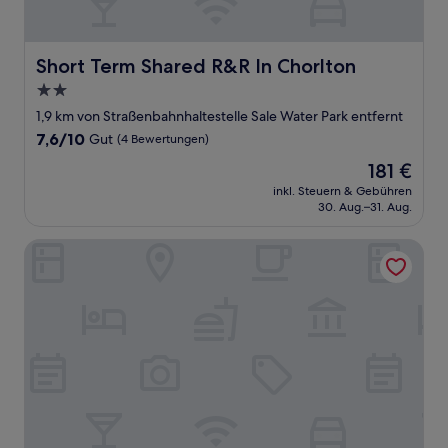
Short Term Shared R&R In Chorlton
Short Term Shared R&R In Chorlton
2.0-
Sterne-
1,9 km von Straßenbahnhaltestelle Sale Water Park entfernt
Unterkunft
7.6
7,6/10
Gut
(4 Bewertungen)
von
Der
181 €
10,
Preis
Gut,
inkl. Steuern & Gebühren
beträgt
30. Aug.–31. Aug.
(4
181 €
Bewertungen)
Belmore