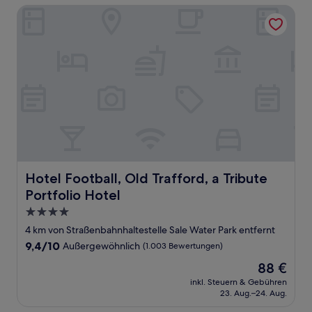
Hotel Football, Old Trafford, a Tribute Portfolio Hotel
Hotel Football, Old Trafford, a Tribute Portfolio Hotel
Hotel Football, Old Trafford, a Tribute
Portfolio Hotel
4.0-
Sterne-
4 km von Straßenbahnhaltestelle Sale Water Park entfernt
Unterkunft
9.4
9,4/10
Außergewöhnlich
(1.003 Bewertungen)
von
Der
88 €
10,
Preis
Außergewöhnlich,
inkl. Steuern & Gebühren
beträgt
23. Aug.–24. Aug.
(1.003
88 €
Bewertungen)