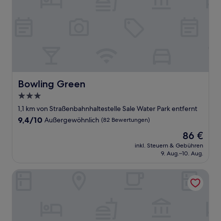
Bowling Green
Bowling Green
3.0-
Sterne-
1,1 km von Straßenbahnhaltestelle Sale Water Park entfernt
Unterkunft
9.4
9,4/10
Außergewöhnlich
(82 Bewertungen)
von
Der
86 €
10,
Preis
Außergewöhnlich,
inkl. Steuern & Gebühren
beträgt
9. Aug.–10. Aug.
(82
86 €
Bewertungen)
Britannia Hotel Manchester Airport