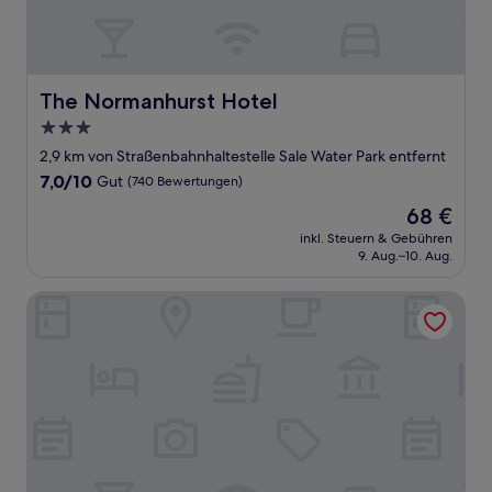
The Normanhurst Hotel
The Normanhurst Hotel
3.0-
Sterne-
2,9 km von Straßenbahnhaltestelle Sale Water Park entfernt
Unterkunft
7.0
7,0/10
Gut
(740 Bewertungen)
von
Der
68 €
10,
Preis
Gut,
inkl. Steuern & Gebühren
beträgt
9. Aug.–10. Aug.
(740
68 €
Bewertungen)
Short Term Shared R&R In Chorlton