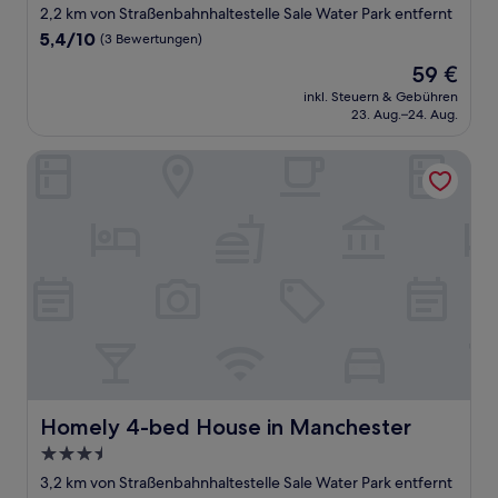
Sterne-
2,2 km von Straßenbahnhaltestelle Sale Water Park entfernt
Unterkunft
5.4
5,4/10
(3 Bewertungen)
von
Der
59 €
10,
Preis
(3
inkl. Steuern & Gebühren
beträgt
23. Aug.–24. Aug.
Bewertungen)
59 €
Homely 4-bed House in Manchester
Homely 4-bed House in Manchester
Homely 4-bed House in Manchester
3.5-
Sterne-
3,2 km von Straßenbahnhaltestelle Sale Water Park entfernt