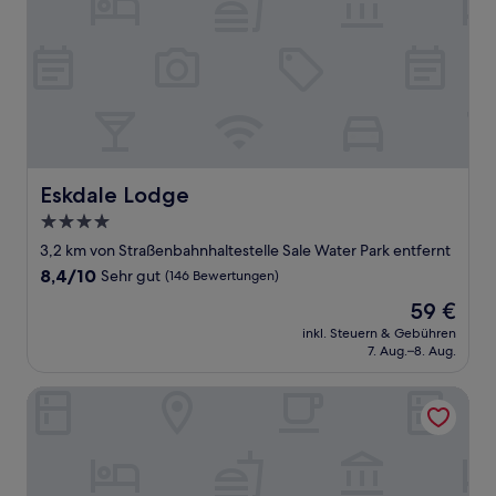
Eskdale Lodge
Eskdale Lodge
4.0-
Sterne-
3,2 km von Straßenbahnhaltestelle Sale Water Park entfernt
Unterkunft
8.4
8,4/10
Sehr gut
(146 Bewertungen)
von
Der
59 €
10,
Preis
Sehr
inkl. Steuern & Gebühren
beträgt
7. Aug.–8. Aug.
gut,
59 €
(146
Bewertungen)
Wilde Manchester City Centre