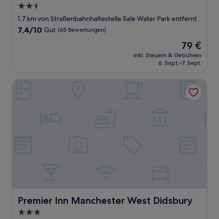
2.5-
Sterne-
1,7 km von Straßenbahnhaltestelle Sale Water Park entfernt
Unterkunft
7.4
7,4/10
Gut
(65 Bewertungen)
von
Der
79 €
10,
Preis
Gut,
inkl. Steuern & Gebühren
beträgt
6. Sept.–7. Sept.
(65
79 €
Bewertungen)
Premier Inn Manchester West Didsbury
Premier Inn Manchester West Didsbury
Premier Inn Manchester West Didsbury
3.0-