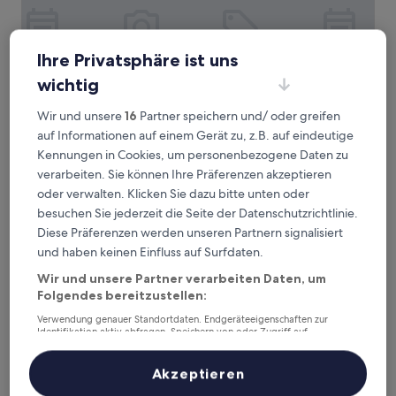
Ihre Privatsphäre ist uns
wichtig
Wir und unsere
16
Partner speichern und/ oder greifen
Britannia Hotel Manchester Airport
Britannia Hotel Manchester Airport
auf Informationen auf einem Gerät zu, z.B. auf eindeutige
3.0-
Kennungen in Cookies, um personenbezogene Daten zu
Sterne-
3 km von Straßenbahnhaltestelle Sale Water Park entfernt
verarbeiten. Sie können Ihre Präferenzen akzeptieren
Unterkunft
7.2
7,2/10
Gut
(1.198 Bewertungen)
oder verwalten. Klicken Sie dazu bitte unten oder
von
besuchen Sie jederzeit die Seite der Datenschutzrichtlinie.
Der
57 €
10,
Diese Präferenzen werden unseren Partnern signalisiert
Preis
Gut,
inkl. Steuern & Gebühren
beträgt
und haben keinen Einfluss auf Surfdaten.
7. Aug.–8. Aug.
(1.198
57 €
Bewertungen)
Wir und unsere Partner verarbeiten Daten, um
Trivelles Belforte Hotel
Folgendes bereitzustellen:
Verwendung genauer Standortdaten. Endgeräteeigenschaften zur
Identifikation aktiv abfragen. Speichern von oder Zugriff auf
Informationen auf einem Endgerät. Personalisierte Werbung und
Inhalte, Messung von Werbeleistung und der Performance von Inhalten,
Zielgruppenforschung sowie Entwicklung und Verbesserung von
Akzeptieren
Angeboten.