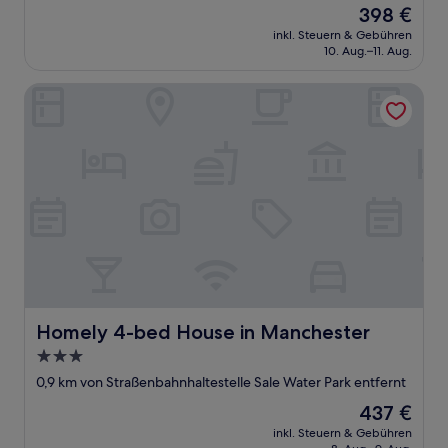
Unterkunft
Der
398 €
Preis
inkl. Steuern & Gebühren
beträgt
10. Aug.–11. Aug.
398 €
Homely 4-bed House in Manchester
Homely 4-bed House in Manchester
Homely 4-bed House in Manchester
3.0-
Sterne-
0,9 km von Straßenbahnhaltestelle Sale Water Park entfernt
Unterkunft
Der
437 €
Preis
inkl. Steuern & Gebühren
beträgt