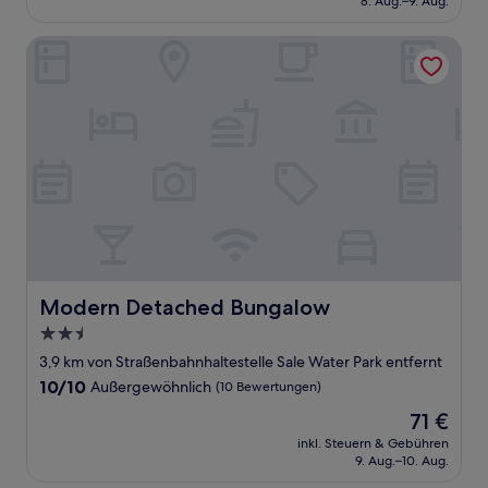
8. Aug.–9. Aug.
437 €
Modern Detached Bungalow
Modern Detached Bungalow
Modern Detached Bungalow
2.5-
Sterne-
3,9 km von Straßenbahnhaltestelle Sale Water Park entfernt
Unterkunft
10.0
10/10
Außergewöhnlich
(10 Bewertungen)
von
Der
71 €
10,
Preis
Außergewöhnlich,
inkl. Steuern & Gebühren
beträgt
9. Aug.–10. Aug.
(10
71 €
Bewertungen)