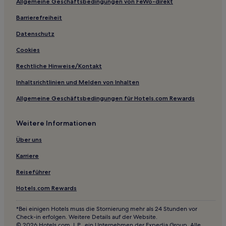
Allgemeine Geschäftsbedingungen von FeWo-direkt
Gasthäuser in Manchester
Gasthöfe in Manchester
Barrierefreiheit
B&B in Chester
Datenschutz
Ferienwohnungen in Chester
Cookies
Gasthöfe in Langsett Reservoir
Rechtliche Hinweise/Kontakt
Gasthäuser in North West England
Inhaltsrichtlinien und Melden von Inhalten
Gasthäuser in Preston
Allgemeine Geschäftsbedingungen für Hotels.com Rewards
Gasthäuser in Crosby Beach
Weitere Informationen
B&B in Crosby Beach
Hostels in Crosby Beach
Über uns
B&B in Buxton
Karriere
Gasthäuser in Crewe
Reiseführer
Gasthäuser in Liverpool
Hotels.com Rewards
B&B in Liverpool
*Bei einigen Hotels muss die Stornierung mehr als 24 Stunden vor
Aparthotels in Liverpool
Check-in erfolgen. Weitere Details auf der Website.
© 2026 Hotels.com, L.P., ein Unternehmen der Expedia Group. Alle