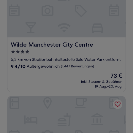
Wilde Manchester City Centre
Wilde Manchester City Centre
4.0-
Sterne-
6,3 km von Straßenbahnhaltestelle Sale Water Park entfernt
Unterkunft
9.4
9,4/10
Außergewöhnlich
(1.447 Bewertungen)
von
Der
73 €
10,
Preis
Außergewöhnlich,
inkl. Steuern & Gebühren
beträgt
19. Aug.–20. Aug.
(1.447
73 €
Bewertungen)
Motel One Manchester-St. Peter's Square