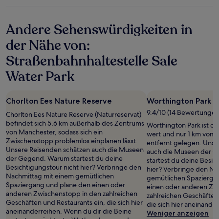
gelten.
Sterne-
Unterkunft
Andere Sehenswürdigkeiten in
der Nähe von:
Straßenbahnhaltestelle Sale
Water Park
Chorlton Ees Nature Reserve
Worthington Park
9.4/10 (14 Bewertungen
Chorlton Ees Nature Reserve (Naturreservat)
befindet sich 5,6 km außerhalb des Zentrums
Worthington Park ist de
von Manchester, sodass sich ein
wert und nur 1 km vom 
Zwischenstopp problemlos einplanen lässt.
entfernt gelegen. Unse
Unsere Reisenden schätzen auch die Museen
auch die Museen der 
der Gegend. Warum startest du deine
startest du deine Besic
Besichtigungstour nicht hier? Verbringe den
hier? Verbringe den Na
Nachmittag mit einem gemütlichen
gemütlichen Spazierga
Spaziergang und plane den einen oder
einen oder anderen Zw
anderen Zwischenstopp in den zahlreichen
zahlreichen Geschäften
Geschäften und Restaurants ein, die sich hier
die sich hier aneinande
aneinanderreihen. Wenn du dir die Beine
Weniger anzeigen