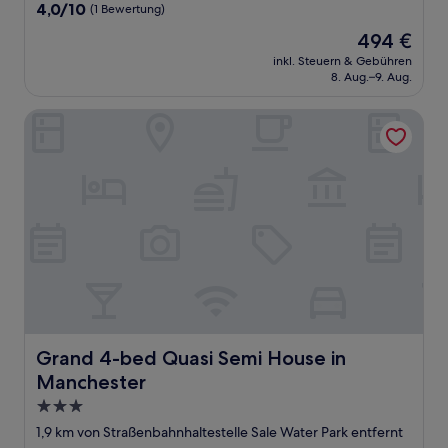
Unterkunft
4.0
4,0/10
(1 Bewertung)
von
Der
494 €
10,
Preis
(1
inkl. Steuern & Gebühren
beträgt
8. Aug.–9. Aug.
Bewertung)
494 €
Grand 4-bed Quasi Semi House in Manchester
Grand 4-bed Quasi Semi House in Manchester
Grand 4-bed Quasi Semi House in
Manchester
3.0-
Sterne-
1,9 km von Straßenbahnhaltestelle Sale Water Park entfernt