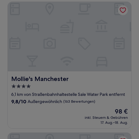
Mollie's Manchester
Mollie's Manchester
Mollie's Manchester
4.0-
Sterne-
6,1 km von Straßenbahnhaltestelle Sale Water Park entfernt
Unterkunft
9.8
9,8/10
Außergewöhnlich
(163 Bewertungen)
von
Der
98 €
10,
Preis
Außergewöhnlich,
inkl. Steuern & Gebühren
beträgt
17. Aug.–18. Aug.
(163
98 €
Bewertungen)
Eleven Didsbury Park