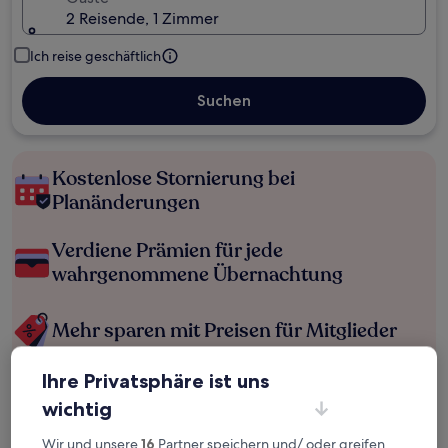
2 Reisende, 1 Zimmer
Ich reise geschäftlich
Suchen
Kostenlose Stornierung bei
Planänderungen
Verdiene Prämien für jede
wahrgenommene Übernachtung
Mehr sparen mit Preisen für Mitglieder
Ihre Privatsphäre ist uns
wichtig
Überprüfe die Preise für diese Daten
Wir und unsere
16
Partner speichern und/ oder greifen