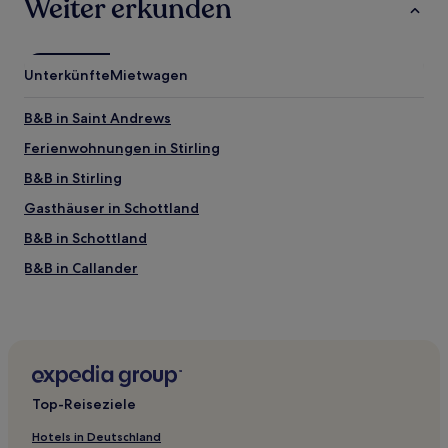
Weiter erkunden
Unterkünfte
Mietwagen
B&B in Saint Andrews
Ferienwohnungen in Stirling
B&B in Stirling
Gasthäuser in Schottland
B&B in Schottland
B&B in Callander
Ferienwohnungen in Belhaven Beach
Gasthöfe in Belhaven Beach
Hütten in Belhaven Beach
Ferienwohnungen in Perth und Kinross
Top-Reiseziele
B&B in Pitlochry
Hotels in Deutschland