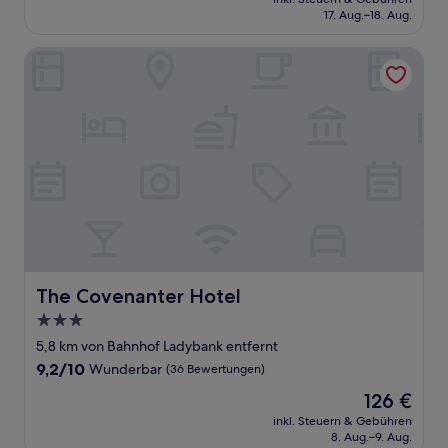
beträgt
17. Aug.–18. Aug.
(110
123 €
Bewertungen)
The Covenanter Hotel
The Covenanter Hotel
The Covenanter Hotel
3.0-
Sterne-
5,8 km von Bahnhof Ladybank entfernt
Unterkunft
9.2
9,2/10
Wunderbar
(36 Bewertungen)
von
Der
126 €
10,
Preis
Wunderbar,
inkl. Steuern & Gebühren
beträgt
8. Aug.–9. Aug.
(36