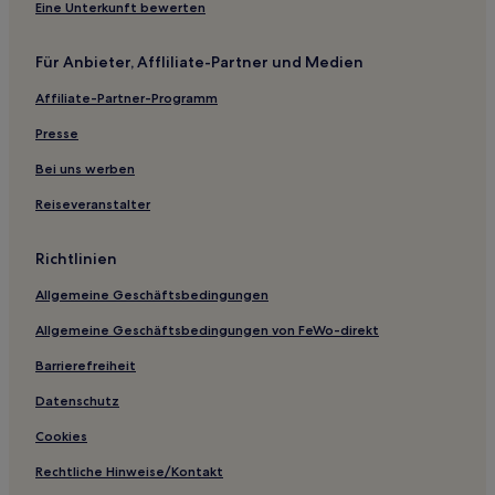
Hotels mit Parkplatz in Crieff
Eine Unterkunft bewerten
Haustierfreundliche in Crieff
Für Anbieter, Affliliate-Partner und Medien
Luxus in Schottland
Affiliate-Partner-Programm
Haustierfreundliche in Schottland
Günstige in Schottland
Presse
Familien in Schottland
Bei uns werben
Hotels mit inbegriffenem Frühstück in Schottland
Reiseveranstalter
Hotels mit Fitnessbereich in Schottland
Richtlinien
Golf in Schottland
Allgemeine Geschäftsbedingungen
Hotels mit Parkplatz in Schottland
Allgemeine Geschäftsbedingungen von FeWo-direkt
Lgbtqia-Freundliche in Schottland
Hotels mit Parkplatz in Edinburgh & Lothian
Barrierefreiheit
Hotels mit WLAN in Edinburgh & Lothian
Datenschutz
Familien in Glenrothes
Cookies
Golf in Pitlochry
Rechtliche Hinweise/Kontakt