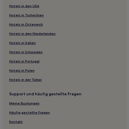
Gasthäuser in Pitlochry
Hotels in den USA
Ferienwohnungen in Perth
Hotels in Tschechien
Ferienwohnungen in Leven Beach
Hotels in Österreich
Cottages in Seacliff Beach
Hotels in den Niederlanden
Ferienwohnungen in Seacliff Beach
Gasthäuser in Edinburgh
Hotels in Italien
Gasthöfe in Edinburgh
Hotels in Schweden
Aparthotels in Edinburgh
Hotels in Portugal
B&B in Edinburgh
Hotels in Polen
Hotels mit inbegriffenem Frühstück nahe Multrees Walk
Hotels in der Türkei
Günstige nahe Edinburgh Port
Support und häufig gestellte Fragen
Haustierfreundliche nahe Edinburgh Port
Hotels mit Parkplatz nahe Edinburgh Port
Meine Buchungen
Familien in Perth
Häufig gestellte Fragen
Hotels mit Parkplatz in Angus und Dundee
Kontakt