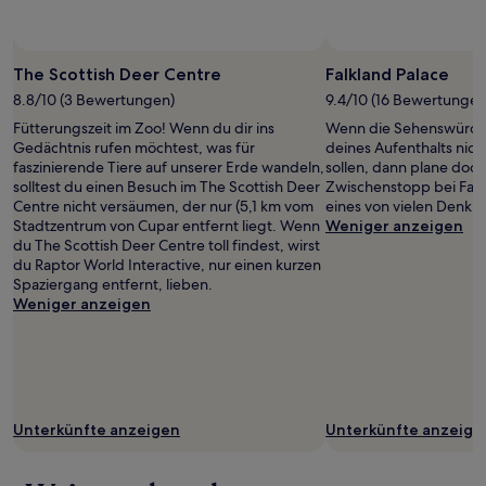
sich
ändern.
Foto von Jock Watson
Öffentliches
Es
Foto
The Scottish Deer Centre
Falkland Palace
können
von
zusätzliche
8.8/10 (3 Bewertungen)
9.4/10 (16 Bewertungen
Jock
Bedingungen
Fütterungszeit im Zoo! Wenn du dir ins
Wenn die Sehenswürdi
Watson
gelten.
Gedächtnis rufen möchtest, was für
deines Aufenthalts nic
faszinierende Tiere auf unserer Erde wandeln,
sollen, dann plane doch
solltest du einen Besuch im The Scottish Deer
Zwischenstopp bei Falk
Centre nicht versäumen, der nur (5,1 km vom
eines von vielen Denkmä
Stadtzentrum von Cupar entfernt liegt. Wenn
Weniger anzeigen
du The Scottish Deer Centre toll findest, wirst
du Raptor World Interactive, nur einen kurzen
Spaziergang entfernt, lieben.
Weniger anzeigen
Unterkünfte anzeigen
Unterkünfte anzeige