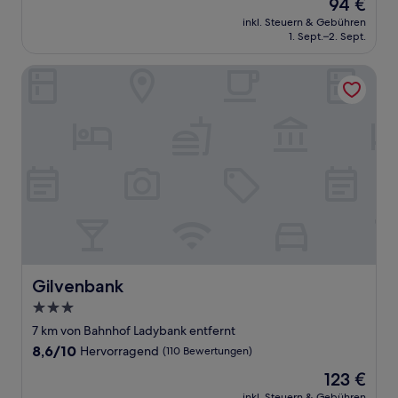
Der
94 €
10,
Preis
Sehr
inkl. Steuern & Gebühren
beträgt
1. Sept.–2. Sept.
gut,
94 €
(210
Bewertungen)
Gilvenbank
Gilvenbank
Gilvenbank
3.0-
Sterne-
7 km von Bahnhof Ladybank entfernt
Unterkunft
8.6
8,6/10
Hervorragend
(110 Bewertungen)
von
Der
123 €
10,
Preis
Hervorragend,
inkl. Steuern & Gebühren