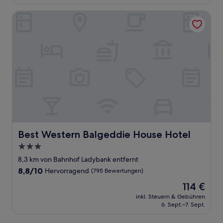
126 €
Bewertungen)
Best Western Balgeddie House Hotel
Best Western Balgeddie House Hotel
Best Western Balgeddie House Hotel
3.0-
Sterne-
8,3 km von Bahnhof Ladybank entfernt
Unterkunft
8.8
8,8/10
Hervorragend
(795 Bewertungen)
von
Der
114 €
10,
Preis
Hervorragend,
inkl. Steuern & Gebühren
beträgt
6. Sept.–7. Sept.
(795
114 €
Bewertungen)