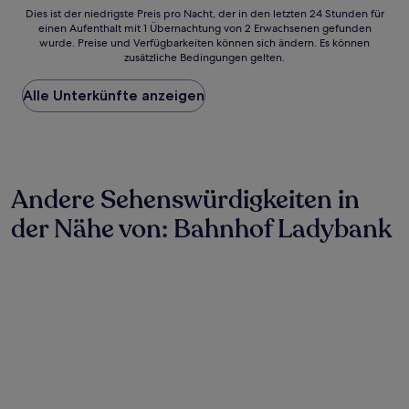
Dies
Dies ist der niedrigste Preis pro Nacht, der in den letzten 24 Stunden für
einen Aufenthalt mit 1 Übernachtung von 2 Erwachsenen gefunden
ist
wurde. Preise und Verfügbarkeiten können sich ändern. Es können
der
zusätzliche Bedingungen gelten.
niedrigste
Preis
Alle Unterkünfte anzeigen
pro
Nacht,
der
in
den
letzten
Andere Sehenswürdigkeiten in
24 Stunden
für
der Nähe von: Bahnhof Ladybank
einen
Aufenthalt
mit
1 Übernachtung
von
2 Erwachsenen
gefunden
wurde.
Preise
und
Verfügbarkeiten
können