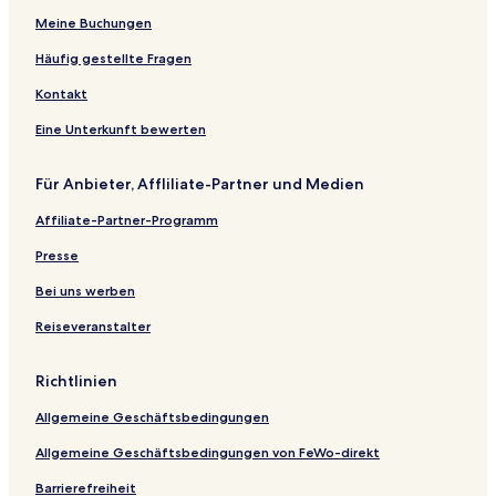
5-Sterne-Hotels in Chester
Meine Buchungen
4-Sterne-Hotels in Crewe
Häufig gestellte Fragen
3-Sterne-Hotels in Crewe
Kontakt
2-Sterne-Hotels in Blackpool
Eine Unterkunft bewerten
Business in Wigan
Für Anbieter, Affliliate-Partner und Medien
Günstige in Crewe
Affiliate-Partner-Programm
Hotels mit inbegriffenem Frühstück in Chester
Luxus in Chester
Presse
Günstige in Chester
Bei uns werben
Haustierfreundliche in Chester
Reiseveranstalter
Günstige nahe Formby Beach
Richtlinien
Hotels mit inbegriffenem Frühstück nahe Wilmslow Road
Allgemeine Geschäftsbedingungen
Familien in Cheshire
Allgemeine Geschäftsbedingungen von FeWo-direkt
Lgbtqia-Freundliche in Blackpool
Hotels mit inbegriffenem Frühstück in Blackpool
Barrierefreiheit