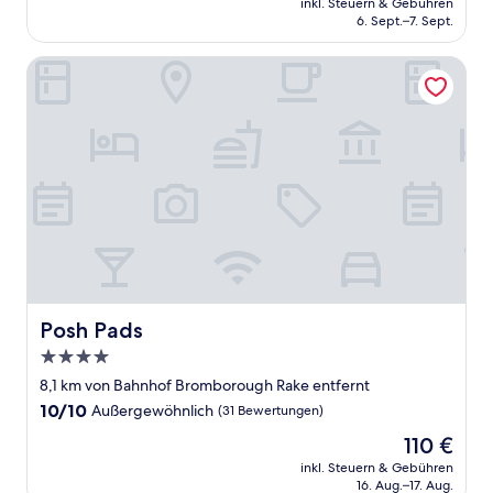
Außergewöhnlich,
inkl. Steuern & Gebühren
beträgt
6. Sept.–7. Sept.
(1.006
89 €
Bewertungen)
Posh Pads
Posh Pads
Posh Pads
4.0-
Sterne-
8,1 km von Bahnhof Bromborough Rake entfernt
Unterkunft
10.0
10/10
Außergewöhnlich
(31 Bewertungen)
von
Der
110 €
10,
Preis
Außergewöhnlich,
inkl. Steuern & Gebühren
beträgt
16. Aug.–17. Aug.
(31