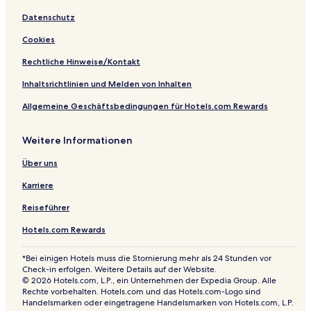
Familien in Blackpool
Datenschutz
Haustierfreundliche in Blackpool
Cookies
Familien in Preston
Rechtliche Hinweise/Kontakt
Lgbtqia-Freundliche in Preston
Inhaltsrichtlinien und Melden von Inhalten
Haustierfreundliche in Preston
Allgemeine Geschäftsbedingungen für Hotels.com Rewards
Familien nahe Crosby Beach
Weitere Informationen
Luxus nahe Crosby Beach
Golf in Whitchurch
Über uns
Business nahe Chester Rows
Karriere
Business in Warrington
Reiseführer
Luxus in Die Docks
Hotels.com Rewards
Hotels mit inbegriffenem Frühstück nahe Blundellsands
Beach
*Bei einigen Hotels muss die Stornierung mehr als 24 Stunden vor
Check-in erfolgen. Weitere Details auf der Website.
Hotels mit inbegriffenem Frühstück in Blackpool Town
© 2026 Hotels.com, L.P., ein Unternehmen der Expedia Group. Alle
Center
Rechte vorbehalten. Hotels.com und das Hotels.com-Logo sind
Handelsmarken oder eingetragene Handelsmarken von Hotels.com, L.P.