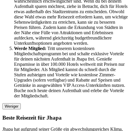
wahrscheinlich erschwinglicher sind. Wenn du bei deinem
Aufenthalt sparen möchtest, ziehe in Betracht, dich für Hotels
etwas außerhalb des Stadtzentrums zu entscheiden. Obwohl
diese Wahl etwas mehr Reisezeit erfordern kann, um wichtige
Sehenswürdigkeiten zu erreichen, kann sie zu besseren
Preisen führen. Zudem kann die Erkundung von Städten in
der Nähe eine Fülle von Attraktionen und Erlebnissen
aufdecken, während gleichzeitig budgetfreundlichere
Unterkunftsoptionen angeboten werden.
Werde Mitglied:
Tritt unserem kostenlosen
Mitgliedschaftsprogramm bei und schalte exklusive Vorteile
für deinen nächsten Aufenthalt in Jhapa frei. Genieße
Ersparnisse in über 100.000 Hotels weltweit mit Preisen nur
für Mitglieder. Als Mitglied kannst du schnell durch die
Stufen aufsteigen und Vorteile wie kostenlose Zimmer-
Upgrades (sofern verfügbar) und Rabatte auf Speisen und
Getränke in ausgewählten VIP Access-Unterkünften nutzen.
Buche noch heute deinen Aufenthalt und erlebe die Vorteile
der Mitgliedschaft.
Weniger
Beste Reisezeit für Jhapa
Jhapa hat aufgrund seiner Größe ein abwechslungsreiches Klima,