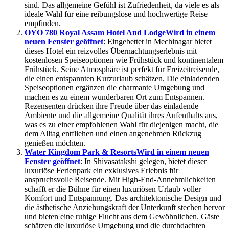
sind. Das allgemeine Gefühl ist Zufriedenheit, da viele es als
ideale Wahl für eine reibungslose und hochwertige Reise
empfinden.
OYO 780 Royal Assam Hotel And Lodge
Wird in einem
neuen Fenster geöffnet
: Eingebettet in Mechinagar bietet
dieses Hotel ein reizvolles Übernachtungserlebnis mit
kostenlosen Speiseoptionen wie Frühstück und kontinentalem
Frühstück. Seine Atmosphäre ist perfekt für Freizeitreisende,
die einen entspannten Kurzurlaub schätzen. Die einladenden
Speiseoptionen ergänzen die charmante Umgebung und
machen es zu einem wunderbaren Ort zum Entspannen.
Rezensenten drücken ihre Freude über das einladende
Ambiente und die allgemeine Qualität ihres Aufenthalts aus,
was es zu einer empfohlenen Wahl für diejenigen macht, die
dem Alltag entfliehen und einen angenehmen Rückzug
genießen möchten.
Water Kingdom Park & Resorts
Wird in einem neuen
Fenster geöffnet
: In Shivasatakshi gelegen, bietet dieser
luxuriöse Ferienpark ein exklusives Erlebnis für
anspruchsvolle Reisende. Mit High-End-Annehmlichkeiten
schafft er die Bühne für einen luxuriösen Urlaub voller
Komfort und Entspannung. Das architektonische Design und
die ästhetische Anziehungskraft der Unterkunft stechen hervor
und bieten eine ruhige Flucht aus dem Gewöhnlichen. Gäste
schätzen die luxuriöse Umgebung und die durchdachten