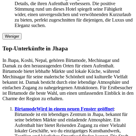
Details, die ihren Aufenthalt verbessern. Die positive
Stimmung rund um dieses Hotel spiegelt seine Fähigkeit
wider, einen unvergesslichen und verwöhnenden Kurzurlaub
zu bieten, perfekt zugeschnitten für diejenigen, die Luxus und
Eleganz suchen.
Weniger
Top-Unterkünfte in Jhapa
In Jhapa, Koshi, Nepal, gehören Birtamode, Mechinagar und
Damak zu den herausragenden Orten für einen Aufenthalt.
Birtamode bietet lebhafte Märkte und lokale Küche, während
Mechinagar für seine malerische Schönheit und kulturelle Vielfalt
bekannt ist. Damak besticht durch eine lebendige Atmosphäre und
einfachen Zugang zu nahegelegenen Attraktionen. Für Erstbesucher
ist Birtamode die beste Wahl, um einen umfassenden Einblick in den
Charme der Region zu erhalten.
Birtamode
Wird in einem neuen Fenster geöffnet
:
Birtamode ist ein lebendiges Zentrum in Jhapa, bekannt für
seine belebten Märkte und einladende Atmosphäre. Ein
Aufenthalt hier bietet Reisenden Zugang zu einer Vielzahl
lokaler Geschäfte, wo du einzigartiges Kunsthandwerk,