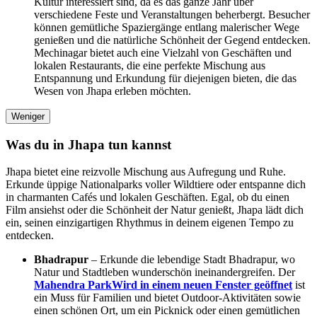
Kultur interessiert sind, da es das ganze Jahr über
verschiedene Feste und Veranstaltungen beherbergt. Besucher
können gemütliche Spaziergänge entlang malerischer Wege
genießen und die natürliche Schönheit der Gegend entdecken.
Mechinagar bietet auch eine Vielzahl von Geschäften und
lokalen Restaurants, die eine perfekte Mischung aus
Entspannung und Erkundung für diejenigen bieten, die das
Wesen von Jhapa erleben möchten.
Weniger
Was du in Jhapa tun kannst
Jhapa bietet eine reizvolle Mischung aus Aufregung und Ruhe.
Erkunde üppige Nationalparks voller Wildtiere oder entspanne dich
in charmanten Cafés und lokalen Geschäften. Egal, ob du einen
Film ansiehst oder die Schönheit der Natur genießt, Jhapa lädt dich
ein, seinen einzigartigen Rhythmus in deinem eigenen Tempo zu
entdecken.
Bhadrapur
– Erkunde die lebendige Stadt Bhadrapur, wo
Natur und Stadtleben wunderschön ineinandergreifen. Der
Mahendra Park
Wird in einem neuen Fenster geöffnet
ist
ein Muss für Familien und bietet Outdoor-Aktivitäten sowie
einen schönen Ort, um ein Picknick oder einen gemütlichen