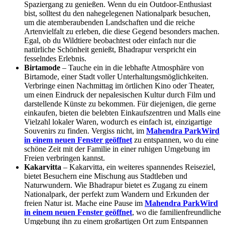
Spaziergang zu genießen. Wenn du ein Outdoor-Enthusiast
bist, solltest du den nahegelegenen Nationalpark besuchen,
um die atemberaubenden Landschaften und die reiche
Artenvielfalt zu erleben, die diese Gegend besonders machen.
Egal, ob du Wildtiere beobachtest oder einfach nur die
natürliche Schönheit genießt, Bhadrapur verspricht ein
fesselndes Erlebnis.
Birtamode
– Tauche ein in die lebhafte Atmosphäre von
Birtamode, einer Stadt voller Unterhaltungsmöglichkeiten.
Verbringe einen Nachmittag im örtlichen Kino oder Theater,
um einen Eindruck der nepalesischen Kultur durch Film und
darstellende Künste zu bekommen. Für diejenigen, die gerne
einkaufen, bieten die belebten Einkaufszentren und Malls eine
Vielzahl lokaler Waren, wodurch es einfach ist, einzigartige
Souvenirs zu finden. Vergiss nicht, im
Mahendra Park
Wird
in einem neuen Fenster geöffnet
zu entspannen, wo du eine
schöne Zeit mit der Familie in einer ruhigen Umgebung im
Freien verbringen kannst.
Kakarvitta
– Kakarvitta, ein weiteres spannendes Reiseziel,
bietet Besuchern eine Mischung aus Stadtleben und
Naturwundern. Wie Bhadrapur bietet es Zugang zu einem
Nationalpark, der perfekt zum Wandern und Erkunden der
freien Natur ist. Mache eine Pause im
Mahendra Park
Wird
in einem neuen Fenster geöffnet
, wo die familienfreundliche
Umgebung ihn zu einem großartigen Ort zum Entspannen