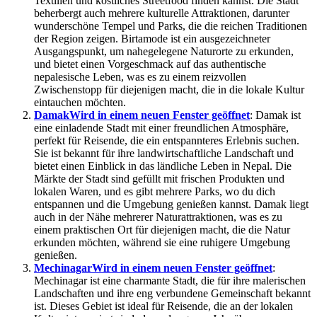
Textilien und köstliches Streetfood finden kannst. Die Stadt
beherbergt auch mehrere kulturelle Attraktionen, darunter
wunderschöne Tempel und Parks, die die reichen Traditionen
der Region zeigen. Birtamode ist ein ausgezeichneter
Ausgangspunkt, um nahegelegene Naturorte zu erkunden,
und bietet einen Vorgeschmack auf das authentische
nepalesische Leben, was es zu einem reizvollen
Zwischenstopp für diejenigen macht, die in die lokale Kultur
eintauchen möchten.
Damak
Wird in einem neuen Fenster geöffnet
: Damak ist
eine einladende Stadt mit einer freundlichen Atmosphäre,
perfekt für Reisende, die ein entspannteres Erlebnis suchen.
Sie ist bekannt für ihre landwirtschaftliche Landschaft und
bietet einen Einblick in das ländliche Leben in Nepal. Die
Märkte der Stadt sind gefüllt mit frischen Produkten und
lokalen Waren, und es gibt mehrere Parks, wo du dich
entspannen und die Umgebung genießen kannst. Damak liegt
auch in der Nähe mehrerer Naturattraktionen, was es zu
einem praktischen Ort für diejenigen macht, die die Natur
erkunden möchten, während sie eine ruhigere Umgebung
genießen.
Mechinagar
Wird in einem neuen Fenster geöffnet
:
Mechinagar ist eine charmante Stadt, die für ihre malerischen
Landschaften und ihre eng verbundene Gemeinschaft bekannt
ist. Dieses Gebiet ist ideal für Reisende, die an der lokalen