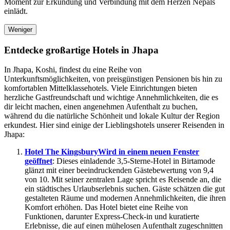
Moment zur Erkundung und Verbindung mit dem Herzen Nepals
einlädt.
Weniger
Entdecke großartige Hotels in Jhapa
In Jhapa, Koshi, findest du eine Reihe von
Unterkunftsmöglichkeiten, von preisgünstigen Pensionen bis hin zu
komfortablen Mittelklassehotels. Viele Einrichtungen bieten
herzliche Gastfreundschaft und wichtige Annehmlichkeiten, die es
dir leicht machen, einen angenehmen Aufenthalt zu buchen,
während du die natürliche Schönheit und lokale Kultur der Region
erkundest. Hier sind einige der Lieblingshotels unserer Reisenden in
Jhapa:
Hotel The Kingsbury
Wird in einem neuen Fenster
geöffnet
: Dieses einladende 3,5-Sterne-Hotel in Birtamode
glänzt mit einer beeindruckenden Gästebewertung von 9,4
von 10. Mit seiner zentralen Lage spricht es Reisende an, die
ein städtisches Urlaubserlebnis suchen. Gäste schätzen die gut
gestalteten Räume und modernen Annehmlichkeiten, die ihren
Komfort erhöhen. Das Hotel bietet eine Reihe von
Funktionen, darunter Express-Check-in und kuratierte
Erlebnisse, die auf einen mühelosen Aufenthalt zugeschnitten