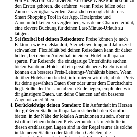
von Hotels.com zu aktivieren. Auf diese Weise könntest du zu
den Ersten gehören, die erfahren, wenn Preise fallen oder
Zimmer verfügbar werden. Zusätzlich ermöglicht dir das
Smart Shopping Tool in der App, Hotelpreise und
Annehmlichkeiten zu vergleichen, was deine Chancen erhöht,
eine clevere Buchung für deinen Last-Minute-Urlaub zu
tätigen.
Sei flexibel bei deinen Reisedaten:
Preise können je nach
Faktoren wie Hotelstandort, Sternebewertung und Jahreszeit
schwanken. Flexibilität bei deinen Reisedaten kann dir daher
helfen, bei deinem Aufenthalt in einem Hotel in Jhapa zu
sparen. Für Reisende, die einzigartige Unterkünfte suchen,
bieten Boutique-Hotels oft ein persönlicheres Erlebnis und
können ein besseres Preis-Leistungs-Verhältnis bieten. Wenn
du über Hotels.com buchst, informieren wir dich, ob der Preis
für deine gewählten Daten über oder unter dem Durchschnitt
liegt. Sollte der Preis am oberen Ende liegen, empfehlen wir
dir günstigere Daten, um deine Chancen auf ein besseres
Angebot zu erhöhen.
Berücksichtige deinen Standort:
Ein Aufenthalt im Herzen
der größeren Städte in Jhapa kann sicherlich den Komfort
bieten, in der Nähe der lokalen Attraktionen zu sein, aber er
ist oft mit einem höheren Preis verbunden. Unterkünfte in
diesen erstklassigen Lagen sind in der Regel teurer als solche
in kleineren Städten oder ländlichen Gebieten, die