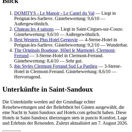
Blick
DOMITYS - Le Manoir - Le Castel du Val
— Liegt in
Perignat-les-Sarlieve. Gästebewertung: 9,6/10 —
Außergewöhnlich.
Chateau les 4 saisons
— Liegt in Saint-Cirgues-sur-Couze.
Gästebewertung: 9,6/10 — Außergewöhnlich.
Best Western Plus Hotel Gergovie
— 4-Sterne-Hotel in
Perignat-les-Sarlieve. Gästebewertung: 9,2/10 — Wunderbar.
The Originals Boutique, Hôtel le Marmotel, Clermont-
Ferrand
— 3-Sterne-Hotel in Clermont-Ferrand.
Gästebewertung: 8,4/10 — Sehr gut.
ibis Styles Clermont Ferrand Sud La Pardieu
— 3-Sterne-
Hotel in Clermont-Ferrand. Gästebewertung: 8,6/10 —
Hervorragend.
Unterkünfte in Saint-Sandoux
Die Unterkünfte werden auf der Grundlage echter
Reisebewertungen und der Beliebtheit bei Gästen ausgewählt, die
eine Nacht in Saint-Sandoux auf Hotels.com gebucht haben. Diese
Hotels in Saint-Sandoux überzeugen stets in puncto Komfort, Lage
und Erlebnis der Reisenden. Zuletzt aktualisiert am
7. August 2026
.