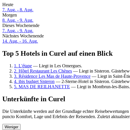
Heute
7. Aug. - 8. Aug.
Morgen
8. Aug. - 9. Aug.
Dieses Wochenende
7. Aug. - 9. Aug.
Nächstes Wochenende
14. Aug. - 16. Aug.
Top 5 Hotels in Curel auf einen Blick
1. L'étape
— Liegt in Les Omergues.
2. Hôtel Restaurant Les Chènes
— Liegt in Sisteron. Gästebew
3. Résidence Les Mas de Haute-Provence
— Liegt in Saint-Ét
4. ibis budget Sisteron
— 2-Sterne-Hotel in Sisteron. Gästebew
5. MAS DE REILHANETTE
— Liegt in Montbrun-les-Bains
Unterkünfte in Curel
Die Unterkünfte werden auf der Grundlage echter Reisebewertungen un
puncto Komfort, Lage und Erlebnis der Reisenden. Zuletzt aktualisie
Weniger