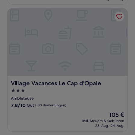
99 €
Bewertungen)
Village Vacances Le Cap d'Opale
Village Vacances Le Cap d'Opale
Village Vacances Le Cap d'Opale
3.0-
Sterne-
Ambleteuse
Unterkunft
7.8
7,8/10
Gut
(183 Bewertungen)
von
Der
105 €
10,
Preis
Gut,
inkl. Steuern & Gebühren
beträgt
23. Aug.–24. Aug.
(183
105 €
Bewertungen)