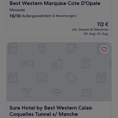
Best Western Marquise Cote D'Opale
Best Western Marquise Cote D'Opale
Marquise
10.0
10/10
Außergewöhnlich
(2 Bewertungen)
von
Der
112 €
10,
Preis
Außergewöhnlich,
inkl. Steuern & Gebühren
beträgt
30. Aug.–31. Aug.
(2
112 €
Bewertungen)
Sure Hotel by Best Western Calais Coquelles Tunnel s/ M
Sure Hotel by Best Western Calais Coquelles Tunnel s/ 
Sure Hotel by Best Western Calais
Coquelles Tunnel s/ Manche