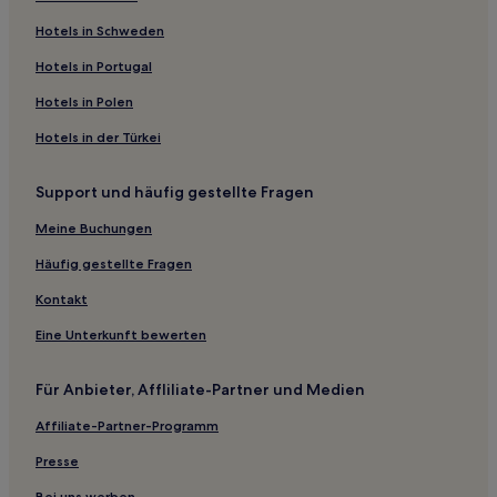
Hotels mit Parkplatz in Europäische Metropole Lille
Hotels in Schweden
Haustierfreundliche in Calais
Hotels in Portugal
Familien in Calais
Hotels in Polen
Haustierfreundliche in Le Touquet-Paris-Plage
Hotels in der Türkei
Familien in Le Touquet-Paris-Plage
Support und häufig gestellte Fragen
Haustierfreundliche in Lens
Haustierfreundliche in Béthune
Meine Buchungen
Hotels mit Parkplatz in Villeneuve-d'Ascq
Häufig gestellte Fragen
Haustierfreundliche in Boulogne-sur-Mer
Kontakt
Familien in Boulogne-sur-Mer
Eine Unterkunft bewerten
Haustierfreundliche in Saint-Omer
Für Anbieter, Affliliate-Partner und Medien
Hotels mit Parkplatz in Département Pas-de-Calais
Affiliate-Partner-Programm
Haustierfreundliche in Département Pas-de-Calais
Land der Zwei Kaps: Hotels
Presse
Écault Hotels
Bei uns werben