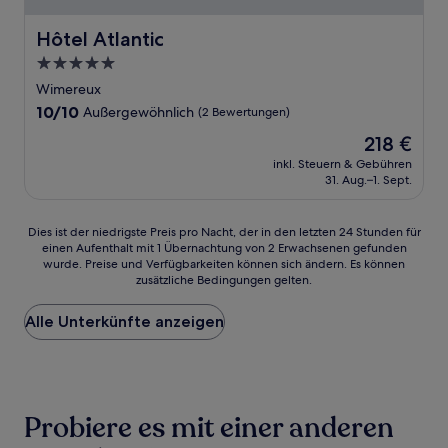
Hôtel Atlantic
Hôtel Atlantic
5.0-
Sterne-
Wimereux
Unterkunft
10.0
10/10
Außergewöhnlich
(2 Bewertungen)
von
Der
218 €
10,
Preis
Außergewöhnlich,
inkl. Steuern & Gebühren
beträgt
31. Aug.–1. Sept.
(2
218 €
Bewertungen)
Dies
Dies ist der niedrigste Preis pro Nacht, der in den letzten 24 Stunden für
einen Aufenthalt mit 1 Übernachtung von 2 Erwachsenen gefunden
ist
wurde. Preise und Verfügbarkeiten können sich ändern. Es können
der
zusätzliche Bedingungen gelten.
niedrigste
Preis
Alle Unterkünfte anzeigen
pro
Nacht,
der
in
den
letzten
Probiere es mit einer anderen
24 Stunden