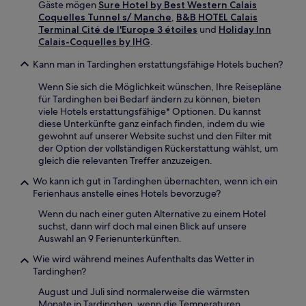
Gäste mögen
Sure Hotel by Best Western Calais
Coquelles Tunnel s/ Manche
,
B&B HOTEL Calais
Terminal Cité de l'Europe 3 étoiles
und
Holiday Inn
Calais-Coquelles by IHG
.
Kann man in Tardinghen erstattungsfähige Hotels buchen?
Wenn Sie sich die Möglichkeit wünschen, Ihre Reisepläne
für Tardinghen bei Bedarf ändern zu können, bieten
viele Hotels erstattungsfähige* Optionen. Du kannst
diese Unterkünfte ganz einfach finden, indem du wie
gewohnt auf unserer Website suchst und den Filter mit
der Option der vollständigen Rückerstattung wählst, um
gleich die relevanten Treffer anzuzeigen.
Wo kann ich gut in Tardinghen übernachten, wenn ich ein
Ferienhaus anstelle eines Hotels bevorzuge?
Wenn du nach einer guten Alternative zu einem Hotel
suchst, dann wirf doch mal einen Blick auf unsere
Auswahl an 9 Ferienunterkünften.
Wie wird während meines Aufenthalts das Wetter in
Tardinghen?
August und Juli sind normalerweise die wärmsten
Monate in Tardinghen, wenn die Temperaturen