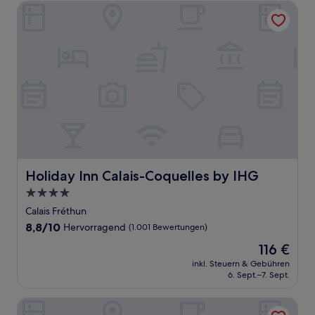
Holiday Inn Calais-Coquelles by IHG
Holiday Inn Calais-Coquelles by IHG
Holiday Inn Calais-Coquelles by IHG
4.0-
Sterne-
Calais Fréthun
Unterkunft
8.8
8,8/10
Hervorragend
(1.001 Bewertungen)
von
Der
116 €
10,
Preis
Hervorragend,
inkl. Steuern & Gebühren
beträgt
6. Sept.–7. Sept.
(1.001
116 €
Bewertungen)
Premiere Classe Boulogne - Saint Martin les Boulogne