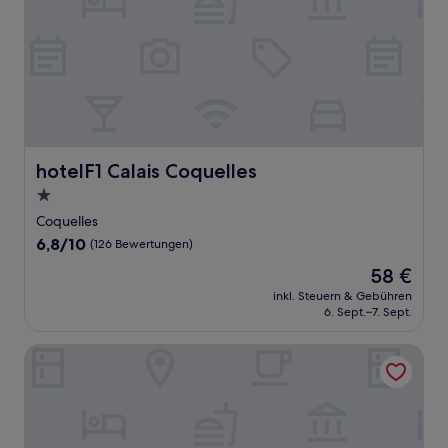
hotelF1 Calais Coquelles
hotelF1 Calais Coquelles
1.0-
Stern-
Coquelles
Unterkunft
6.8
6,8/10
(126 Bewertungen)
von
Der
58 €
10,
Preis
(126
inkl. Steuern & Gebühren
beträgt
6. Sept.–7. Sept.
Bewertungen)
58 €
B&B HOTEL Calais Terminal Cité de l'Europe 2 étoiles