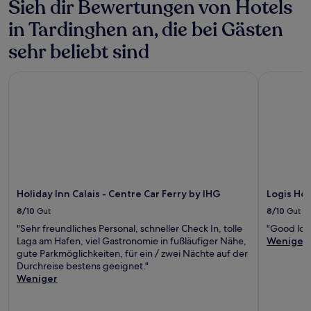
Sieh dir Bewertungen von Hotels
in Tardinghen an, die bei Gästen
sehr beliebt sind
Holiday Inn Calais - Centre Car Ferry by IHG
Logis Hôt
Holiday Inn Calais - Centre Car Ferry by IHG
Logis Hô
8/10
Gut
8/10
Gut
"Sehr freundliches Personal, schneller Check In, tolle
"Good loca
Laga am Hafen, viel Gastronomie in fußläufiger Nähe,
Weniger
gute Parkmöglichkeiten, für ein / zwei Nächte auf der
Durchreise bestens geeignet."
Weniger