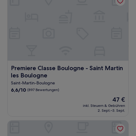
Premiere Classe Boulogne - Saint Martin les Boulogne
Premiere Classe Boulogne - Saint Martin
les Boulogne
Saint-Martin-Boulogne
6.6
6,6/10
(897 Bewertungen)
von
Der
47 €
10,
Preis
(897
inkl. Steuern & Gebühren
beträgt
2. Sept.–3. Sept.
Bewertungen)
47 €
Hôtel Villa Des 2 Caps