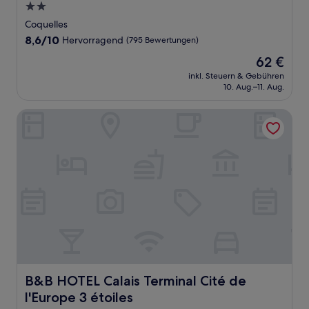
2.0-
Sterne-
Coquelles
Unterkunft
8.6
8,6/10
Hervorragend
(795 Bewertungen)
von
Der
62 €
10,
Preis
Hervorragend,
inkl. Steuern & Gebühren
beträgt
10. Aug.–11. Aug.
(795
62 €
Bewertungen)
B&B HOTEL Calais Terminal Cité de l'Europe 3 étoiles
B&B HOTEL Calais Terminal Cité de l'Europe 3 étoiles
B&B HOTEL Calais Terminal Cité de
l'Europe 3 étoiles