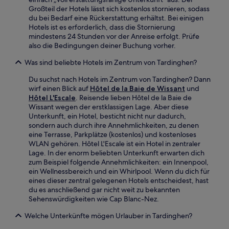
Großteil der Hotels lässt sich kostenlos stornieren, sodass
du bei Bedarf eine Rückerstattung erhältst. Bei einigen
Hotels ist es erforderlich, dass die Stornierung
mindestens 24 Stunden vor der Anreise erfolgt. Prüfe
also die Bedingungen deiner Buchung vorher.
Was sind beliebte Hotels im Zentrum von Tardinghen?
Du suchst nach Hotels im Zentrum von Tardinghen? Dann
wirf einen Blick auf
Hôtel de la Baie de Wissant
und
Hôtel L'Escale
. Reisende lieben Hôtel de la Baie de
Wissant wegen der erstklassigen Lage. Aber diese
Unterkunft, ein Hotel, besticht nicht nur dadurch,
sondern auch durch ihre Annehmlichkeiten, zu denen
eine Terrasse, Parkplätze (kostenlos) und kostenloses
WLAN gehören. Hôtel L'Escale ist ein Hotel in zentraler
Lage. In der enorm beliebten Unterkunft erwarten dich
zum Beispiel folgende Annehmlichkeiten: ein Innenpool,
ein Wellnessbereich und ein Whirlpool. Wenn du dich für
eines dieser zentral gelegenen Hotels entscheidest, hast
du es anschließend gar nicht weit zu bekannten
Sehenswürdigkeiten wie Cap Blanc-Nez.
Welche Unterkünfte mögen Urlauber in Tardinghen?