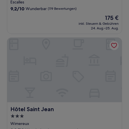
Sterne-
Escalles
Unterkunft
9.2
9,2/10
Wunderbar
(119 Bewertungen)
von
Der
175 €
10,
Preis
Wunderbar,
inkl. Steuern & Gebühren
beträgt
24. Aug.–25. Aug.
(119
175 €
Bewertungen)
Hôtel Saint Jean
Hôtel Saint Jean
Hôtel Saint Jean
3.0-
Sterne-
Wimereux
Unterkunft