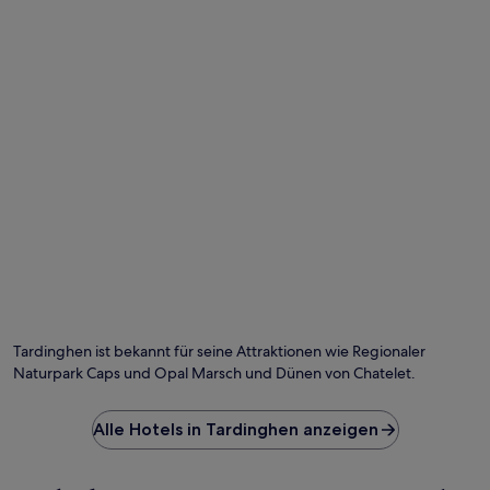
Foto von Marc De Vos
Öf
Fo
vo
Tardinghen ist bekannt für seine Attraktionen wie Regionaler
Ma
Naturpark Caps und Opal Marsch und Dünen von Chatelet.
De
Vo
Alle Hotels in Tardinghen anzeigen