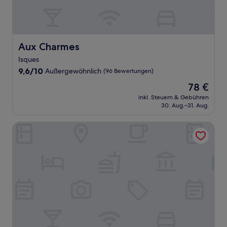
Aux Charmes
Aux Charmes
Isques
9.6
9,6/10
Außergewöhnlich
(96 Bewertungen)
von
Der
78 €
10,
Preis
Außergewöhnlich,
inkl. Steuern & Gebühren
beträgt
30. Aug.–31. Aug.
(96
78 €
Bewertungen)
Logis Hôtel & Restaurant & Bar LE COTTAGE