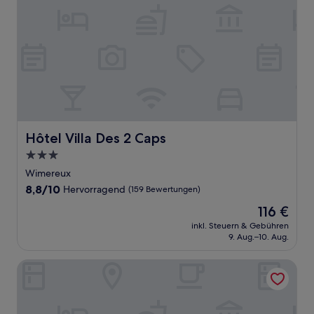
Hôtel Villa Des 2 Caps
Hôtel Villa Des 2 Caps
3.0-
Sterne-
Wimereux
Unterkunft
8.8
8,8/10
Hervorragend
(159 Bewertungen)
von
Der
116 €
10,
Preis
Hervorragend,
inkl. Steuern & Gebühren
beträgt
9. Aug.–10. Aug.
(159
116 €
Bewertungen)
hotelF1 Calais Coquelles