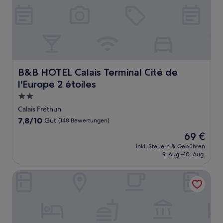
B&B HOTEL Calais Terminal Cité de l'Europe 2 étoiles
B&B HOTEL Calais Terminal Cité de
l'Europe 2 étoiles
2.0-
Sterne-
Calais Fréthun
Unterkunft
7.8
7,8/10
Gut
(148 Bewertungen)
von
Der
69 €
10,
Preis
Gut,
inkl. Steuern & Gebühren
beträgt
9. Aug.–10. Aug.
(148
69 €
Bewertungen)
Hôtel De Wimereux