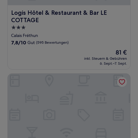
Logis Hôtel & Restaurant & Bar LE COTTAGE
Logis Hôtel & Restaurant & Bar LE
COTTAGE
3.0-
Sterne-
Calais Fréthun
Unterkunft
7.8
7,8/10
Gut
(595 Bewertungen)
von
Der
81 €
10,
Preis
Gut,
inkl. Steuern & Gebühren
beträgt
6. Sept.–7. Sept.
(595
81 €
Bewertungen)
Hôtel Atlantic