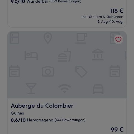
9.0
9,0/10
Wunderbar
(350 Bewertungen)
von
Der
118 €
10,
Preis
Wunderbar,
inkl. Steuern & Gebühren
beträgt
9. Aug.–10. Aug.
(350
118 €
Bewertungen)
Auberge du Colombier
Auberge du Colombier
Auberge du Colombier
Guines
8.6
8,6/10
Hervorragend
(144 Bewertungen)
von
Der
99 €
10,
Preis