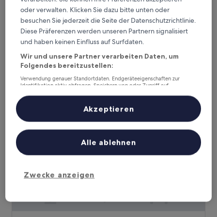
oder verwalten. Klicken Sie dazu bitte unten oder
Hôtel de la Baie de Wissant
Hôtel de la Baie de Wissant
besuchen Sie jederzeit die Seite der Datenschutzrichtlinie.
3.0-
Diese Präferenzen werden unseren Partnern signalisiert
Sterne-
und haben keinen Einfluss auf Surfdaten.
Wissant
Unterkunft
9.4
9,4/10
Außergewöhnlich
(84 Bewertungen)
Wir und unsere Partner verarbeiten Daten, um
von
Folgendes bereitzustellen:
Der
146 €
10,
Preis
Außergewöhnlich,
inkl. Steuern & Gebühren
Verwendung genauer Standortdaten. Endgeräteeigenschaften zur
beträgt
Identifikation aktiv abfragen. Speichern von oder Zugriff auf
16. Aug.–17. Aug.
(84
Informationen auf einem Endgerät. Personalisierte Werbung und
146 €
Bewertungen)
Inhalte, Messung von Werbeleistung und der Performance von Inhalten,
Best Western Marquise Cote D'Opale
Zielgruppenforschung sowie Entwicklung und Verbesserung von
Akzeptieren
Angeboten.
Liste der Partner (Lieferanten)
Alle ablehnen
Zwecke anzeigen