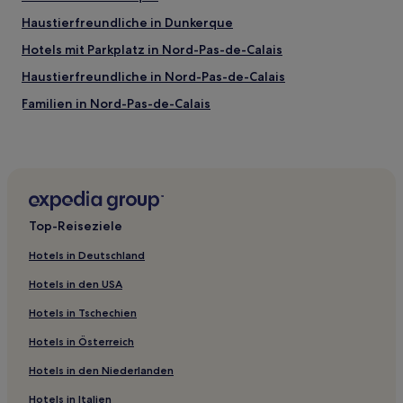
Haustierfreundliche in Dunkerque
Hotels mit Parkplatz in Nord-Pas-de-Calais
Haustierfreundliche in Nord-Pas-de-Calais
Familien in Nord-Pas-de-Calais
Familien in Lesquin
Haustierfreundliche in Berck-sur-Mer
Familien in Berck-sur-Mer
Familien in Arras
Top-Reiseziele
Haustierfreundliche in Le Crotoy
Hotels in Deutschland
Haustierfreundliche in Montreuil-sur-Mer
Hotels in den USA
Hotels mit Parkplatz in Coquelles
Hotels in Tschechien
Familien in Lille
Hotels in Österreich
Haustierfreundliche in Hauts-de-France
Hotels in den Niederlanden
Familien in Hauts-de-France
Hotels mit Parkplatz in Hauts-de-France
Hotels in Italien