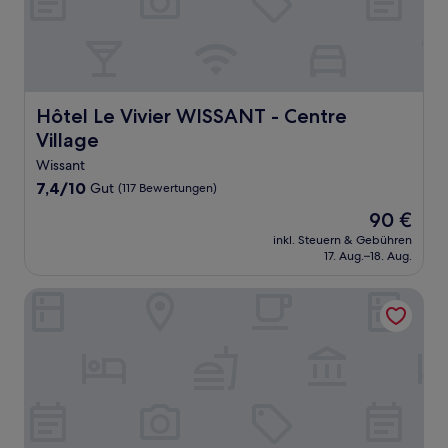
Hôtel Le Vivier WISSANT - Centre Village
Hôtel Le Vivier WISSANT - Centre
Village
Wissant
7.4
7,4/10
Gut
(117 Bewertungen)
von
Der
90 €
10,
Preis
Gut,
inkl. Steuern & Gebühren
beträgt
17. Aug.–18. Aug.
(117
90 €
Bewertungen)
Hôtel Le Vivier WISSANT - Vue Mer