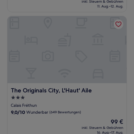
Hervorragend,
inkl. Steuern & Gebühren
beträgt
11. Aug.–12. Aug.
(144
99 €
Bewertungen)
The Originals City, L'Haut' Aile
The Originals City, L'Haut' Aile
The Originals City, L'Haut' Aile
3.0-
Sterne-
Calais Fréthun
Unterkunft
9.0
9,0/10
Wunderbar
(649 Bewertungen)
von
Der
99 €
10,
Preis
Wunderbar,
inkl. Steuern & Gebühren
beträgt
16. Aug.–17. Aug.
(649