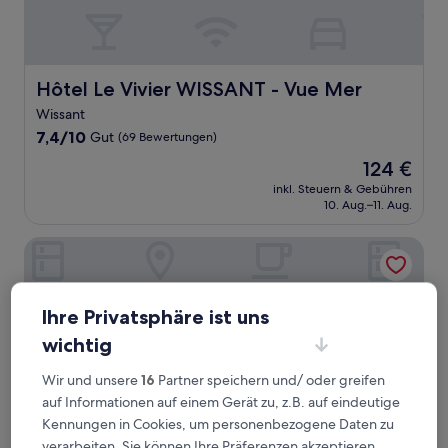
Hôtel Le Vivier WISSANT - Vue Mer
Hôtel Le Vivier WISSANT - Vue Mer
Wissant
7.4
7,4/10
Gut
(69 Bewertungen)
von
Der
124 €
10,
Preis
Gut,
inkl. Steuern & Gebühren
beträgt
10. Aug.–11. Aug.
(69
124 €
Bewertungen)
Hôtel de la Baie de Wissant
Ihre Privatsphäre ist uns
wichtig
Wir und unsere
16
Partner speichern und/ oder greifen
auf Informationen auf einem Gerät zu, z.B. auf eindeutige
Kennungen in Cookies, um personenbezogene Daten zu
verarbeiten. Sie können Ihre Präferenzen akzeptieren