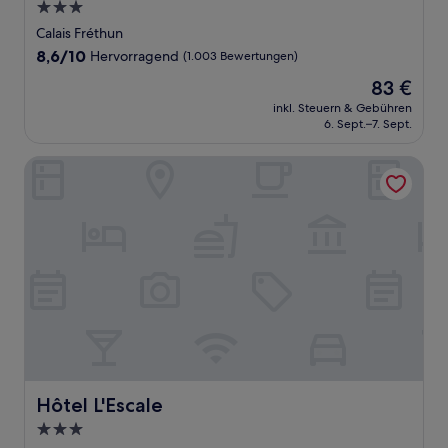
3.0-
Sterne-
Calais Fréthun
Unterkunft
8.6
8,6/10
Hervorragend
(1.003 Bewertungen)
von
Der
83 €
10,
Preis
Hervorragend,
inkl. Steuern & Gebühren
beträgt
6. Sept.–7. Sept.
(1.003
83 €
Bewertungen)
Hôtel L'Escale
Hôtel L'Escale
Hôtel L'Escale
3.0-