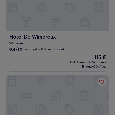
Hôtel De Wimereux
Hôtel De Wimereux
Wimereux
8.4
8,4/10
Sehr gut
(50 Bewertungen)
von
Der
115 €
10,
Preis
Sehr
inkl. Steuern & Gebühren
beträgt
19. Aug.–20. Aug.
gut,
115 €
(50
Bewertungen)
Aux Charmes