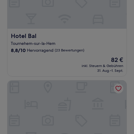
Hotel Bal
Hotel Bal
Tournehem-sur-la-Hem
8.8
8,8/10
Hervorragend
(23 Bewertungen)
von
Der
82 €
10,
Preis
Hervorragend,
inkl. Steuern & Gebühren
beträgt
31. Aug.–1. Sept.
(23
82 €
Bewertungen)
B&B HOTEL Calais Terminal Cité de l'Europe 3 étoiles