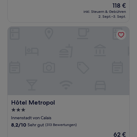
von
Der
118 €
10,
Preis
Außergewöhnlich,
inkl. Steuern & Gebühren
beträgt
2. Sept.–3. Sept.
(80
118 €
Bewertungen)
Hôtel Metropol
Hôtel Metropol
Hôtel Metropol
3.0-
Sterne-
Innenstadt von Calais
Unterkunft
8.2
8,2/10
Sehr gut
(313 Bewertungen)
von
Der
62 €
10,