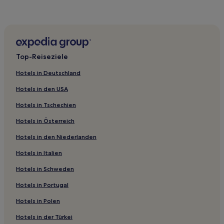
Surques Hotels
Peuplingues Hotels
Hotels nahe Hôtel Desandrouin
Wirwignes Hotels
Top-Reiseziele
Nortkerque Hotels
Hotels in Deutschland
Wissant Hotels
Hotels in den USA
Hotels nahe Notre Dame de Boulogne
Hotels in Tschechien
Boulonnais: Hotels
Hotels in Österreich
Hotels nahe Bahnhof Les Fontinettes
Hotels in den Niederlanden
Leubringhen Hotels
Polincove Hotels
Hotels in Italien
Hotels nahe Maison de la Beurière
Hotels in Schweden
Brêmes Hotels
Hotels in Portugal
Audinghen Hotels
Hotels in Polen
Opal-Land: Hotels
Hotels in der Türkei