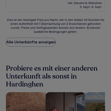
Preis
Sehr
inkl. Steuern & Gebühren
beträgt
3. Sept.–4. Sept.
gut,
62 €
(313
Bewertungen)
Dies
Dies ist der niedrigste Preis pro Nacht, der in den letzten 24 Stunden für
einen Aufenthalt mit 1 Übernachtung von 2 Erwachsenen gefunden
ist
wurde. Preise und Verfügbarkeiten können sich ändern. Es können
der
zusätzliche Bedingungen gelten.
niedrigste
Preis
Alle Unterkünfte anzeigen
pro
Nacht,
der
in
den
letzten
Probiere es mit einer anderen
24 Stunden
für
Unterkunft als sonst in
einen
Hardinghen
Aufenthalt
mit
1 Übernachtung
Suche nach Unterkünften mit Wellness vor Ort
Suche nach haustierfreundlichen Un
Suche nach Un
von
2 Erwachsenen
gefunden
wurde.