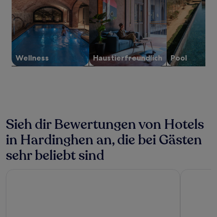
Preise
und
Verfügbarkeiten
können
sich
ändern.
Es
Wellness
Haustier­freundlich
Pool
können
zusätzliche
Bedingungen
gelten.
Sieh dir Bewertungen von Hotels
in Hardinghen an, die bei Gästen
sehr beliebt sind
Holiday Inn Calais - Centre Car Ferry by IHG
Logis Hôt