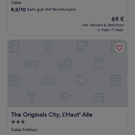
Sterne-
Calais
Unterkunft
8.2
8,2/10
Sehr gut
(467 Bewertungen)
von
Der
69 €
10,
Preis
Sehr
inkl. Steuern & Gebühren
beträgt
6. Sept.–7. Sept.
gut,
69 €
(467
Bewertungen)
The Originals City, L'Haut' Aile
The Originals City, L'Haut' Aile
The Originals City, L'Haut' Aile
3.0-
Sterne-
Calais Fréthun
Unterkunft