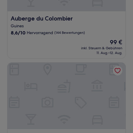
Auberge du Colombier
Auberge du Colombier
Guines
8.6
8,6/10
Hervorragend
(144 Bewertungen)
von
Der
99 €
10,
Preis
Hervorragend,
inkl. Steuern & Gebühren
beträgt
11. Aug.–12. Aug.
(144
99 €
Bewertungen)
Best Western Marquise Cote D'Opale