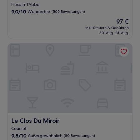
Sterne-
Hesdin-l'Abbe
Unterkunft
9.0
9,0/10
Wunderbar
(505 Bewertungen)
von
Der
97 €
10,
Preis
Wunderbar,
inkl. Steuern & Gebühren
beträgt
30. Aug.–31. Aug.
(505
97 €
Bewertungen)
Le Clos Du Miroir
Le Clos Du Miroir
Le Clos Du Miroir
Courset
9.8
9,8/10
Außergewöhnlich
(80 Bewertungen)