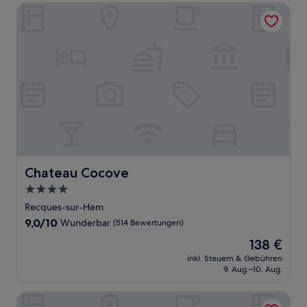
Chateau Cocove
Chateau Cocove
Chateau Cocove
4.0-
Sterne-
Recques-sur-Hem
Unterkunft
9.0
9,0/10
Wunderbar
(514 Bewertungen)
von
Der
138 €
10,
Preis
Wunderbar,
inkl. Steuern & Gebühren
beträgt
9. Aug.–10. Aug.
(514
138 €
Bewertungen)
Holiday Inn Calais-Coquelles by IHG