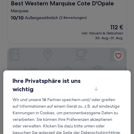
Best Western Marquise Cote D'Opale
Best Western Marquise Cote D'Opale
Marquise
10.0
10/10
Außergewöhnlich
(2 Bewertungen)
von
Der
112 €
10,
Preis
Außergewöhnlich,
inkl. Steuern & Gebühren
beträgt
30. Aug.–31. Aug.
(2
112 €
Bewertungen)
Sure Hotel by Best Western Calais Coquelles Tunnel s/ M
Ihre Privatsphäre ist uns
wichtig
Wir und unsere
16
Partner speichern und/ oder greifen
auf Informationen auf einem Gerät zu, z.B. auf eindeutige
Kennungen in Cookies, um personenbezogene Daten zu
verarbeiten. Sie können Ihre Präferenzen akzeptieren
Sure Hotel by Best Western Calais Coquelles Tunnel s/ 
Sure Hotel by Best Western Calais
oder verwalten. Klicken Sie dazu bitte unten oder
Coquelles Tunnel s/ Manche
besuchen Sie jederzeit die Seite der Datenschutzrichtlinie.