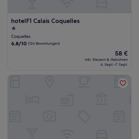
hotelF1 Calais Coquelles
hotelF1 Calais Coquelles
1.0-
Stern-
Coquelles
Unterkunft
6.8
6,8/10
(126 Bewertungen)
von
Der
58 €
10,
Preis
(126
inkl. Steuern & Gebühren
beträgt
6. Sept.–7. Sept.
Bewertungen)
58 €
Les Charmes du Petit Pré