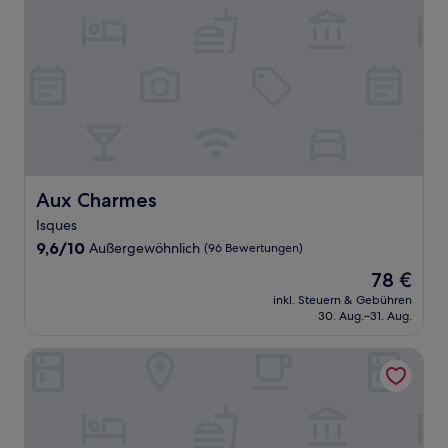
Aux Charmes
Aux Charmes
Isques
9.6
9,6/10
Außergewöhnlich
(96 Bewertungen)
von
Der
78 €
10,
Preis
Außergewöhnlich,
inkl. Steuern & Gebühren
beträgt
30. Aug.–31. Aug.
(96
78 €
Bewertungen)
Premiere Classe Boulogne - Saint Martin les Boulogne