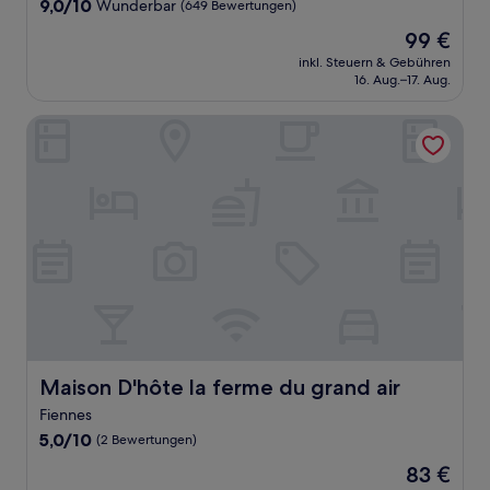
9.0
9,0/10
Wunderbar
(649 Bewertungen)
von
Der
99 €
10,
Preis
Wunderbar,
inkl. Steuern & Gebühren
beträgt
16. Aug.–17. Aug.
(649
99 €
Bewertungen)
Maison D'hôte la ferme du grand air
Maison D'hôte la ferme du grand air
Maison D'hôte la ferme du grand air
Fiennes
5.0
5,0/10
(2 Bewertungen)
von
Der
83 €
10,