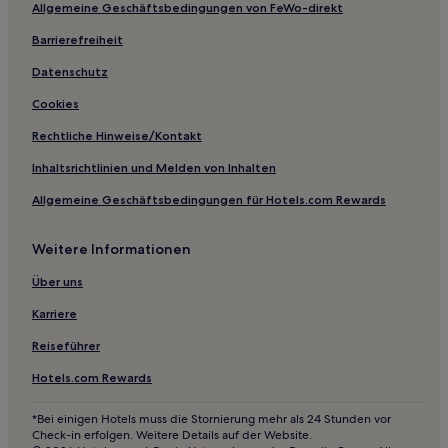
Allgemeine Geschäftsbedingungen von FeWo-direkt
Familien in Nord-Pas-de-Calais
Familien in Lesquin
Barrierefreiheit
Haustierfreundliche in Berck-sur-Mer
Datenschutz
Familien in Berck-sur-Mer
Cookies
Familien in Arras
Rechtliche Hinweise/Kontakt
Haustierfreundliche in Le Crotoy
Inhaltsrichtlinien und Melden von Inhalten
Haustierfreundliche in Montreuil-sur-Mer
Allgemeine Geschäftsbedingungen für Hotels.com Rewards
Hotels mit Parkplatz in Coquelles
Weitere Informationen
Familien in Lille
Haustierfreundliche in Hauts-de-France
Über uns
Familien in Hauts-de-France
Karriere
Hotels mit Parkplatz in Hauts-de-France
Reiseführer
Hotels mit Parkplatz in Europäische Metropole Lille
Hotels.com Rewards
Familien in Calais
*Bei einigen Hotels muss die Stornierung mehr als 24 Stunden vor
Haustierfreundliche in Calais
Check-in erfolgen. Weitere Details auf der Website.