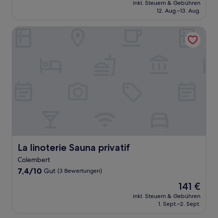
Preis
(2
inkl. Steuern & Gebühren
beträgt
12. Aug.–13. Aug.
Bewertungen)
83 €
La linoterie Sauna privatif
La linoterie Sauna privatif
La linoterie Sauna privatif
Colembert
7.4
7,4/10
Gut
(3 Bewertungen)
von
Der
141 €
10,
Preis
Gut,
inkl. Steuern & Gebühren
beträgt
1. Sept.–2. Sept.
(3
141 €
Bewertungen)