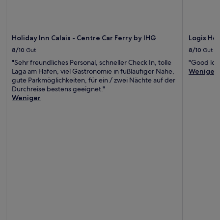
Holiday Inn Calais - Centre Car Ferry by IHG
Logis Hô
8/10
Gut
8/10
Gut
"Sehr freundliches Personal, schneller Check In, tolle
"Good loca
Laga am Hafen, viel Gastronomie in fußläufiger Nähe,
Weniger
gute Parkmöglichkeiten, für ein / zwei Nächte auf der
Durchreise bestens geeignet."
Weniger