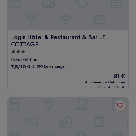
Logis Hôtel & Restaurant & Bar LE COTTAGE
Logis Hôtel & Restaurant & Bar LE
COTTAGE
3.0-
Sterne-
Calais Fréthun
Unterkunft
7.8
7,8/10
Gut
(595 Bewertungen)
von
Der
81 €
10,
Preis
Gut,
inkl. Steuern & Gebühren
beträgt
6. Sept.–7. Sept.
(595
81 €
Bewertungen)
Hotel Bal