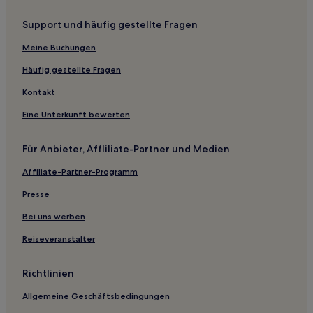
Agglomeration von Calais: Hotels
Support und häufig gestellte Fragen
Baincthun Hotels
Hotels nahe St. Joseph Village
Meine Buchungen
Herbinghen Hotels
Häufig gestellte Fragen
Élinghen Hotels
Kontakt
Hotels nahe Schlossmuseum
Eine Unterkunft bewerten
Hotels nahe Die Bürger von Calais
Für Anbieter, Affliliate-Partner und Medien
Hotels nahe Cap Gris-Nez
Affiliate-Partner-Programm
Desvres-Samer: Hotels
Recques-Sur-Hem Hotels
Presse
Familien in Dunkerque
Bei uns werben
Hotels mit Parkplatz in Dunkerque
Reiseveranstalter
Haustierfreundliche in Dunkerque
Richtlinien
Hotels mit Parkplatz in Nord-Pas-de-Calais
Allgemeine Geschäftsbedingungen
Haustierfreundliche in Nord-Pas-de-Calais