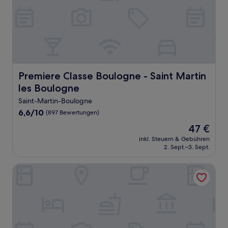
Premiere Classe Boulogne - Saint Martin les Boulogne
Premiere Classe Boulogne - Saint Martin
les Boulogne
Saint-Martin-Boulogne
6.6
6,6/10
(897 Bewertungen)
von
Der
47 €
10,
Preis
(897
inkl. Steuern & Gebühren
beträgt
2. Sept.–3. Sept.
Bewertungen)
47 €
Logis Hôtel & Restaurant & Bar LE COTTAGE