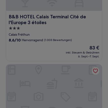
B&B HOTEL Calais Terminal Cité de l'Europe 3 étoiles
B&B HOTEL Calais Terminal Cité de
l'Europe 3 étoiles
3.0-
Sterne-
Calais Fréthun
Unterkunft
8.6
8,6/10
Hervorragend
(1.003 Bewertungen)
von
Der
83 €
10,
Preis
Hervorragend,
inkl. Steuern & Gebühren
beträgt
6. Sept.–7. Sept.
(1.003
83 €
Bewertungen)
hotelF1 Calais Coquelles