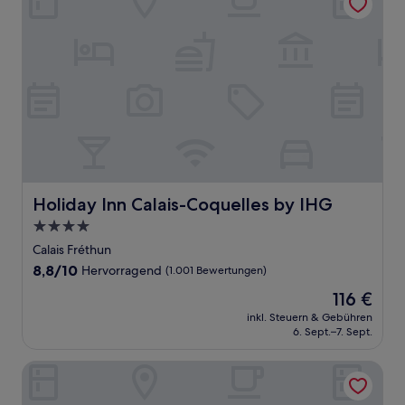
Holiday Inn Calais-Coquelles by IHG
Holiday Inn Calais-Coquelles by IHG
4.0-
Sterne-
Calais Fréthun
Unterkunft
8.8
8,8/10
Hervorragend
(1.001 Bewertungen)
von
Der
116 €
10,
Preis
Hervorragend,
inkl. Steuern & Gebühren
beträgt
6. Sept.–7. Sept.
(1.001
116 €
Bewertungen)
Aux Charmes