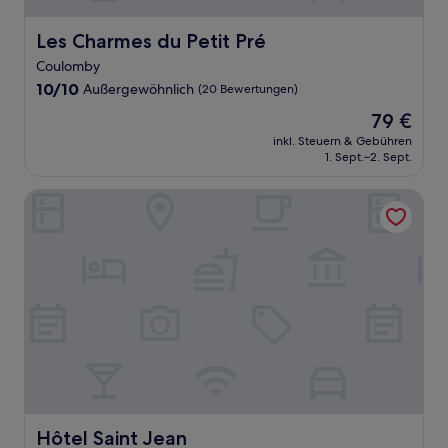
Les Charmes du Petit Pré
Les Charmes du Petit Pré
Coulomby
10.0
10/10
Außergewöhnlich
(20 Bewertungen)
von
Der
79 €
10,
Preis
Außergewöhnlich,
inkl. Steuern & Gebühren
beträgt
1. Sept.–2. Sept.
(20
79 €
Bewertungen)
Hôtel Saint Jean
Hôtel Saint Jean
Hôtel Saint Jean