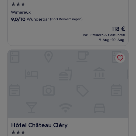
3.0-
Sterne-
Wimereux
Unterkunft
9.0
9,0/10
Wunderbar
(350 Bewertungen)
von
Der
118 €
10,
Preis
Wunderbar,
inkl. Steuern & Gebühren
beträgt
9. Aug.–10. Aug.
(350
118 €
Bewertungen)
Hôtel Château Cléry
Hôtel Château Cléry
Hôtel Château Cléry
3.0-