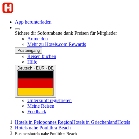
App herunterladen
Sichere dir Sofortrabatte dank Preisen für Mitglieder
Anmelden
Mehr zu Hotels.com Rewards
Posteingang
Reisen buchen
Hilfe
Deutsch · EUR · DE
Unterkunft registrieren
Meine Reisen
Feedback
Hotels in Peloponnes Region
Hotels in Griechenland
Hotels
Hotels nahe Poulithra Beach
Businesshotels nahe Poulithra Beach