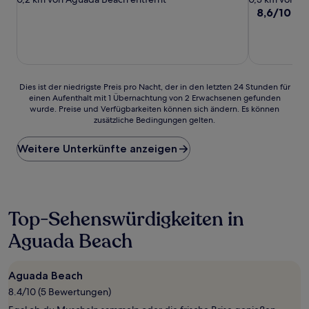
Unterkunft
Unterkunft
8.6
8,6/10
He
von
10,
Hervorrage
(9
Bewertunge
Dies
Dies ist der niedrigste Preis pro Nacht, der in den letzten 24 Stunden für
einen Aufenthalt mit 1 Übernachtung von 2 Erwachsenen gefunden
ist
wurde. Preise und Verfügbarkeiten können sich ändern. Es können
der
zusätzliche Bedingungen gelten.
niedrigste
Preis
Weitere Unterkünfte anzeigen
pro
Nacht,
der
in
den
letzten
Top-Sehenswürdigkeiten in
24 Stunden
Aguada Beach
für
einen
Aufenthalt
mit
Aguada Beach
1 Übernachtung
8.4/10 (5 Bewertungen)
von