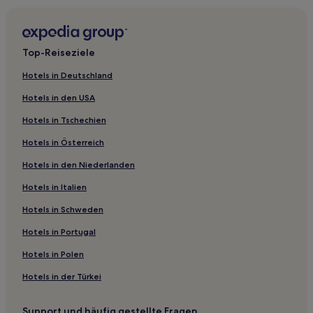
Hotels mit inbegriffenem Frühstück in La Paloma
Familien in La Paloma
Hotels mit inbegriffenem Frühstück nahe Aguada Beach
Top-Reiseziele
Hotels mit Parkplatz nahe Aguada Beach
Hotels in Deutschland
Strand nahe Aguada Beach
Hotels in den USA
3-Sterne-Hotels in La Paloma
Hotels in Tschechien
2-Sterne-Hotels in La Paloma
Hotels in Österreich
Hotels in den Niederlanden
Hotels in Italien
Hotels in Schweden
Hotels in Portugal
Hotels in Polen
Hotels in der Türkei
Support und häufig gestellte Fragen