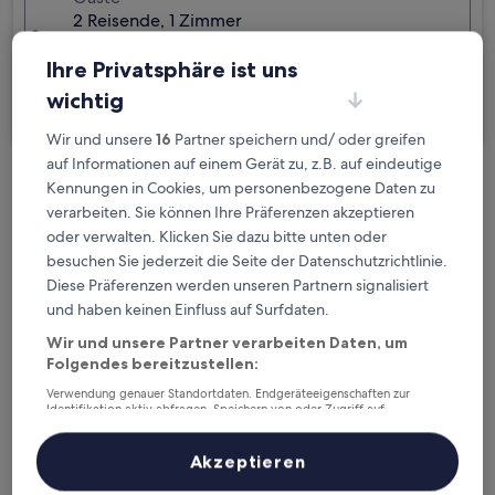
2 Reisende, 1 Zimmer
Ich reise geschäftlich
Ihre Privatsphäre ist uns
wichtig
Suchen
Wir und unsere
16
Partner speichern und/ oder greifen
auf Informationen auf einem Gerät zu, z.B. auf eindeutige
Kennungen in Cookies, um personenbezogene Daten zu
Kostenlose Stornierung bei
verarbeiten. Sie können Ihre Präferenzen akzeptieren
Planänderungen
oder verwalten. Klicken Sie dazu bitte unten oder
besuchen Sie jederzeit die Seite der Datenschutzrichtlinie.
Verdiene Prämien für jede
Diese Präferenzen werden unseren Partnern signalisiert
wahrgenommene Übernachtung
und haben keinen Einfluss auf Surfdaten.
Wir und unsere Partner verarbeiten Daten, um
Mehr sparen mit Preisen für Mitglieder
Folgendes bereitzustellen:
Verwendung genauer Standortdaten. Endgeräteeigenschaften zur
Identifikation aktiv abfragen. Speichern von oder Zugriff auf
Informationen auf einem Endgerät. Personalisierte Werbung und
Inhalte, Messung von Werbeleistung und der Performance von Inhalten,
Überprüfe die Preise für diese Daten
Zielgruppenforschung sowie Entwicklung und Verbesserung von
Akzeptieren
Angeboten.
Liste der Partner (Lieferanten)