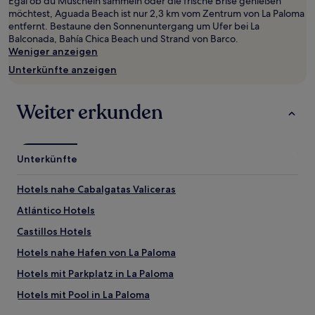
Egal ob du Muscheln sammeln oder die frische Brise genießen
2 Erwachsenen
möchtest, Aguada Beach ist nur 2,3 km vom Zentrum von La Paloma
gefunden
entfernt. Bestaune den Sonnenuntergang um Ufer bei La
wurde.
Balconada, Bahía Chica Beach und Strand von Barco.
Preise
Weniger anzeigen
und
Verfügbarkeiten
Unterkünfte anzeigen
können
sich
ändern.
Weiter erkunden
Es
können
zusätzliche
Bedingungen
Unterkünfte
gelten.
Hotels nahe Cabalgatas Valiceras
Atlántico Hotels
Castillos Hotels
Hotels nahe Hafen von La Paloma
Hotels mit Parkplatz in La Paloma
Hotels mit Pool in La Paloma