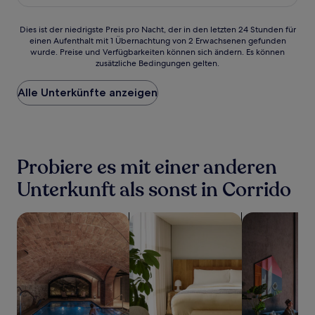
191 €
Bewertungen)
Dies
Dies ist der niedrigste Preis pro Nacht, der in den letzten 24 Stunden für
einen Aufenthalt mit 1 Übernachtung von 2 Erwachsenen gefunden
ist
wurde. Preise und Verfügbarkeiten können sich ändern. Es können
der
zusätzliche Bedingungen gelten.
niedrigste
Preis
Alle Unterkünfte anzeigen
pro
Nacht,
der
in
den
letzten
Probiere es mit einer anderen
24 Stunden
für
Unterkunft als sonst in Corrido
einen
Aufenthalt
Suche nach Unterkünften mit Wellness vor Ort
Suche nach Aparthotels
Suche nach ha
mit
1 Übernachtung
von
2 Erwachsenen
gefunden
wurde.
Preise
und