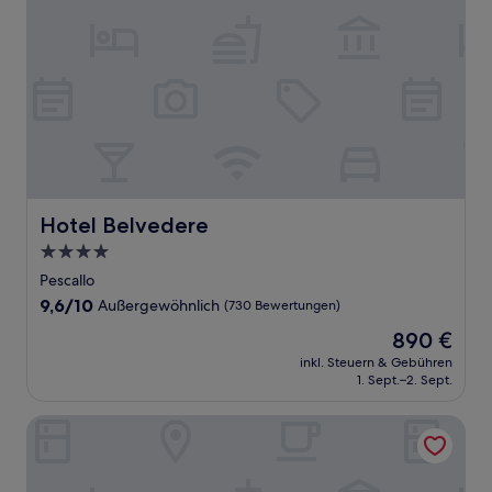
Hotel Belvedere
Hotel Belvedere
4.0-
Sterne-
Pescallo
Unterkunft
9.6
9,6/10
Außergewöhnlich
(730 Bewertungen)
von
Der
890 €
10,
Preis
Außergewöhnlich,
inkl. Steuern & Gebühren
beträgt
1. Sept.–2. Sept.
(730
890 €
Bewertungen)
Grand Hotel Victoria Concept & Spa, by R Collection Hote