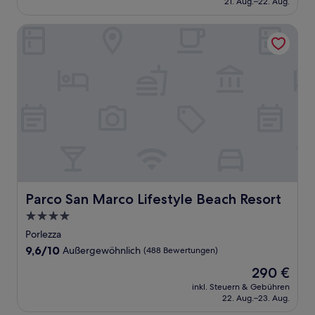
21. Aug.–22. Aug.
(1.011
113 €
Bewertungen)
Parco San Marco Lifestyle Beach Resort
Parco San Marco Lifestyle Beach Resort
Parco San Marco Lifestyle Beach Resort
4.0-
Sterne-
Porlezza
Unterkunft
9.6
9,6/10
Außergewöhnlich
(488 Bewertungen)
von
Der
290 €
10,
Preis
Außergewöhnlich,
inkl. Steuern & Gebühren
beträgt
22. Aug.–23. Aug.
(488
290 €
Bewertungen)