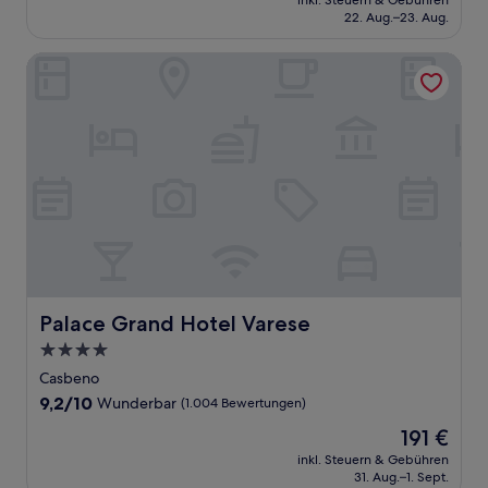
Außergewöhnlich,
inkl. Steuern & Gebühren
beträgt
22. Aug.–23. Aug.
(176
331 €
Bewertungen)
Palace Grand Hotel Varese
Palace Grand Hotel Varese
Palace Grand Hotel Varese
4.0-
Sterne-
Casbeno
Unterkunft
9.2
9,2/10
Wunderbar
(1.004 Bewertungen)
von
Der
191 €
10,
Preis
Wunderbar,
inkl. Steuern & Gebühren
beträgt
31. Aug.–1. Sept.
(1.004