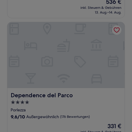
Der
536 €
10,
Preis
Wunderbar,
inkl. Steuern & Gebühren
beträgt
13. Aug.–14. Aug.
(899
536 €
Bewertungen)
Dependence del Parco
Dependence del Parco
Dependence del Parco
4.0-
Sterne-
Porlezza
Unterkunft
9.6
9,6/10
Außergewöhnlich
(176 Bewertungen)
von
Der
331 €
10,
Preis