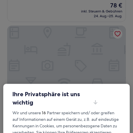
von
Der
78 €
10,
Preis
Hervorragend,
inkl. Steuern & Gebühren
beträgt
24. Aug.–25. Aug.
(241
78 €
Bewertungen)
Grand Hotel Tremezzo
Ihre Privatsphäre ist uns
Grand Hotel Tremezzo
Grand Hotel Tremezzo
wichtig
5.0-
Sterne-
Wir und unsere
16
Partner speichern und/ oder greifen
Tremezzina
Unterkunft
auf Informationen auf einem Gerät zu, z.B. auf eindeutige
9.8
9,8/10
Außergewöhnlich
(103 Bewertungen)
von
Kennungen in Cookies, um personenbezogene Daten zu
Der
4.190 €
10,
verarbeiten. Sie können Ihre Präferenzen akzeptieren