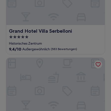
Grand Hotel Villa Serbelloni
Grand Hotel Villa Serbelloni
5.0-
Sterne-
Historisches Zentrum
Unterkunft
9.4
9,4/10
Außergewöhnlich
(583 Bewertungen)
von
10,
Palace Hotel
Außergewöhnlich,
(583
Bewertungen)