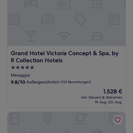
Grand Hotel Victoria Concept & Spa, by R Collection Hot
Grand Hotel Victoria Concept & Spa, by
R Collection Hotels
5.0-
Sterne-
Menaggio
Unterkunft
9.8
9,8/10
Außergewöhnlich
(133 Bewertungen)
von
Der
1.528 €
10,
Preis
Außergewöhnlich,
inkl. Steuern & Gebühren
beträgt
19. Aug.–20. Aug.
(133
1.528 €
Bewertungen)
Hotel Europa