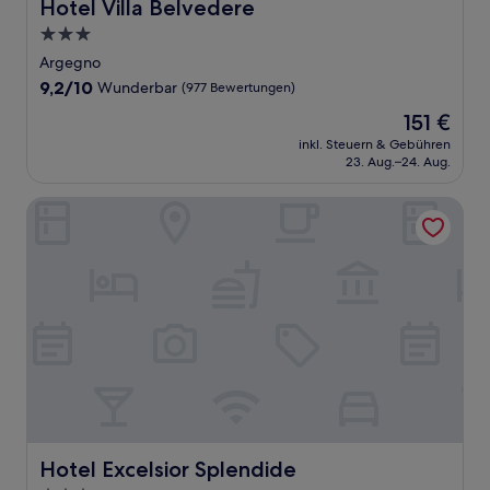
Hotel Villa Belvedere
Hotel Villa Belvedere
3.0-
Sterne-
Argegno
Unterkunft
9.2
9,2/10
Wunderbar
(977 Bewertungen)
von
Der
151 €
10,
Preis
Wunderbar,
inkl. Steuern & Gebühren
beträgt
23. Aug.–24. Aug.
(977
151 €
Bewertungen)
Hotel Excelsior Splendide
Hotel Excelsior Splendide
Hotel Excelsior Splendide