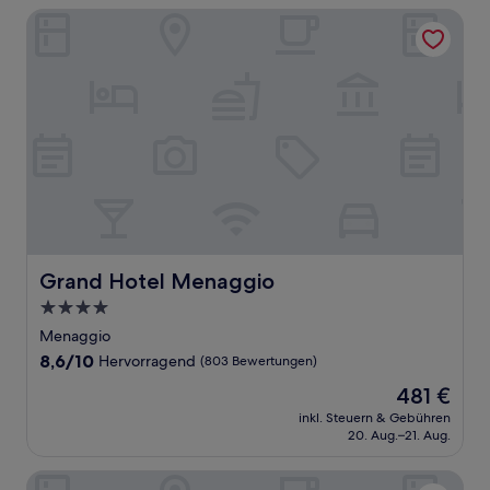
Grand Hotel Menaggio
Grand Hotel Menaggio
Grand Hotel Menaggio
4.0-
Sterne-
Menaggio
Unterkunft
8.6
8,6/10
Hervorragend
(803 Bewertungen)
von
Der
481 €
10,
Preis
Hervorragend,
inkl. Steuern & Gebühren
beträgt
20. Aug.–21. Aug.
(803
481 €
Bewertungen)
Il Perlo Panorama