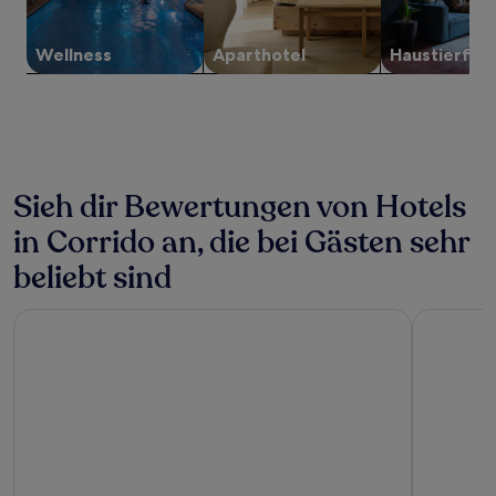
Verfügbarkeiten
können
sich
Wellness
Aparthotel
Haustier­fre
ändern.
Es
können
zusätzliche
Bedingungen
gelten.
Sieh dir Bewertungen von Hotels
in Corrido an, die bei Gästen sehr
beliebt sind
Villa Sassa
Kurhaus C