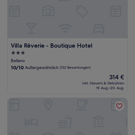
Villa Rêverie - Boutique Hotel
Villa Rêverie - Boutique Hotel
3.0-
Sterne-
Bellano
Unterkunft
10.0
10/10
Außergewöhnlich
(132 Bewertungen)
von
Der
314 €
10,
Preis
Außergewöhnlich,
inkl. Steuern & Gebühren
beträgt
19. Aug.–20. Aug.
(132
314 €
Bewertungen)
Grand Hotel Villa Serbelloni