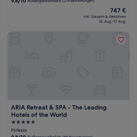
9.6
9,6/10
Außergewöhnlich
(278 Bewertungen)
von
Der
747 €
10,
Preis
Außergewöhnlich,
inkl. Steuern & Gebühren
beträgt
16. Aug.–17. Aug.
(278
747 €
Bewertungen)
ARIA Retreat & SPA - The Leading Hotels of the World
ARIA Retreat & SPA - The Leading Hotels of the World
ARIA Retreat & SPA - The Leading
Hotels of the World
5.0-
Sterne-
Porlezza
Unterkunft
9.8