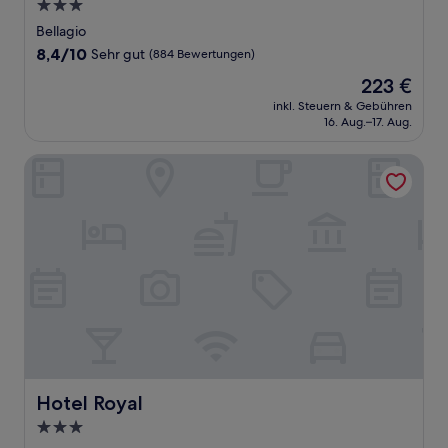
3.0-
Sterne-
Bellagio
Unterkunft
8.4
8,4/10
Sehr gut
(884 Bewertungen)
von
Der
223 €
10,
Preis
Sehr
inkl. Steuern & Gebühren
beträgt
16. Aug.–17. Aug.
gut,
223 €
(884
Bewertungen)
Hotel Royal
Hotel Royal
Hotel Royal
3.0-