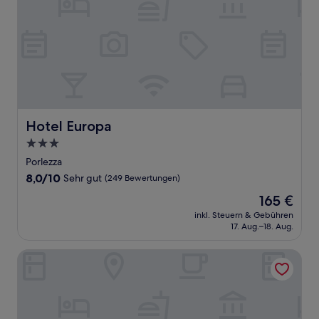
Hotel Europa
Hotel Europa
3.0-
Sterne-
Porlezza
Unterkunft
8.0
8,0/10
Sehr gut
(249 Bewertungen)
von
Der
165 €
10,
Preis
Sehr
inkl. Steuern & Gebühren
beträgt
17. Aug.–18. Aug.
gut,
165 €
(249
Bewertungen)
Villa Rêverie - Boutique Hotel