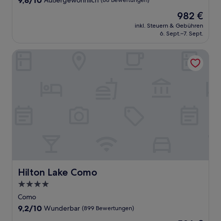
9,8/10
Außergewöhnlich
(88 Bewertungen)
von
Der
982 €
10,
Preis
Außergewöhnlich,
inkl. Steuern & Gebühren
beträgt
6. Sept.–7. Sept.
(88
982 €
Bewertungen)
Hilton Lake Como
Hilton Lake Como
Hilton Lake Como
4.0-
Sterne-
Como
Unterkunft
9.2
9,2/10
Wunderbar
(899 Bewertungen)
von