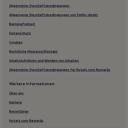
Hotels mit Pool in Comer See
Allgemeine Geschäftsbedingungen
Haustierfreundliche in Comer See
Allgemeine Geschäftsbedingungen von FeWo-direkt
Business in Comer See
Barrierefreiheit
Hotels mit Küchenzeile in Comer See
Datenschutz
Familien in Comer See
Cookies
Hotels mit inbegriffenem Frühstück in Colico Piano
Rechtliche Hinweise/Kontakt
Hotels mit Parkplatz in Cadenabbia
Inhaltsrichtlinien und Melden von Inhalten
Hotels mit Küchenzeile in Cadenabbia
Allgemeine Geschäftsbedingungen für Hotels.com Rewards
Hotels mit Küchenzeile in Brenzio
Lgbtqia-Freundliche in Menaggio
Weitere Informationen
Hotels mit inbegriffenem Frühstück in Menaggio
Über uns
Familien in Menaggio
Karriere
Hotels mit Parkplatz in Porlezza
Reiseführer
Haustierfreundliche in Porlezza
Hotels.com Rewards
Hotels mit Pool in Plesio