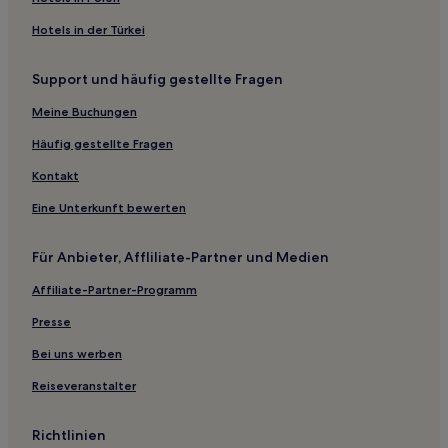
Menaggio
Hotels in der Türkei
Haustierfreundliche nahe Strand von Menaggio
Hotels mit Parkplatz nahe Strand von Menaggio
Support und häufig gestellte Fragen
Familien in Perledo
Meine Buchungen
Lgbtqia-Freundliche in Perledo
Häufig gestellte Fragen
Hotels mit inbegriffenem Frühstück in Colico
Kontakt
Haustierfreundliche in Colico
Eine Unterkunft bewerten
Haustierfreundliche in San Siro
Lgbtqia-Freundliche in San Siro
Für Anbieter, Affliliate-Partner und Medien
Familien in San Siro
Affiliate-Partner-Programm
Haustierfreundliche in Domaso
Presse
Haustierfreundliche in San Fedele Intelvi
Bei uns werben
Hotels mit inbegriffenem Frühstück in Comer See
Reiseveranstalter
Hotels mit WLAN in Comer See
Hotels mit Parkplatz in Comer See
Richtlinien