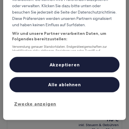
Preis
Außergewöhnlich,
inkl. Steuern & Gebühren
oder verwalten. Klicken Sie dazu bitte unten oder
beträgt
12. Aug.–13. Aug.
(103
4.190 €
besuchen Sie jederzeit die Seite der Datenschutzrichtlinie.
Bewertungen)
Diese Präferenzen werden unseren Partnern signalisiert
Starhotels Grand Milan
und haben keinen Einfluss auf Surfdaten.
Wir und unsere Partner verarbeiten Daten, um
Folgendes bereitzustellen:
Verwendung genauer Standortdaten. Endgeräteeigenschaften zur
Identifikation aktiv abfragen. Speichern von oder Zugriff auf
Informationen auf einem Endgerät. Personalisierte Werbung und
Inhalte, Messung von Werbeleistung und der Performance von Inhalten,
Zielgruppenforschung sowie Entwicklung und Verbesserung von
Akzeptieren
Angeboten.
Liste der Partner (Lieferanten)
Alle ablehnen
Starhotels Grand Milan
Starhotels Grand Milan
4.0-
Sterne-
Saronno
Zwecke anzeigen
Unterkunft
9.0
9,0/10
Wunderbar
(1.011 Bewertungen)
von
Der
113 €
10,
Preis
Wunderbar,
inkl. Steuern & Gebühren
beträgt