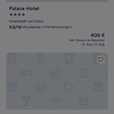
Palace Hotel
Palace Hotel
4.0-
Sterne-
Innenstadt von Como
Unterkunft
9.2
9,2/10
Wunderbar
(1.008 Bewertungen)
von
Der
406 €
10,
Preis
Wunderbar,
inkl. Steuern & Gebühren
beträgt
12. Aug.–13. Aug.
(1.008
406 €
Bewertungen)
Hotel Villa Belvedere