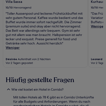
Villa Sassa
Kurhaus 
10/10
Hervorragend
10/10
Herv
"Toller Aussenpool und leckeres Frühstückbuffet mit
"Das Früh
sehr gutem Personal. Kaffee wurde bedient und das
Variatione
Buffet wurde immer sofort nachgefüllt. Die Zimmer
Buffets er
(premium suite) sind okay aber nicht hervorragend.
Weniger
Das Bett war allerdings sehr bequem. Gym ist sehr
gut mit allem was man braucht. Halbpension ist sehr
lecker und exquisit. Preise generell für food und
Getränke sehr hoch. Aussicht herrzlich"
Weniger
Désirée
Aufenthalt von 2 Nächten
Leonard
Au
Vor 2 Tagen gepostet
Vor 2 Tagen
Häufig gestellte Fragen
Wie viel kostet ein Hotel in Corrido?
Mit tollen Hotels ab 78 € gibt es in Corrido Unterkünfte
für alle Budgets und Anforderungen. Wenn du nach
erschwinglichen Hotels in Corrido
suchst, die all