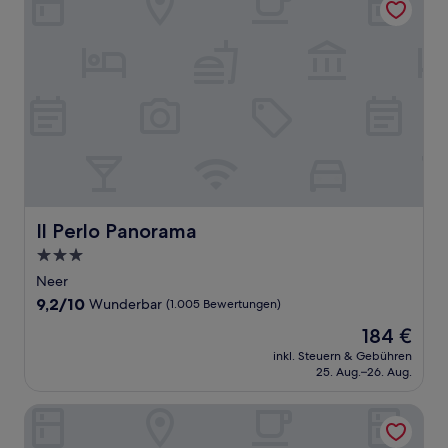
Il Perlo Panorama
Il Perlo Panorama
3.0-
Sterne-
Neer
Unterkunft
9.2
9,2/10
Wunderbar
(1.005 Bewertungen)
von
Der
184 €
10,
Preis
Wunderbar,
inkl. Steuern & Gebühren
beträgt
25. Aug.–26. Aug.
(1.005
184 €
Bewertungen)
Hotel Belvedere