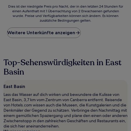
Dies
Dies ist der niedrigste Preis pro Nacht, der in den letzten 24 Stunden für
einen Aufenthalt mit 1 Übernachtung von 2 Erwachsenen gefunden
ist
wurde. Preise und Verfügbarkeiten können sich ändern. Es können
der
zusätzliche Bedingungen gelten.
niedrigste
Preis
Weitere Unterkünfte anzeigen
pro
Nacht,
der
in
den
letzten
Top-Sehenswürdigkeiten in East
24 Stunden
Basin
für
einen
Aufenthalt
mit
East Basin
1 Übernachtung
Lass das Wasser auf dich wirken und bewundere die Kulisse von
von
East Basin, 3,7 km vom Zentrum von Canberra entfernt. Reisende
2 Erwachsenen
von Hotels.com wissen auch die Museen, die Kunstgalerien und die
gefunden
Denkmäler der Gegend zu schätzen. Verbringe den Nachmittag mit
wurde.
einem gemütlichen Spaziergang und plane den einen oder anderen
Preise
Zwischenstopp in den zahlreichen Geschäften und Restaurants ein,
und
die sich hier aneinanderreihen.
Verfügbarkeiten