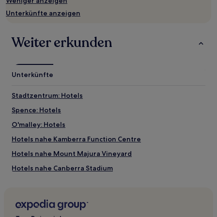
Weniger anzeigen
können
sich
Unterkünfte anzeigen
ändern.
Es
können
Weiter erkunden
zusätzliche
Bedingungen
gelten.
Unterkünfte
Stadtzentrum: Hotels
Spence: Hotels
O'malley: Hotels
Hotels nahe Kamberra Function Centre
Hotels nahe Mount Majura Vineyard
Hotels nahe Canberra Stadium
Fadden: Hotels
Hotels nahe Nengi Bamir Beach
Hotels nahe National Hockey Centre