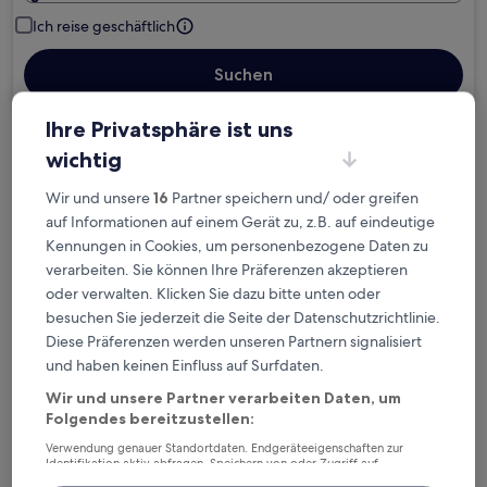
Ich reise geschäftlich
Suchen
Ihre Privatsphäre ist uns
Kostenlose Stornierung bei
wichtig
Planänderungen
Wir und unsere
16
Partner speichern und/ oder greifen
auf Informationen auf einem Gerät zu, z.B. auf eindeutige
Verdiene Prämien für jede
Kennungen in Cookies, um personenbezogene Daten zu
wahrgenommene Übernachtung
verarbeiten. Sie können Ihre Präferenzen akzeptieren
oder verwalten. Klicken Sie dazu bitte unten oder
besuchen Sie jederzeit die Seite der Datenschutzrichtlinie.
Mehr sparen mit Preisen für Mitglieder
Diese Präferenzen werden unseren Partnern signalisiert
und haben keinen Einfluss auf Surfdaten.
Wir und unsere Partner verarbeiten Daten, um
Überprüfe die Preise für diese Daten
Folgendes bereitzustellen:
Verwendung genauer Standortdaten. Endgeräteeigenschaften zur
Heute
Morgen
Identifikation aktiv abfragen. Speichern von oder Zugriff auf
6. Aug. - 7. Aug.
7. Aug. - 8. Aug.
Informationen auf einem Endgerät. Personalisierte Werbung und