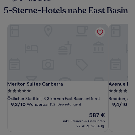
5-Sterne-Hotels nahe East Basin
Meriton Suites Canberra
Avenue Hot
Meriton Suites Canberra
Avenue Hot
Meriton Suites Canberra
Avenue Hot
5.0-
5.0-
Sterne-
Sterne-
Östlicher Stadtteil, 3,3 km von East Basin entfernt
Braddon, 4,2 
Unterkunft
Unterkunft
9.2
9.4
9,2/10
9,4/10
Wunderbar
Au
(521 Bewertungen)
von
von
Der
587 €
10,
10,
Preis
Wunderbar,
Außergewöh
inkl. Steuern & Gebühren
beträgt
(521
(1.001
27. Aug.–28. Aug.
587 €
Bewertungen)
Bewertunge