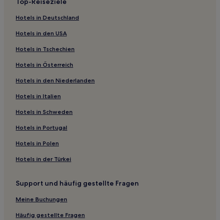
Top-Reiseziele
Acton: Hotels
Hotels in Deutschland
Hotels nahe Questacon
Hotels in den USA
Denman Prospect: Hotels
Hotels in Tschechien
Chapman: Hotels
Hotels in Österreich
Hughes: Hotels
Hotels in den Niederlanden
Hotels nahe Australian Vietnam Forces National Memorial
Hotels in Italien
North Canberra: Hotels
Parkes: Hotels
Hotels in Schweden
Hotels nahe CSIRO Discovery Centre
Hotels in Portugal
Phillip: Hotels
Hotels in Polen
Fisher: Hotels
Hotels in der Türkei
Hotels nahe ANZAC Parade
Support und häufig gestellte Fragen
Hotels nahe Rats of Tobruk Memorial
Meine Buchungen
Belconnen: Hotels
Turner: Hotels
Häufig gestellte Fragen