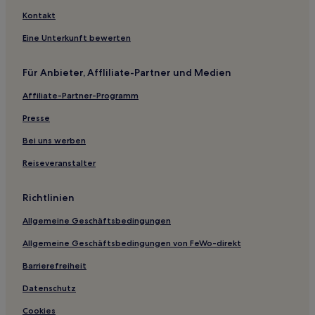
Watson: Hotels
Kontakt
Reid: Hotels
Eine Unterkunft bewerten
Page: Hotels
Für Anbieter, Affliliate-Partner und Medien
Isaacs: Hotels
Affiliate-Partner-Programm
Hotels nahe Telstra Tower
Presse
O'connor: Hotels
Hotels nahe Molonglo River Reserve
Bei uns werben
Kambah: Hotels
Reiseveranstalter
Australian Capital Territory: Hotels
Richtlinien
Ferienwohnungen in Canberra
Allgemeine Geschäftsbedingungen
Business in Braddon
Allgemeine Geschäftsbedingungen von FeWo-direkt
Hotels mit Küchenzeile in Braddon
Barrierefreiheit
Hotels mit Fitnessbereich in Braddon
Hotels mit Küchenzeile nahe East Basin
Datenschutz
Hotels mit Pool in Canberra
Cookies