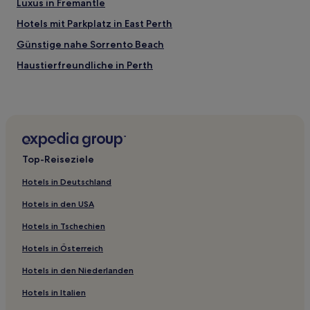
Luxus in Fremantle
Hotels mit Parkplatz in East Perth
Günstige nahe Sorrento Beach
Haustierfreundliche in Perth
Hotels mit Wellnessbereich in Perth
Hotels mit Parkplatz in Perth
Hotels mit Pool in Bunbury
Familien nahe Leighton Beach
Top-Reiseziele
Strand nahe Rockingham Beach
Hotels in Deutschland
Luxus in Mandurah
Hotels in den USA
Hotels mit Küchenzeile in Mandurah
Hotels in Tschechien
Familien in Busselton
Hotels in Österreich
Günstige in Busselton
Hotels in den Niederlanden
Haustierfreundliche nahe Mullaloo Beach
Familien nahe Mullaloo Beach
Hotels in Italien