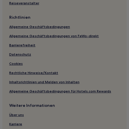
Noranda: Hotels
Reiseveranstalter
Hotels nahe John Forrest National Park
Richtlinien
Mount Helena: Hotels
Allgemeine Geschäftsbedingungen
Bolgart Hotels
Allgemeine Geschäftsbedingungen von FeWo-direkt
Hotels nahe Outdoor Airport Viewing Platform
Hotels nahe Lesmurdie Falls National Park
Barrierefreiheit
Hotels nahe Gunbar Way Reserve
Datenschutz
Maddington: Hotels
Cookies
Stratton: Hotels
Rechtliche Hinweise/Kontakt
Victoria Plains Shire: Hotels
Inhaltsrichtlinien und Melden von Inhalten
Wyening Hotels
Allgemeine Geschäftsbedingungen für Hotels.com Rewards
Hotels nahe Red Hill Auditorium
Weitere Informationen
Martin: Hotels
Hotels nahe Bennett Brook Railway
Über uns
Redcliffe: Hotels
Karriere