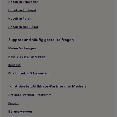
Familien in Cottesloe
Hotels in Schweden
Strand in Cottesloe
Hotels in Portugal
Familien in Cervantes
Hotels in Polen
Business nahe Plage du Port
Hotels in der Türkei
Luxus in West Perth
Support und häufig gestellte Fragen
Hotels mit Küchenzeile in West Perth
Midland: Hotels
Meine Buchungen
Hotels nahe Strettle Road Reserve
Häufig gestellte Fragen
Middle Swan: Hotels
Kontakt
Bindoon Training Area Hotels
Eine Unterkunft bewerten
Hotels nahe SuperCars Perth
Für Anbieter, Affliliate-Partner und Medien
Julimar Hotels
Affiliate-Partner-Programm
Hotels nahe Avon Valley National Park
Ballajura: Hotels
Presse
Jane Brook: Hotels
Bei uns werben