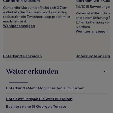
Cunderdin Museum
Northam Golf Club
7.6/10 (5 Bewertungen)
Cunderdin Museum befindet sich 0,7 km
außerhalb des Zentrums von Cunderdin,
Vielleicht solltest du 
sodass sich ein Zwischenstopp problemlos
an deinem Schwung feil
einplanen lässt.
1,7 km Entfernung vom
Weniger anzeigen
Northam.
Weniger anzeigen
Unterkünfte anzeigen
Unterkünfte anzeige
Weiter erkunden
Unterkünfte
Mehr Möglichkeiten zum Buchen
Hotels mit Parkplatz in West Busselton
Business nahe St George's Terrace