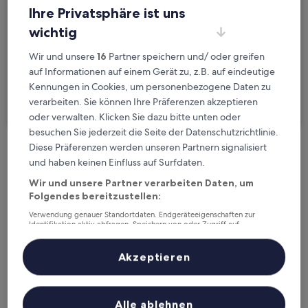
Mo., 24. Aug. - Di., 25. Aug.
Ihre Privatsphäre ist uns
wichtig
Gäste
2 Reisende, 1 Zimmer
Wir und unsere
16
Partner speichern und/ oder greifen
auf Informationen auf einem Gerät zu, z.B. auf eindeutige
Ich reise geschäftlich
Kennungen in Cookies, um personenbezogene Daten zu
verarbeiten. Sie können Ihre Präferenzen akzeptieren
Suchen
oder verwalten. Klicken Sie dazu bitte unten oder
besuchen Sie jederzeit die Seite der Datenschutzrichtlinie.
Diese Präferenzen werden unseren Partnern signalisiert
Kostenlose Stornierung bei
und haben keinen Einfluss auf Surfdaten.
Planänderungen
Wir und unsere Partner verarbeiten Daten, um
Folgendes bereitzustellen:
Verdiene Prämien für jede
Verwendung genauer Standortdaten. Endgeräteeigenschaften zur
wahrgenommene Übernachtung
Identifikation aktiv abfragen. Speichern von oder Zugriff auf
Informationen auf einem Endgerät. Personalisierte Werbung und
Inhalte, Messung von Werbeleistung und der Performance von Inhalten,
Zielgruppenforschung sowie Entwicklung und Verbesserung von
Akzeptieren
Mehr sparen mit Preisen für Mitglieder
Angeboten.
Liste der Partner (Lieferanten)
Alle ablehnen