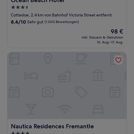
Ocean Beach Hotel
3.5-
Sterne-
Cottesloe, 2,4 km von Bahnhof Victoria Street entfernt
Unterkunft
8.4
8,4/10
Sehr gut
(1.003 Bewertungen)
von
Der
98 €
10,
Preis
Sehr
inkl. Steuern & Gebühren
beträgt
16. Aug.–17. Aug.
gut,
98 €
(1.003
Bewertungen)
Nautica Residences Fremantle
Nautica Residences Fremantle
Nautica Residences Fremantle
4.0-