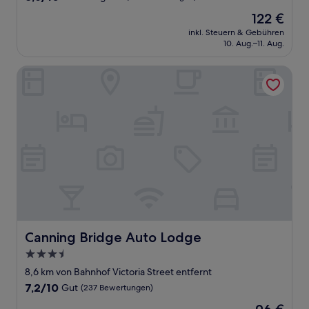
von
Der
122 €
10,
Preis
Hervorragend,
inkl. Steuern & Gebühren
beträgt
10. Aug.–11. Aug.
(715
122 €
Bewertungen)
Canning Bridge Auto Lodge
Canning Bridge Auto Lodge
Canning Bridge Auto Lodge
3.5-
Sterne-
8,6 km von Bahnhof Victoria Street entfernt
Unterkunft
7.2
7,2/10
Gut
(237 Bewertungen)
von
Der