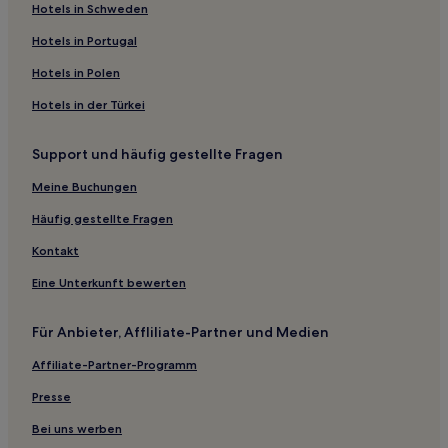
Applecross: Hotels
Hotels in Schweden
Swanbourne: Hotels
Hotels in Portugal
Mount Pleasant: Hotels
Hotels in Polen
East Victoria Park: Hotels
Hotels in der Türkei
Daglish: Hotels
Support und häufig gestellte Fragen
Bicton: Hotels
Floreat: Hotels
Meine Buchungen
Henderson: Hotels
Häufig gestellte Fragen
Inglewood: Hotels
Kontakt
Hotels nahe Hyde Park
Eine Unterkunft bewerten
Booragoon: Hotels
Für Anbieter, Affliliate-Partner und Medien
Hotels nahe Wellington Square
Affiliate-Partner-Programm
Hotels nahe Perth Convention and Exhibition Centre
Aparthotels in Mullaloo Beach
Presse
Gasthäuser in Palm Beach
Bei uns werben