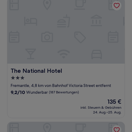
The National Hotel
The National Hotel
The National Hotel
3.0-
Sterne-
Fremantle, 4,8 km von Bahnhof Victoria Street entfernt
Unterkunft
9.2
9,2/10
Wunderbar
(187 Bewertungen)
von
Der
135 €
10,
Preis
Wunderbar,
inkl. Steuern & Gebühren
beträgt
24. Aug.–25. Aug.
(187
135 €
Bewertungen)
Tradewinds Hotel Fremantle