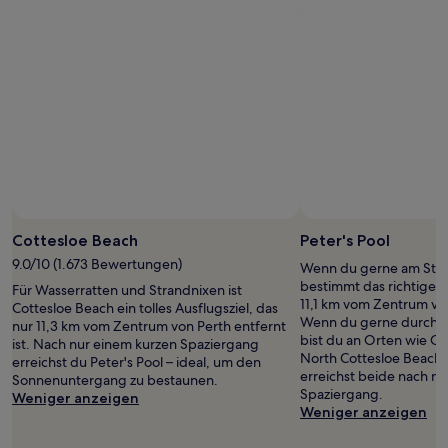
Cottesloe Beach
Peter's Pool
9.0/10 (1.673 Bewertungen)
Wenn du gerne am Strand
bestimmt das richtige Au
Für Wasserratten und Strandnixen ist
11,1 km vom Zentrum von
Cottesloe Beach ein tolles Ausflugsziel, das
Wenn du gerne durch di
nur 11,3 km vom Zentrum von Perth entfernt
bist du an Orten wie C
ist. Nach nur einem kurzen Spaziergang
North Cottesloe Beach 
erreichst du Peter's Pool – ideal, um den
erreichst beide nach n
Sonnenuntergang zu bestaunen.
Spaziergang.
Weniger anzeigen
Weniger anzeigen