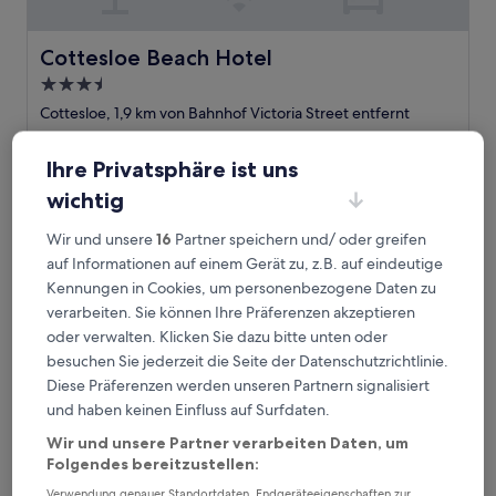
Cottesloe Beach Hotel
Cottesloe Beach Hotel
3.5-
Sterne-
Cottesloe, 1,9 km von Bahnhof Victoria Street entfernt
Unterkunft
8.4
8,4/10
Sehr gut
(264 Bewertungen)
von
Ihre Privatsphäre ist uns
Der
122 €
10,
Preis
Sehr
inkl. Steuern & Gebühren
wichtig
beträgt
14. Aug.–15. Aug.
gut,
122 €
(264
Wir und unsere
16
Partner speichern und/ oder greifen
Bewertungen)
Pier 21 Riverside Apartment Hotel
auf Informationen auf einem Gerät zu, z.B. auf eindeutige
Kennungen in Cookies, um personenbezogene Daten zu
verarbeiten. Sie können Ihre Präferenzen akzeptieren
oder verwalten. Klicken Sie dazu bitte unten oder
besuchen Sie jederzeit die Seite der Datenschutzrichtlinie.
Diese Präferenzen werden unseren Partnern signalisiert
und haben keinen Einfluss auf Surfdaten.
Wir und unsere Partner verarbeiten Daten, um
Folgendes bereitzustellen:
Verwendung genauer Standortdaten. Endgeräteeigenschaften zur