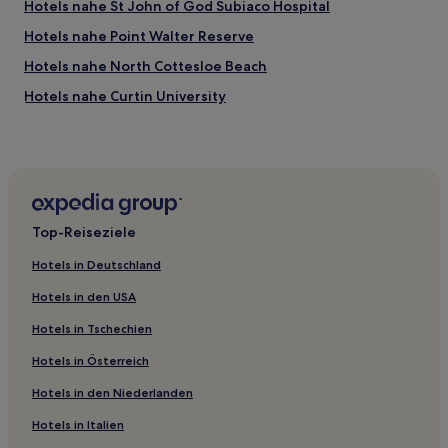
Hotels nahe St John of God Subiaco Hospital
Hotels nahe Point Walter Reserve
Hotels nahe North Cottesloe Beach
Hotels nahe Curtin University
Spearwood: Hotels
Leederville: Hotels
Hotels nahe Fiona Stanley Hospital
Hotels nahe Bahnhof Subiaco Shenton Park
Top-Reiseziele
Hotels nahe Fremantle Oval
Hotels in Deutschland
Coogee: Hotels
Hotels in den USA
Hotels nahe London Court
Hotels in Tschechien
Hotels nahe Medibank Stadium
Hotels in Österreich
Hotels nahe Western Australian Maritime Museum
Hotels in den Niederlanden
Hotels nahe Perth Zoo
Hotels nahe RAC Arena
Hotels in Italien