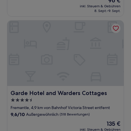
96 €
10,
Preis
Gut,
inkl. Steuern & Gebühren
beträgt
8. Sept.–9. Sept.
(237
96 €
Bewertungen)
Garde Hotel and Warders Cottages
Garde Hotel and Warders Cottages
Garde Hotel and Warders Cottages
4.5-
Sterne-
Fremantle, 4,9 km von Bahnhof Victoria Street entfernt
Unterkunft
9.6
9,6/10
Außergewöhnlich
(518 Bewertungen)
von
Der
135 €
10,
Preis
Außergewöhnlich,
inkl. Steuern & Gebühren