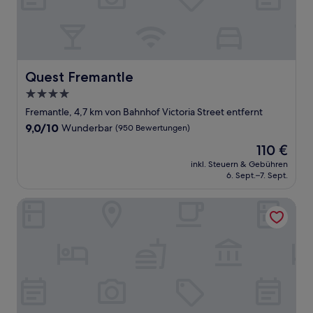
Quest Fremantle
Quest Fremantle
4.0-
Sterne-
Fremantle, 4,7 km von Bahnhof Victoria Street entfernt
Unterkunft
9.0
9,0/10
Wunderbar
(950 Bewertungen)
von
Der
110 €
10,
Preis
Wunderbar,
inkl. Steuern & Gebühren
beträgt
6. Sept.–7. Sept.
(950
110 €
Bewertungen)
The Local Hotel