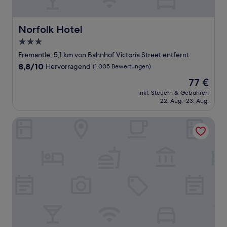
Norfolk Hotel
Norfolk Hotel
3.0-
Sterne-
Fremantle, 5,1 km von Bahnhof Victoria Street entfernt
Unterkunft
8.8
8,8/10
Hervorragend
(1.005 Bewertungen)
von
Der
77 €
10,
Preis
Hervorragend,
inkl. Steuern & Gebühren
beträgt
22. Aug.–23. Aug.
(1.005
77 €
Bewertungen)
Arundel's Boutique Accommodation