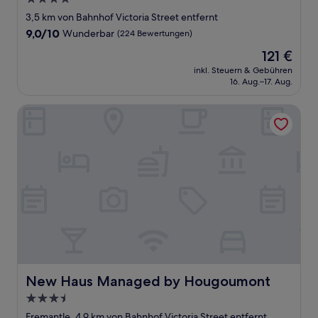
Sterne-
3,5 km von Bahnhof Victoria Street entfernt
Unterkunft
9.0
9,0/10
Wunderbar
(224 Bewertungen)
von
Der
121 €
10,
Preis
Wunderbar,
inkl. Steuern & Gebühren
beträgt
16. Aug.–17. Aug.
(224
121 €
Bewertungen)
New Haus Managed by Hougoumont
New Haus Managed by Hougoumont
New Haus Managed by Hougoumont
3.5-
Sterne-
Fremantle, 4,9 km von Bahnhof Victoria Street entfernt