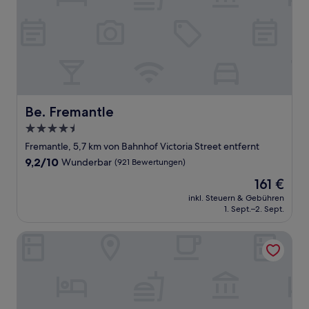
Be. Fremantle
Be. Fremantle
4.5-
Sterne-
Fremantle, 5,7 km von Bahnhof Victoria Street entfernt
Unterkunft
9.2
9,2/10
Wunderbar
(921 Bewertungen)
von
Der
161 €
10,
Preis
Wunderbar,
inkl. Steuern & Gebühren
beträgt
1. Sept.–2. Sept.
(921
161 €
Bewertungen)
Vibe Hotel Subiaco Perth