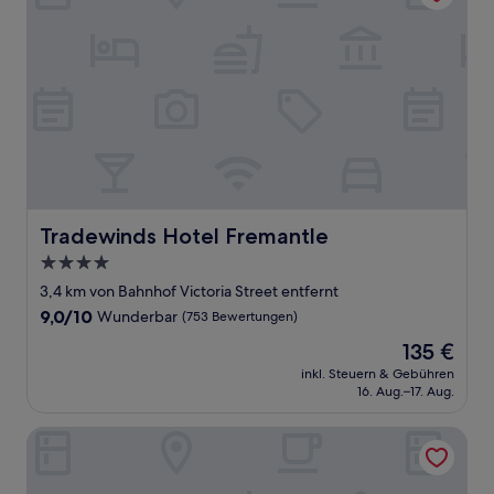
Tradewinds Hotel Fremantle
Tradewinds Hotel Fremantle
4.0-
Sterne-
3,4 km von Bahnhof Victoria Street entfernt
Unterkunft
9.0
9,0/10
Wunderbar
(753 Bewertungen)
von
Der
135 €
10,
Preis
Wunderbar,
inkl. Steuern & Gebühren
beträgt
16. Aug.–17. Aug.
(753
135 €
Bewertungen)
Maand Up Accommodation