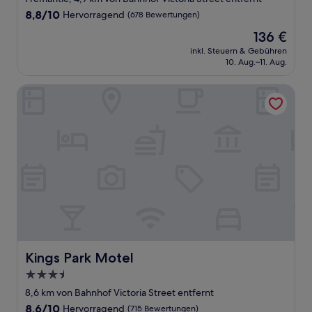
Unterkunft
8.8
8,8/10
Hervorragend
(678 Bewertungen)
von
Der
136 €
10,
Preis
Hervorragend,
inkl. Steuern & Gebühren
beträgt
10. Aug.–11. Aug.
(678
136 €
Bewertungen)
Kings Park Motel
Kings Park Motel
Kings Park Motel
3.5-
Sterne-
8,6 km von Bahnhof Victoria Street entfernt
Unterkunft
8.6
8,6/10
Hervorragend
(715 Bewertungen)