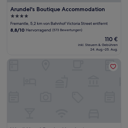
Arundel's Boutique Accommodation
Arundel's Boutique Accommodation
4.0-
Sterne-
Fremantle, 5,2 km von Bahnhof Victoria Street entfernt
Unterkunft
8.8
8,8/10
Hervorragend
(573 Bewertungen)
von
Der
110 €
10,
Preis
Hervorragend,
inkl. Steuern & Gebühren
beträgt
24. Aug.–25. Aug.
(573
110 €
Bewertungen)
Wonil Hotel Perth - Handwritten Collection