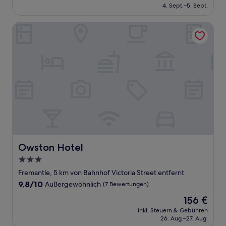
beträgt
4. Sept.–5. Sept.
(518
135 €
Bewertungen)
Owston Hotel
Owston Hotel
Owston Hotel
3.0-
Sterne-
Fremantle, 5 km von Bahnhof Victoria Street entfernt
Unterkunft
9.8
9,8/10
Außergewöhnlich
(7 Bewertungen)
von
Der
156 €
10,
Preis
Außergewöhnlich,
inkl. Steuern & Gebühren
beträgt
26. Aug.–27. Aug.
(7
156 €