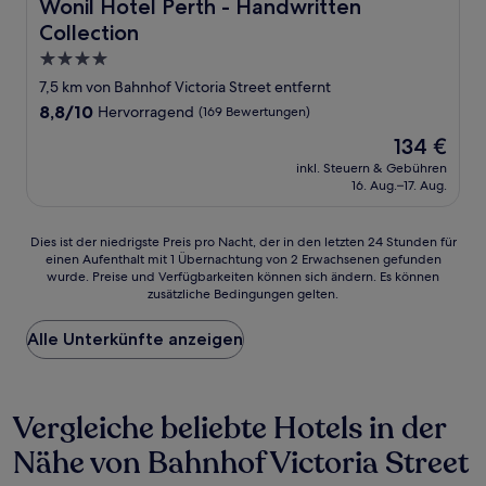
Wonil Hotel Perth - Handwritten Collection
Wonil Hotel Perth - Handwritten
Collection
4.0-
Sterne-
7,5 km von Bahnhof Victoria Street entfernt
Unterkunft
8.8
8,8/10
Hervorragend
(169 Bewertungen)
von
Der
134 €
10,
Preis
Hervorragend,
inkl. Steuern & Gebühren
beträgt
16. Aug.–17. Aug.
(169
134 €
Bewertungen)
Dies
Dies ist der niedrigste Preis pro Nacht, der in den letzten 24 Stunden für
einen Aufenthalt mit 1 Übernachtung von 2 Erwachsenen gefunden
ist
wurde. Preise und Verfügbarkeiten können sich ändern. Es können
der
zusätzliche Bedingungen gelten.
niedrigste
Preis
Alle Unterkünfte anzeigen
pro
Nacht,
der
in
Vergleiche beliebte Hotels in der
den
letzten
Nähe von Bahnhof Victoria Street
24 Stunden
für