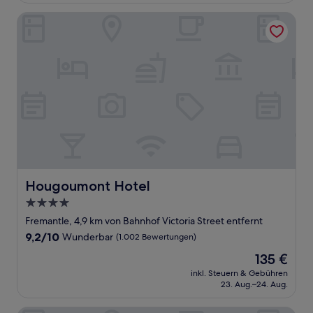
Bewertungen)
Hougoumont Hotel
Hougoumont Hotel
Hougoumont Hotel
4.0-
Sterne-
Fremantle, 4,9 km von Bahnhof Victoria Street entfernt
Unterkunft
9.2
9,2/10
Wunderbar
(1.002 Bewertungen)
von
Der
135 €
10,
Preis
Wunderbar,
inkl. Steuern & Gebühren
beträgt
23. Aug.–24. Aug.
(1.002
135 €
Bewertungen)