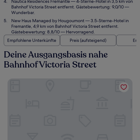
Nautica Residences Fremantle
— 4-Sterne-Hotel in 3,5 km von
Bahnhof Victoria Street entfernt. Gästebewertung: 9,0/10 —
Wunderbar.
New Haus Managed by Hougoumont
— 3.5-Sterne-Hotel in
Fremantle, 4,9 km von Bahnhof Victoria Street entfernt.
Gästebewertung: 8,8/10 — Hervorragend.
Empfohlene Unterkünfte
Preis (aufsteigend)
Ent
Deine Ausgangsbasis nahe
Bahnhof Victoria Street
Cottesloe Beach Hotel