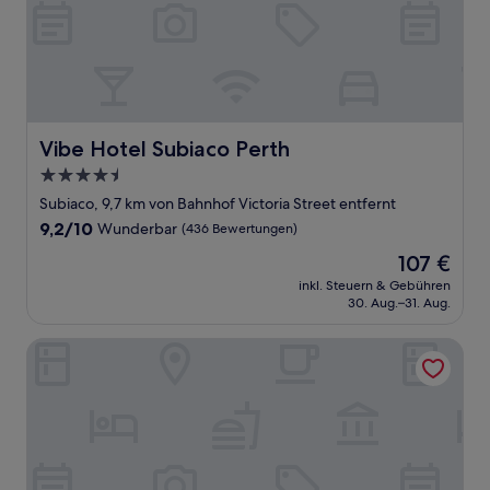
Vibe Hotel Subiaco Perth
Vibe Hotel Subiaco Perth
4.5-
Sterne-
Subiaco, 9,7 km von Bahnhof Victoria Street entfernt
Unterkunft
9.2
9,2/10
Wunderbar
(436 Bewertungen)
von
Der
107 €
10,
Preis
Wunderbar,
inkl. Steuern & Gebühren
beträgt
30. Aug.–31. Aug.
(436
107 €
Bewertungen)
Quest Fremantle