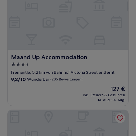
Maand Up Accommodation
Maand Up Accommodation
3.5-
Sterne-
Fremantle, 5,2 km von Bahnhof Victoria Street entfernt
Unterkunft
9.2
9,2/10
Wunderbar
(285 Bewertungen)
von
Der
127 €
10,
Preis
Wunderbar,
inkl. Steuern & Gebühren
beträgt
13. Aug.–14. Aug.
(285
127 €
Bewertungen)
Be. Fremantle