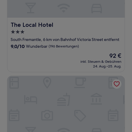
The Local Hotel
The Local Hotel
3.0-
Sterne-
South Fremantle, 6 km von Bahnhof Victoria Street entfernt
Unterkunft
9.0
9,0/10
Wunderbar
(196 Bewertungen)
von
Der
92 €
10,
Preis
Wunderbar,
inkl. Steuern & Gebühren
beträgt
24. Aug.–25. Aug.
(196
92 €
Bewertungen)
Norfolk Hotel