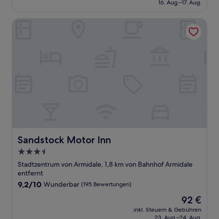
beträgt
16. Aug.–17. Aug.
(295
92 €
Bewertungen)
Sandstock Motor Inn
Sandstock Motor Inn
Sandstock Motor Inn
3.5-
Sterne-
Stadtzentrum von Armidale, 1,8 km von Bahnhof Armidale
Unterkunft
entfernt
9.2
9,2/10
Wunderbar
(195 Bewertungen)
von
Der
92 €
10,
Preis
Wunderbar,
inkl. Steuern & Gebühren
beträgt
23. Aug.–24. Aug.
(195