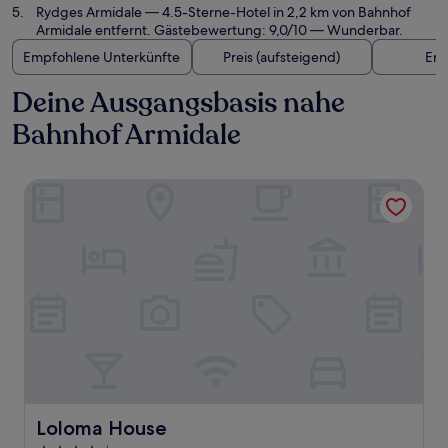
Rydges Armidale
— 4.5-Sterne-Hotel in 2,2 km von Bahnhof
Armidale entfernt. Gästebewertung: 9,0/10 — Wunderbar.
Empfohlene Unterkünfte
Preis (aufsteigend)
Ent
Deine Ausgangsbasis nahe
Bahnhof Armidale
Loloma House
Loloma House
Loloma House