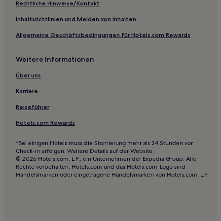
Sapphire Hotels
Rechtliche Hinweise/Kontakt
Stanborough Hotels
Inhaltsrichtlinien und Melden von Inhalten
Hotels nahe Armidale City Bowling Club
Allgemeine Geschäftsbedingungen für Hotels.com Rewards
Stonehenge Hotels
Weitere Informationen
Retreat Hotels
Wollun Hotels
Über uns
Glencoe Hotels
Karriere
Tenterden Hotels
Reiseführer
Taminda: Hotels
Hotels.com Rewards
Wandsworth Hotels
*Bei einigen Hotels muss die Stornierung mehr als 24 Stunden vor
Hotels nahe Moffat Falls
Check-in erfolgen. Weitere Details auf der Website.
© 2026 Hotels.com, L.P., ein Unternehmen der Expedia Group. Alle
Briarbrook Hotels
Rechte vorbehalten. Hotels.com und das Hotels.com-Logo sind
Handelsmarken oder eingetragene Handelsmarken von Hotels.com, L.P.
Namoi River Hotels
Strand in Newcastle
Hotels mit Pool in Newcastle