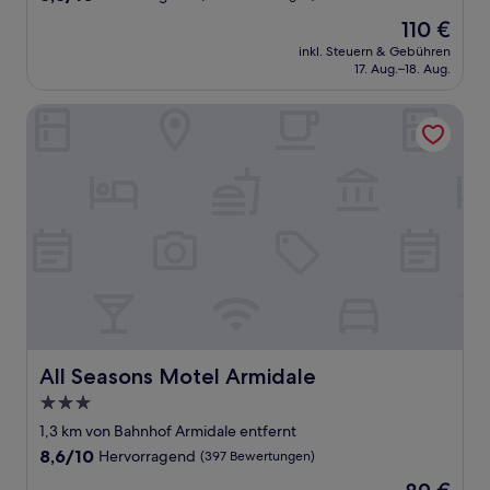
von
Der
110 €
10,
Preis
Hervorragend,
inkl. Steuern & Gebühren
beträgt
17. Aug.–18. Aug.
(649
110 €
Bewertungen)
All Seasons Motel Armidale
All Seasons Motel Armidale
All Seasons Motel Armidale
3.0-
Sterne-
1,3 km von Bahnhof Armidale entfernt
Unterkunft
8.6
8,6/10
Hervorragend
(397 Bewertungen)
von
Der