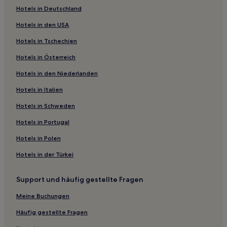
Hotels in Deutschland
Motels in Inverell
Hotels in den USA
Motels in Coonabarabran
Hotels in Tschechien
Ferienwohnungen in Forster
Hotels in Österreich
Motels in Forster
Hotels in den Niederlanden
Motels in New England
Ferienwohnungen in King Edward Park
Hotels in Italien
Ferienwohnungen in Newcastle
Hotels in Schweden
Motels in Moree
Hotels in Portugal
Motels in Narrabri
Hotels in Polen
Aparthotels in Horseshoe Beach
Hotels in der Türkei
Motels in Horseshoe Beach
Support und häufig gestellte Fragen
Motels in Maitland
Motels in Tenterfield
Meine Buchungen
Oban Hotels
Häufig gestellte Fragen