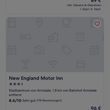
89 €
10,
Preis
Hervorragend,
inkl. Steuern & Gebühren
beträgt
1. Sept.–2. Sept.
(397
89 €
Bewertungen)
New England Motor Inn
New England Motor Inn
New England Motor Inn
3.5-
Sterne-
Stadtzentrum von Armidale, 1,8 km von Bahnhof Armidale
Unterkunft
entfernt
8.4
8,4/10
Sehr gut
(178 Bewertungen)
von
Der
96 €
10,