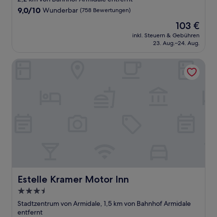
Unterkunft
9.0
9,0/10
Wunderbar
(758 Bewertungen)
von
Der
103 €
10,
Preis
Wunderbar,
inkl. Steuern & Gebühren
beträgt
23. Aug.–24. Aug.
(758
103 €
Bewertungen)
Estelle Kramer Motor Inn
Estelle Kramer Motor Inn
Estelle Kramer Motor Inn
3.5-
Sterne-
Stadtzentrum von Armidale, 1,5 km von Bahnhof Armidale
Unterkunft
entfernt