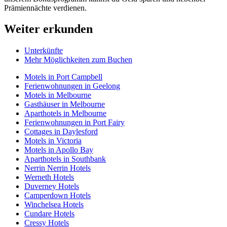
Prämiennächte verdienen.
Weiter erkunden
Unterkünfte
Mehr Möglichkeiten zum Buchen
Motels in Port Campbell
Ferienwohnungen in Geelong
Motels in Melbourne
Gasthäuser in Melbourne
Aparthotels in Melbourne
Ferienwohnungen in Port Fairy
Cottages in Daylesford
Motels in Victoria
Motels in Apollo Bay
Aparthotels in Southbank
Nerrin Nerrin Hotels
Werneth Hotels
Duverney Hotels
Camperdown Hotels
Winchelsea Hotels
Cundare Hotels
Cressy Hotels