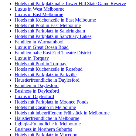
Hotels mit Parkplatz nahe Tower Hill State Game Reserve
Luxus in West Melbourne
Luxus in East Melbourne
Hotels mit Küchenzeile in East Melbourne
Hotels mit Pool in East Melbourne
Hotels mit Parkplatz in Sandringham
Hotels mit Parkplatz in Sanctuary Lakes
Familien in Warrnambool
Luxus in Great Ocean Road
Familien nahe East End Theatre District
Luxus in Torquay
Hotels mit Pool in Torquay
Hotels mit Küchenzeile in Rosebud
Hotels mit Parkplatz in Parkville
Haustierfreundliche in Daylesford
Familien in Daylesford
Business in Daylesford
Luxus in Daylesford
Hotels mit Parkplatz in Moonee Ponds
Hotels mit Casino in Melbourne
Hotels mit inbegriffenem Frühstück in Melbourne
Haustierfreundliche in Melbourne
Lgbtqia-Freundliche in Melbourne
Business in Northern Suburbs
Hotels mit Parkplatz in Macedon