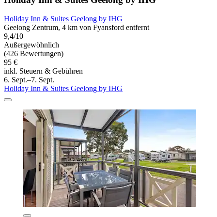
Holiday Inn & Suites Geelong by IHG
Geelong Zentrum, 4 km von Fyansford entfernt
9,4/10
Außergewöhnlich
(426 Bewertungen)
95 €
inkl. Steuern & Gebühren
6. Sept.–7. Sept.
Holiday Inn & Suites Geelong by IHG