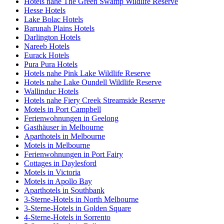
Hotels nahe The Green Swamp Wildlife Reserve
Hesse Hotels
Lake Bolac Hotels
Barunah Plains Hotels
Darlington Hotels
Nareeb Hotels
Eurack Hotels
Pura Pura Hotels
Hotels nahe Pink Lake Wildlife Reserve
Hotels nahe Lake Oundell Wildlife Reserve
Wallinduc Hotels
Hotels nahe Fiery Creek Streamside Reserve
Motels in Port Campbell
Ferienwohnungen in Geelong
Gasthäuser in Melbourne
Aparthotels in Melbourne
Motels in Melbourne
Ferienwohnungen in Port Fairy
Cottages in Daylesford
Motels in Victoria
Motels in Apollo Bay
Aparthotels in Southbank
3-Sterne-Hotels in North Melbourne
3-Sterne-Hotels in Golden Square
4-Sterne-Hotels in Sorrento