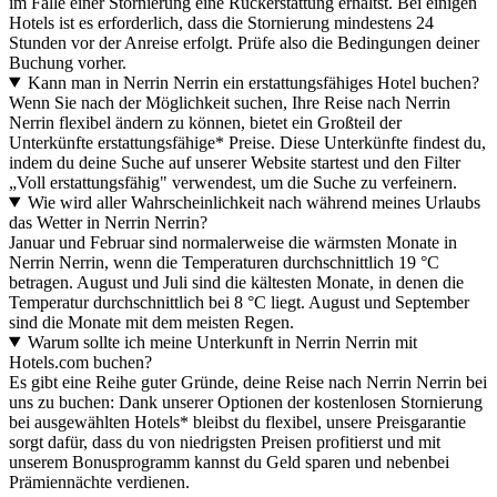
im Falle einer Stornierung eine Rückerstattung erhältst. Bei einigen
Hotels ist es erforderlich, dass die Stornierung mindestens 24
Stunden vor der Anreise erfolgt. Prüfe also die Bedingungen deiner
Buchung vorher.
Kann man in Nerrin Nerrin ein erstattungsfähiges Hotel buchen?
Wenn Sie nach der Möglichkeit suchen, Ihre Reise nach Nerrin
Nerrin flexibel ändern zu können, bietet ein Großteil der
Unterkünfte erstattungsfähige* Preise. Diese Unterkünfte findest du,
indem du deine Suche auf unserer Website startest und den Filter
„Voll erstattungsfähig" verwendest, um die Suche zu verfeinern.
Wie wird aller Wahrscheinlichkeit nach während meines Urlaubs
das Wetter in Nerrin Nerrin?
Januar und Februar sind normalerweise die wärmsten Monate in
Nerrin Nerrin, wenn die Temperaturen durchschnittlich 19 °C
betragen. August und Juli sind die kältesten Monate, in denen die
Temperatur durchschnittlich bei 8 °C liegt. August und September
sind die Monate mit dem meisten Regen.
Warum sollte ich meine Unterkunft in Nerrin Nerrin mit
Hotels.com buchen?
Es gibt eine Reihe guter Gründe, deine Reise nach Nerrin Nerrin bei
uns zu buchen: Dank unserer Optionen der kostenlosen Stornierung
bei ausgewählten Hotels* bleibst du flexibel, unsere Preisgarantie
sorgt dafür, dass du von niedrigsten Preisen profitierst und mit
unserem Bonusprogramm kannst du Geld sparen und nebenbei
Prämiennächte verdienen.