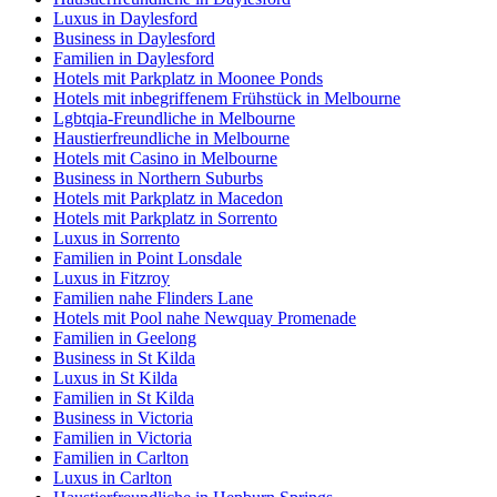
Luxus in Daylesford
Business in Daylesford
Familien in Daylesford
Hotels mit Parkplatz in Moonee Ponds
Hotels mit inbegriffenem Frühstück in Melbourne
Lgbtqia-Freundliche in Melbourne
Haustierfreundliche in Melbourne
Hotels mit Casino in Melbourne
Business in Northern Suburbs
Hotels mit Parkplatz in Macedon
Hotels mit Parkplatz in Sorrento
Luxus in Sorrento
Familien in Point Lonsdale
Luxus in Fitzroy
Familien nahe Flinders Lane
Hotels mit Pool nahe Newquay Promenade
Familien in Geelong
Business in St Kilda
Luxus in St Kilda
Familien in St Kilda
Business in Victoria
Familien in Victoria
Familien in Carlton
Luxus in Carlton