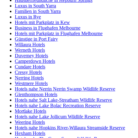
Haustierfreundliche in Hepburn Springs
Luxus in South Yarra
Familien in South Yarra
Luxus in Rye
Hotels mit Parkplatz in Kew
Business in Flughafen Melbourne
Hotels mit Parkplatz in Flughafen Melbourne
Günstige in Port Fairy
Willaura Hotels
Werneth Hotels
Duverney Hotels
Camperdown Hotels
Cundare Hotels
Cressy Hotels
Nerring Hotels
Westmere Hotels
Hotels nahe Nerrin Nerrin Swamp Wildlife Reserve
Glenthompson Hotels
Hotels nahe Salt Lake-Streatham Wildlife Reserve
Hotels nahe Lake Bolac Recreation Reserve
Mortlake Hotels
Hotels nahe Lake Jollicum Wildlife Reserve
Weering Hotels
Hotels nahe Hopkins River-Willaura Streamside Reserve
Hexham Hotels