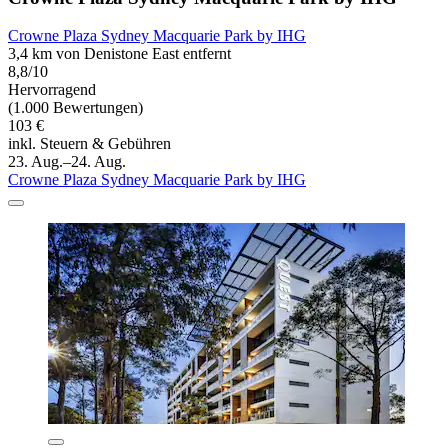
Crowne Plaza Sydney Macquarie Park by IHG
3,4 km von Denistone East entfernt
8,8/10
Hervorragend
(1.000 Bewertungen)
103 €
inkl. Steuern & Gebühren
23. Aug.–24. Aug.
Crowne Plaza Sydney Macquarie Park by IHG