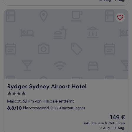
(1.358
107 €
Bewertungen)
Rydges Sydney Airport Hotel
Rydges Sydney Airport Hotel
Rydges Sydney Airport Hotel
4.0-
Sterne-
Mascot, 6,1 km von Hillsdale entfernt
Unterkunft
8.8
8,8/10
Hervorragend
(3.220 Bewertungen)
von
Der
149 €
10,
Preis
Hervorragend,
inkl. Steuern & Gebühren
beträgt
9. Aug.–10. Aug.
(3.220