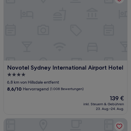
Novotel Sydney International Airport Hotel
Novotel Sydney International Airport Hotel
4.0-
Sterne-
6,8 km von Hillsdale entfernt
Unterkunft
8.6
8,6/10
Hervorragend
(1.008 Bewertungen)
von
Der
139 €
10,
Preis
Hervorragend,
inkl. Steuern & Gebühren
beträgt
23. Aug.–24. Aug.
(1.008
139 €
Bewertungen)
ADGE Hotel & Residences