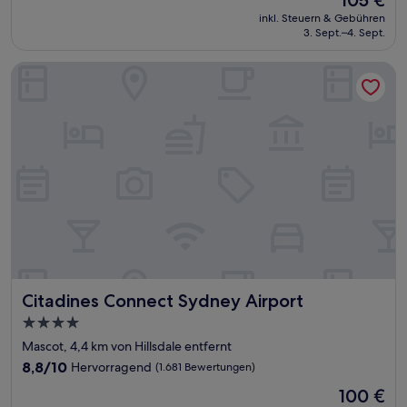
105 €
10,
Preis
Hervorragend,
inkl. Steuern & Gebühren
beträgt
3. Sept.–4. Sept.
(2.097
105 €
Bewertungen)
Citadines Connect Sydney Airport
Citadines Connect Sydney Airport
Citadines Connect Sydney Airport
4.0-
Sterne-
Mascot, 4,4 km von Hillsdale entfernt
Unterkunft
8.8
8,8/10
Hervorragend
(1.681 Bewertungen)
von
Der
100 €
10,