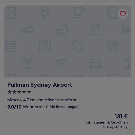
149 €
Bewertungen)
Pullman Sydney Airport
Pullman Sydney Airport
Pullman Sydney Airport
5.0-
Sterne-
Mascot, 4,7 km von Hillsdale entfernt
Unterkunft
9.0
9,0/10
Wunderbar
(1.018 Bewertungen)
von
Der
131 €
10,
Preis
Wunderbar,
inkl. Steuern & Gebühren
beträgt
16. Aug.–17. Aug.
(1.018
131 €
Bewertungen)