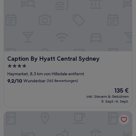
Caption By Hyatt Central Sydney
Caption By Hyatt Central Sydney
4.0-
Sterne-
Haymarket, 8,3 km von Hillsdale entfernt
Unterkunft
9.2
9,2/10
Wunderbar
(162 Bewertungen)
von
Der
135 €
10,
Preis
Wunderbar,
inkl. Steuern & Gebühren
beträgt
5. Sept.–6. Sept.
(162
135 €
Bewertungen)
Meriton Suites Mascot Central