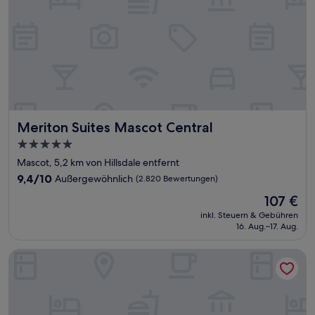
Meriton Suites Mascot Central
Meriton Suites Mascot Central
5.0-
Sterne-
Mascot, 5,2 km von Hillsdale entfernt
Unterkunft
9.4
9,4/10
Außergewöhnlich
(2.820 Bewertungen)
von
Der
107 €
10,
Preis
Außergewöhnlich,
inkl. Steuern & Gebühren
beträgt
16. Aug.–17. Aug.
(2.820
107 €
Bewertungen)
Song Hotel Sydney