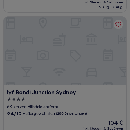
Preis
Hervorragend,
inkl. Steuern & Gebühren
beträgt
16. Aug.–17. Aug.
(1.681
100 €
Bewertungen)
lyf Bondi Junction Sydney
lyf Bondi Junction Sydney
lyf Bondi Junction Sydney
4.0-
Sterne-
6,9 km von Hillsdale entfernt
Unterkunft
9.4
9,4/10
Außergewöhnlich
(280 Bewertungen)
von
Der
104 €
10,
Preis
Außergewöhnlich,
inkl. Steuern & Gebühren