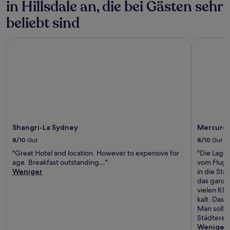
in Hillsdale an, die bei Gästen sehr
Bedingungen
gelten.
beliebt sind
Shangri-La Sydney
Mercure S
Shangri-La Sydney
Mercure
8/10
Gut
8/10
Gut
"Great Hotel and location. However to expensive for
"Die Lage
age. Breakfast outstanding…"
vom Flugh
Weniger
in die Sta
das ganze
vielen Kl
kalt. Das 
Man sollte
Städterei
Weniger