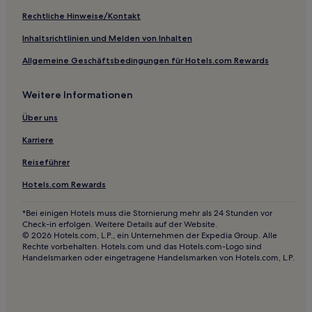
Hotels nahe Chinese Garden of Friendship
Rechtliche Hinweise/Kontakt
4-Sterne-Hotels in Wollongong
Inhaltsrichtlinien und Melden von Inhalten
5-Sterne-Hotels in Wollongong
Allgemeine Geschäftsbedingungen für Hotels.com Rewards
3-Sterne-Hotels in The Rocks
Weitere Informationen
3-Sterne-Hotels in South Steyne Beach
3-Sterne-Hotels in Sydney-Park
Über uns
4-Sterne-Hotels in Silver Beach
Karriere
5-Sterne-Hotels in Parramatta
Reiseführer
5-Sterne-Hotels in St. Leonards Park
Hotels.com Rewards
4-Sterne-Hotels in Surry Hills
*Bei einigen Hotels muss die Stornierung mehr als 24 Stunden vor
Strand nahe Shelly Beach
Check-in erfolgen. Weitere Details auf der Website.
© 2026 Hotels.com, L.P., ein Unternehmen der Expedia Group. Alle
Luxus nahe Shelly Beach
Rechte vorbehalten. Hotels.com und das Hotels.com-Logo sind
Handelsmarken oder eingetragene Handelsmarken von Hotels.com, L.P.
Familien in Randwick
Hotels mit Casino in Sydney
Lgbtqia-Freundliche in Sydney