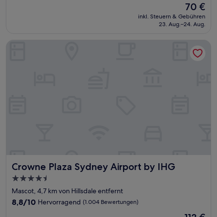
Der
70 €
10,
Preis
Gut,
inkl. Steuern & Gebühren
beträgt
23. Aug.–24. Aug.
(2.402
70 €
Bewertungen)
Crowne Plaza Sydney Airport by IHG
Crowne Plaza Sydney Airport by IHG
Crowne Plaza Sydney Airport by IHG
4.5-
Sterne-
Mascot, 4,7 km von Hillsdale entfernt
Unterkunft
8.8
8,8/10
Hervorragend
(1.004 Bewertungen)
von
Der