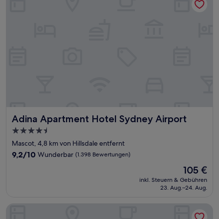
Adina Apartment Hotel Sydney Airport
Adina Apartment Hotel Sydney Airport
4.5-
Sterne-
Mascot, 4,8 km von Hillsdale entfernt
Unterkunft
9.2
9,2/10
Wunderbar
(1.398 Bewertungen)
von
Der
105 €
10,
Preis
Wunderbar,
inkl. Steuern & Gebühren
beträgt
23. Aug.–24. Aug.
(1.398
105 €
Bewertungen)
Novotel Sydney International Airport Hotel