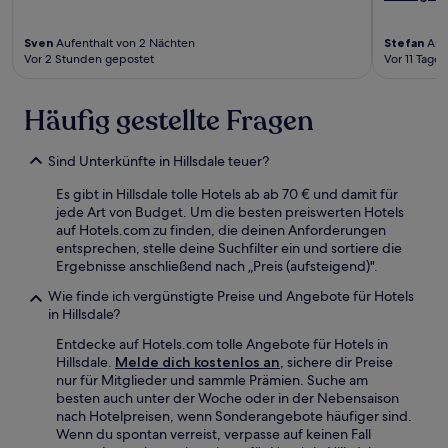
Sven
Aufenthalt von 2 Nächten
Stefan
Aufe
Vor 2 Stunden gepostet
Vor 11 Tage
Häufig gestellte Fragen
Sind Unterkünfte in Hillsdale teuer?
Es gibt in Hillsdale tolle Hotels ab ab 70 € und damit für
jede Art von Budget. Um die besten preiswerten Hotels
auf Hotels.com zu finden, die deinen Anforderungen
entsprechen, stelle deine Suchfilter ein und sortiere die
Ergebnisse anschließend nach „Preis (aufsteigend)".
Wie finde ich vergünstigte Preise und Angebote für Hotels
in Hillsdale?
Entdecke auf Hotels.com tolle Angebote für Hotels in
Hillsdale.
Melde dich kostenlos an
, sichere dir Preise
nur für Mitglieder und sammle Prämien. Suche am
besten auch unter der Woche oder in der Nebensaison
nach Hotelpreisen, wenn Sonderangebote häufiger sind.
Wenn du spontan verreist, verpasse auf keinen Fall