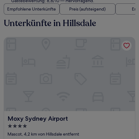
Gästebewertung: 8,8/10 — Hervorragend.
Empfohlene Unterkünfte
Preis (aufsteigend)
Ent
Unterkünfte in Hillsdale
Moxy Sydney Airport
Moxy Sydney Airport
Moxy Sydney Airport
4.0-
Sterne-
Mascot, 4,2 km von Hillsdale entfernt