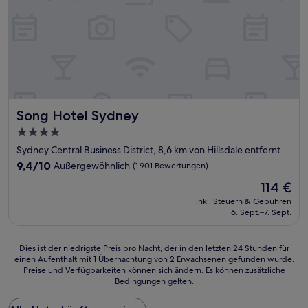
Song Hotel Sydney
Song Hotel Sydney
4.0-
Sterne-
Sydney Central Business District, 8,6 km von Hillsdale entfernt
Unterkunft
9.4
9,4/10
Außergewöhnlich
(1.901 Bewertungen)
von
Der
114 €
10,
Preis
Außergewöhnlich,
inkl. Steuern & Gebühren
beträgt
6. Sept.–7. Sept.
(1.901
114 €
Bewertungen)
Dies
Dies ist der niedrigste Preis pro Nacht, der in den letzten 24 Stunden für
einen Aufenthalt mit 1 Übernachtung von 2 Erwachsenen gefunden wurde.
ist
Preise und Verfügbarkeiten können sich ändern. Es können zusätzliche
der
Bedingungen gelten.
niedrigste
Preis