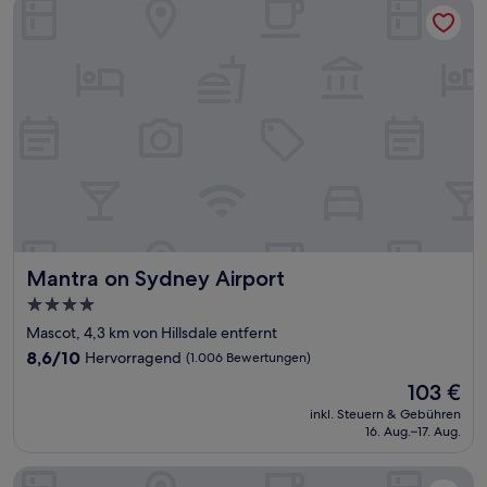
Mantra on Sydney Airport
Mantra on Sydney Airport
Mantra on Sydney Airport
4.0-
Sterne-
Mascot, 4,3 km von Hillsdale entfernt
Unterkunft
8.6
8,6/10
Hervorragend
(1.006 Bewertungen)
von
Der
103 €
10,
Preis
Hervorragend,
inkl. Steuern & Gebühren
beträgt
16. Aug.–17. Aug.
(1.006
103 €
Bewertungen)
Adina Apartment Hotel Sydney Airport