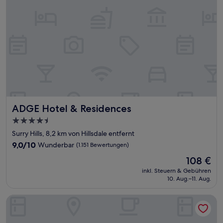
ADGE Hotel & Residences
ADGE Hotel & Residences
4.5-
Sterne-
Surry Hills, 8,2 km von Hillsdale entfernt
Unterkunft
9.0
9,0/10
Wunderbar
(1.151 Bewertungen)
von
Der
108 €
10,
Preis
Wunderbar,
inkl. Steuern & Gebühren
beträgt
10. Aug.–11. Aug.
(1.151
108 €
Bewertungen)
Great Southern Hotel Sydney