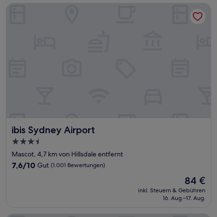
ibis Sydney Airport
ibis Sydney Airport
ibis Sydney Airport
3.5-
Sterne-
Mascot, 4,7 km von Hillsdale entfernt
Unterkunft
7.6
7,6/10
Gut
(1.001 Bewertungen)
von
Der
84 €
10,
Preis
Gut,
inkl. Steuern & Gebühren
beträgt
16. Aug.–17. Aug.
(1.001
84 €
Bewertungen)