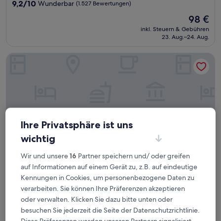
Unterkunft
9.2
9,2/10
Wunderbar
(1.527 Bewertungen)
von
Der
98 €
10,
Preis
Wunderbar,
inkl. Steuern & Gebühren
beträgt
23. Aug.–24. Aug.
(1.527
98 €
Bewertungen)
Holiday Inn Express Sydney Airport by IHG
Ihre Privatsphäre ist uns
wichtig
Wir und unsere
16
Partner speichern und/ oder greifen
auf Informationen auf einem Gerät zu, z.B. auf eindeutige
Kennungen in Cookies, um personenbezogene Daten zu
Holiday Inn Express Sydney Airport by IHG
Holiday Inn Express Sydney Airport by IHG
verarbeiten. Sie können Ihre Präferenzen akzeptieren
3.5-
oder verwalten. Klicken Sie dazu bitte unten oder
Sterne-
Mascot, 4,6 km von Hillsdale entfernt
besuchen Sie jederzeit die Seite der Datenschutzrichtlinie.
Unterkunft
8.8
8,8/10
Hervorragend
(1.696 Bewertungen)