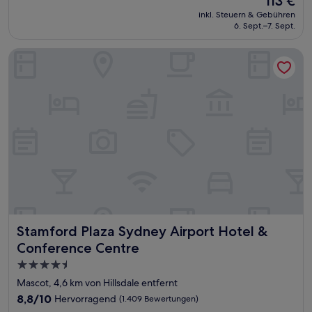
113 €
10,
Preis
Hervorragend,
inkl. Steuern & Gebühren
beträgt
6. Sept.–7. Sept.
(1.004
113 €
Bewertungen)
Stamford Plaza Sydney Airport Hotel & Conference Centre
Stamford Plaza Sydney Airport Hotel & Conference Centr
Stamford Plaza Sydney Airport Hotel &
Conference Centre
4.5-
Sterne-
Mascot, 4,6 km von Hillsdale entfernt
Unterkunft
8.8
8,8/10
Hervorragend
(1.409 Bewertungen)
von