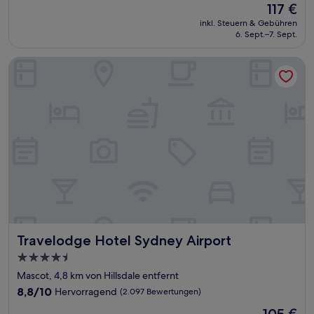
Der
117 €
10,
Preis
Hervorragend,
inkl. Steuern & Gebühren
beträgt
6. Sept.–7. Sept.
(1.409
117 €
Bewertungen)
Travelodge Hotel Sydney Airport
Travelodge Hotel Sydney Airport
Travelodge Hotel Sydney Airport
4.5-
Sterne-
Mascot, 4,8 km von Hillsdale entfernt
Unterkunft
8.8
8,8/10
Hervorragend
(2.097 Bewertungen)
von
Der