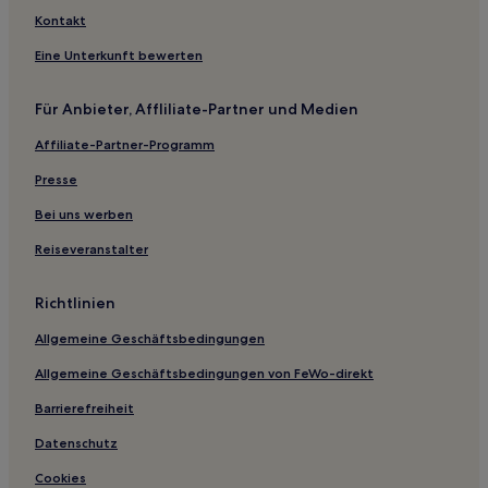
Rushcutters Bay: Hotels
Kontakt
Zetland: Hotels
Eine Unterkunft bewerten
Hotels nahe St Vincent’s Hospital
Für Anbieter, Affliliate-Partner und Medien
Clovelly: Hotels
Affiliate-Partner-Programm
Hotels nahe Harbourside
Hotels nahe University of Technology Sydney
Presse
City of Sydney: Hotels
Bei uns werben
Wolli Creek: Hotels
Reiseveranstalter
Hotels nahe Blues Point Reserve
Richtlinien
Maroubra South: Hotels
Allgemeine Geschäftsbedingungen
Sydney Hotels
Allgemeine Geschäftsbedingungen von FeWo-direkt
Erskineville: Hotels
Hotels nahe Bahnhof Sydney Petersham
Barrierefreiheit
Hotels nahe Manly Scenic Walkway
Datenschutz
Hotels nahe The Rocks Markets
Cookies