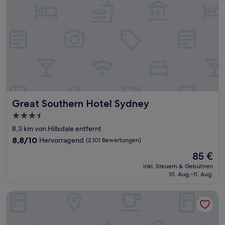
Great Southern Hotel Sydney
Great Southern Hotel Sydney
3.5-
Sterne-
8,3 km von Hillsdale entfernt
Unterkunft
8.8
8,8/10
Hervorragend
(2.101 Bewertungen)
von
Der
85 €
10,
Preis
Hervorragend,
inkl. Steuern & Gebühren
beträgt
10. Aug.–11. Aug.
(2.101
85 €
Bewertungen)
Caption By Hyatt Central Sydney