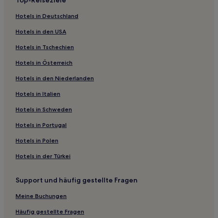
Gasthäuser in Silver Beach
Hotels in Deutschland
Bellevue Hill: Hotels
Hotels in den USA
Hotels nahe George Hanna Memorial Museum
Hotels in Tschechien
Hotels nahe Customs House
Hotels in Österreich
Hotels nahe Sydney-Park
Hotels in den Niederlanden
Birchgrove: Hotels
Hotels nahe Wild Life Sydney Zoo
Hotels in Italien
Balmoral: Hotels
Hotels in Schweden
Matraville: Hotels
Hotels in Portugal
Hotels nahe Stadtbahn-Station Convention
Hotels in Polen
Hotels nahe Wolli Creek Regional Park
Hotels in der Türkei
Ramsgate: Hotels
Support und häufig gestellte Fragen
Hotels nahe Bahnhof Sydney Rockdale
St Peters: Hotels
Meine Buchungen
Croydon: Hotels
Häufig gestellte Fragen