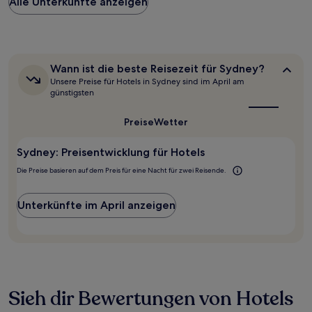
Alle Unterkünfte anzeigen
pro
Nacht,
der
in
den
letzten
Wann
Wann ist die beste Reisezeit für Sydney?
24 Stunden
ist
Unsere Preise für Hotels in Sydney sind im April am
für
die
günstigsten
beste
einen
Reisezeit
Aufenthalt
Preise
Wetter
für
mit
Sydney?
1 Übernachtung
Sydney: Preisentwicklung für Hotels
von
2 Erwachsenen
Die Preise basieren auf dem Preis für eine Nacht für zwei Reisende.
gefunden
wurde.
Preise
Unterkünfte im April anzeigen
und
Verfügbarkeiten
können
sich
ändern.
Es
können
Sieh dir Bewertungen von Hotels
zusätzliche