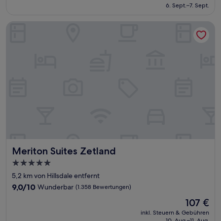
beträgt
6. Sept.–7. Sept.
(280
104 €
Bewertungen)
Meriton Suites Zetland
Meriton Suites Zetland
Meriton Suites Zetland
5.0-
Sterne-
5,2 km von Hillsdale entfernt
Unterkunft
9.0
9,0/10
Wunderbar
(1.358 Bewertungen)
von
Der
107 €
10,
Preis
Wunderbar,
inkl. Steuern & Gebühren
beträgt
10. Aug.–11. Aug.