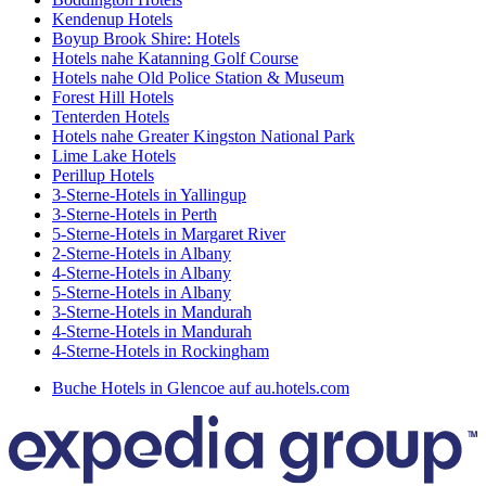
Kendenup Hotels
Boyup Brook Shire: Hotels
Hotels nahe Katanning Golf Course
Hotels nahe Old Police Station & Museum
Forest Hill Hotels
Tenterden Hotels
Hotels nahe Greater Kingston National Park
Lime Lake Hotels
Perillup Hotels
3-Sterne-Hotels in Yallingup
3-Sterne-Hotels in Perth
5-Sterne-Hotels in Margaret River
2-Sterne-Hotels in Albany
4-Sterne-Hotels in Albany
5-Sterne-Hotels in Albany
3-Sterne-Hotels in Mandurah
4-Sterne-Hotels in Mandurah
4-Sterne-Hotels in Rockingham
Buche Hotels in Glencoe auf au.hotels.com