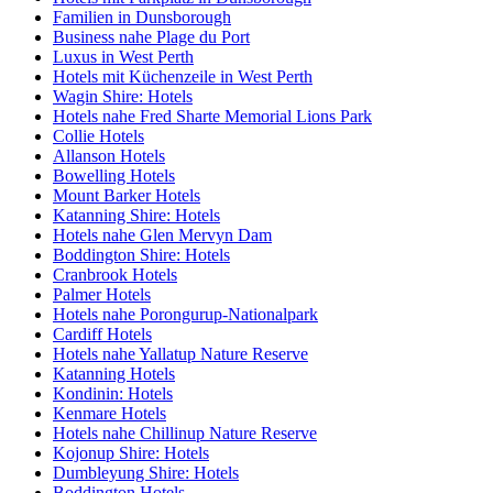
Familien in Dunsborough
Business nahe Plage du Port
Luxus in West Perth
Hotels mit Küchenzeile in West Perth
Wagin Shire: Hotels
Hotels nahe Fred Sharte Memorial Lions Park
Collie Hotels
Allanson Hotels
Bowelling Hotels
Mount Barker Hotels
Katanning Shire: Hotels
Hotels nahe Glen Mervyn Dam
Boddington Shire: Hotels
Cranbrook Hotels
Palmer Hotels
Hotels nahe Porongurup-Nationalpark
Cardiff Hotels
Hotels nahe Yallatup Nature Reserve
Katanning Hotels
Kondinin: Hotels
Kenmare Hotels
Hotels nahe Chillinup Nature Reserve
Kojonup Shire: Hotels
Dumbleyung Shire: Hotels
Boddington Hotels