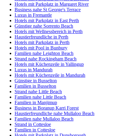
Hotels mit Parkplatz in Margaret River
Business nahe St George's Terrace
Luxus in Fremantle
Hotels mit Parkplatz in East Perth
Günstige nahe Sorrento Beach
Hotels mit Wellnessbereich in Perth
Haustierfreundliche in Perth
Hotels mit Parkplatz in Perth
Hotels mit Pool in Bunbury
Familien nahe Leighton Beach
Strand nahe Rockingham Beach
Hotels mit Küchenzeile in Yallingup
Luxus in Mandurah
Hotels mit Küchenzeile in Mandurah
Günstige in Busselton
Familien in Busselton
Strand nahe Little Beach
Familien nahe Little Beach
Familien in Manjimup
Business in Boranup Karri Forest
Haustierfreundliche nahe Mullaloo Beach
Familien nahe Mullaloo Beach
Strand in Cottesloe
Familien in Cottesloe
Hotels mit Parkplatz in Dunsborough