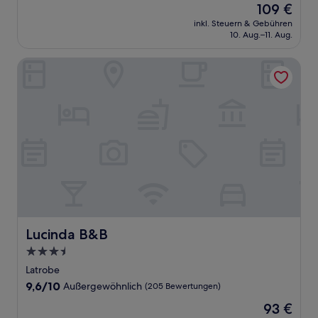
Der
109 €
10,
Preis
Wunderbar,
inkl. Steuern & Gebühren
beträgt
10. Aug.–11. Aug.
(81
109 €
Bewertungen)
Lucinda B&B
Lucinda B&B
Lucinda B&B
3.5-
Sterne-
Latrobe
Unterkunft
9.6
9,6/10
Außergewöhnlich
(205 Bewertungen)
von
Der
93 €
10,