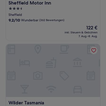
Sheffield Motor Inn
Sheffield Motor Inn
3.5-
Sterne-
Sheffield
Unterkunft
9.2
9,2/10
Wunderbar
(362 Bewertungen)
von
Der
122 €
10,
Preis
Wunderbar,
inkl. Steuern & Gebühren
beträgt
7. Aug.–8. Aug.
(362
122 €
Bewertungen)
Wilder Tasmania
Wilder Tasmania
Wilder Tasmania