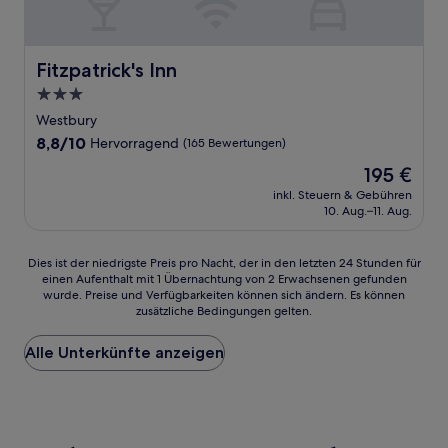
Fitzpatrick's Inn
Fitzpatrick's Inn
3.0-
Sterne-
Westbury
Unterkunft
8.8
8,8/10
Hervorragend
(165 Bewertungen)
von
Der
195 €
10,
Preis
Hervorragend,
inkl. Steuern & Gebühren
beträgt
10. Aug.–11. Aug.
(165
195 €
Bewertungen)
Dies
Dies ist der niedrigste Preis pro Nacht, der in den letzten 24 Stunden für
einen Aufenthalt mit 1 Übernachtung von 2 Erwachsenen gefunden
ist
wurde. Preise und Verfügbarkeiten können sich ändern. Es können
der
zusätzliche Bedingungen gelten.
niedrigste
Preis
Alle Unterkünfte anzeigen
pro
Nacht,
der
in
den
letzten