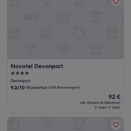
Novotel Devonport
Novotel Devonport
4.0-
Sterne-
Devonport
Unterkunft
9.2
9,2/10
Wunderbar
(638 Bewertungen)
von
Der
92 €
10,
Preis
Wunderbar,
inkl. Steuern & Gebühren
beträgt
6. Sept.–7. Sept.
(638
92 €
Bewertungen)
Compass Hut