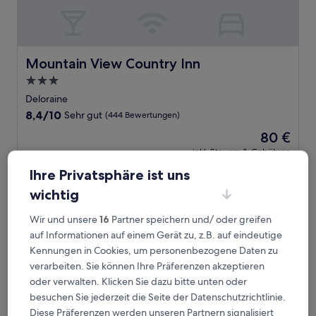
Mountain View Country Inn
Mountain View Country Inn
3.0-
Sterne-
Deloraine
Unterkunft
8.4
8,4/10
Sehr gut
(444 Bewertungen)
von
Der
80 €
10,
Preis
Sehr
inkl. Steuern & Gebühren
beträgt
11. Aug.–12. Aug.
gut,
80 €
Ihre Privatsphäre ist uns
(444
Bewertungen)
Mole Creek Cabins
wichtig
Wir und unsere
16
Partner speichern und/ oder greifen
auf Informationen auf einem Gerät zu, z.B. auf eindeutige
Kennungen in Cookies, um personenbezogene Daten zu
verarbeiten. Sie können Ihre Präferenzen akzeptieren
oder verwalten. Klicken Sie dazu bitte unten oder
besuchen Sie jederzeit die Seite der Datenschutzrichtlinie.
Diese Präferenzen werden unseren Partnern signalisiert