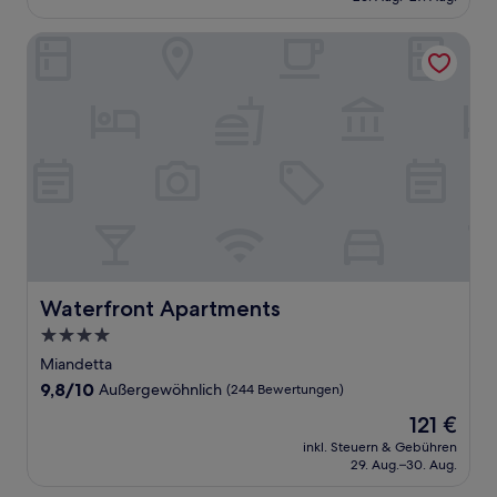
123 €
Bewertungen)
Waterfront Apartments
Waterfront Apartments
Waterfront Apartments
4.0-
Sterne-
Miandetta
Unterkunft
9.8
9,8/10
Außergewöhnlich
(244 Bewertungen)
von
Der
121 €
10,
Preis
Außergewöhnlich,
inkl. Steuern & Gebühren
beträgt
29. Aug.–30. Aug.
(244
121 €
Bewertungen)