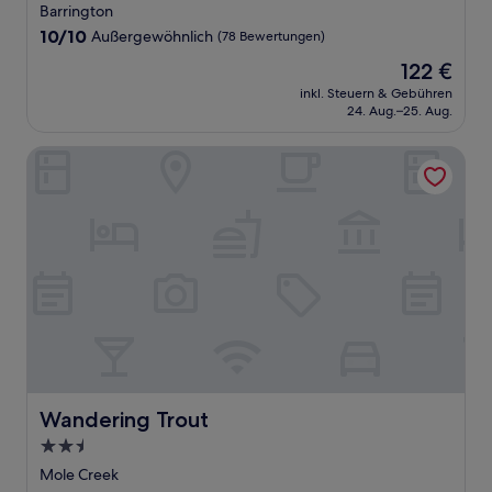
Sterne-
Barrington
Unterkunft
10.0
10/10
Außergewöhnlich
(78 Bewertungen)
von
Der
122 €
10,
Preis
Außergewöhnlich,
inkl. Steuern & Gebühren
beträgt
24. Aug.–25. Aug.
(78
122 €
Bewertungen)
Wandering Trout
Wandering Trout
Wandering Trout
2.5-
Sterne-
Mole Creek