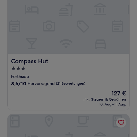
Compass Hut
Compass Hut
3.0-
Sterne-
Forthside
Unterkunft
8.6
8,6/10
Hervorragend
(21 Bewertungen)
von
Der
127 €
10,
Preis
Hervorragend,
inkl. Steuern & Gebühren
beträgt
10. Aug.–11. Aug.
(21
127 €
Bewertungen)
Nightelier Devonport Gateway Hotel