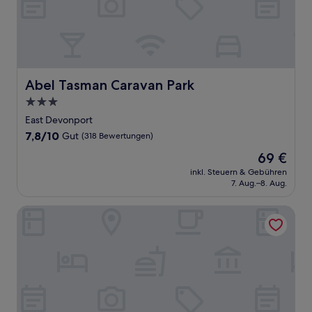
Abel Tasman Caravan Park
Abel Tasman Caravan Park
3.0-
Sterne-
East Devonport
Unterkunft
7.8
7,8/10
Gut
(318 Bewertungen)
von
Der
69 €
10,
Preis
Gut,
inkl. Steuern & Gebühren
beträgt
7. Aug.–8. Aug.
(318
69 €
Bewertungen)
The Grand On Macfie