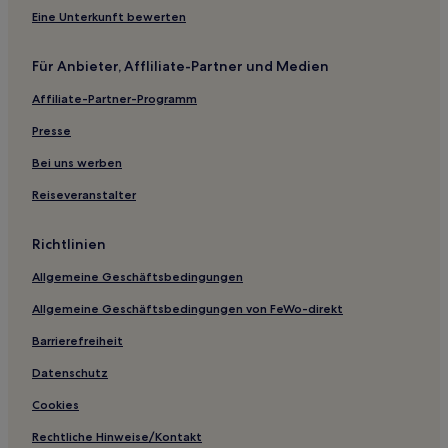
South Nietta Hotels
Eine Unterkunft bewerten
Camdale: Hotels
Für Anbieter, Affliliate-Partner und Medien
Elliott Hotels
Affiliate-Partner-Programm
Hotels nahe Launceston
Hotels nahe Penguin Tourist Information Centre
Presse
Hotels nahe Marakoopa Cave
Bei uns werben
Trevallyn: Hotels
Reiseveranstalter
Hadspen: Hotels
Richtlinien
Hotels nahe Chasm Creek Conservation Area
Allgemeine Geschäftsbedingungen
Shearwater Hotels
Allgemeine Geschäftsbedingungen von FeWo-direkt
Hotels mit Parkplatz in Cambridge
Hotels mit Küchenzeile in Hobart
Barrierefreiheit
Günstige in Hobart
Datenschutz
Luxus in Hobart
Cookies
Hotels mit WLAN in Southern
Rechtliche Hinweise/Kontakt