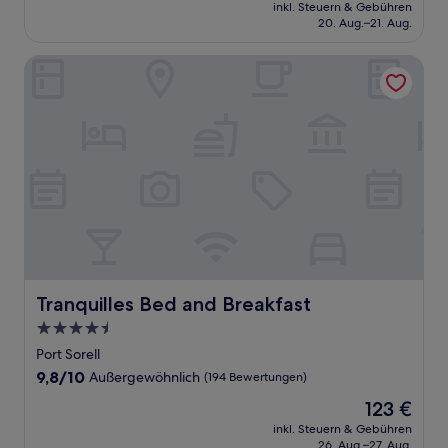
Preis
Außergewöhnlich,
inkl. Steuern & Gebühren
beträgt
20. Aug.–21. Aug.
(205
93 €
Bewertungen)
Tranquilles Bed and Breakfast
Tranquilles Bed and Breakfast
Tranquilles Bed and Breakfast
4.5-
Sterne-
Port Sorell
Unterkunft
9.8
9,8/10
Außergewöhnlich
(194 Bewertungen)
von
Der
123 €
10,
Preis
Außergewöhnlich,
inkl. Steuern & Gebühren
beträgt
26. Aug.–27. Aug.
(194