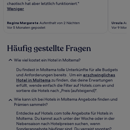
chaotisch hat aber letztlich funktioniert."
Weniger
Regina Margarete
Aufenthalt von 2 Nächten
Ursula
Aufe
Vor 5 Monaten gepostet
Vor 9 Mona
Häufig gestellte Fragen
Wie viel kostet ein Hotel in Moltema?
Du findest in Moltema tolle Unterkünfte für alle Budgets
und Anforderungen bereits . Um ein
erschwingliches
Hotel in Moltema
zu finden, das deine Erwartungen
erfüllt, wende einfach die Filter auf Hotels.com an und
sortiere die Hotels nach „Preis (aufsteigend)".
Wie kann ich bei Hotels in Moltema Angebote finden und
Prämien sammeln?
Entdecke auf Hotels.com tolle Angebote für Hotels in
Moltema. Du kannst auch unter der Woche oder in der
Nebensaison nach Hotelpreisen suchen, wenn
Sonderangebote häufiger sind. Du verreist spontan?