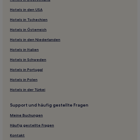
East Cam: Hotels
Hotels in den USA
Legana: Hotels
Hotels in Tschechien
Tamar Valley Hotels
Hotels in Österreich
Western Creek Hotels
Hotels in den Niederlanden
Tasmanien: Hotels
Devon Hills Hotels
Hotels in Italien
Hotels nahe Lake St. Clair
Hotels in Schweden
Exton Hotels
Hotels in Portugal
Arthurs Lake Hotels
Hotels in Polen
Paradise Hotels
Hotels in der Türkei
Central Coast: Hotels
Support und häufig gestellte Fragen
Shorewell Park: Hotels
Don: Hotels
Meine Buchungen
George Town Hotels
Häufig gestellte Fragen
Montana Hotels
Kontakt