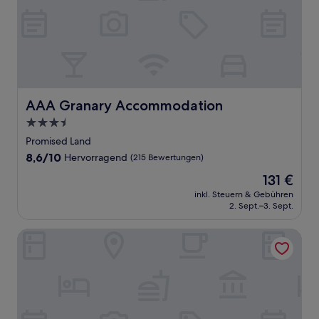
AAA Granary Accommodation
AAA Granary Accommodation
3.5-
Sterne-
Promised Land
Unterkunft
8.6
8,6/10
Hervorragend
(215 Bewertungen)
von
Der
131 €
10,
Preis
Hervorragend,
inkl. Steuern & Gebühren
beträgt
2. Sept.–3. Sept.
(215
131 €
Bewertungen)
Abel Tasman Caravan Park