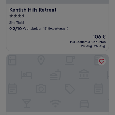
Kentish Hills Retreat
Kentish Hills Retreat
3.5-
Sterne-
Sheffield
Unterkunft
9.2
9,2/10
Wunderbar
(181 Bewertungen)
von
Der
106 €
10,
Preis
Wunderbar,
inkl. Steuern & Gebühren
beträgt
24. Aug.–25. Aug.
(181
106 €
Bewertungen)
Sheffield Motor Inn