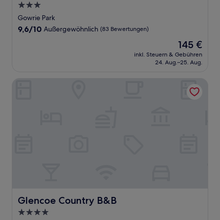
3.0-
Sterne-
Gowrie Park
Unterkunft
9.6
9,6/10
Außergewöhnlich
(83 Bewertungen)
von
Der
145 €
10,
Preis
Außergewöhnlich,
inkl. Steuern & Gebühren
beträgt
24. Aug.–25. Aug.
(83
145 €
Bewertungen)
Glencoe Country B&B
Glencoe Country B&B
Glencoe Country B&B
4.0-