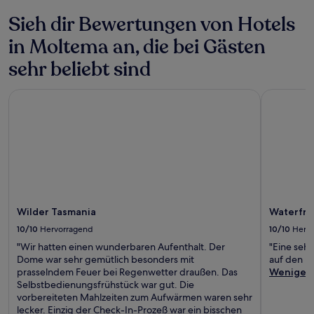
Sieh dir Bewertungen von Hotels
in Moltema an, die bei Gästen
sehr beliebt sind
Wilder Tasmania
Waterfron
Wilder Tasmania
Waterfro
10/10
Hervorragend
10/10
Herv
"Wir hatten einen wunderbaren Aufenthalt. Der
"Eine seh
Dome war sehr gemütlich besonders mit
auf den Fl
prasselndem Feuer bei Regenwetter draußen. Das
Weniger
Selbstbedienungsfrühstück war gut. Die
vorbereiteten Mahlzeiten zum Aufwärmen waren sehr
lecker. Einzig der Check-In-Prozeß war ein bisschen