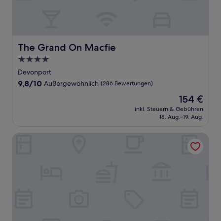
The Grand On Macfie
The Grand On Macfie
4.0-
Sterne-
Devonport
Unterkunft
9.8
9,8/10
Außergewöhnlich
(286 Bewertungen)
von
Der
154 €
10,
Preis
Außergewöhnlich,
inkl. Steuern & Gebühren
beträgt
18. Aug.–19. Aug.
(286
154 €
Bewertungen)
Fitzpatrick's Inn