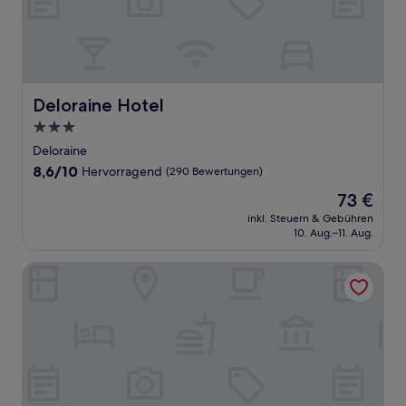
Deloraine Hotel
Deloraine Hotel
3.0-
Sterne-
Deloraine
Unterkunft
8.6
8,6/10
Hervorragend
(290 Bewertungen)
von
Der
73 €
10,
Preis
Hervorragend,
inkl. Steuern & Gebühren
beträgt
10. Aug.–11. Aug.
(290
73 €
Bewertungen)
Mountain View Country Inn