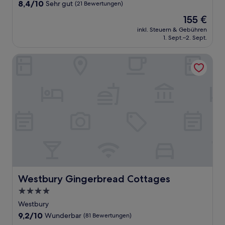
Unterkunft
8.4
8,4/10
Sehr gut
(21 Bewertungen)
von
Der
155 €
10,
Preis
Sehr
inkl. Steuern & Gebühren
beträgt
1. Sept.–2. Sept.
gut,
155 €
(21
Bewertungen)
Westbury Gingerbread Cottages
Westbury Gingerbread Cottages
Westbury Gingerbread Cottages
4.0-
Sterne-
Westbury
Unterkunft
9.2
9,2/10
Wunderbar
(81 Bewertungen)
von