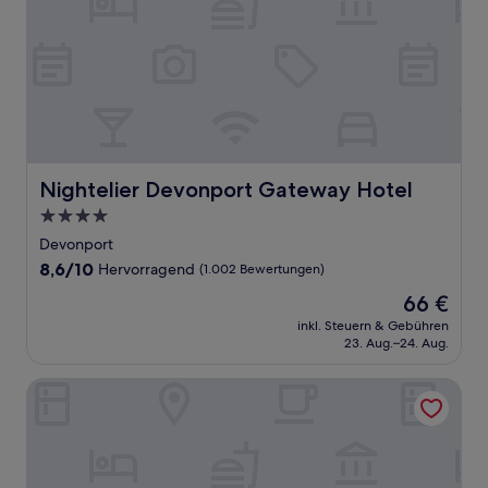
Nightelier Devonport Gateway Hotel
Nightelier Devonport Gateway Hotel
4.0-
Sterne-
Devonport
Unterkunft
8.6
8,6/10
Hervorragend
(1.002 Bewertungen)
von
Der
66 €
10,
Preis
Hervorragend,
inkl. Steuern & Gebühren
beträgt
23. Aug.–24. Aug.
(1.002
66 €
Bewertungen)
AAA Granary Accommodation