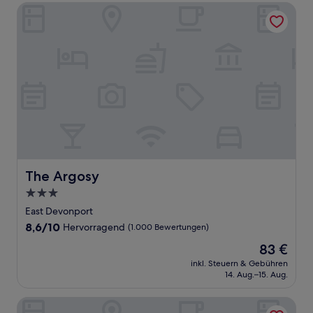
The Argosy
The Argosy
The Argosy
3.0-
Sterne-
East Devonport
Unterkunft
8.6
8,6/10
Hervorragend
(1.000 Bewertungen)
von
Der
83 €
10,
Preis
Hervorragend,
inkl. Steuern & Gebühren
beträgt
14. Aug.–15. Aug.
(1.000
83 €
Bewertungen)
Novotel Devonport