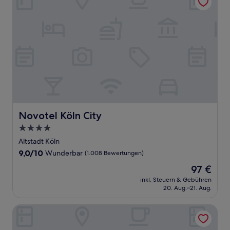
Novotel Köln City
Novotel Köln City
4.0-
Sterne-
Altstadt Köln
Unterkunft
9.0
9,0/10
Wunderbar
(1.008 Bewertungen)
von
Der
97 €
10,
Preis
Wunderbar,
inkl. Steuern & Gebühren
beträgt
20. Aug.–21. Aug.
(1.008
97 €
Bewertungen)
mk | hotel remscheid