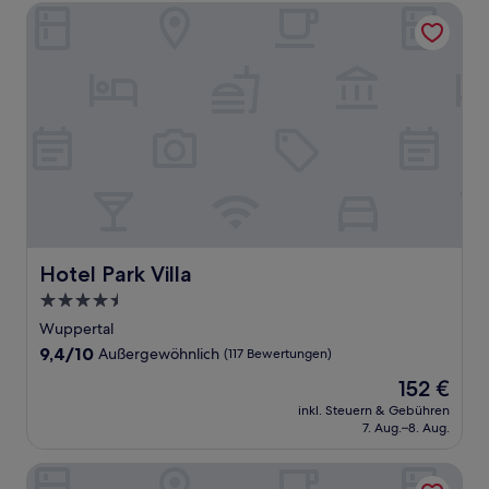
Bewertungen)
Hotel Park Villa
Hotel Park Villa
Hotel Park Villa
4.5-
Sterne-
Wuppertal
Unterkunft
9.4
9,4/10
Außergewöhnlich
(117 Bewertungen)
von
Der
152 €
10,
Preis
Außergewöhnlich,
inkl. Steuern & Gebühren
beträgt
7. Aug.–8. Aug.
(117
152 €
Bewertungen)
Novotel Köln City