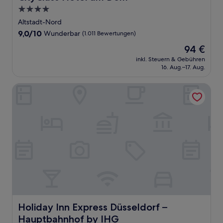
4.0-
Sterne-
Altstadt-Nord
Unterkunft
9.0
9,0/10
Wunderbar
(1.011 Bewertungen)
von
Der
94 €
10,
Preis
Wunderbar,
inkl. Steuern & Gebühren
beträgt
16. Aug.–17. Aug.
(1.011
94 €
Bewertungen)
Holiday Inn Express Düsseldorf – Hauptbahnhof by IHG
Holiday Inn Express Düsseldorf – Hauptbahnhof by IHG
Holiday Inn Express Düsseldorf –
Hauptbahnhof by IHG