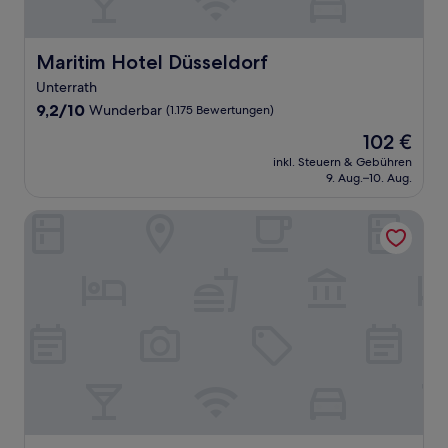
Maritim Hotel Düsseldorf
Maritim Hotel Düsseldorf
Unterrath
9.2
9,2/10
Wunderbar
(1.175 Bewertungen)
von
Der
102 €
10,
Preis
Wunderbar,
inkl. Steuern & Gebühren
beträgt
9. Aug.–10. Aug.
(1.175
102 €
Bewertungen)
Holiday Inn Express Remscheid by IHG