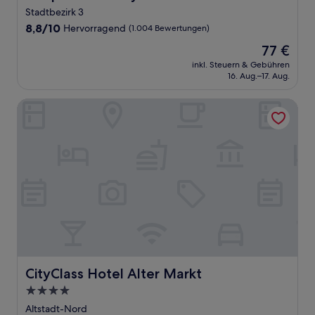
Stadtbezirk 3
8.8
8,8/10
Hervorragend
(1.004 Bewertungen)
von
Der
77 €
10,
Preis
Hervorragend,
inkl. Steuern & Gebühren
beträgt
16. Aug.–17. Aug.
(1.004
77 €
Bewertungen)
CityClass Hotel Alter Markt
CityClass Hotel Alter Markt
CityClass Hotel Alter Markt
4.0-
Sterne-
Altstadt-Nord