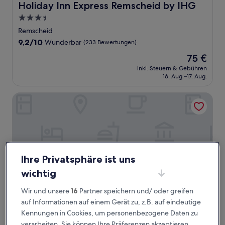
Holiday Inn Express Remscheid by IHG
Holiday Inn Express Remscheid by IHG
3.5-
Sterne-
Remscheid
Unterkunft
9.2
9,2/10
Wunderbar
(233 Bewertungen)
von
Der
75 €
10,
Preis
Wunderbar,
inkl. Steuern & Gebühren
beträgt
16. Aug.–17. Aug.
(233
75 €
Bewertungen)
Maritim Hotel Köln
Ihre Privatsphäre ist uns
wichtig
Wir und unsere
16
Partner speichern und/ oder greifen
auf Informationen auf einem Gerät zu, z.B. auf eindeutige
Kennungen in Cookies, um personenbezogene Daten zu
Maritim Hotel Köln
Maritim Hotel Köln
verarbeiten. Sie können Ihre Präferenzen akzeptieren