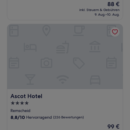
Der
88 €
10,
Preis
Wunderbar,
inkl. Steuern & Gebühren
beträgt
9. Aug.–10. Aug.
(1.125
88 €
Bewertungen)
Ascot Hotel
Ascot Hotel
Ascot Hotel
4.0-
Sterne-
Remscheid
Unterkunft
8.8
8,8/10
Hervorragend
(226 Bewertungen)
von
Der
99 €
10,