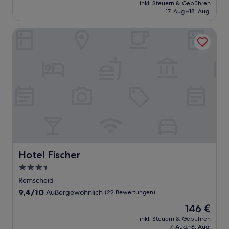
Preis
Wunderbar,
inkl. Steuern & Gebühren
beträgt
17. Aug.–18. Aug.
(1.008
117 €
Bewertungen)
Hotel Fischer
Hotel Fischer
Hotel Fischer
3.5-
Sterne-
Remscheid
Unterkunft
9.4
9,4/10
Außergewöhnlich
(22 Bewertungen)
von
Der
146 €
10,
Preis
Außergewöhnlich,
inkl. Steuern & Gebühren
beträgt
7. Aug.–8. Aug.
(22