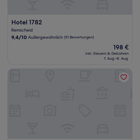
Hotel 1782
Hotel 1782
Remscheid
9.4
9,4/10
Außergewöhnlich
(51 Bewertungen)
von
Der
198 €
10,
Preis
Außergewöhnlich,
inkl. Steuern & Gebühren
beträgt
7. Aug.–8. Aug.
(51
198 €
Bewertungen)
Hotel Unique Dortmund Hauptbahnhof