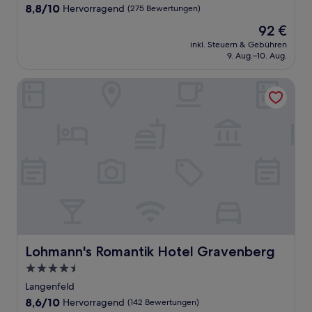
Unterkunft
8.8
8,8/10
Hervorragend
(275 Bewertungen)
von
Der
92 €
10,
Preis
Hervorragend,
inkl. Steuern & Gebühren
beträgt
9. Aug.–10. Aug.
(275
92 €
Bewertungen)
Lohmann's Romantik Hotel Gravenberg
Lohmann's Romantik Hotel Gravenberg
Lohmann's Romantik Hotel Gravenberg
4.5-
Sterne-
Langenfeld
Unterkunft
8.6
8,6/10
Hervorragend
(142 Bewertungen)