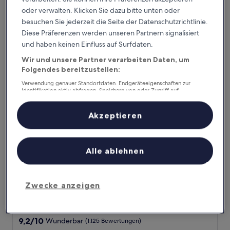
Altstadt-Nord
oder verwalten. Klicken Sie dazu bitte unten oder
8.8
8,8/10
Hervorragend
(1.220 Bewertungen)
besuchen Sie jederzeit die Seite der Datenschutzrichtlinie.
von
Der
114 €
Diese Präferenzen werden unseren Partnern signalisiert
10,
Preis
Hervorragend,
inkl. Steuern & Gebühren
und haben keinen Einfluss auf Surfdaten.
beträgt
9. Aug.–10. Aug.
(1.220
114 €
Wir und unsere Partner verarbeiten Daten, um
Bewertungen)
Folgendes bereitzustellen:
URBAN LOFT Cologne
Verwendung genauer Standortdaten. Endgeräteeigenschaften zur
Identifikation aktiv abfragen. Speichern von oder Zugriff auf
Informationen auf einem Endgerät. Personalisierte Werbung und
Inhalte, Messung von Werbeleistung und der Performance von Inhalten,
Zielgruppenforschung sowie Entwicklung und Verbesserung von
Akzeptieren
Angeboten.
Liste der Partner (Lieferanten)
Alle ablehnen
Zwecke anzeigen
URBAN LOFT Cologne
URBAN LOFT Cologne
Altstadt Köln
9.2
9,2/10
Wunderbar
(1.125 Bewertungen)
von