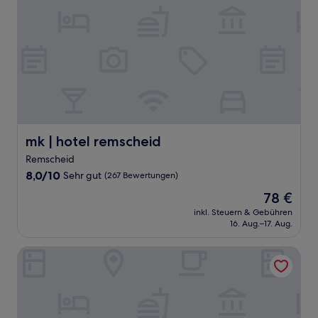
mk | hotel remscheid
mk | hotel remscheid
Remscheid
8.0
8,0/10
Sehr gut
(267 Bewertungen)
von
Der
78 €
10,
Preis
Sehr
inkl. Steuern & Gebühren
beträgt
16. Aug.–17. Aug.
gut,
78 €
(267
Bewertungen)
Hotel König