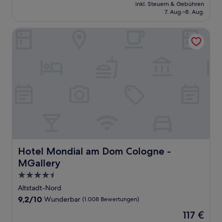
Preis
Hervorragend,
inkl. Steuern & Gebühren
beträgt
7. Aug.–8. Aug.
(226
99 €
Bewertungen)
Hotel Mondial am Dom Cologne - MGallery
Hotel Mondial am Dom Cologne - MGallery
Hotel Mondial am Dom Cologne -
MGallery
4.5-
Sterne-
Altstadt-Nord
Unterkunft
9.2
9,2/10
Wunderbar
(1.008 Bewertungen)
von
Der
117 €
10,