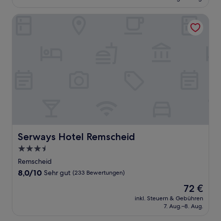
146 €
Bewertungen)
Serways Hotel Remscheid
Serways Hotel Remscheid
Serways Hotel Remscheid
3.5-
Sterne-
Remscheid
Unterkunft
8.0
8,0/10
Sehr gut
(233 Bewertungen)
von
Der
72 €
10,
Preis
Sehr
inkl. Steuern & Gebühren
beträgt
7. Aug.–8. Aug.
gut,
72 €
(233