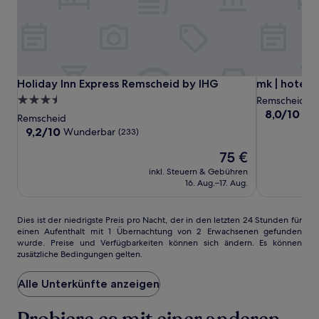
gefunden
wurde.
Preise
und
Verfügbarkeiten
können
sich
Holiday
Holiday
mk
Holiday Inn Express Remscheid by IHG
mk | hotel 
Holiday Inn Express Remscheid by IHG
mk | hotel 
ändern.
Inn
Inn
|
3.5-
Remscheid
Es
Express
Express
hotel
8.0
8,0/10
Seh
Sterne-
können
Remscheid
von
Remscheid
Remscheid
remscheid
zusätzliche
Unterkunft
9.2
9,2/10
Wunderbar
(233)
10,
Bedingungen
by
by
von
Sehr
gelten.
Der
75 €
10,
IHG
IHG
gut,
Preis
Wunderbar,
inkl. Steuern & Gebühren
(267)
beträgt
(233)
16. Aug.–17. Aug.
75 €
Dies
Dies ist der niedrigste Preis pro Nacht, der in den letzten 24 Stunden für
einen Aufenthalt mit 1 Übernachtung von 2 Erwachsenen gefunden
ist
wurde. Preise und Verfügbarkeiten können sich ändern. Es können
der
zusätzliche Bedingungen gelten.
niedrigste
Preis
Alle Unterkünfte anzeigen
pro
Nacht,
der