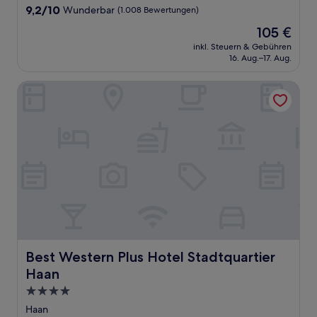
Unterkunft
9.2
9,2/10
Wunderbar
(1.008 Bewertungen)
von
Der
105 €
10,
Preis
Wunderbar,
inkl. Steuern & Gebühren
beträgt
16. Aug.–17. Aug.
(1.008
105 €
Bewertungen)
Best Western Plus Hotel Stadtquartier Haan
Best Western Plus Hotel Stadtquartier Haan
Best Western Plus Hotel Stadtquartier
Haan
4.0-
Sterne-
Haan