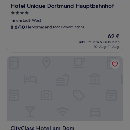
Hotel Unique Dortmund Hauptbahnhof
Hotel Unique Dortmund Hauptbahnhof
4.0-
Sterne-
Innenstadt-West
Unterkunft
8.6
8,6/10
Hervorragend
(665 Bewertungen)
von
Der
62 €
10,
Preis
Hervorragend,
inkl. Steuern & Gebühren
beträgt
10. Aug.–11. Aug.
(665
62 €
Bewertungen)
CityClass Hotel am Dom
CityClass Hotel am Dom
CityClass Hotel am Dom