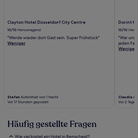
Clayton Hotel Düsseldorf City Centre
Dorint H
10/10
Hervorragend
10/10
Herv
"Werde wieder dort Gast sein. Super Frühstück"
"War unse
Weniger
jeden Fall
Weniger
Stefan
Aufenthalt von 1 Nacht
Claudia
Auf
Vor 17 Stunden gepostet
Vor 2 Tagen
Häufig gestellte Fragen
Wie viel kostet ein Hotel in Remscheid?