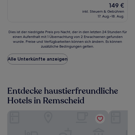
von
Der
149 €
10,
Preis
Hervorragend,
inkl. Steuern & Gebühren
beträgt
17. Aug.–18. Aug.
(142
149 €
Bewertungen)
Dies
Dies ist der niedrigste Preis pro Nacht, der in den letzten 24 Stunden für
einen Aufenthalt mit 1 Übernachtung von 2 Erwachsenen gefunden
ist
wurde. Preise und Verfügbarkeiten können sich ändern. Es können
der
zusätzliche Bedingungen gelten.
niedrigste
Preis
Alle Unterkünfte anzeigen
pro
Nacht,
der
in
den
letzten
Entdecke haustierfreundliche
24 Stunden
für
Hotels in Remscheid
einen
Aufenthalt
Holiday Inn Express Remscheid by IHG
mk | hotel 
mit
1 Übernachtung
von
2 Erwachsenen