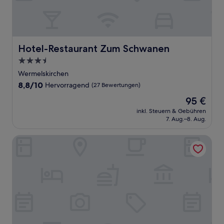
Hotel-Restaurant Zum Schwanen
Hotel-Restaurant Zum Schwanen
3.5-
Sterne-
Wermelskirchen
Unterkunft
8.8
8,8/10
Hervorragend
(27 Bewertungen)
von
Der
95 €
10,
Preis
Hervorragend,
inkl. Steuern & Gebühren
beträgt
7. Aug.–8. Aug.
(27
95 €
Bewertungen)
Hotel 1782