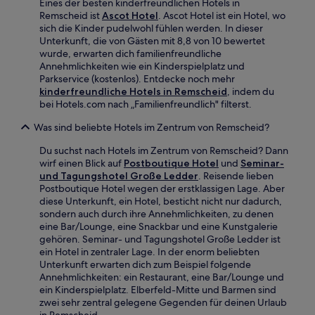
Eines der besten kinderfreundlichen Hotels in
Remscheid ist
Ascot Hotel
. Ascot Hotel ist ein Hotel, wo
sich die Kinder pudelwohl fühlen werden. In dieser
Unterkunft, die von Gästen mit 8,8 von 10 bewertet
wurde, erwarten dich familienfreundliche
Annehmlichkeiten wie ein Kinderspielplatz und
Parkservice (kostenlos). Entdecke noch mehr
kinderfreundliche Hotels in Remscheid
, indem du
bei Hotels.com nach „Familienfreundlich" filterst.
Was sind beliebte Hotels im Zentrum von Remscheid?
Du suchst nach Hotels im Zentrum von Remscheid? Dann
wirf einen Blick auf
Postboutique Hotel
und
Seminar-
und Tagungshotel Große Ledder
. Reisende lieben
Postboutique Hotel wegen der erstklassigen Lage. Aber
diese Unterkunft, ein Hotel, besticht nicht nur dadurch,
sondern auch durch ihre Annehmlichkeiten, zu denen
eine Bar/Lounge, eine Snackbar und eine Kunstgalerie
gehören. Seminar- und Tagungshotel Große Ledder ist
ein Hotel in zentraler Lage. In der enorm beliebten
Unterkunft erwarten dich zum Beispiel folgende
Annehmlichkeiten: ein Restaurant, eine Bar/Lounge und
ein Kinderspielplatz. Elberfeld-Mitte und Barmen sind
zwei sehr zentral gelegene Gegenden für deinen Urlaub
in Remscheid.