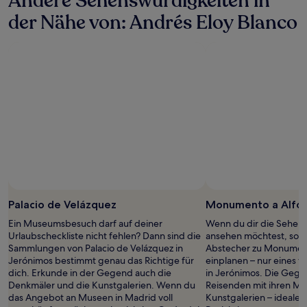
Andere Sehenswürdigkeiten in
der Nähe von: Andrés Eloy Blanco
Palacio de Velázquez
Monumento a Alfon
Ein Museumsbesuch darf auf deiner
Wenn du dir die Sehens
Urlaubscheckliste nicht fehlen? Dann sind die
ansehen möchtest, sollt
Sammlungen von Palacio de Velázquez in
Abstecher zu Monument
Jerónimos bestimmt genau das Richtige für
einplanen – nur eines 
dich. Erkunde in der Gegend auch die
in Jerónimos. Die Gege
Denkmäler und die Kunstgalerien. Wenn du
Reisenden mit ihren Mu
das Angebot an Museen in Madrid voll
Kunstgalerien – ideale 