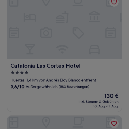
Catalonia Las Cortes Hotel
Catalonia Las Cortes Hotel
4.0-
Sterne-
Huertas, 1,4 km von Andrés Eloy Blanco entfernt
Unterkunft
9.6
9,6/10
Außergewöhnlich
(583 Bewertungen)
von
Der
130 €
10,
Preis
Außergewöhnlich,
inkl. Steuern & Gebühren
beträgt
10. Aug.–11. Aug.
(583
130 €
Bewertungen)
One Shot Recoletos