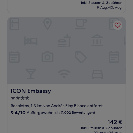
Preis
Außergewöhnlich,
inkl. Steuern & Gebühren
beträgt
9. Aug.–10. Aug.
(40
160 €
Bewertungen)
ICON Embassy
ICON Embassy
ICON Embassy
4.0-
Sterne-
Recoletos, 1,3 km von Andrés Eloy Blanco entfernt
Unterkunft
9.4
9,4/10
Außergewöhnlich
(1.002 Bewertungen)
von
Der
142 €
10,
Preis
Außergewöhnlich,
inkl. Steuern & Gebühren
beträgt
23. Aug.–24. Aug.