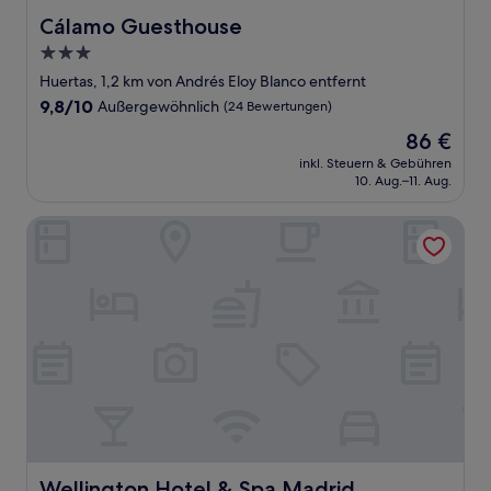
Cálamo Guesthouse
Cálamo Guesthouse
3.0-
Sterne-
Huertas, 1,2 km von Andrés Eloy Blanco entfernt
Unterkunft
9.8
9,8/10
Außergewöhnlich
(24 Bewertungen)
von
Der
86 €
10,
Preis
Außergewöhnlich,
inkl. Steuern & Gebühren
beträgt
10. Aug.–11. Aug.
(24
86 €
Bewertungen)
Wellington Hotel & Spa Madrid
Wellington Hotel & Spa Madrid
Wellington Hotel & Spa Madrid