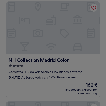
NH Collection Madrid Colón
NH Collection Madrid Colón
NH Collection Madrid Colón
4.0-
Sterne-
Recoletos, 1,3 km von Andrés Eloy Blanco entfernt
Unterkunft
9.4
9,4/10
Außergewöhnlich
(1.004 Bewertungen)
von
Der
162 €
10,
Preis
Außergewöhnlich,
inkl. Steuern & Gebühren
beträgt
17. Aug.–18. Aug.
(1.004
162 €
Bewertungen)
Catalonia Las Cortes Hotel