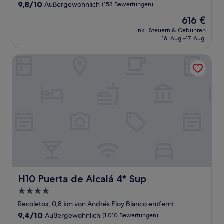
9.8
9,8/10
Außergewöhnlich
(158 Bewertungen)
von
Der
616 €
10,
Preis
Außergewöhnlich,
inkl. Steuern & Gebühren
beträgt
16. Aug.–17. Aug.
(158
616 €
Bewertungen)
H10 Puerta de Alcalá 4* Sup
H10 Puerta de Alcalá 4* Sup
H10 Puerta de Alcalá 4* Sup
4.0-
Sterne-
Recoletos, 0,8 km von Andrés Eloy Blanco entfernt
Unterkunft
9.4
9,4/10
Außergewöhnlich
(1.010 Bewertungen)
von