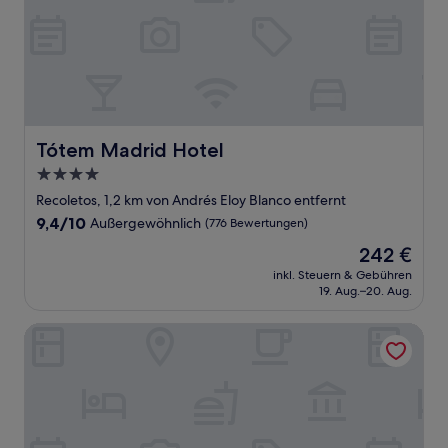
Tótem Madrid Hotel
Tótem Madrid Hotel
4.0-
Sterne-
Recoletos, 1,2 km von Andrés Eloy Blanco entfernt
Unterkunft
9.4
9,4/10
Außergewöhnlich
(776 Bewertungen)
von
Der
242 €
10,
Preis
Außergewöhnlich,
inkl. Steuern & Gebühren
beträgt
19. Aug.–20. Aug.
(776
242 €
Bewertungen)
Hotel Fenix Gran Meliá - The Leading Hotels of the World