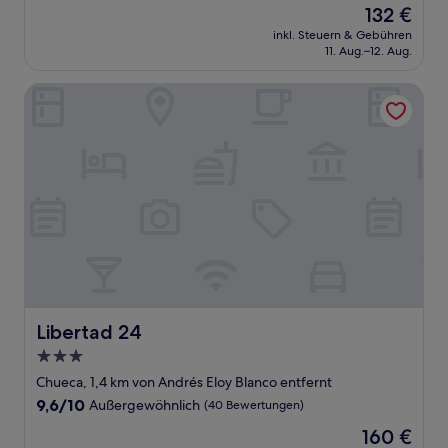
Der
132 €
10,
Preis
Außergewöhnlich,
inkl. Steuern & Gebühren
beträgt
11. Aug.–12. Aug.
(1.010
132 €
Bewertungen)
Libertad 24
Libertad 24
Libertad 24
3.0-
Sterne-
Chueca, 1,4 km von Andrés Eloy Blanco entfernt
Unterkunft
9.6
9,6/10
Außergewöhnlich
(40 Bewertungen)
von
Der
160 €
10,