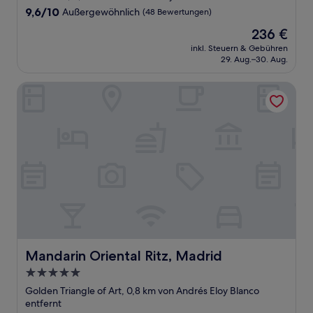
Unterkunft
9.6
9,6/10
Außergewöhnlich
(48 Bewertungen)
von
Der
236 €
10,
Preis
Außergewöhnlich,
inkl. Steuern & Gebühren
beträgt
29. Aug.–30. Aug.
(48
236 €
Bewertungen)
Mandarin Oriental Ritz, Madrid
Mandarin Oriental Ritz, Madrid
Mandarin Oriental Ritz, Madrid
5.0-
Sterne-
Golden Triangle of Art, 0,8 km von Andrés Eloy Blanco
Unterkunft
entfernt