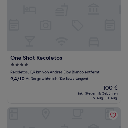
One Shot Recoletos
One Shot Recoletos
4.0-
Sterne-
Recoletos, 0,9 km von Andrés Eloy Blanco entfernt
Unterkunft
9.4
9,4/10
Außergewöhnlich
(136 Bewertungen)
von
Der
100 €
10,
Preis
Außergewöhnlich,
inkl. Steuern & Gebühren
beträgt
9. Aug.–10. Aug.
(136
100 €
Bewertungen)
Hotel Vincci The Mint