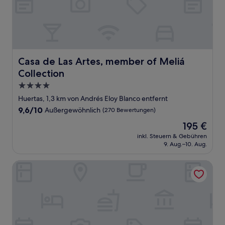
Casa de Las Artes, member of Meliá Collection
Casa de Las Artes, member of Meliá
Collection
4.0-
Sterne-
Huertas, 1,3 km von Andrés Eloy Blanco entfernt
Unterkunft
9.6
9,6/10
Außergewöhnlich
(270 Bewertungen)
von
Der
195 €
10,
Preis
Außergewöhnlich,
inkl. Steuern & Gebühren
beträgt
9. Aug.–10. Aug.
(270
195 €
Bewertungen)
VP Jardín de Recoletos