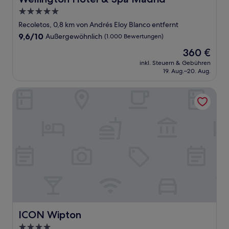
5.0-
Sterne-
Recoletos, 0,8 km von Andrés Eloy Blanco entfernt
Unterkunft
9.6
9,6/10
Außergewöhnlich
(1.000 Bewertungen)
von
Der
360 €
10,
Preis
Außergewöhnlich,
inkl. Steuern & Gebühren
beträgt
19. Aug.–20. Aug.
(1.000
360 €
Bewertungen)
ICON Wipton
ICON Wipton
ICON Wipton
4.0-