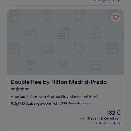
(1.002
142 €
Bewertungen)
DoubleTree by Hilton Madrid-Prado
DoubleTree by Hilton Madrid-Prado
DoubleTree by Hilton Madrid-Prado
4.0-
Sterne-
Huertas, 1,2 km von Andrés Eloy Blanco entfernt
Unterkunft
9.6
9,6/10
Außergewöhnlich
(338 Bewertungen)
von
Der
132 €
10,
Preis
Außergewöhnlich,
inkl. Steuern & Gebühren
beträgt
12. Aug.–13. Aug.
(338
132 €
Bewertungen)