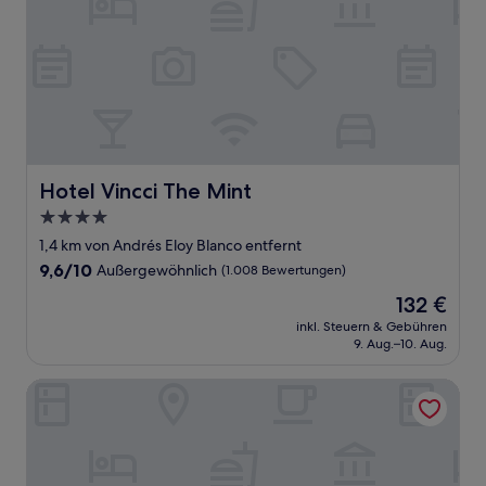
Hotel Vincci The Mint
Hotel Vincci The Mint
4.0-
Sterne-
1,4 km von Andrés Eloy Blanco entfernt
Unterkunft
9.6
9,6/10
Außergewöhnlich
(1.008 Bewertungen)
von
Der
132 €
10,
Preis
Außergewöhnlich,
inkl. Steuern & Gebühren
beträgt
9. Aug.–10. Aug.
(1.008
132 €
Bewertungen)
Tótem Madrid Hotel