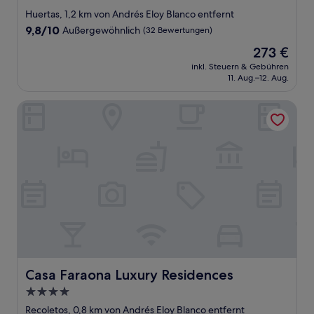
Sterne-
Huertas, 1,2 km von Andrés Eloy Blanco entfernt
Unterkunft
9.8
9,8/10
Außergewöhnlich
(32 Bewertungen)
von
Der
273 €
10,
Preis
Außergewöhnlich,
inkl. Steuern & Gebühren
beträgt
11. Aug.–12. Aug.
(32
273 €
Bewertungen)
Casa Faraona Luxury Residences
Casa Faraona Luxury Residences
Casa Faraona Luxury Residences
4.0-
Sterne-
Recoletos, 0,8 km von Andrés Eloy Blanco entfernt