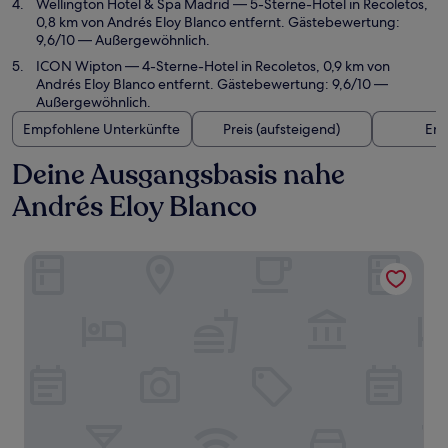
Wellington Hotel & Spa Madrid
— 5-Sterne-Hotel in Recoletos,
0,8 km von Andrés Eloy Blanco entfernt. Gästebewertung:
9,6/10 — Außergewöhnlich.
ICON Wipton
— 4-Sterne-Hotel in Recoletos, 0,9 km von
Andrés Eloy Blanco entfernt. Gästebewertung: 9,6/10 —
Außergewöhnlich.
Empfohlene Unterkünfte
Preis (aufsteigend)
Ent
Deine Ausgangsbasis nahe
Andrés Eloy Blanco
Only YOU Boutique Hotel