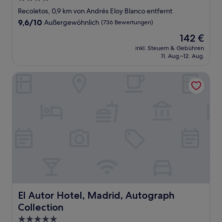
Sterne-
Recoletos, 0,9 km von Andrés Eloy Blanco entfernt
Unterkunft
9.6
9,6/10
Außergewöhnlich
(736 Bewertungen)
von
Der
142 €
10,
Preis
Außergewöhnlich,
inkl. Steuern & Gebühren
beträgt
11. Aug.–12. Aug.
(736
142 €
Bewertungen)
El Autor Hotel, Madrid, Autograph Collection
El Autor Hotel, Madrid, Autograph Collection
El Autor Hotel, Madrid, Autograph
Collection
5.0-