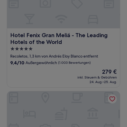
Hotel Fenix Gran Meliá - The Leading Hotels of the Worl
Hotel Fenix Gran Meliá - The Leading
Hotels of the World
5.0-
Sterne-
Recoletos, 1,3 km von Andrés Eloy Blanco entfernt
Unterkunft
9.4
9,4/10
Außergewöhnlich
(1.003 Bewertungen)
von
Der
279 €
10,
Preis
Außergewöhnlich,
inkl. Steuern & Gebühren
beträgt
24. Aug.–25. Aug.
(1.003
279 €
Bewertungen)
Casa de Las Artes, member of Meliá Collection