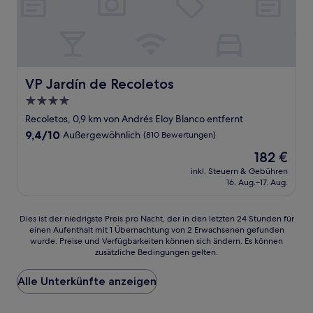
VP Jardín de Recoletos
VP Jardín de Recoletos
4.0-
Sterne-
Recoletos, 0,9 km von Andrés Eloy Blanco entfernt
Unterkunft
9.4
9,4/10
Außergewöhnlich
(810 Bewertungen)
von
Der
182 €
10,
Preis
Außergewöhnlich,
inkl. Steuern & Gebühren
beträgt
16. Aug.–17. Aug.
(810
182 €
Bewertungen)
Dies
Dies ist der niedrigste Preis pro Nacht, der in den letzten 24 Stunden für
einen Aufenthalt mit 1 Übernachtung von 2 Erwachsenen gefunden
ist
wurde. Preise und Verfügbarkeiten können sich ändern. Es können
der
zusätzliche Bedingungen gelten.
niedrigste
Preis
Alle Unterkünfte anzeigen
pro
Nacht,
der