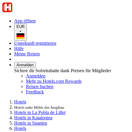
App öffnen
EUR
•
Unterkunft registrieren
Hilfe
Meine Reisen
Anmelden
Sichere dir Sofortrabatte dank Preisen für Mitglieder
Anmelden
Mehr zu Hotels.com Rewards
Reisen buchen
Feedback
Hotels
Hotels nahe Höhle der Jungfrau
Hotels in La Pobla de Lillet
Hotels in Katalonien
Hotels in Spanien
Hotels