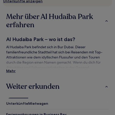
Unterkünfte anzeigen
und
Verfügbarkeiten
können
Mehr über Al Hudaiba Park
sich
ändern.
erfahren
Es
können
zusätzliche
Al Hudaiba Park – wo ist das?
Bedingungen
gelten.
Al Hudaiba Park befindet sich in Bur Dubai. Dieser
familienfreundliche Stadtteil hat sich bei Reisenden mit Top-
Attraktionen wie dem idyllischen Flussufer und den Touren
durch die Region einen Namen gemacht. Wenn du dich für
Aktivitäten und Sehenswürdigkeiten in der Gegend
Mehr
interessierst, wie wäre es mit einem Besuch bei diesen
Attraktionen: Dubai Mall und Gold-Souk?
Weiter erkunden
Sehenswürdigkeiten und Aktivitäten nahe
Al Hudaiba Park
Sehenswürdigkeiten nahe Al Hudaiba Park
Unterkünfte
Mietwagen
Burj Khalifa
Ferienwohnungen in Business Bay