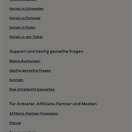
Aparthotels in Barsha Heights
Hotels in Schweden
Aparthotels in Al Barsha Pond Park
Hotels in Portugal
Hotels mit inbegriffenem Frühstück in Dubai
Hotels in Polen
Hotels mit Thermalbad in Dubai
Hotels in der Türkei
Boutique- in Dubai
Support und häufig gestellte Fragen
Familien in Dubai
Meine Buchungen
Business in Dubai
Hotels mit Shoppingmöglichkeit in Dubai
Häufig gestellte Fragen
Business in Dubai Healthcare City
Kontakt
Luxus in Dubai Healthcare City
Eine Unterkunft bewerten
Familien in Dubai Healthcare City
Für Anbieter, Affliliate-Partner und Medien
Hotels mit Pool in Dubai Healthcare City
Affiliate-Partner-Programm
Hotels mit Wellnessbereich in Dubai Healthcare City
Presse
Luxus in Trade Centre 2