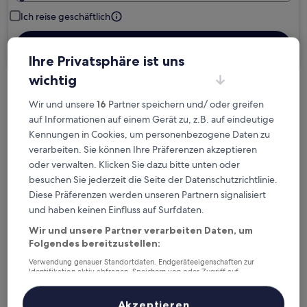
Ich reise geschäftlich
Suchen
Ihre Privatsphäre ist uns
wichtig
Kostenlose Stornierung bei
Wir und unsere
16
Partner speichern und/ oder greifen
Planänderungen
auf Informationen auf einem Gerät zu, z.B. auf eindeutige
Kennungen in Cookies, um personenbezogene Daten zu
Verdiene Prämien für jede
verarbeiten. Sie können Ihre Präferenzen akzeptieren
wahrgenommene Übernachtung
oder verwalten. Klicken Sie dazu bitte unten oder
besuchen Sie jederzeit die Seite der Datenschutzrichtlinie.
Diese Präferenzen werden unseren Partnern signalisiert
Mehr sparen mit Preisen für Mitglieder
und haben keinen Einfluss auf Surfdaten.
Wir und unsere Partner verarbeiten Daten, um
Folgendes bereitzustellen:
Überprüfe die Preise für diese Daten
Verwendung genauer Standortdaten. Endgeräteeigenschaften zur
Identifikation aktiv abfragen. Speichern von oder Zugriff auf
Informationen auf einem Endgerät. Personalisierte Werbung und
Nächstes Wochenende
In zwei Wochen
Inhalte, Messung von Werbeleistung und der Performance von Inhalten,
14. Aug. - 16. Aug.
21. Aug. - 23. Aug.
Zielgruppenforschung sowie Entwicklung und Verbesserung von
Akzeptieren