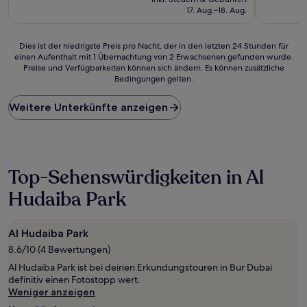
beträgt
(10
17. Aug.–18. Aug.
35 €
Bewertun
Dies
Dies ist der niedrigste Preis pro Nacht, der in den letzten 24 Stunden für
einen Aufenthalt mit 1 Übernachtung von 2 Erwachsenen gefunden wurde.
ist
Preise und Verfügbarkeiten können sich ändern. Es können zusätzliche
der
Bedingungen gelten.
niedrigste
Preis
Weitere Unterkünfte anzeigen
pro
Nacht,
der
in
den
letzten
Top-Sehenswürdigkeiten in Al
24 Stunden
Hudaiba Park
für
einen
Aufenthalt
mit
Al Hudaiba Park
1 Übernachtung
8.6/10 (4 Bewertungen)
von
Al Hudaiba Park ist bei deinen Erkundungstouren in Bur Dubai
2 Erwachsenen
definitiv einen Fotostopp wert.
gefunden
Weniger anzeigen
wurde.
Preise