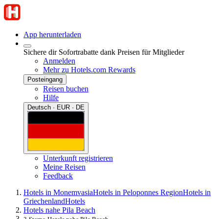
App herunterladen
Sichere dir Sofortrabatte dank Preisen für Mitglieder
Anmelden
Mehr zu Hotels.com Rewards
Posteingang
Reisen buchen
Hilfe
Deutsch · EUR · DE
Unterkunft registrieren
Meine Reisen
Feedback
Hotels in Monemvasia
Hotels in Peloponnes Region
Hotels in
Griechenland
Hotels
Hotels nahe Pila Beach