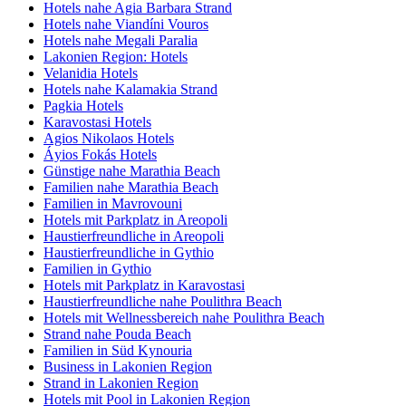
Hotels nahe Agia Barbara Strand
Hotels nahe Viandíni Vouros
Hotels nahe Megali Paralia
Lakonien Region: Hotels
Velanidia Hotels
Hotels nahe Kalamakia Strand
Pagkia Hotels
Karavostasi Hotels
Agios Nikolaos Hotels
Áyios Fokás Hotels
Günstige nahe Marathia Beach
Familien nahe Marathia Beach
Familien in Mavrovouni
Hotels mit Parkplatz in Areopoli
Haustierfreundliche in Areopoli
Haustierfreundliche in Gythio
Familien in Gythio
Hotels mit Parkplatz in Karavostasi
Haustierfreundliche nahe Poulithra Beach
Hotels mit Wellnessbereich nahe Poulithra Beach
Strand nahe Pouda Beach
Familien in Süd Kynouria
Business in Lakonien Region
Strand in Lakonien Region
Hotels mit Pool in Lakonien Region