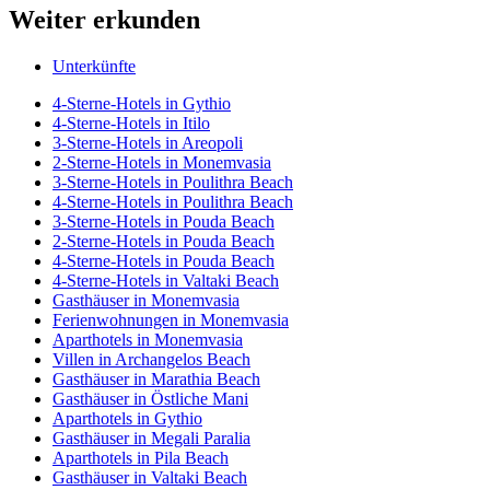
Weiter erkunden
Unterkünfte
4-Sterne-Hotels in Gythio
4-Sterne-Hotels in Itilo
3-Sterne-Hotels in Areopoli
2-Sterne-Hotels in Monemvasia
3-Sterne-Hotels in Poulithra Beach
4-Sterne-Hotels in Poulithra Beach
3-Sterne-Hotels in Pouda Beach
2-Sterne-Hotels in Pouda Beach
4-Sterne-Hotels in Pouda Beach
4-Sterne-Hotels in Valtaki Beach
Gasthäuser in Monemvasia
Ferienwohnungen in Monemvasia
Aparthotels in Monemvasia
Villen in Archangelos Beach
Gasthäuser in Marathia Beach
Gasthäuser in Östliche Mani
Aparthotels in Gythio
Gasthäuser in Megali Paralia
Aparthotels in Pila Beach
Gasthäuser in Valtaki Beach