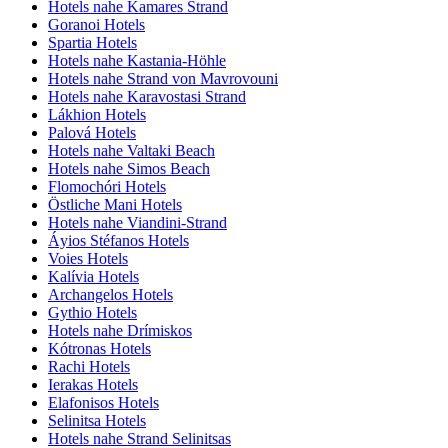
Hotels nahe Kamares Strand
Goranoi Hotels
Spartia Hotels
Hotels nahe Kastania-Höhle
Hotels nahe Strand von Mavrovouni
Hotels nahe Karavostasi Strand
Lákhion Hotels
Palová Hotels
Hotels nahe Valtaki Beach
Hotels nahe Simos Beach
Flomochóri Hotels
Östliche Mani Hotels
Hotels nahe Viandini-Strand
Áyios Stéfanos Hotels
Voies Hotels
Kalívia Hotels
Archangelos Hotels
Gythio Hotels
Hotels nahe Drímiskos
Kótronas Hotels
Rachi Hotels
Ierakas Hotels
Elafonisos Hotels
Selinitsa Hotels
Hotels nahe Strand Selinitsas