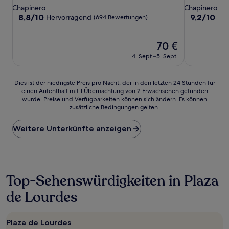
Sterne-
Sterne-
Chapinero
Chapinero
Unterkunft
Unterkunft
8.8
9.2
8,8/10
9,2/10
Hervorragend
Wu
(694 Bewertungen)
von
von
10,
10,
Hervorragend,
Der
Wunderbar,
70 €
(694
Preis
(591
4. Sept.–5. Sept.
Bewertungen)
beträgt
Bewertunge
70 €
Dies
Dies ist der niedrigste Preis pro Nacht, der in den letzten 24 Stunden für
einen Aufenthalt mit 1 Übernachtung von 2 Erwachsenen gefunden
ist
wurde. Preise und Verfügbarkeiten können sich ändern. Es können
der
zusätzliche Bedingungen gelten.
niedrigste
Preis
Weitere Unterkünfte anzeigen
pro
Nacht,
der
in
den
letzten
Top-Sehenswürdigkeiten in Plaza
24 Stunden
de Lourdes
für
einen
Aufenthalt
mit
Plaza de Lourdes