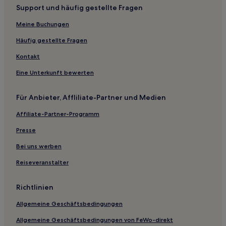
Support und häufig gestellte Fragen
Hotels mit Parkplatz in Teusaquillo
Meine Buchungen
Hotels mit inbegriffenem Frühstück in Bogotá
Lgbtqia-Freundliche in Bogotá
Häufig gestellte Fragen
Familien in Bogotá
Kontakt
Business in Santa Ana
Eine Unterkunft bewerten
Günstige in Puente Aranda
Für Anbieter, Affliliate-Partner und Medien
Familien in Fontibón
Affiliate-Partner-Programm
Hotels mit Fitnessbereich in Fontibón
Presse
Business in Zona G
Familien in Zona G
Bei uns werben
Luxus in Zona G
Reiseveranstalter
Haustierfreundliche in Chicó
Richtlinien
Lgbtqia-Freundliche in Chicó
Allgemeine Geschäftsbedingungen
Hotels mit inbegriffenem Frühstück nahe Luna Park
Allgemeine Geschäftsbedingungen von FeWo-direkt
4-Sterne-Hotels in Zona G