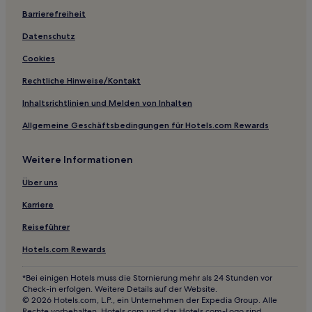
Barrierefreiheit
2-Sterne-Hotels in Usaquén
5-Sterne-Hotels in Chicó
Datenschutz
4-Sterne-Hotels in Zona T
Cookies
3-Sterne-Hotels in Zona T
Rechtliche Hinweise/Kontakt
5-Sterne-Hotels in Monserrate Hügel
Inhaltsrichtlinien und Melden von Inhalten
Hotels nahe Spanische Botschaft
Allgemeine Geschäftsbedingungen für Hotels.com Rewards
Normandia: Hotels
Weitere Informationen
Hotels nahe Park Way
Hotels nahe Bolsa de Valores de Colombia
Über uns
Hotels nahe Botschaft der Republik Costa Rica
Karriere
El Pedregal: Hotels
Reiseführer
Hotels nahe Clínica del Country
Hotels.com Rewards
Hotels nahe Kolumbianisches Rotes Kreuz SAMU
*Bei einigen Hotels muss die Stornierung mehr als 24 Stunden vor
Hotels nahe Atlantis Plaza Shopping Mall
Check-in erfolgen. Weitere Details auf der Website.
© 2026 Hotels.com, L.P., ein Unternehmen der Expedia Group. Alle
Hotels nahe Biblioteca Pública Virgilio Barco
Rechte vorbehalten. Hotels.com und das Hotels.com-Logo sind