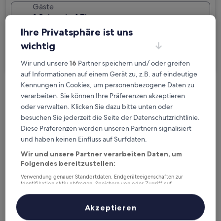
Gäste
2 Reisende, 1 Zimmer
Ihre Privatsphäre ist uns
Ich reise geschäftlich
wichtig
Suchen
Wir und unsere
16
Partner speichern und/ oder greifen
auf Informationen auf einem Gerät zu, z.B. auf eindeutige
Kennungen in Cookies, um personenbezogene Daten zu
Kostenlose Stornierung bei
verarbeiten. Sie können Ihre Präferenzen akzeptieren
Planänderungen
oder verwalten. Klicken Sie dazu bitte unten oder
besuchen Sie jederzeit die Seite der Datenschutzrichtlinie.
Diese Präferenzen werden unseren Partnern signalisiert
Verdiene Prämien für jede
und haben keinen Einfluss auf Surfdaten.
wahrgenommene Übernachtung
Wir und unsere Partner verarbeiten Daten, um
Folgendes bereitzustellen:
Mehr sparen mit Preisen für Mitglieder
Verwendung genauer Standortdaten. Endgeräteeigenschaften zur
Identifikation aktiv abfragen. Speichern von oder Zugriff auf
Informationen auf einem Endgerät. Personalisierte Werbung und
Inhalte, Messung von Werbeleistung und der Performance von Inhalten,
Zielgruppenforschung sowie Entwicklung und Verbesserung von
Akzeptieren
Überprüfe die Preise für diese Daten
Angeboten.
Liste der Partner (Lieferanten)