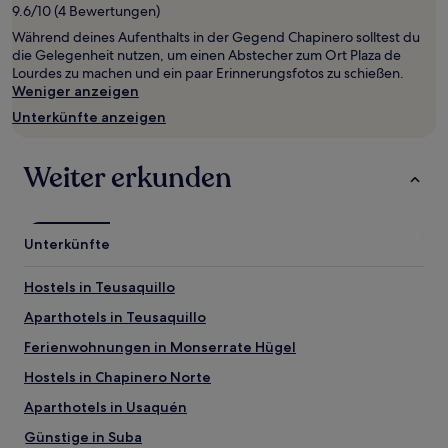
1 Übernachtung
9.6/10 (4 Bewertungen)
von
Während deines Aufenthalts in der Gegend Chapinero solltest du
2 Erwachsenen
die Gelegenheit nutzen, um einen Abstecher zum Ort Plaza de
gefunden
Lourdes zu machen und ein paar Erinnerungsfotos zu schießen.
wurde.
Weniger anzeigen
Preise
und
Unterkünfte anzeigen
Verfügbarkeiten
können
sich
Weiter erkunden
ändern.
Es
können
zusätzliche
Unterkünfte
Bedingungen
gelten.
Hostels in Teusaquillo
Aparthotels in Teusaquillo
Ferienwohnungen in Monserrate Hügel
Hostels in Chapinero Norte
Aparthotels in Usaquén
Günstige in Suba