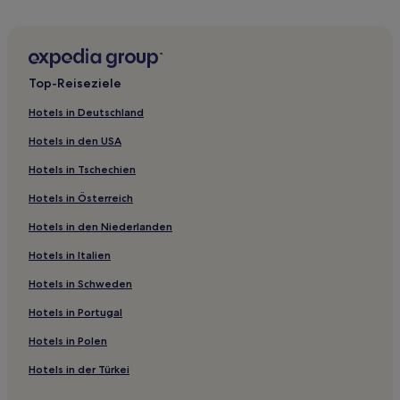
Günstige in Engativa
Familien in Usaquén
Lgbtqia-Freundliche in Usaquén
Top-Reiseziele
Günstige in Usaquén
Hotels in Deutschland
Günstige in Chapinero Norte
Hotels in den USA
Hotels mit inbegriffenem Frühstück in Chapinero Norte
Hotels in Tschechien
Haustierfreundliche in Los Mártires
Hotels in Österreich
Business in Zona T
Hotels in den Niederlanden
Luxus in Zona T
Hotels in Italien
Hotels mit inbegriffenem Frühstück in Zona T
Hotels mit Wellnessbereich in Zona T
Hotels in Schweden
Familien in Zona T
Hotels in Portugal
Hotels mit Parkplatz in Zona T
Hotels in Polen
Günstige in Zona T
Hotels in der Türkei
Günstige in Teusaquillo