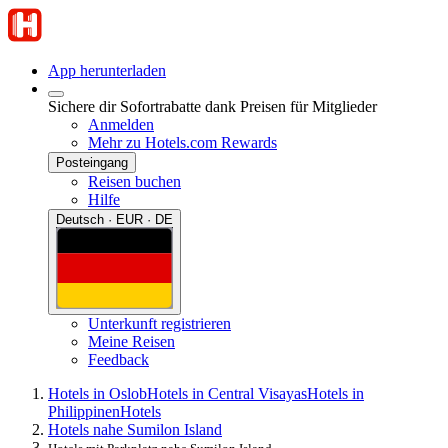
App herunterladen
Sichere dir Sofortrabatte dank Preisen für Mitglieder
Anmelden
Mehr zu Hotels.com Rewards
Posteingang
Reisen buchen
Hilfe
Deutsch · EUR · DE
Unterkunft registrieren
Meine Reisen
Feedback
Hotels in Oslob
Hotels in Central Visayas
Hotels in
Philippinen
Hotels
Hotels nahe Sumilon Island