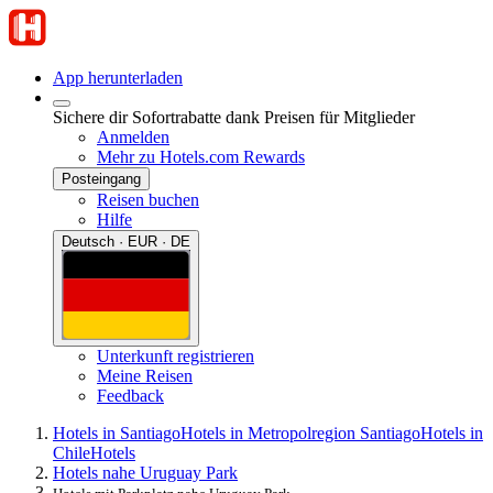
App herunterladen
Sichere dir Sofortrabatte dank Preisen für Mitglieder
Anmelden
Mehr zu Hotels.com Rewards
Posteingang
Reisen buchen
Hilfe
Deutsch · EUR · DE
Unterkunft registrieren
Meine Reisen
Feedback
Hotels in Santiago
Hotels in Metropolregion Santiago
Hotels in
Chile
Hotels
Hotels nahe Uruguay Park