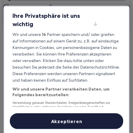
Ich reise geschäftlich
Ihre Privatsphäre ist uns
Suchen
wichtig
Wir und unsere
16
Partner speichern und/ oder greifen
auf Informationen auf einem Gerät zu, z.B. auf eindeutige
Kostenlose Stornierung bei
Kennungen in Cookies, um personenbezogene Daten zu
Planänderungen
verarbeiten. Sie können Ihre Präferenzen akzeptieren
oder verwalten. Klicken Sie dazu bitte unten oder
Verdiene Prämien für jede
besuchen Sie jederzeit die Seite der Datenschutzrichtlinie.
wahrgenommene Übernachtung
Diese Präferenzen werden unseren Partnern signalisiert
und haben keinen Einfluss auf Surfdaten.
Mehr sparen mit Preisen für Mitglieder
Wir und unsere Partner verarbeiten Daten, um
Folgendes bereitzustellen:
Verwendung genauer Standortdaten. Endgeräteeigenschaften zur
Identifikation aktiv abfragen. Speichern von oder Zugriff auf
Überprüfe die Preise für diese Daten
Informationen auf einem Endgerät. Personalisierte Werbung und
Inhalte, Messung von Werbeleistung und der Performance von Inhalten,
Zielgruppenforschung sowie Entwicklung und Verbesserung von
Akzeptieren
Heute
Morgen
Angeboten.
Liste der Partner (Lieferanten)
6. Aug. - 7. Aug.
7. Aug. - 8. Aug.