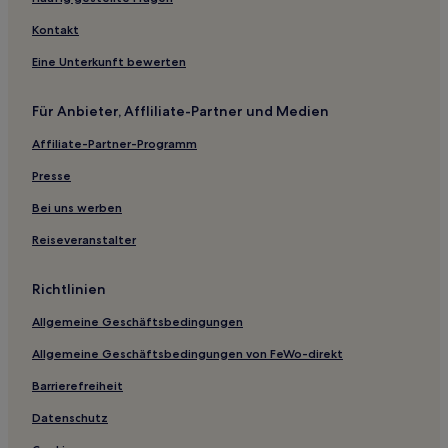
Vinkeveen Hotels
Kontakt
Leebrug: Hotels
Eine Unterkunft bewerten
Lieve Vrouwekerkhof: Hotels
Hotels nahe Hoog Catharijne
Für Anbieter, Affliliate-Partner und Medien
Gemeinde Veenendaal: Hotels
Affiliate-Partner-Programm
Hotels nahe Jaarbeurs
Presse
Gemeinde Nieuwegein: Hotels
Bei uns werben
Hotels nahe Tivoli
Reiseveranstalter
Gemeinde Bunschoten: Hotels
Tienhoven Hotels
Richtlinien
Gemeinde De Bilt: Hotels
Allgemeine Geschäftsbedingungen
Soesterkwartier: Hotels
Allgemeine Geschäftsbedingungen von FeWo-direkt
Gemeinde Lopik: Hotels
Barrierefreiheit
Stadtzentrum von Utrecht: Hotels
Datenschutz
Hotels nahe Bahnhof Soestdijk