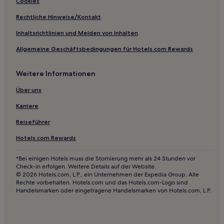
Cookies
Kerckebosch Hotels
Rechtliche Hinweise/Kontakt
Hotels nahe DierenPark Amersfoort
Inhaltsrichtlinien und Melden von Inhalten
Lopikerkapel Hotels
Allgemeine Geschäftsbedingungen für Hotels.com Rewards
Hotels nahe Holland Casino Utrecht
Diefdijk Hotels
Weitere Informationen
Gemeinde Eemnes: Hotels
Über uns
Hotels nahe Museum Flehite
Karriere
Gemeinde Oudewater: Hotels
Reiseführer
Leerbroek Hotels
Hotels.com Rewards
Gemeinde De Ronde Venen: Hotels
*Bei einigen Hotels muss die Stornierung mehr als 24 Stunden vor
Nieuwegracht-Oost: Hotels
Check-in erfolgen. Weitere Details auf der Website.
Gemeinde Utrecht: Hotels
© 2026 Hotels.com, L.P., ein Unternehmen der Expedia Group. Alle
Rechte vorbehalten. Hotels.com und das Hotels.com-Logo sind
Hoenkoop Hotels
Handelsmarken oder eingetragene Handelsmarken von Hotels.com, L.P.
Hotels nahe Theater Figi
Hotels nahe St.-Katharinen-Kathedrale