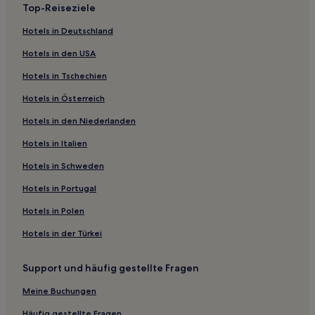
Top-Reiseziele
Haustierfreundliche in Utrecht
Hotels in Deutschland
Familien in Utrecht
Hotels in den USA
Lgbtqia-Freundliche in Utrecht
Hotels in Tschechien
Familien nahe Vinkeveense Plassen
Hotels in Österreich
Haustierfreundliche nahe Vinkeveense Plassen
Hotels in den Niederlanden
Hotels mit inbegriffenem Frühstück nahe Vinkeveense
Plassen
Hotels in Italien
Amersfoort Hotels
Hotels in Schweden
Hotels nahe Bahnhof Utrecht Vaartsche Rijn
Hotels in Portugal
Gemeinde Leusden: Hotels
Hotels in Polen
Hotels nahe Theater De Flint
Hotels in der Türkei
Hotels nahe Hof
Hotels nahe Thermen Soesterberg
Support und häufig gestellte Fragen
Hotels nahe Oudegracht
Meine Buchungen
Hotels nahe Bahnhof Vleuten
Häufig gestellte Fragen