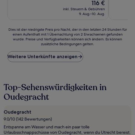
Hervorragend,
Der
Sehr
116 €
(447
Preis
gut,
inkl. Steuern & Gebühren
Bewertungen)
beträgt
(29
9. Aug.–10. Aug.
116 €
Bewertunge
Dies
Dies ist der niedrigste Preis pro Nacht, der in den letzten 24 Stunden für
einen Aufenthalt mit 1 Übernachtung von 2 Erwachsenen gefunden
ist
wurde. Preise und Verfügbarkeiten können sich ändern. Es können
der
zusätzliche Bedingungen gelten.
niedrigste
Preis
Weitere Unterkünfte anzeigen
pro
Nacht,
der
in
den
letzten
Top-Sehenswürdigkeiten in
24 Stunden
Oudegracht
für
einen
Aufenthalt
mit
Oudegracht
1 Übernachtung
9.0/10 (142 Bewertungen)
von
Entspanne am Wasser und mach ein paar tolle
2 Erwachsenen
Urlaubsschnappschüsse von Oudegracht, wenn du Utrecht bereist.
gefunden