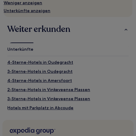
Weniger anzeigen
wurde.
Preise
Unterkünfte anzeigen
und
Verfügbarkeiten
können
Weiter erkunden
sich
ändern.
Es
können
Unterkünfte
zusätzliche
Bedingungen
4-Sterne-Hotels in Oudegracht
gelten.
3-Sterne-Hotels in Oudegracht
4-Sterne-Hotels in Amersfoort
2-Sterne-Hotels in Vinkeveense Plassen
3-Sterne-Hotels in Vinkeveense Plassen
Hotels mit Parkplatz in Abcoude
Haustierfreundliche nahe Oudegracht
Luxus nahe Oudegracht
Hotels mit Parkplatz nahe Oudegracht