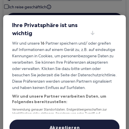
Ich reise geschäftlich
Suchen
Ihre Privatsphäre ist uns
wichtig
Kostenlose Stornierung bei
Wir und unsere
16
Partner speichern und/ oder greifen
Planänderungen
auf Informationen auf einem Gerät zu, z.B. auf eindeutige
Kennungen in Cookies, um personenbezogene Daten zu
Verdiene Prämien für jede
verarbeiten. Sie können Ihre Präferenzen akzeptieren
wahrgenommene Übernachtung
oder verwalten. Klicken Sie dazu bitte unten oder
besuchen Sie jederzeit die Seite der Datenschutzrichtlinie.
Diese Präferenzen werden unseren Partnern signalisiert
Mehr sparen mit Preisen für Mitglieder
und haben keinen Einfluss auf Surfdaten.
Wir und unsere Partner verarbeiten Daten, um
Folgendes bereitzustellen:
Überprüfe die Preise für diese Daten
Verwendung genauer Standortdaten. Endgeräteeigenschaften zur
Identifikation aktiv abfragen. Speichern von oder Zugriff auf
Informationen auf einem Endgerät. Personalisierte Werbung und
Nächstes Wochenende
In zwei Wochen
Inhalte, Messung von Werbeleistung und der Performance von Inhalten,
Zielgruppenforschung sowie Entwicklung und Verbesserung von
14. Aug. - 16. Aug.
21. Aug. - 23. Aug.
Akzeptieren