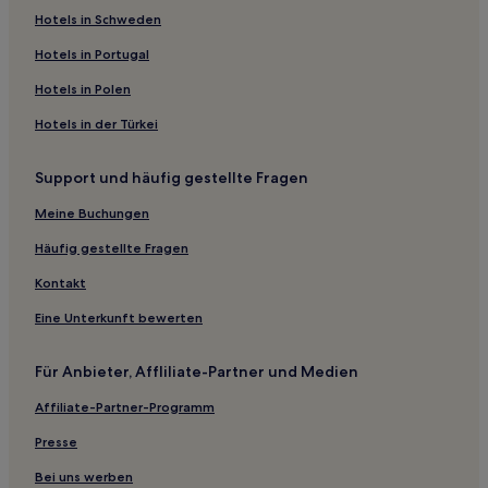
Hotels nahe Waterlooplein
Hotels in Schweden
Hotels nahe Haltestelle Maasstraat
Hotels in Portugal
Hotels nahe Orgelpark
Hotels in Polen
Hotels nahe Haltestelle Gerrit van der Veenstraat
Hotels in der Türkei
Hotels nahe Straßenbahnhaltestelle Keizersgracht
Hotels nahe Heinekenplein
Support und häufig gestellte Fragen
Rotlichtbezirk: Hotels
Meine Buchungen
Hotels nahe Bahnhof Amsterdam Amstel
Häufig gestellte Fragen
Hotels nahe Knijn Bowling
Kontakt
Hotels nahe Stadtarchiv Amsterdam
Eine Unterkunft bewerten
Hotels nahe IBC
Hotels nahe Haltestelle Boelelaan/Vrije Universiteit
Für Anbieter, Affliliate-Partner und Medien
Weesperzijde: Hotels
Affiliate-Partner-Programm
Hotels nahe U-Bahn-Station Wibautstraat
Presse
Hotels nahe Haltestelle Brinkstraat
Bei uns werben