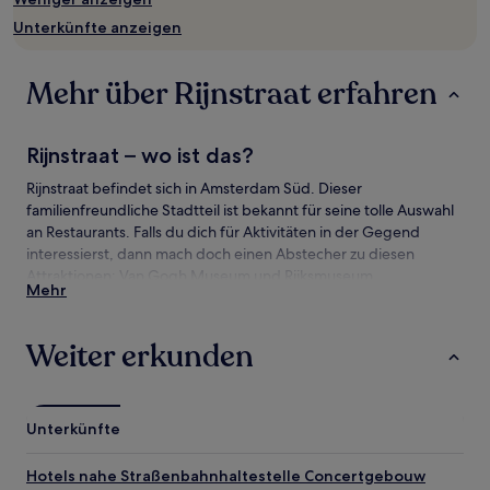
wurde.
Preise
Unterkünfte anzeigen
und
Verfügbarkeiten
können
Mehr über Rijnstraat erfahren
sich
ändern.
Es
Rijnstraat – wo ist das?
können
zusätzliche
Rijnstraat befindet sich in Amsterdam Süd. Dieser
Bedingungen
familienfreundliche Stadtteil ist bekannt für seine tolle Auswahl
gelten.
an Restaurants. Falls du dich für Aktivitäten in der Gegend
interessierst, dann mach doch einen Abstecher zu diesen
Attraktionen: Van Gogh Museum und Rijksmuseum.
Mehr
Sehenswürdigkeiten und Aktivitäten nahe
Rijnstraat
Weiter erkunden
Sehenswürdigkeiten nahe Rijnstraat
Dam
Unterkünfte
Johan-Cruyff-Arena
RAI Messe- und Kongresszentrum
Hotels nahe Straßenbahnhaltestelle Concertgebouw
Amstel Business Park