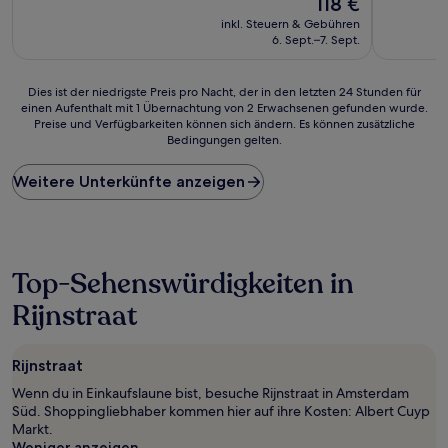
118 €
10,
10,
Preis
Sehr
(254
inkl. Steuern & Gebühren
beträgt
gut,
Bewertun
6. Sept.–7. Sept.
118 €
(1.000
Bewertungen)
Dies
Dies ist der niedrigste Preis pro Nacht, der in den letzten 24 Stunden für
einen Aufenthalt mit 1 Übernachtung von 2 Erwachsenen gefunden wurde.
ist
Preise und Verfügbarkeiten können sich ändern. Es können zusätzliche
der
Bedingungen gelten.
niedrigste
Preis
Weitere Unterkünfte anzeigen
pro
Nacht,
der
in
den
letzten
Top-Sehenswürdigkeiten in
24 Stunden
Rijnstraat
für
einen
Aufenthalt
mit
Rijnstraat
1 Übernachtung
Wenn du in Einkaufslaune bist, besuche Rijnstraat in Amsterdam
von
Süd. Shoppingliebhaber kommen hier auf ihre Kosten: Albert Cuyp
2 Erwachsenen
Markt.
gefunden
Weniger anzeigen