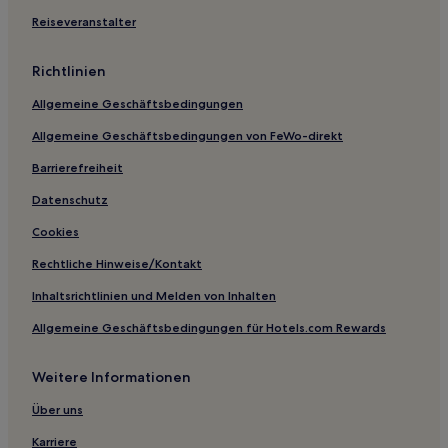
Hotels nahe Muiderpoort
Reiseveranstalter
Dapperbuurt: Hotels
Hotels nahe Haltestelle Amsteldijk
Richtlinien
Hotels nahe Straßenbahnhaltestelle De Boelelaan-VU
Allgemeine Geschäftsbedingungen
Hotels nahe American Hotel Amsterdam
Allgemeine Geschäftsbedingungen von FeWo-direkt
Hotels nahe Haltestelle Oostpoort
Barrierefreiheit
Hotels nahe Straßenbahnhaltestelle Prinsengracht
Datenschutz
Hotels nahe Bahnhof Amsterdam Muiderpoort
Cookies
Hotels nahe Haltestelle Rembrandtplein
Rechtliche Hinweise/Kontakt
Hotels nahe Hanf-Galerie
Inhaltsrichtlinien und Melden von Inhalten
Hotels nahe Straßenbahnhaltestelle 1e Con.
Huygensstraat
Allgemeine Geschäftsbedingungen für Hotels.com Rewards
Hotels nahe Das V.O.C.-Schiff Amsterdam
Weitere Informationen
Amsterdam Hotels
Über uns
Hotels nahe Scheepvaarthuis
Karriere
Buitenveldert: Hotels