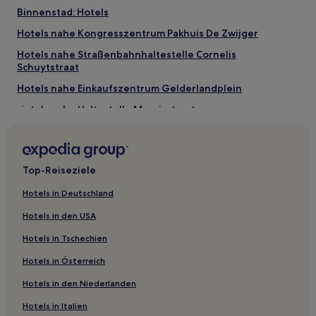
Magere Brug
Binnenstad: Hotels
Aktivitäten nahe Rijnstraat
Hotels nahe Kongresszentrum Pakhuis De Zwijger
Van Gogh Museum
Hotels nahe Straßenbahnhaltestelle Cornelis
Rijksmuseum
Schuytstraat
Albert Cuyp Markt
Hotels nahe Einkaufszentrum Gelderlandplein
Heineken Experience
Königliches Theater Carré
Hotels nahe Haltestelle Marnixstraat
Vondelbuurt: Hotels
Hotels nahe Haltestelle Kruislaan
Top-Reiseziele
Hotels nahe Straßenbahnhaltestelle Hoogte Kadijk
Hotels nahe Haltestelle Alexanderplein
Hotels in Deutschland
Hotels nahe Haltestelle Wijttenbachstraat
Hotels in den USA
Hotels nahe Haltestelle Rijksmuseum
Hotels in Tschechien
Hotels nahe Straßenbahnhaltestelle Frederiksplein
Hotels in Österreich
Hotels nahe Straßenbahnhaltestelle Mr. Visserplein
Hotels in den Niederlanden
Hotels nahe Station Duivendrecht
Hotels in Italien