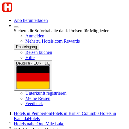
App herunterladen
Sichere dir Sofortrabatte dank Preisen für Mitglieder
Anmelden
Mehr zu Hotels.com Rewards
Posteingang
Reisen buchen
Hilfe
Deutsch · EUR · DE
Unterkunft registrieren
Meine Reisen
Feedback
Hotels in Pemberton
Hotels in British Columbia
Hotels in
Kanada
Hotels
Hotels nahe One Mile Lake