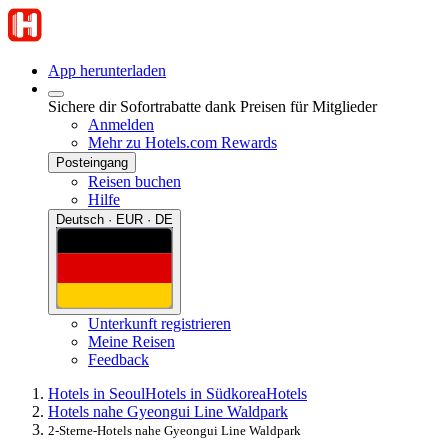
App herunterladen
Sichere dir Sofortrabatte dank Preisen für Mitglieder
Anmelden
Mehr zu Hotels.com Rewards
Posteingang
Reisen buchen
Hilfe
Deutsch · EUR · DE
Unterkunft registrieren
Meine Reisen
Feedback
Hotels in Seoul
Hotels in Südkorea
Hotels
Hotels nahe Gyeongui Line Waldpark
2-Sterne-Hotels nahe Gyeongui Line Waldpark